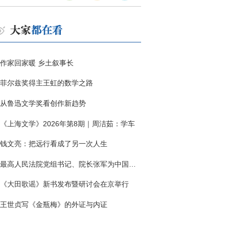
作家回家暖 乡土叙事长
菲尔兹奖得主王虹的数学之路
从鲁迅文学奖看创作新趋势
《上海文学》2026年第8期｜周洁茹：学车
钱文亮：把远行看成了另一次人生
最高人民法院党组书记、院长张军为中国作协干部大讲堂授课
《大田歌谣》新书发布暨研讨会在京举行
王世贞写《金瓶梅》的外证与内证