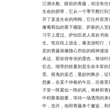
江潮水般。眼前的青藤，却没有任
生命的脐带，它从一个季节爬行到
开了某道生命的闸阀，它往外宣泄
像葡萄似的垂下棚架。萨家的人安
习字上度过。萨怡臣老人喜欢书画
生。笔在纸上游走，像龙游蛇行，
意的青藤画像随心所欲的精神漫游
表达。那浓得夸张的墨色，将绿叶
壮志。细芾的枝蔓则是生命丰富的
里。摇曳的姿态，曼妙的舞步，绽
想象，在某个仲春的午后，坊巷里
子里一阵紧似一阵的风，将树和青
中积聚着能量，等待一场透雨的来
中，也许，他和青藤来个邂逅，和