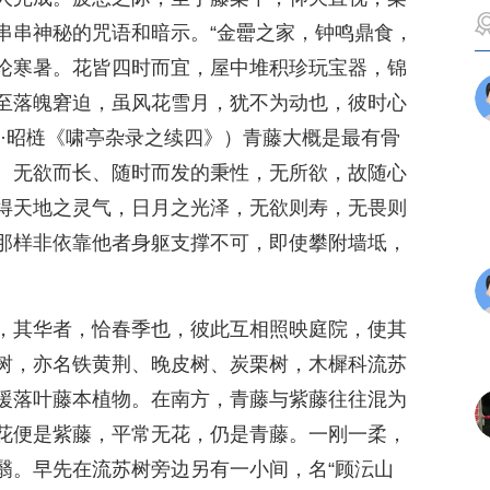
串串神秘的咒语和暗示。“金罍之家，钟鸣鼎食，
论寒暑。花皆四时而宜，屋中堆积珍玩宝器，锦
至落魄窘迫，虽风花雪月，犹不为动也，彼时心
清·昭梿《啸亭杂录之续四》）青藤大概是最有骨
、无欲而长、随时而发的秉性，无所欲，故随心
得天地之灵气，日月之光泽，无欲则寿，无畏则
那样非依靠他者身躯支撑不可，即使攀附墙坻，
，其华者，恰春季也，彼此互相照映庭院，使其
树，亦名铁黄荆、晚皮树、炭栗树，木樨科流苏
援落叶藤本植物。在南方，青藤与紫藤往往混为
花便是紫藤，平常无花，仍是青藤。一刚一柔，
翳。早先在流苏树旁边另有一小间，名“顾沄山