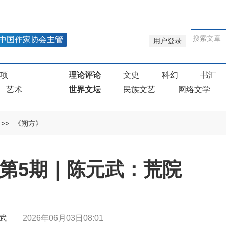
中国作家协会主管
用户登录
奖项
理论评论
文史
科幻
书汇
艺术
世界文坛
民族文艺
网络文学
>>
《朔方》
年第5期｜陈元武：荒院
陈元武
2026年06月03日08:01