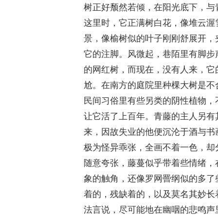
树正好颓然若倾，在阳光底下，与
这里时，它正满树白花，像堆云渥
景，像榆树似的叶子刚刚舒展开，
它的注脚。风微起，巷陌里有脚步
的网红树，而现在，没有人来，它
尬。在南方的庭院里种棵大树是不
民间习俗里有些另类的阴性植物，
让它活了上百年。青藤的主人另有
来，因故失业的他便沉沦于酒与书
极为怪异乖张，全画不着一色，却
随意夸张，藤蔓似乎带着些情绪，
象的触角，还像罗网罾纲似的多了
着的，残缺着的，以及莫名其妙长
法言说，尽可能地在幽咽的悲鸣声