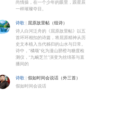
尚情操，在一个少年的眼里，跟星辰
一样璀璨夺目。
诗歌
|
屈原故里帖（组诗）
诗人白河泛舟的《屈原故里帖》以五
首环环相扣的诗篇，将屈原精神从历
史文本植入当代秭归的山水与日常。
诗中，“橘颂”化为漫山脐橙与糖度检
测仪，“九畹芝兰”演变为丝绵茶与直
播间的
诗歌
|
假如时间会说话（外三首）
假如时间会说话