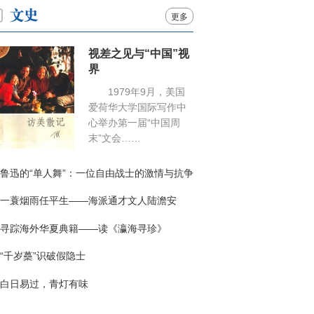
更多
视差之见与“中国”视
界
1979年9月，美国
爱荷华大学国际写作中
心举办第一届“中国周
末”文会……
鲁迅的“单人舞”：一位自由战士的激情与抗争
一蓑烟雨任平生——海派通才文人陆澹安
寻踪海外华夏典籍——读《瀛海寻珍》
“千岁蘽”识破假隐士
白日易过，青灯有味