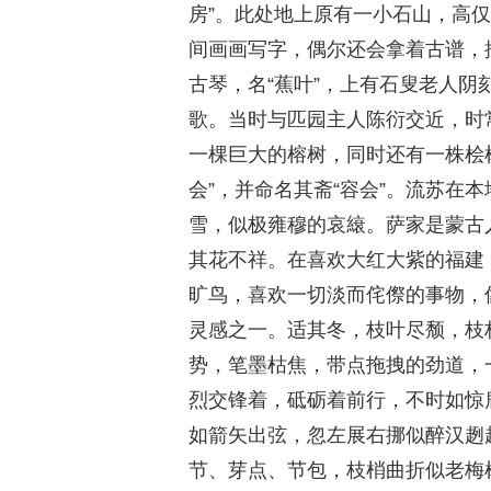
房”。此处地上原有一小石山，高仅
间画画写字，偶尔还会拿着古谱，
古琴，名“蕉叶”，上有石叟老人
歌。当时与匹园主人陈衍交近，时
一棵巨大的榕树，同时还有一株桧
会”，并命名其斋“容会”。流苏在
雪，似极雍穆的哀縗。萨家是蒙古
其花不祥。在喜欢大红大紫的福建
旷鸟，喜欢一切淡而侘傺的事物，
灵感之一。适其冬，枝叶尽颓，枝
势，笔墨枯焦，带点拖拽的劲道，
烈交锋着，砥砺着前行，不时如惊
如箭矢出弦，忽左展右挪似醉汉趔
节、芽点、节包，枝梢曲折似老梅