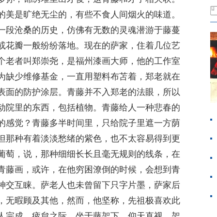
的美是旷绝无尘的，有些不食人间烟火的味道。
一段沧桑的历史，仿佛有无数的灵魂潜游于藤蔓
或花瓣一般纷纷落地。现在的萨家，住着几位艺
个老者叫郑崇尧，是福州漆画大师，他的工作室
为缺少维修基金，一直用塑料布苫着，郑老就在
表面的防护涂层。青藤并不入郑老的法眼，所以
动院里的东西，包括植物。青藤给人一种悲春的
的感觉？青藤多半时间里，只给院子里遮一方荫
但那种有着淡淡愁绪的紫色，也不太容易得到更
葡萄，说，那种细细长长且毫无规则的线条，在
青藤画，或许，在他穷困潦倒的时候，会想到青
神交互睐。萨老人也未曾留下只字片墨，萨家后
，无暇顾及其他，然而，他坚称，先祖极喜欢此
人完成。疲怠之际，坐于藤架下，仰天直视，架