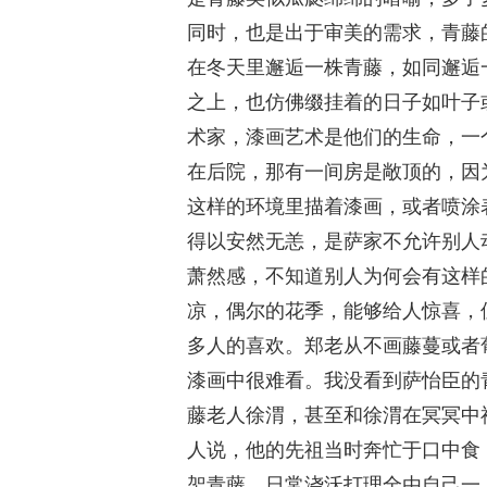
同时，也是出于审美的需求，青藤
在冬天里邂逅一株青藤，如同邂逅
之上，也仿佛缀挂着的日子如叶子
术家，漆画艺术是他们的生命，一
在后院，那有一间房是敞顶的，因
这样的环境里描着漆画，或者喷涂
得以安然无恙，是萨家不允许别人
萧然感，不知道别人为何会有这样
凉，偶尔的花季，能够给人惊喜，
多人的喜欢。郑老从不画藤蔓或者
漆画中很难看。我没看到萨怡臣的
藤老人徐渭，甚至和徐渭在冥冥中
人说，他的先祖当时奔忙于口中食
架青藤，日常浇沃打理全由自己一