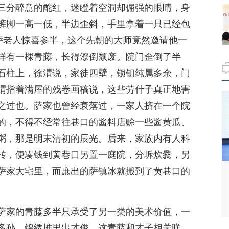
三分醉意的酡红，迷瞪着空洞却倔强的眼睛，身
裤脚一高一低，半边歪斜，手里拿着一只已经包
”萨老人惊喜参半，这个先朝的大师竟然邀请他一
样有一棵青藤，长得潦倒颓废。院门歪倒了半
石柱上，徐渭说，家徒四壁，锁钥纯属多余，门
渭指着满屋的残卷画稿说，这些劳什子真正地害
之过也。萨家也曾经衰落过，一家人挤在一个院
的，不得不经常往巷口的酱料店赊一些酱黄瓜、
粥，那是明末清初的辰光。后来，家族内有人科
转，便凑钱到黄巷口另置一庭院，分坼炊爨，另
萨家大宅里，而庶出的萨镇冰就搬到了黄巷口的
萨家的青藤多半只承受了另一类的美术价值，一
多孙，锦绣堆里出才俊，这青藤和才子相关联。