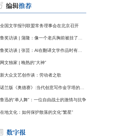
全国文学报刊联盟常务理事会在北京召开
鲁奖访谈 | 蒲隆：像一个老兵胸前被挂了一枚“红色英勇勋章”
鲁奖访谈 | 张芸：AI在翻译文学作品时有明显局限
网文独家 | 晚熟的“大神”
新大众文艺创作谈：劳动者之歌
诺兰版《奥德赛》:当代创意写作金字塔的宏伟与平庸
鲁迅的“单人舞”：一位自由战士的激情与抗争
在地文化：如何保护散落的文化“繁星”