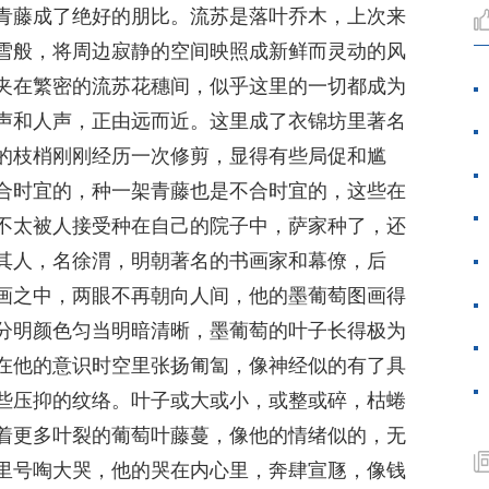
青藤成了绝好的朋比。流苏是落叶乔木，上次来
雪般，将周边寂静的空间映照成新鲜而灵动的风
夹在繁密的流苏花穗间，似乎这里的一切都成为
声和人声，正由远而近。这里成了衣锦坊里著名
的枝梢刚刚经历一次修剪，显得有些局促和尴
合时宜的，种一架青藤也是不合时宜的，这些在
不太被人接受种在自己的院子中，萨家种了，还
其人，名徐渭，明朝著名的书画家和幕僚，后
画之中，两眼不再朝向人间，他的墨葡萄图画得
分明颜色匀当明暗清晰，墨葡萄的叶子长得极为
在他的意识时空里张扬匍匐，像神经似的有了具
些压抑的纹络。叶子或大或小，或整或碎，枯蜷
着更多叶裂的葡萄叶藤蔓，像他的情绪似的，无
里号啕大哭，他的哭在内心里，奔肆宣豗，像钱