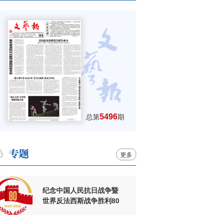
5496
总第
期
更多
纪念中国人民抗日战争暨
世界反法西斯战争胜利80
周年