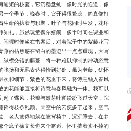
何逾矩的枝蔓，它沉稳盘虬，像时光的通道，像
另一个季节，晚春时，它开得很繁茂，简直像打
着生命的执着与积聚，叶子与花同时生发，花序
静知礼，虽然玩童偶尔嬉闹，多半时间在课业和
，闲暇时便坐在书案后，对着院子中的紫藤花写
青藤的枯焦感在留白的墨迹里一点点重现，大写
，纵横交错的藤蔓，将一种难以抑制的冲动恣意
的张扬和无羁表达得恰到好处，虽为老藤，犹怀
层次和细节，紫色的花垂下来，将诗意融入春风
放的花能够直接将诗意与春风融为一体。我可以
刮起了骤风，花瓣与嫩芽叶鞘纷纷飞过天空，院
藤摇得枝条乱颤。天空中的云便多了起来，空气
临。老人疲倦地躺在靠背椅中，沉沉睡去，在梦
那个疯子徐文长也来个邂逅。怀里揣着卖不掉的