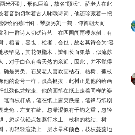
两米不到，形似巨浪，故名“顾沄”。萨老人在此
按着音韵切学着古人咏哦诗词，他还珍藏着一把
阴刻漆绘的蕉叶图，琴腹另刻一鹤，仰首朝天而
常和一群诗人切磋诗艺。在匹园闻雨楼东侧，有
树，榕者，容也，桧者，会也，故名其诗会为“容
本地极罕见，其花似檵木，瓣细长而集萃，似流苏
人，对于白色有着天然的亲近，因此，并不觉得
，确是另类。石叟老人喜欢画枯石、枯树、孤枝
像他的斋号一样，孤高挺拔，此树正是他的绘画
杆虬劲似龙蛇走。他的画笔在纸上走着同样的姿
一笔而枝杆成，笔在纸上唐突跌撞，笔锋与纸剧
鹿走兔，左支右绌。忽滞涩似有千钧之重，忽轻
趄，忽起伏轻点如燕行水上。枝梢的枯结、树
树，再轻轻渲染上一层水晕和颜色，枝枝蔓蔓地