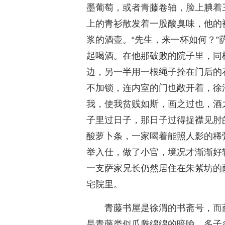
墨葡萄，或者青藤卷轴，脸上腆着
上的青衫散发着一股酸臭味，他的
浆的酒壶。“先生，来一杯如何？
起喝酒。在他那破败的院子里，同
边，另一半用一根绳子拴在门后的
不加锁，连内室的门也敞开着，徐
我，使我贫贱如斯，画之过也，酒
子里过日子，那日子过得捉襟见肘
酸萝卜条，一家喝着能照人影的稀
举入仕，做了小官，境况才渐渐好
一支萨家兄长仍然居住在朱紫坊的
宅院里。
青藤书屋是徐渭的书斋号，而
是青藤类似瓜瓞绵绵的暗喻，多子