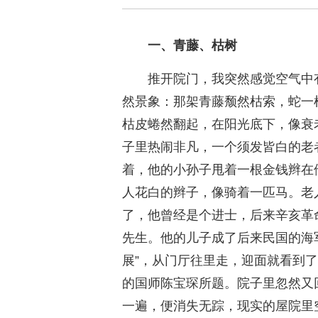
一、青藤、枯树
推开院门，我突然感觉空气中
然景象：那架青藤颓然枯索，蛇一
枯皮蜷然翻起，在阳光底下，像衰
子里热闹非凡，一个须发皆白的老
着，他的小孙子甩着一根金钱辫在
人花白的辫子，像骑着一匹马。老
了，他曾经是个进士，后来辛亥革
先生。他的儿子成了后来民国的海
展”，从门厅往里走，迎面就看到
的国师陈宝琛所题。院子里忽然又
一遍，便消失无踪，现实的屋院里