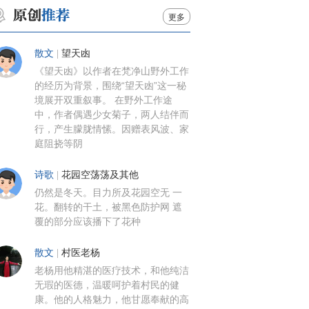
更多
散文
|
望天凼
《望天凼》以作者在梵净山野外工作
的经历为背景，围绕“望天凼”这一秘
境展开双重叙事。 在野外工作途
中，作者偶遇少女菊子，两人结伴而
行，产生朦胧情愫。因赠表风波、家
庭阻挠等阴
诗歌
|
花园空荡荡及其他
仍然是冬天。目力所及花园空无 一
花。翻转的干土，被黑色防护网 遮
覆的部分应该播下了花种
散文
|
村医老杨
老杨用他精湛的医疗技术，和他纯洁
无瑕的医德，温暖呵护着村民的健
康。他的人格魅力，他甘愿奉献的高