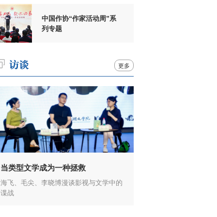
中国作协“作家活动周”系
列专题
更多
当类型文学成为一种拯救
海飞、毛尖、李晓博漫谈影视与文学中的
谍战