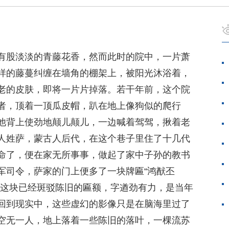
有股淡淡的青藤花香，然而此时的院中，一片萧
样的藤蔓纠缠在墙角的棚架上，被阳光沐浴着，
老的皮肤，即将一片片掉落。若干年前，这个院
者，顶着一顶瓜皮帽，趴在地上像狗似的爬行
他背上使劲地颠儿颠儿，一边喊着驾驾，揪着老
人姓萨，蒙古人后代，在这个巷子里住了十几代
命了，便在家无所事事，做起了家中子孙的教书
军司令，萨家的门上便多了一块牌匾“鸿猷丕
了这块已经斑驳陈旧的匾额，字遒劲有力，是当年
回到现实中，这些虚幻的影像只是在脑海里过了
空无一人，地上落着一些陈旧的落叶，一棵流苏