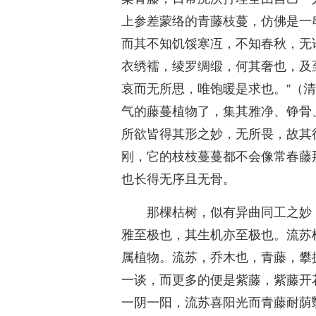
上参差蒙络的青藤枝蔓，仿佛是一
而其不知饥馁寒冱，不知春秋，无
衣绣襦，绫罗绸缎，何其奢也，及
哀而无所思，唯饱暖是求也。”（
气的藤蔓植物了，集其雅净、铮骨
所欲皆得其形之妙，无所畏，故其
刚，它的枝枝蔓蔓都不会像常春藤
也长得无序且无骨。
那棵枯树，似有异曲同工之妙
雅至极也，其生机亦至极也。流苏
属植物。流苏，乔木也，青藤，攀
一谈，而更多的便是紫藤，紫藤开
一阴一阳，流苏喜阳光而青藤耐荫