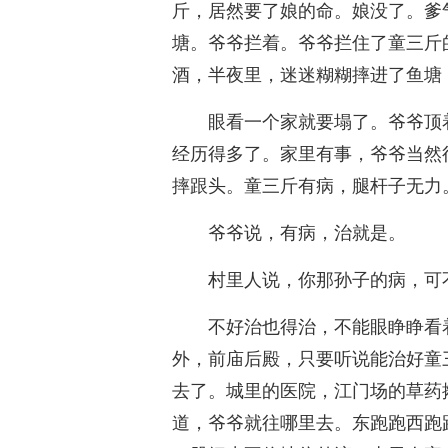
斤，居然要了娘的命。娘没了。爹
塘。爷爷拦着。爷爷拦住了童三斤
酒，半夜里，迷迷糊糊摔进了鱼塘
眼看一个家就要塌了。爷爷顶
经历得多了。家里有事，爷爷当然
摔跟头。童三斤有病，腿杆子无力
爷爷说，有病，治就是。
村里人说，你那孙子的病，可
不好治也得治，不能眼睁睁看
外，前庙后殿，只要听说能治好童
去了。城里的医院，江门场的草药
道，爷爷就往哪里去。东跑跑西跑