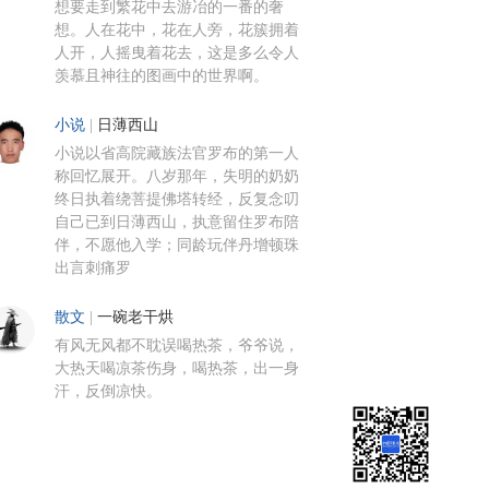
想要走到繁花中去游冶的一番的奢
想。人在花中，花在人旁，花簇拥着
人开，人摇曳着花去，这是多么令人
羡慕且神往的图画中的世界啊。
小说
|
日薄西山
小说以省高院藏族法官罗布的第一人
称回忆展开。八岁那年，失明的奶奶
终日执着绕菩提佛塔转经，反复念叨
自己已到日薄西山，执意留住罗布陪
伴，不愿他入学；同龄玩伴丹增顿珠
出言刺痛罗
散文
|
一碗老干烘
有风无风都不耽误喝热茶，爷爷说，
大热天喝凉茶伤身，喝热茶，出一身
汗，反倒凉快。