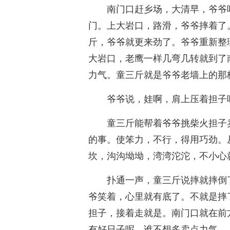
南门口赶乡场，大清早，爷爷
门。上大岩口，路滑，爷爷摔着了
斤，爷爷就更来劲了。爷爷重新整
大岩口，老鹰一样几弯几转就到了
力气。童三斤就是爷爷老墙上的那
爷爷说，娃啊，肩上压着担子
童三斤能帮着爷爷挑柴火担子
的事。使笨力，不行，得用巧劲。
坎，沟沟坳坳，湾湾沱沱，不小心
扑通一声，童三斤说摔就摔倒
爷笑着，心里就有底了。不就是摔
担子，接着走就是。南门口就在前
有好日子呢，谁不想多卖点力气。