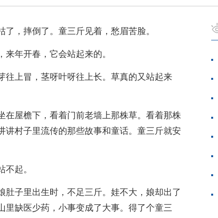
枯了，摔倒了。童三斤见着，愁眉苦脸。
，来年开春，它会站起来的。
芽往上冒，茎呀叶呀往上长。草真的又站起来
坐在屋檐下，看着门前老墙上那株草。看着那株
讲讲村子里流传的那些故事和童话。童三斤就安
站不起。
娘肚子里出生时，不足三斤。娃不大，娘却出了
山里缺医少药，小事变成了大事。得了个童三