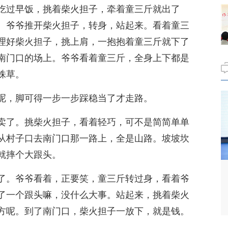
吃过早饭，挑着柴火担子，牵着童三斤就出了
。爷爷推开柴火担子，转身，站起来。看着童三
理好柴火担子，挑上肩，一抱抱着童三斤就下了
南门口的场上。爷爷看着童三斤，全身上下都是
株草。
呢，脚可得一步一步踩稳当了才走路。
卖了。挑柴火担子，看着轻巧，可不是简简单单
从村子口去南门口那一路上，全是山路。坡坡坎
就摔个大跟头。
了。爷爷看着，正要笑，童三斤转过身，看着爷
了一个跟头嘛，没什么大事。站起来，挑着柴火
方呢。到了南门口，柴火担子一放下，就是钱。