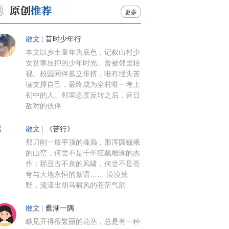
更多
散文
|
昔时少年行
本文以乡土童年为底色，记叙山村少
女贫寒压抑的少年时光。曾被邻里轻
视、校园同伴孤立排挤，唯有埋头苦
读支撑自己，最终成为全村唯一考上
初中的人。邻里态度反转之后，昔日
敌对的伙伴
散文
|
《苦行》
那刀削一般平顶的峰巅，那浑圆巍峨
的山峦，何尝不是千年狂飙雕琢的杰
作；那亘古不息的风啸，何尝不是苍
穹与大地永恒的絮语…… 漠漠荒
野，漫漾出胡马啸风的苍茫气韵
散文
|
蠡湖一隅
瞧见开得很繁丽的花丛，总是有一种