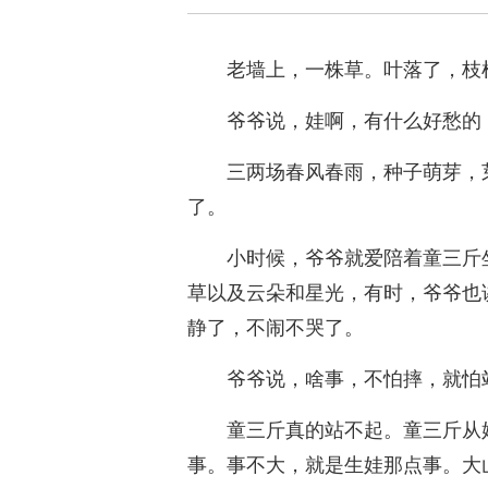
老墙上，一株草。叶落了，枝
爷爷说，娃啊，有什么好愁的
三两场春风春雨，种子萌芽，
了。
小时候，爷爷就爱陪着童三斤
草以及云朵和星光，有时，爷爷也
静了，不闹不哭了。
爷爷说，啥事，不怕摔，就怕
童三斤真的站不起。童三斤从
事。事不大，就是生娃那点事。大