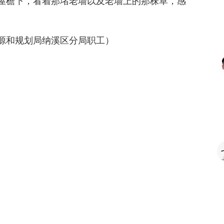
屋檐下，看着那堵老墙以及老墙上的那株草，感
源和规划局纳溪区分局职工）