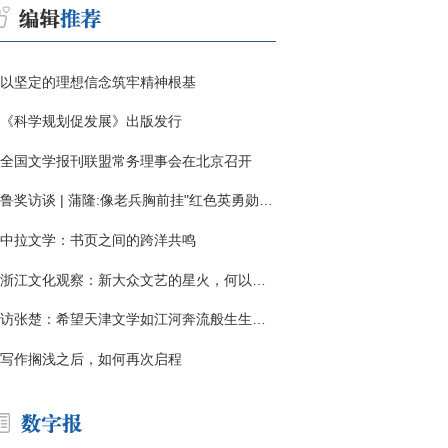
以坚定的理想信念筑牢精神根基
《科学规划促发展》出版发行
全国文学报刊联盟常务理事会在北京召开
鲁奖访谈 | 蒲隆:像老兵胸前挂"红色英勇勋章"
中拉文学：书页之间的跨洋共鸣
浙江文化观察：新大众文艺的星火，何以燎原？
访张楚：希望天津文学如江河奔流般生生不息
写作搁浅之后，如何再次启程