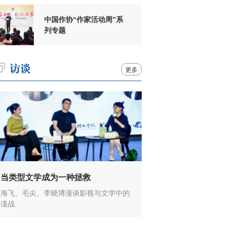
中国作协“作家活动周”系
列专题
更多
当类型文学成为一种拯救
海飞、毛尖、李晓博漫谈影视与文学中的
谍战