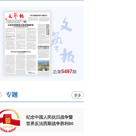
5497
总第
期
更多
纪念中国人民抗日战争暨
世界反法西斯战争胜利80
周年