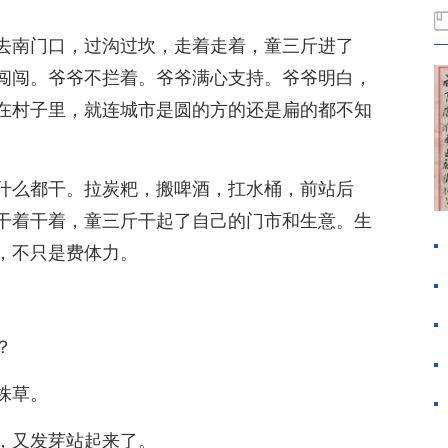
去南门口，过沟过坎，走着走着，童三斤进了
闯闯。爷爷不拦着。爷爷满心支持。爷爷明白，
在村子里，就连城市是圆的方的还是扁的都不知
什么都干。拉炭粑，搬啤酒，扛水桶，前站后
干着干着，童三斤干起了自己的门市和生意。生
，不只是费体力。
？
株草。
，又发芽站起来了。