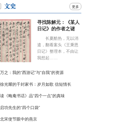
更多
寻找陈解元：《某人
日记》的作者之谜
长夏酷热，无以消
遣，翻看案头《王秉恩
日记》整理本，不由让
我想起……
万之：我的“西游记”与“自我”的资源
徐光耀的千封家书：岁月如歌 信短情长
读《晦庵书话》品“四个一点”的真味
启功先生的“四个口袋”
北宋使节眼中的燕京