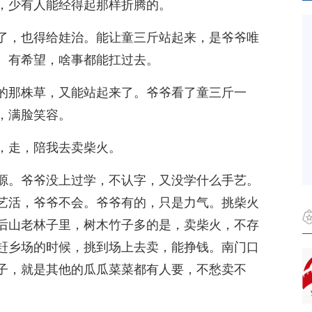
，少有人能经得起那样折腾的。
了，也得给娃治。能让童三斤站起来，是爷爷唯
。有希望，啥事都能扛过去。
的那株草，又能站起来了。爷爷看了童三斤一
，满脸笑容。
，走，陪我去卖柴火。
源。爷爷没上过学，不认字，又没学什么手艺。
艺活，爷爷不会。爷爷有的，只是力气。挑柴火
后山老林子里，树木竹子多的是，卖柴火，不存
赶乡场的时候，挑到场上去卖，能挣钱。南门口
子，就是其他的瓜瓜菜菜都有人要，不愁卖不