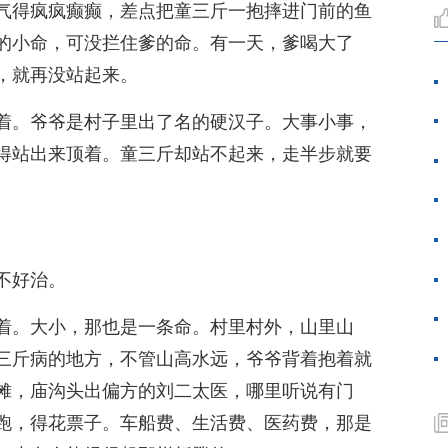
气得疯疯癫癫，差点把童三斤一抱摔进门前的鱼
的小命，可没拦住爹的命。有一天，爹喝大了
，就再没站起来。
着。爷爷是村子里出了名的硬汉子。大事小事，
得站出来顶着。童三斤却站不起来，走半步就要
。
不好治。
着。大小，那也是一条命。村里村外，山里山
三斤病的地方，不管山高水远，爷爷背着抱着就
摊，庙沟头出偏方的刘二太医，哪里听说有门
跑，得花票子。车船费、生活费、医药费，那是