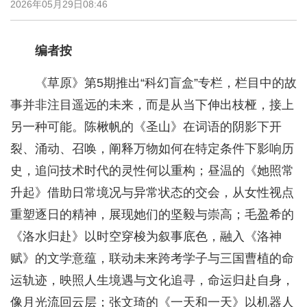
2026年05月29日08:46
编者按
《草原》第5期推出“科幻盲盒”专栏，栏目中的故
事并非注目遥远的未来，而是从当下伸出枝桠，接上
另一种可能。陈楸帆的《圣山》在词语的阴影下开
裂、涌动、召唤，阐释万物如何在特定条件下影响历
史，追问技术时代的灵性何以重构；昼温的《她照常
升起》借助日常境况与异常状态的交会，从女性视点
重塑逐日的精神，展现她们的坚毅与崇高；毛盈希的
《洛水归赴》以时空穿梭为叙事底色，融入《洛神
赋》的文学意蕴，联动未来跨考学子与三国曹植的命
运轨迹，映照人生境遇与文化追寻，命运归赴自身，
像月光流回云层；张文琦的《一天和一天》以机器人