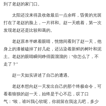
到了老赵的家门口。
太阳还没来得及收敛最后一点余晖，昏黄的光斑
打在了老赵的脸上，一片祥和。赵一天瞧着，第一次
发现老赵还是比较和蔼的。
老赵原本半眯着眼睛，恍惚间看到了赵一天，他
身上的漆被磕掉了好几处，还沾染着新鲜的树叶和泥
土。老赵的眼睛瞬间睁得圆溜溜的：“你怎么了，不
走了？”
赵一天如实讲述了自己的遭遇。
老赵本想向赵一天发出自己的那个终极命令，可
看着狼狈的赵一天，始终是于心不忍，叹了口
气：“唉，谁叫我心软呢，你就留在我这儿吧，多少