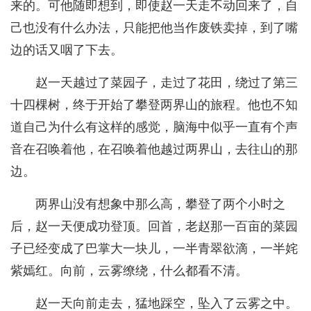
来的。可他随即想到，即使赵一天走不动回来了，自
己也没有什么办法，只能把他当作废铁卖掉，到了嘴
边的话又咽了下去。
赵一天越过了菜园子，走过了花田，绕过了第三
十四棵树，终于开始了攀登两界山的旅程。他也不知
道自己为什么有这样的感觉，脑海中似乎一直有个声
音在召唤着他，在召唤着他越过两界山，去往山的那
边。
两界山没有想象中那么高，攀登了两个小时之
后，赵一天便成功登顶。回首，老赵那一百亩的菜园
子已经变成了巴掌大一块儿，一半青翠欲滴，一半姹
紫嫣红。向前，云雾缭绕，什么都看不清。
赵一天向前走去，猛地踩空，坠入了云雾之中。