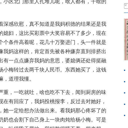
，小区北门那里人扎堆儿呢，啥人都有，干啥的
着深感欣慰，真不知道是我妈积德的结果还是我
的媳妇，这比买彩票中大奖容易不了多少，现在
个个条件高着呢，花几十万娶进门，头一件就是
像我妈这样的，肯定首先被各种嫌弃直到排挤出
出有一点点嫌弃我妈的意思，婆媳俩还处得挺融
杨小梅转过去两千块人民币。东西她买了，这钱
嘛，道理我懂。
严重，一吃就吐，啥也吃不下去，闻到厨房的味
现在有回应了，我妈投桃报李，反过去对她好，
，她一定给想办法做出来。看我妈那心疼坏了的
奶奶也会割下自己身上一块肉炖给杨小梅。可是