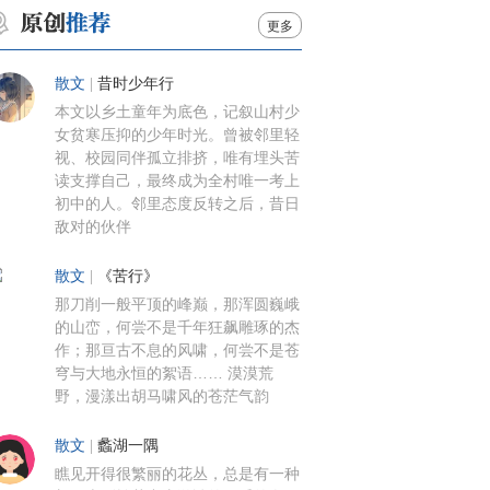
更多
散文
|
昔时少年行
本文以乡土童年为底色，记叙山村少
女贫寒压抑的少年时光。曾被邻里轻
视、校园同伴孤立排挤，唯有埋头苦
读支撑自己，最终成为全村唯一考上
初中的人。邻里态度反转之后，昔日
敌对的伙伴
散文
|
《苦行》
那刀削一般平顶的峰巅，那浑圆巍峨
的山峦，何尝不是千年狂飙雕琢的杰
作；那亘古不息的风啸，何尝不是苍
穹与大地永恒的絮语…… 漠漠荒
野，漫漾出胡马啸风的苍茫气韵
散文
|
蠡湖一隅
瞧见开得很繁丽的花丛，总是有一种