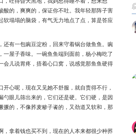
口，吐得昏天黑地，我妈愁得睡不着，想来想
酸酸的，爽爽的，保证你不吐。我年轻那阵子害
起软塌塌的脑袋，有气无力地点了点，算是答应
，还有一包豌豆淀粉，回来守着锅台做鱼鱼。豌
，一屋子香味。一碗鱼鱼端到面前，杨小梅吃了
一会儿说胃疼，捂着心口窝，说感觉那鱼鱼硬得
口开心呢，现在又见她不舒服，就自责得不行，
漏勺眼儿筛出来的，它们还是硬。它们硬，是因
撅撅的，不像荞麦糁子餈的，又劲道又软和，那
啊，拿着钱也买不到，现在的人本来都很少种荞