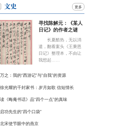
更多
寻找陈解元：《某人
日记》的作者之谜
长夏酷热，无以消
遣，翻看案头《王秉恩
日记》整理本，不由让
我想起……
万之：我的“西游记”与“自我”的资源
徐光耀的千封家书：岁月如歌 信短情长
读《晦庵书话》品“四个一点”的真味
启功先生的“四个口袋”
北宋使节眼中的燕京