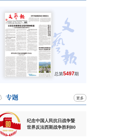
5497
总第
期
更多
纪念中国人民抗日战争暨
世界反法西斯战争胜利80
周年