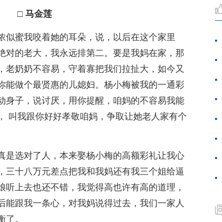
□ 马金莲
浓似蜜我咬着她的耳朵，说，以后在这个家里
绝对的老大，我永远排第二。要是我妈在家，那
，老奶奶不容易，守着寡把我们拉扯大，如今又
你能做个最贤惠的儿媳妇。杨小梅被我的一通彩
动身子，说讨厌，用你提醒，咱妈的不容易我能
， 叫我跟你好好孝敬咱妈，争取让她老人家有个
真是选对了人，本来娶杨小梅的高额彩礼让我心
，三十八万元差点把我和我妈还有我三个姐给逼
娘听上去也还不错，我觉得高也许有高的道理，
后能跟我一条心，对我妈说得过去，我们一家人
衡了。