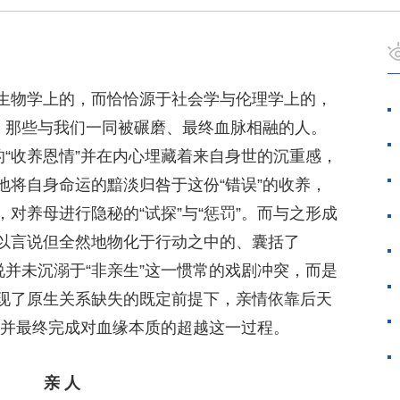
生物学上的，而恰恰源于社会学与伦理学上的，
下，那些与我们一同被碾磨、最终血脉相融的人。
的“收养恩情”并在内心埋藏着来自身世的沉重感，
地将自身命运的黯淡归咎于这份“错误”的收养，
对养母进行隐秘的“试探”与“惩罚”。而与之形成
以言说但全然地物化于行动之中的、囊括了
说并未沉溺于“非亲生”这一惯常的戏剧冲突，而是
现了原生关系缺失的既定前提下，亲情依靠后天
立，并最终完成对血缘本质的超越这一过程。
亲 人