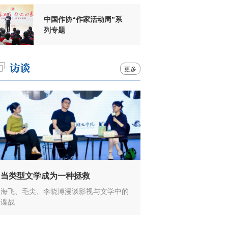
中国作协“作家活动周”系
列专题
更多
当类型文学成为一种拯救
海飞、毛尖、李晓博漫谈影视与文学中的
谍战