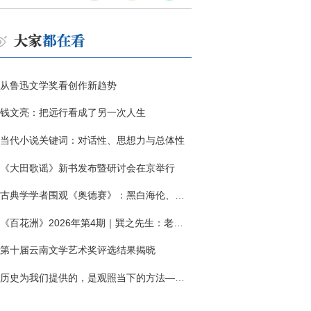
从鲁迅文学奖看创作新趋势
钱文亮：把远行看成了另一次人生
当代小说关键词：对话性、思想力与总体性
《大田歌谣》新书发布暨研讨会在京举行
古典学学者围观《奥德赛》：黑白海伦、佩涅罗佩的别针与神秘入侵者
《百花洲》2026年第4期｜巽之先生：老兵朱向前侧记三题
第十届云南文学艺术奖评选结果揭晓
历史为我们提供的，是观照当下的方法——历史题材非虚构写作多人谈