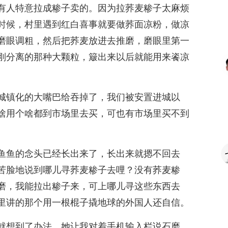
有人特意拉成糁子卖的。因为拉荞麦糁子太麻烦
时候，村里遇到红白喜事就要做荞面凉粉，做凉
磨眼调粗，然后把荞麦放进去推磨，磨眼里第一
刚分离的那种大颗粒，簸出来以后就能用来餈凉
城镇化的大嘴巴给吞掉了，我们被安置进城以
啥用个啥都到市场里去买，可也有市场里买不到
鱼鱼的念头已经长出来了，长出来就摁不回去
苦脸地说到哪儿寻荞麦糁子去哩？没有荞麦糁
磨，我能拉出糁子来，可上哪儿寻这些东西去
里讲的那个用一根棍子撬地球的外国人还自信。
就想到了办法，她让我对着手机输入栏说石磨