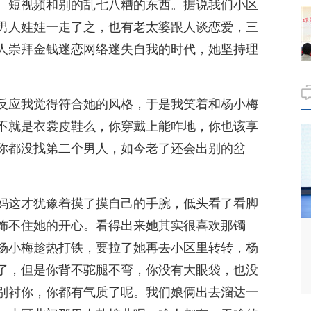
、短视频和别的乱七八糟的东西。据说我们小区
男人娃娃一走了之，也有老太婆跟人谈恋爱，三
人崇拜金钱迷恋网络迷失自我的时代，她坚持理
反应我觉得符合她的风格，于是我笑着和杨小梅
不就是衣裳皮鞋么，你穿戴上能咋地，你也该享
你都没找第二个男人，如今老了还会出别的岔
妈这才犹豫着摸了摸自己的手腕，低头看了看脚
饰不住她的开心。看得出来她其实很喜欢那镯
杨小梅趁热打铁，要拉了她再去小区里转转，杨
了，但是你背不驼腿不弯，你没有大眼袋，也没
别衬你，你都有气质了呢。我们娘俩出去溜达一