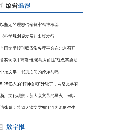
以坚定的理想信念筑牢精神根基
《科学规划促发展》出版发行
全国文学报刊联盟常务理事会在北京召开
鲁奖访谈 | 蒲隆:像老兵胸前挂"红色英勇勋章"
中拉文学：书页之间的跨洋共鸣
5.25亿人的“精神食粮”升级了，网络文学有了哪些新变化？
浙江文化观察：新大众文艺的星火，何以燎原？
访张楚：希望天津文学如江河奔流般生生不息