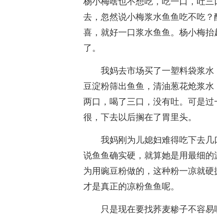
杨小梅啥也不想吃，吃一口，吐三
去，忽然说小梅浆水鱼鱼吃不吃？
喜，就好一口浆水鱼鱼。杨小梅抬
了。
我妈去市场买了一塑料袋浆水
豆淀粉筛出鱼鱼，清油葱花炝浆水
两口，喝了三口，没有吐。可是过
很，下去以后搁在了胃里头。
我妈刚为儿媳妇难得吃下去几
说鱼鱼确实硬，就算她是用最细的
为用豌豆粉做的，这种粉一凉就硬
才是真正的凉粉鱼鱼呢。
只是现在要找荞麦糁子不容易