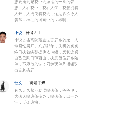
想要走到繁花中去游冶的一番的奢
想。人在花中，花在人旁，花簇拥着
人开，人摇曳着花去，这是多么令人
羡慕且神往的图画中的世界啊。
小说
|
日薄西山
小说以省高院藏族法官罗布的第一人
称回忆展开。八岁那年，失明的奶奶
终日执着绕菩提佛塔转经，反复念叨
自己已到日薄西山，执意留住罗布陪
伴，不愿他入学；同龄玩伴丹增顿珠
出言刺痛罗
散文
|
一碗老干烘
有风无风都不耽误喝热茶，爷爷说，
大热天喝凉茶伤身，喝热茶，出一身
汗，反倒凉快。