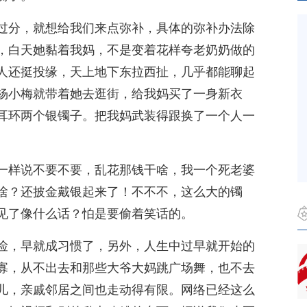
过分，就想给我们来点弥补，具体的弥补办法除
，白天她黏着我妈，不是变着花样夸老奶奶做的
人还挺投缘，天上地下东拉西扯，几乎都能聊起
杨小梅就带着她去逛街，给我妈买了一身新衣
耳环两个银镯子。把我妈武装得跟换了一个人一
一样说不要不要，乱花那钱干啥，我一个死老婆
啥？还披金戴银起来了！不不不，这么大的镯
见了像什么话？怕是要偷着笑话的。
俭，早就成习惯了，另外，人生中过早就开始的
寡，从不出去和那些大爷大妈跳广场舞，也不去
儿，亲戚邻居之间也走动得有限。网络已经这么