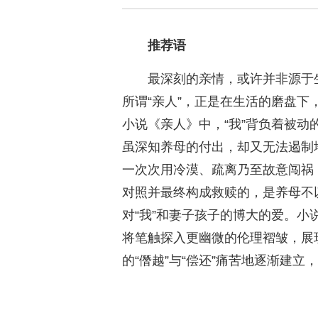
推荐语
最深刻的亲情，或许并非源于
所谓“亲人”，正是在生活的磨盘
小说《亲人》中，“我”背负着被动
虽深知养母的付出，却又无法遏制
一次次用冷漠、疏离乃至故意闯祸，
对照并最终构成救赎的，是养母不
对“我”和妻子孩子的博大的爱。小
将笔触探入更幽微的伦理褶皱，展
的“僭越”与“偿还”痛苦地逐渐建