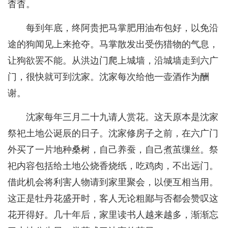
杳杳。
每到年底，终阿贵把马掌肥用油布包好，以免沿
途的狗闻见上来抢夺。马掌散发出受伤猎物的气息，
让狗欲罢不能。从洪边门爬上城墙，沿城墙走到六广
门，很快就可到沈家。沈家每次给他一壶酒作为酬
谢。
沈家每年三月二十九请人赏花。这天原本是沈家
祭祀土地公诞辰的日子。沈家修房子之前，在六广门
外买了一片地种桑树，自己养蚕，自己煮茧缫丝。祭
祀内容包括给土地公烧香烧纸，吃鸡肉，不出远门。
借此机会将利害人物请到家里聚会，以便互相当用。
这正是牡丹花盛开时，客人无论粗鄙与否都会赞叹这
花开得好。几十年后，家里读书人越来越多，渐渐忘