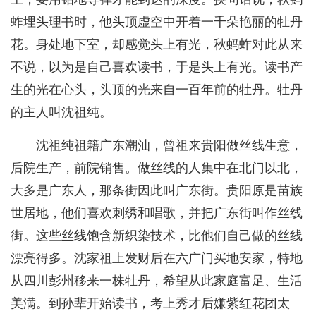
蚱埋头理书时，他头顶虚空中开着一千朵艳丽的牡丹
花。身处地下室，却感觉头上有光，秋蚂蚱对此从来
不说，以为是自己喜欢读书，于是头上有光。读书产
生的光在心头，头顶的光来自一百年前的牡丹。牡丹
的主人叫沈祖纯。
沈祖纯祖籍广东潮汕，曾祖来贵阳做丝线生意，
后院生产，前院销售。做丝线的人集中在北门以北，
大多是广东人，那条街因此叫广东街。贵阳原是苗族
世居地，他们喜欢刺绣和唱歌，并把广东街叫作丝线
街。这些丝线饱含新织染技术，比他们自己做的丝线
漂亮得多。沈家祖上发财后在六广门买地安家，特地
从四川彭州移来一株牡丹，希望从此家庭富足、生活
美满。到孙辈开始读书，考上秀才后嫌紫红花团太