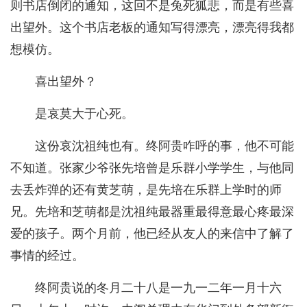
则书店倒闭的通知，这回不是兔死狐悲，而是有些喜
出望外。这个书店老板的通知写得漂亮，漂亮得我都
想模仿。
喜出望外？
是哀莫大于心死。
这份哀沈祖纯也有。终阿贵咋呼的事，他不可能
不知道。张家少爷张先培曾是乐群小学学生，与他同
去丢炸弹的还有黄芝萌，是先培在乐群上学时的师
兄。先培和芝萌都是沈祖纯最器重最得意最心疼最深
爱的孩子。两个月前，他已经从友人的来信中了解了
事情的经过。
终阿贵说的冬月二十八是一九一二年一月十六