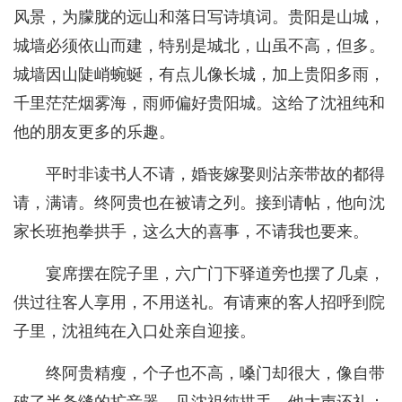
风景，为朦胧的远山和落日写诗填词。贵阳是山城，
城墙必须依山而建，特别是城北，山虽不高，但多。
城墙因山陡峭蜿蜒，有点儿像长城，加上贵阳多雨，
千里茫茫烟雾海，雨师偏好贵阳城。这给了沈祖纯和
他的朋友更多的乐趣。
平时非读书人不请，婚丧嫁娶则沾亲带故的都得
请，满请。终阿贵也在被请之列。接到请帖，他向沈
家长班抱拳拱手，这么大的喜事，不请我也要来。
宴席摆在院子里，六广门下驿道旁也摆了几桌，
供过往客人享用，不用送礼。有请柬的客人招呼到院
子里，沈祖纯在入口处亲自迎接。
终阿贵精瘦，个子也不高，嗓门却很大，像自带
破了半条缝的扩音器，见沈祖纯拱手，他大声还礼：