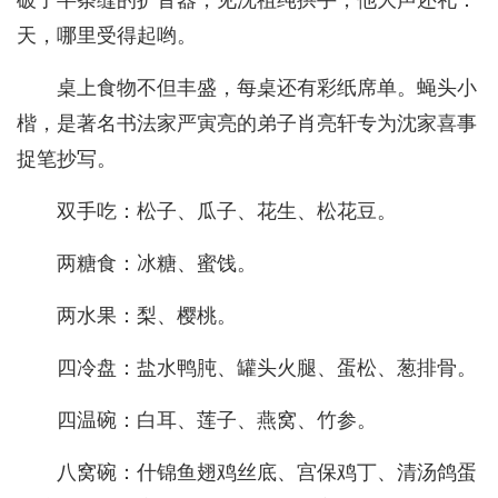
天，哪里受得起哟。
桌上食物不但丰盛，每桌还有彩纸席单。蝇头小
楷，是著名书法家严寅亮的弟子肖亮轩专为沈家喜事
捉笔抄写。
双手吃：松子、瓜子、花生、松花豆。
两糖食：冰糖、蜜饯。
两水果：梨、樱桃。
四冷盘：盐水鸭肫、罐头火腿、蛋松、葱排骨。
四温碗：白耳、莲子、燕窝、竹参。
八窝碗：什锦鱼翅鸡丝底、宫保鸡丁、清汤鸽蛋