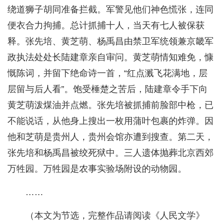
绕道狮子胡同准备拦截。军警见他们神色慌张，连同
便衣合力拘捕。总计抓捕十人，当天有七人被保获
释。张先培、黄芝萌、杨禹昌由禁卫军统领兼京畿军
政执法处处长陆建章亲自审问。黄芝萌情知难免，慷
慨陈词，并留下绝命诗一首，“红点溅飞花满地，层
层留与后人看”。饱受棰楚之苦后，陆建章令手下向
黄芝萌泼煤油并点燃。张先培被抓捕前脸部中枪，已
不能说话，从他身上搜出一枚用蒲叶包裹的炸弹。因
他和芝萌是贵州人，贵州会馆亦遭到搜查。第二天，
张先培和杨禹昌被绞死狱中。三人遗体抛葬北京西郊
万牲园。万牲园是农事实验场附设的动物园。
……
（本文为节选，完整作品请阅读《人民文学》