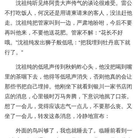
沈祖纯听见终阿贵大声侉气的谈论很难受。雷公
不打吃饭人，何况还是用请柬请来的客人，没法赶他
走。沈祖纯把管家叫到一边，严肃地吩咐，今后不要
再叫他来，不要他送花肥。管家不解：“花长不好
哦。”沈祖纯发出狮子般低吼：“把我埋到牡丹底下就
行了。”
沈祖纯的低吼声传到秋蚂蚱心头，他没把喝到嘴
里的茶咽下去，他得等低吼声消失，否则他真的会让
那些书把自己埋掉。他刚坐下就看到银川一家书店闭
店的消息，心里顿时万马奔腾，下意识地抿了口茶。
想了一会儿，觉得应该志气一点儿，不要那么丧。又
坐了一会儿，转发这条消息，冷静地宣布：
外面的鸟叫够了，我也就睡去了。临睡前看到一