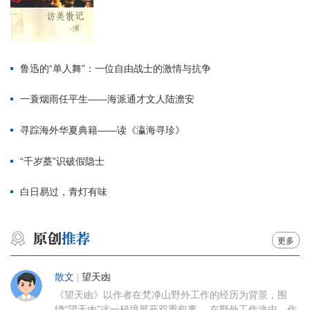
鲁迅的“单人舞”：一位自由战士的激情与抗争
一蓑烟雨任平生——海派通才文人陆澹安
寻踪海外华夏典籍——读《瀛海寻珍》
“千岁蘽”识破假隐士
白日易过，青灯有味
更多
散文
|
望天凼
《望天凼》以作者在梵净山野外工作的经历为背景，围
绕“望天凼”这一秘境展开双重叙事。 在野外工作途中，作