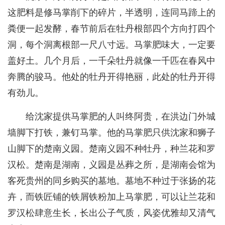
这肥料是修马掌削下的碎片，半透明，连同马蹄上的
粪便一起发酵，春节前后在牡丹根部四个方向打四个
洞，每个洞离根部一尺八寸远。马掌肥味大，一定要
盖好土。几个月后，一千朵牡丹就像一千匹在春风中
奔腾的骏马。他处的牡丹开得艳丽，此处的牡丹开得
有劲儿。
给沈家提供马掌肥的人叫终阿贵，在洪边门外城
墙脚下打铁，兼钉马掌。他的马掌肥只供沈家和狮子
山脚下的楚南义园。楚南义园不种牡丹，种兰花和罗
汉松。楚南是湖南，义园是丛葬之所，是湖南会馆为
客死贵州的同乡购买的墓地。墓地不种过于张扬的花
卉，而铁匠铺的铁屑铁粉加上马掌肥，可以让兰花和
罗汉松肆意生长，长出公子气质，风姿优雅却又清气