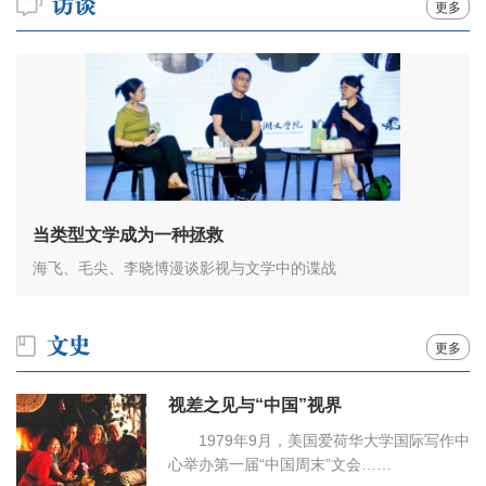
更多
当类型文学成为一种拯救
海飞、毛尖、李晓博漫谈影视与文学中的谍战
更多
视差之见与“中国”视界
1979年9月，美国爱荷华大学国际写作中
心举办第一届“中国周末”文会……