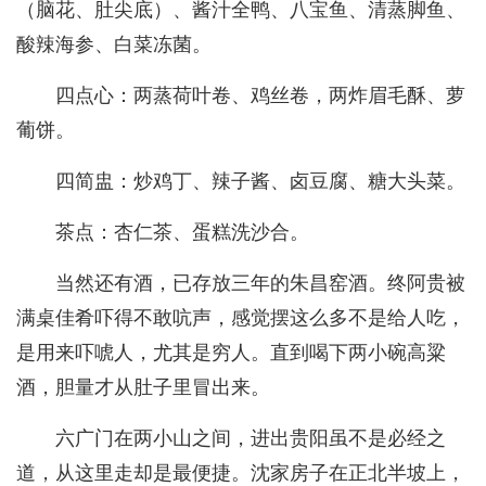
（脑花、肚尖底）、酱汁全鸭、八宝鱼、清蒸脚鱼、
酸辣海参、白菜冻菌。
四点心：两蒸荷叶卷、鸡丝卷，两炸眉毛酥、萝
葡饼。
四简盅：炒鸡丁、辣子酱、卤豆腐、糖大头菜。
茶点：杏仁茶、蛋糕洗沙合。
当然还有酒，已存放三年的朱昌窑酒。终阿贵被
满桌佳肴吓得不敢吭声，感觉摆这么多不是给人吃，
是用来吓唬人，尤其是穷人。直到喝下两小碗高粱
酒，胆量才从肚子里冒出来。
六广门在两小山之间，进出贵阳虽不是必经之
道，从这里走却是最便捷。沈家房子在正北半坡上，