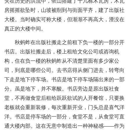
失在历史的洪流中，依山搭建了十几栋木瓦房，木瓦
房摇摇欲坠时，山坡被削到与街面平齐，建了出版社
大楼。当时确实可称大楼，但渐渐不再高大，湮没在
真正的大楼中间。
秋蚂蚱在出版社搬走之前租下负一楼的一部分开
书店。出版社搬走后，楼上租给文化公司或咨询机
构，住在负一楼的秋蚂蚱从不清楚里面有多少家公
司，到底是哪些公司。去书店得从侧门进去，转弯向
下走是地下停车场。书店是地下停车场隔出来的一部
分。虽是地下，并不寒酸。书店旁边是原出版社食
堂，不再做食堂后租给跃跃欲试的人开餐馆，只要换
老板就会重新装修，每次重新开业，门头总是喜气洋
洋。书店是停车场的一部分，食堂不是，从食堂可直
通大楼内部。这在无意中制造出一种神秘感——作为