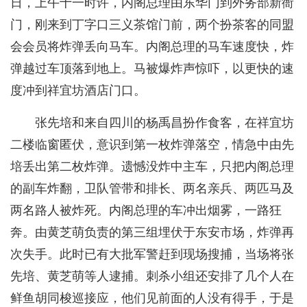
日，上午十一时许，内阁总理由东华门到外务部新衙
门，刚来到丁字口三义茶馆门前，两个扮茶客的同盟
会会员将炸弹丢向马车。内阁总理的马车速度快，炸
弹越过车顶落到地上。马被爆炸声惊吓，以更快的速
度冲到祥宜坊酒店门口。
张先培和来自四川的杨禹昌扮作食客，在祥宜坊
二楼临窗匿伏，意识到第一枚炸弹落空，情急中由先
培丢出第二枚炸弹。遗憾没炸中主车，只把内阁总理
的副车炸翻，卫队管带和排长、两名亲兵、两匹马及
两名路人被炸死。内阁总理的车冲出烟雾，一路狂
奔。由黄芝萌负责的第三组埋伏于东安市场，炸弹再
次失手。此时已有大批军警赶到现场搜捕，当场将张
先培、黄芝萌等人逮捕。刺杀小组还安排了几个人在
鲜鱼胡同梭巡接应，他们见前面的人没有得手，于是