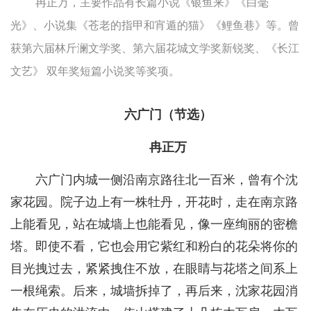
冉正万，主要作品有长篇小说《银鱼来》《白毫
光》、小说集《苍老的指甲和宵遁的猫》《鲤鱼巷》等。曾
获第六届林斤澜文学奖、第六届花城文学奖新锐奖、《长江
文艺》 双年奖短篇小说奖等奖项。
六广门（节选）
冉正万
六广门内城一侧沿南京路往北一百米，曾有个沈
家花园。院子边上有一株牡丹，开花时，走在南京路
上能看见，站在城墙上也能看见，像一座绚丽的密檐
塔。即使不看，它也会用它紫红和粉白的花朵将你的
目光拽过去，紧紧拽住不放，在眼睛与花塔之间系上
一根绳索。后来，城墙拆掉了，再后来，沈家花园消