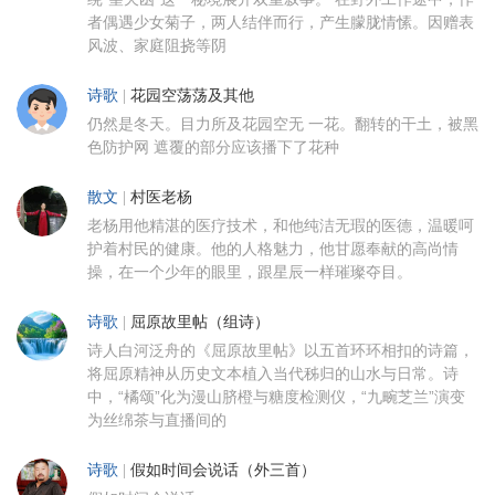
者偶遇少女菊子，两人结伴而行，产生朦胧情愫。因赠表
风波、家庭阻挠等阴
诗歌
|
花园空荡荡及其他
仍然是冬天。目力所及花园空无 一花。翻转的干土，被黑
色防护网 遮覆的部分应该播下了花种
散文
|
村医老杨
老杨用他精湛的医疗技术，和他纯洁无瑕的医德，温暖呵
护着村民的健康。他的人格魅力，他甘愿奉献的高尚情
操，在一个少年的眼里，跟星辰一样璀璨夺目。
诗歌
|
屈原故里帖（组诗）
诗人白河泛舟的《屈原故里帖》以五首环环相扣的诗篇，
将屈原精神从历史文本植入当代秭归的山水与日常。诗
中，“橘颂”化为漫山脐橙与糖度检测仪，“九畹芝兰”演变
为丝绵茶与直播间的
诗歌
|
假如时间会说话（外三首）