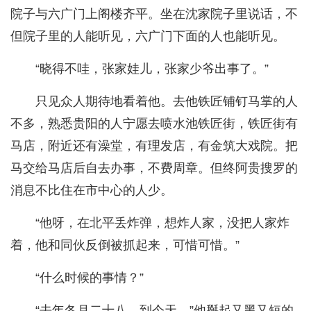
院子与六广门上阁楼齐平。坐在沈家院子里说话，不
但院子里的人能听见，六广门下面的人也能听见。
“晓得不哇，张家娃儿，张家少爷出事了。”
只见众人期待地看着他。去他铁匠铺钉马掌的人
不多，熟悉贵阳的人宁愿去喷水池铁匠街，铁匠街有
马店，附近还有澡堂，有理发店，有金筑大戏院。把
马交给马店后自去办事，不费周章。但终阿贵搜罗的
消息不比住在市中心的人少。
“他呀，在北平丢炸弹，想炸人家，没把人家炸
着，他和同伙反倒被抓起来，可惜可惜。”
“什么时候的事情？”
“去年冬月二十八。到今天，”他掰起又黑又短的