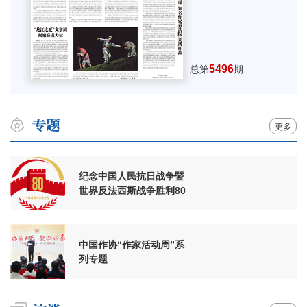
5496
总第
期
更多
纪念中国人民抗日战争暨
世界反法西斯战争胜利80
周年
中国作协“作家活动周”系
列专题