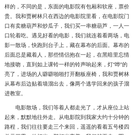
样的，不同的是，东面的电影院有包厢和软座，票价
贵。我和贾树林只在西边的电影院里看，在电影院门
口有卖糖葫芦和炒瓜子，我们买一串糖葫芦，一人一
口轮着吃。遇见好看的电影，我们就连着看两场，电
影一散场，快跑到台子上，藏在幕布的后面。幕布的
后面总是藏着人，那些情侣抱在一起，在黑暗里忘情
地接吻，直到如上课铃一样的铃声响起来，灯“哗”的
亮了，进场的人噼噼啪啪打开翻板座椅，我和贾树林
从幕布后边贴着墙溜出去，像两个逃学回来的孩子溜
进教室。
电影散场，我们等着人都走光了，才从座位上站
起来，默默地往外走。从电影院到我家大约十分钟的
路程，我们往往要走三个来回，遥遥的看着五号楼四