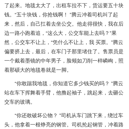
了起来。地毯太大了，出租车拉不下，货运要五十块
钱。“五十块钱，你抢钱啊！ ”腾云冲着司机叫了起
来，然后，自己扛着去坐公交。他走得很快，我在后
边一路小跑着追，“这么大，公交车能上去吗？”果
然，公交车不让上，“凭什么不让上，我 买票。”腾云
偏要挤上去，最后，在车门子那里堵住了。售票员是
一个戴着墨镜的中年男子，脸颊如刀削一样嶙峋，照
着那硕大的地毯卷就是一脚。
“你敢踹我地毯，你知道它多少钱买的吗？ ”腾云
站在车下挥舞着手臂，他撸起袖子，跳起来，去砸公
交车的玻璃。
“你还敢破坏公物？ ”司机从车门跳下来，绕过车
头，他拿着一根铮亮的钢管。司机抡起钢管，冲着路