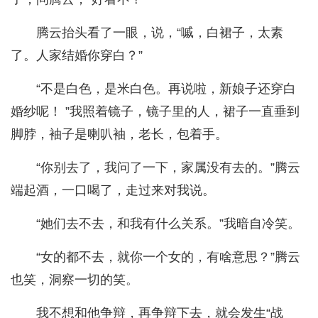
腾云抬头看了一眼，说，“嘁，白裙子，太素
了。人家结婚你穿白？”
“不是白色，是米白色。再说啦，新娘子还穿白
婚纱呢！ ”我照着镜子，镜子里的人，裙子一直垂到
脚脖，袖子是喇叭袖，老长，包着手。
“你别去了，我问了一下，家属没有去的。”腾云
端起酒，一口喝了，走过来对我说。
“她们去不去，和我有什么关系。”我暗自冷笑。
“女的都不去，就你一个女的，有啥意思？”腾云
也笑，洞察一切的笑。
我不想和他争辩，再争辩下去，就会发生“战