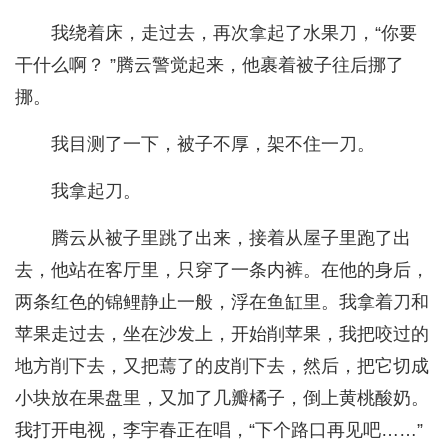
我绕着床，走过去，再次拿起了水果刀，“你要
干什么啊？ ”腾云警觉起来，他裹着被子往后挪了
挪。
我目测了一下，被子不厚，架不住一刀。
我拿起刀。
腾云从被子里跳了出来，接着从屋子里跑了出
去，他站在客厅里，只穿了一条内裤。在他的身后，
两条红色的锦鲤静止一般，浮在鱼缸里。我拿着刀和
苹果走过去，坐在沙发上，开始削苹果，我把咬过的
地方削下去，又把蔫了的皮削下去，然后，把它切成
小块放在果盘里，又加了几瓣橘子，倒上黄桃酸奶。
我打开电视，李宇春正在唱，“下个路口再见吧……”