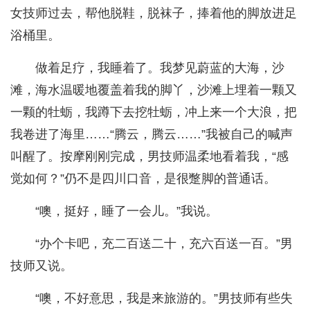
女技师过去，帮他脱鞋，脱袜子，捧着他的脚放进足
浴桶里。
做着足疗，我睡着了。我梦见蔚蓝的大海，沙
滩，海水温暖地覆盖着我的脚丫，沙滩上埋着一颗又
一颗的牡蛎，我蹲下去挖牡蛎，冲上来一个大浪，把
我卷进了海里……“腾云，腾云……”我被自己的喊声
叫醒了。按摩刚刚完成，男技师温柔地看着我，“感
觉如何？”仍不是四川口音，是很蹩脚的普通话。
“噢，挺好，睡了一会儿。”我说。
“办个卡吧，充二百送二十，充六百送一百。”男
技师又说。
“噢，不好意思，我是来旅游的。”男技师有些失