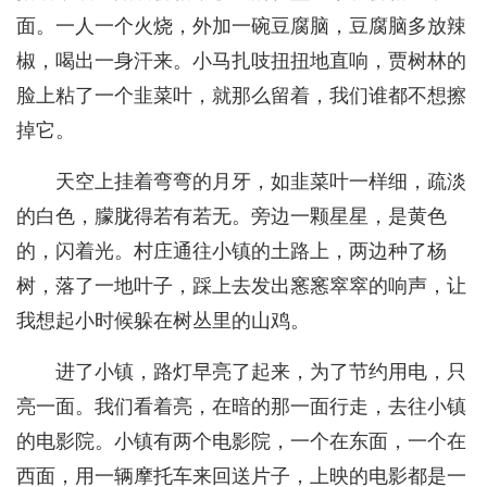
面。一人一个火烧，外加一碗豆腐脑，豆腐脑多放辣
椒，喝出一身汗来。小马扎吱扭扭地直响，贾树林的
脸上粘了一个韭菜叶，就那么留着，我们谁都不想擦
掉它。
天空上挂着弯弯的月牙，如韭菜叶一样细，疏淡
的白色，朦胧得若有若无。旁边一颗星星，是黄色
的，闪着光。村庄通往小镇的土路上，两边种了杨
树，落了一地叶子，踩上去发出窸窸窣窣的响声，让
我想起小时候躲在树丛里的山鸡。
进了小镇，路灯早亮了起来，为了节约用电，只
亮一面。我们看着亮，在暗的那一面行走，去往小镇
的电影院。小镇有两个电影院，一个在东面，一个在
西面，用一辆摩托车来回送片子，上映的电影都是一