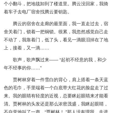
个小翻斗，把地毯卸到了楼道里。腾云没回家，我骑
着车子去电厂宿舍找腾云要钥匙。
腾云的宿舍在走廊的最里面，我一直走过去，宿
舍关着门，锁着一把铜锁。很累，我忽然感觉自己走
不动了，我靠着门，低了头，看见一滴眼泪掉在了地
上，接着，又一滴……
歌声，歌声飘过来—— “起初不经意的我，和少
年不经事的你……”
贾树林穿着一件雪白的背心，肩上搭着一条天蓝
色的毛巾，手里端着一个白底带大红花的脸盆走了过
来。我的眼睛有轻度的近视，总要眯起眼睛来才能看
清。贾树林的头发还是那么浓密茂盛，我眯起眼睛，
不自觉地叫了一声，“贾树林！ ”那人没有理我，走进