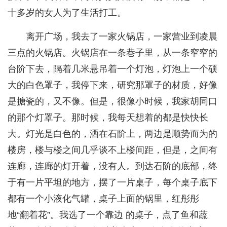
十多岁的女人为了生活打工。
离开广场，我去了一家火锅店，一家营业到凌晨
三点的火锅店。火锅店在一条巷子里，从一条窄窄的
台阶下去，隔着几米悬吊着一个灯泡，灯泡上一个硕
大的白色罩子，我停下来，研究那罩子的材质，好像
是搪瓷的，又不像。但是，很像小时候，我家胡同口
的那个灯罩子。那时候，我每天想着的都是快快长
大。灯光是白色的，洒在石阶上，两边是顺势而为的
楼房，楼与楼之间几乎谈不上楼间距，但是，之间有
连廊，连廊的灯开着，没有人。到达石阶的底部，终
于有一片平坦的地方，摆了一片桌子，每个桌子底下
都有一个小液化气罐，桌子上面的锅里，红彤彤
地“翻着花”。我选了一个靠边 的桌子，点了鱼和蔬