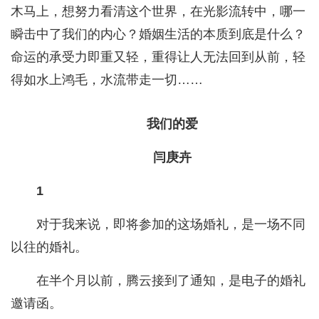
木马上，想努力看清这个世界，在光影流转中，哪一
瞬击中了我们的内心？婚姻生活的本质到底是什么？
命运的承受力即重又轻，重得让人无法回到从前，轻
得如水上鸿毛，水流带走一切……
我们的爱
闫庚卉
1
对于我来说，即将参加的这场婚礼，是一场不同
以往的婚礼。
在半个月以前，腾云接到了通知，是电子的婚礼
邀请函。