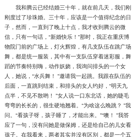
我和腾云已经结婚三十年，就在前几天，我们刚
刚度过了珍珠婚。三十年，应该是一个值得纪念的日
子，然而，一直到了晚上十点，我才收到腾云的微
信，只有一句话，“新婚快乐！”那时，我正在重庆博
物院门前的广场上，灯火辉煌，有几支队伍在跳广场
舞，都是统一服装，其中有一支队伍穿着迷彩服，舞
蹈的节奏特别嗨，动作妖娆，我询问排头的一个女
人，她说，“水兵舞！ ”邀请我一起跳。我跟在队伍的
后面，一直跳到结束，和排头的女人约好，“明天九
点半，不见不散哟！ ”女人说一口东北话，她的睫毛
弯弯的长长的，很生硬地翘着。“为啥这么晚跳？ ”我
问。“看孩子呀，孩子睡了，才能出来。”“噢！ ”我答
应了一句，没有问她是做保姆，还是给自己的儿女看
孩子。在我看来，两者其实并没有区别，都是一个五