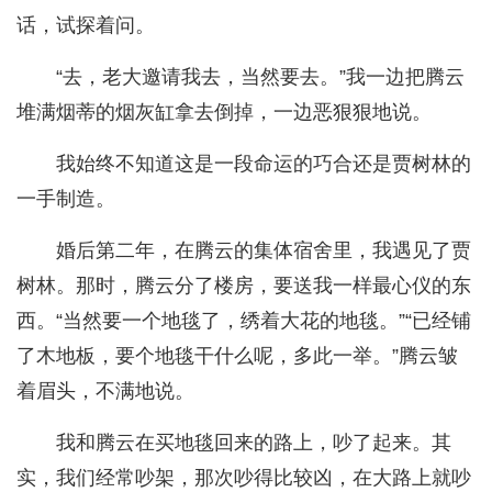
话，试探着问。
“去，老大邀请我去，当然要去。”我一边把腾云
堆满烟蒂的烟灰缸拿去倒掉，一边恶狠狠地说。
我始终不知道这是一段命运的巧合还是贾树林的
一手制造。
婚后第二年，在腾云的集体宿舍里，我遇见了贾
树林。那时，腾云分了楼房，要送我一样最心仪的东
西。“当然要一个地毯了，绣着大花的地毯。”“已经铺
了木地板，要个地毯干什么呢，多此一举。”腾云皱
着眉头，不满地说。
我和腾云在买地毯回来的路上，吵了起来。其
实，我们经常吵架，那次吵得比较凶，在大路上就吵