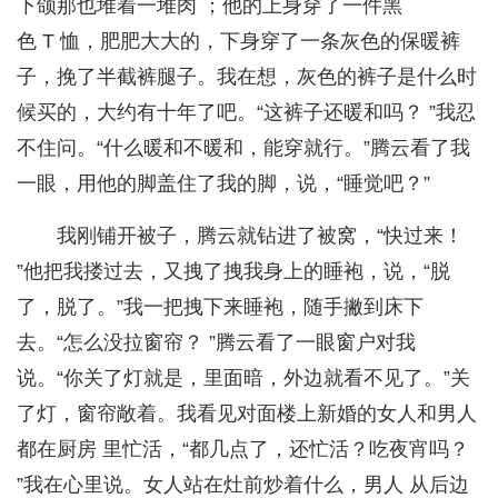
下颌那也堆着一堆肉 ；他的上身穿了一件黑
色 T 恤，肥肥大大的，下身穿了一条灰色的保暖裤
子，挽了半截裤腿子。我在想，灰色的裤子是什么时
候买的，大约有十年了吧。“这裤子还暖和吗？ ”我忍
不住问。“什么暖和不暖和，能穿就行。”腾云看了我
一眼，用他的脚盖住了我的脚，说，“睡觉吧？”
我刚铺开被子，腾云就钻进了被窝，“快过来！
”他把我搂过去，又拽了拽我身上的睡袍，说，“脱
了，脱了。”我一把拽下来睡袍，随手撇到床下
去。“怎么没拉窗帘？ ”腾云看了一眼窗户对我
说。“你关了灯就是，里面暗，外边就看不见了。”关
了灯，窗帘敞着。我看见对面楼上新婚的女人和男人
都在厨房 里忙活，“都几点了，还忙活？吃夜宵吗？
”我在心里说。女人站在灶前炒着什么，男人 从后边