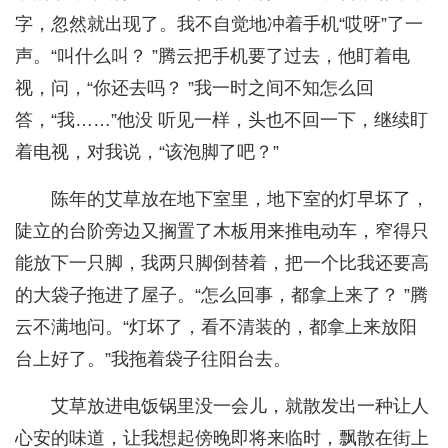
字，忽然就出现了。我不自觉地冲着手机“哎呀”了一
声。“叫什么叫？ ”腾云把手机要了过去，他盯着电
视，问，“你还去吗？ ”我一时之间不知怎么回
答，“我……”他没 听见一样，头也不回一下，继续盯
着电视，对我说，“该泡脚了吧？”
陈年的艾草放在地下室里，地下室的灯早坏了，
陡立的台阶旁边又搁置了木板用来推电动车，窄得只
能放下一只脚，我两只脚倒替着，把一个比我还要高
的大袋子拖进了屋子。“怎么回事，都拿上来了？ ”腾
云不满地问。“灯坏了，看不清装的，都拿上来放阳
台上好了。”我拖着袋子往阳台去。
艾草放进电饭锅里没一会儿，就散发出一种让人
心安的味道，让我想起傍晚即将来临时，飘散在街上