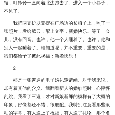
铛，叮铃铃一直向着北边跑去了。进入一个小巷子，
不见了。
我把两支护肤膏摆在广场边的长椅子上，照了一
张照片，发给腾云，配上文字，新婚快乐。等了一会
儿，没有回音。也许，他一个人睡着了。也许，他和
别人一起睡着了。谁知道呢，并不重要，重要的是，
我们都给予了彼此祝福：新婚快乐！
2
那是一张普通的电子婚礼邀请函。对于我来说，
却有着其他的含义。我翻看新人的婚纱照时，心怦怦
乱跳。我看了三遍，才对新娘新郎的模样有了大概的
印象，好像都还不错，很般配。我特别注意看那些滚
动的字幕，有人送上了祝福，有人送了礼物，那个名