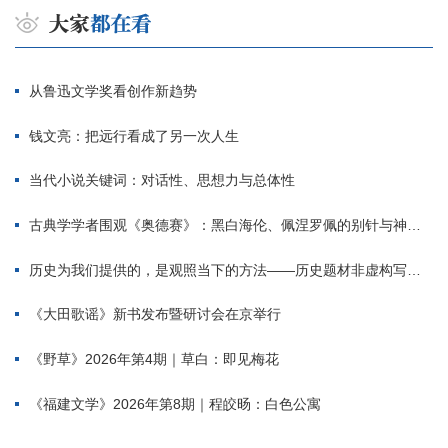
从鲁迅文学奖看创作新趋势
钱文亮：把远行看成了另一次人生
当代小说关键词：对话性、思想力与总体性
古典学学者围观《奥德赛》：黑白海伦、佩涅罗佩的别针与神秘入侵者
历史为我们提供的，是观照当下的方法——历史题材非虚构写作多人谈
《大田歌谣》新书发布暨研讨会在京举行
《野草》2026年第4期｜草白：即见梅花
《福建文学》2026年第8期｜程皎旸：白色公寓