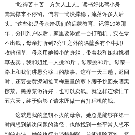
“吃得苦中苦，方为人上人。读书好比驾小舟，
篙篙撑来不停留。倘若一篙没撑稳，流落许多人后
头。”这些都是母亲给我们的启蒙教育。记得10岁那
年，分田到户以后，家里要添置一台打稻机，实在拿
不出钱，母亲打听到7公里之外的隔壁乡有个牛奶厂
收购稻草。母亲用她矮小的身躯，带着我和姐姐挑稻
草去卖，我和姐姐一人挑20斤，母亲挑80斤。母亲一
路上和我们讲愚公移山的故事。这样一天三趟，返回
时，还要去黄泥湖捡同样重量的萝卜缨子挑回来晒黑
擦菜。黑擦菜做得好，也可以卖钱。就这样连续忙了
五六天，终于赚够了请木匠做一台打稻机的钱。
这就是我的坚韧不拔的母亲。她总是能够在第一
时间想到解决问题的路径，也能找到一些平常人想不
到的办法。她的执行力还特别强，总能排除万难，将