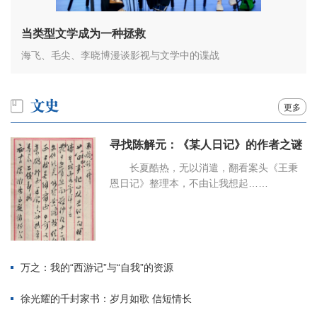
当类型文学成为一种拯救
海飞、毛尖、李晓博漫谈影视与文学中的谍战
更多
寻找陈解元：《某人日记》的作者之谜
长夏酷热，无以消遣，翻看案头《王秉
恩日记》整理本，不由让我想起……
万之：我的“西游记”与“自我”的资源
徐光耀的千封家书：岁月如歌 信短情长