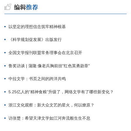
以坚定的理想信念筑牢精神根基
《科学规划促发展》出版发行
全国文学报刊联盟常务理事会在北京召开
鲁奖访谈 | 蒲隆:像老兵胸前挂"红色英勇勋章"
中拉文学：书页之间的跨洋共鸣
5.25亿人的“精神食粮”升级了，网络文学有了哪些新变化？
浙江文化观察：新大众文艺的星火，何以燎原？
访张楚：希望天津文学如江河奔流般生生不息