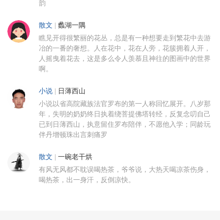
韵
散文
|
蠡湖一隅
瞧见开得很繁丽的花丛，总是有一种想要走到繁花中去游
冶的一番的奢想。人在花中，花在人旁，花簇拥着人开，
人摇曳着花去，这是多么令人羡慕且神往的图画中的世界
啊。
小说
|
日薄西山
小说以省高院藏族法官罗布的第一人称回忆展开。八岁那
年，失明的奶奶终日执着绕菩提佛塔转经，反复念叨自己
已到日薄西山，执意留住罗布陪伴，不愿他入学；同龄玩
伴丹增顿珠出言刺痛罗
散文
|
一碗老干烘
有风无风都不耽误喝热茶，爷爷说，大热天喝凉茶伤身，
喝热茶，出一身汗，反倒凉快。