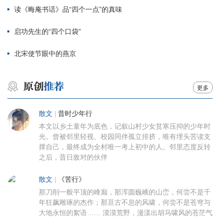
读《晦庵书话》品“四个一点”的真味
启功先生的“四个口袋”
北宋使节眼中的燕京
更多
散文
|
昔时少年行
本文以乡土童年为底色，记叙山村少女贫寒压抑的少年时
光。曾被邻里轻视、校园同伴孤立排挤，唯有埋头苦读支
撑自己，最终成为全村唯一考上初中的人。邻里态度反转
之后，昔日敌对的伙伴
散文
|
《苦行》
那刀削一般平顶的峰巅，那浑圆巍峨的山峦，何尝不是千
年狂飙雕琢的杰作；那亘古不息的风啸，何尝不是苍穹与
大地永恒的絮语…… 漠漠荒野，漫漾出胡马啸风的苍茫气