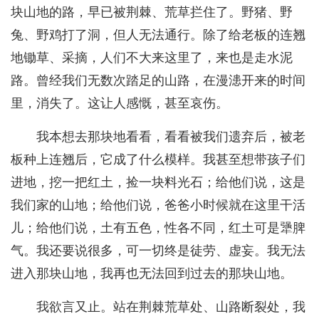
块山地的路，早已被荆棘、荒草拦住了。野猪、野
兔、野鸡打了洞，但人无法通行。除了给老板的连翘
地锄草、采摘，人们不大来这里了，来也是走水泥
路。曾经我们无数次踏足的山路，在漫漶开来的时间
里，消失了。这让人感慨，甚至哀伤。
我本想去那块地看看，看看被我们遗弃后，被老
板种上连翘后，它成了什么模样。我甚至想带孩子们
进地，挖一把红土，捡一块料光石；给他们说，这是
我们家的山地；给他们说，爸爸小时候就在这里干活
儿；给他们说，土有五色，性各不同，红土可是犟脾
气。我还要说很多，可一切终是徒劳、虚妄。我无法
进入那块山地，我再也无法回到过去的那块山地。
我欲言又止。站在荆棘荒草处、山路断裂处，我