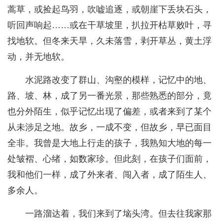
蒿草，或捡起鸟羽，吹嘘追逐，或朝崖下丢块石头，
听回声响起……或在干草坡里，扒拉开枯草败叶，寻
找地软。但冬来天旱，久未落雪，剥开草丛，黄土浮
动，并无地软。
水泥路改变了群山、沟壑的模样，记忆中的地、
路、坡、林，成了另一番光景，那些熟悉的部分，竟
也分外陌生，似乎记忆出现了偏差，或者来到了某个
从未涉足之地。故乡，一成不变，但故乡，早已面目
全非。我曾是大地上行走的孩子，我熟知大地的每一
处皱褶、心绪，如数家珍。但此刻，在孩子们面前，
我和他们一样，成了外来者、闯入者，成了陌生人、
多余人。
一路溜达着，我们来到了垴头湾。但去往我家那