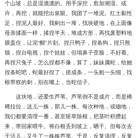
个山坡，总是湿漉漉的。用手深挖，愈加潮湿。或
许，再挖，就能挖出泉眼。我团了一堆泥。红土黏性
足，捏泥人最好。我剜出一堆，找块硬地，在上面像
母亲揉面一样，揉捏半天，堆成方形，再找废塑料地
膜盖住，让泥“醒”片刻。捏只鸭子，捏条狗，捏只熊
猫，捏台电视，捏个娃娃，但塌鼻子歪脸，不好看。
再捏只兔子，怎么捏都不像，算了，妹妹属蛇，给她
捏条蛇吧，蛇最好捏了，搓成条，一头粗一头细，找
根带杈的刺，别在嘴上，当蛇信子。
这块地，还爱生芦苇。芦苇倒不是成片，而是稀
稀拉拉，这儿一株，那儿一株。每次种地，或锄地，
我们都要清理一番，甚至斩草除根，把茎叶积攒起
来，带回家喂牛。将白根丢到坡上，晒干。但每次去
干活儿，又生了一株株芦苇。于是，反复清理，反复