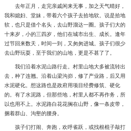
去年正月，走完亲戚闲来无事，加之天气晴好，
我和媳妇、堂妹，带着六个孩子去拾地软。说是拾地
软，也只是借个名头，去山野溜达一圈。孩子们大的
十来岁，小的三四岁，他们在城市出生、成长。逢年
过节回来数天，时间一到，又匆匆进城。孩子们很少
去山野玩耍，至于我们的山地，更是不甚了了。
我们沿着水泥山路行走。村里山地大多被流转出
去，种了连翘。沿着山梁沟峁，修了产业路，后又用
水泥硬化。想这路也是政府用项目经费修筑、硬化
的。有了水泥路，但那些地，村里人都不再作务，所
以也用不上。水泥路白花花搁在山野，像一条皮带，
捆着群山、沟壑的腰身。
孩子们打闹、奔跑，欢呼雀跃，或找根棍子敲打