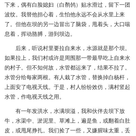
下来，偶有白脸媳妇（白鹡鸰）贴水滑过，留下一团
波纹。我替他担心着，生怕他永远不会从水里上来
了。但他在坝的另一边冒出了脑袋，甩着头，大口喘
息着，挥动胳膊，游到坝边。
后来，听说村里要拉自来水，水源就是那个坝。
如果拉上，我们村或许是周围那一带最早吃上自来水
的村子。但不知何故，水管都运来了，结果不拉了。
水管分给每家两根。有人栽了水管，替换掉白杨杆，
上面安了电视天线。于是，村人纷纷效仿，满村竖起
水管，作电视天线之用。
有一年发洪水，水满坝溢，我和伙伴去坝下放
牛，水渠中、淤泥里、草滩上，遍是鱼，或翻着白肚
皮，或甩尾挣扎。我们捡了一些，又嫌腥味太重，丢