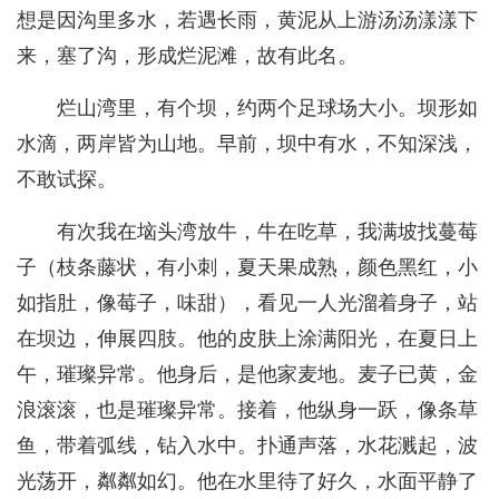
想是因沟里多水，若遇长雨，黄泥从上游汤汤漾漾下
来，塞了沟，形成烂泥滩，故有此名。
烂山湾里，有个坝，约两个足球场大小。坝形如
水滴，两岸皆为山地。早前，坝中有水，不知深浅，
不敢试探。
有次我在垴头湾放牛，牛在吃草，我满坡找蔓莓
子（枝条藤状，有小刺，夏天果成熟，颜色黑红，小
如指肚，像莓子，味甜），看见一人光溜着身子，站
在坝边，伸展四肢。他的皮肤上涂满阳光，在夏日上
午，璀璨异常。他身后，是他家麦地。麦子已黄，金
浪滚滚，也是璀璨异常。接着，他纵身一跃，像条草
鱼，带着弧线，钻入水中。扑通声落，水花溅起，波
光荡开，粼粼如幻。他在水里待了好久，水面平静了