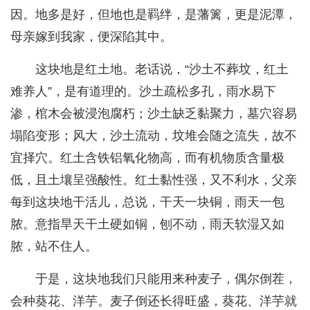
因。地多是好，但地也是羁绊，是藩篱，更是泥潭，
母亲嫁到我家，便深陷其中。
这块地是红土地。老话说，“沙土不葬坟，红土
难养人”，是有道理的。沙土疏松多孔，雨水易下
渗，棺木会被浸泡腐朽；沙土缺乏黏聚力，墓穴容易
塌陷变形；风大，沙土流动，坟堆会随之流失，故不
宜择穴。红土含铁铝氧化物高，而有机物质含量极
低，且土壤呈强酸性。红土黏性强，又不利水，父亲
每到这块地干活儿，总说，干天一块铜，雨天一包
脓。意指旱天干土硬如铜，刨不动，雨天软湿又如
脓，站不住人。
于是，这块地我们只能用来种麦子，偶尔倒茬，
会种葵花、洋芋。麦子倒还长得旺盛，葵花、洋芋就