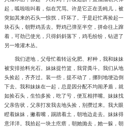
起，呱啦啦叫着，似在咒骂。许是它正在丢盹儿，被
突如其来的石头一惊扰，吓坏了。于是赶忙再捡起一
块石头，朝野鸡丢去。野鸡已弹至半空，拼命往上蹿
着，可劲已使光，只得斜斜落下，鸡毛纷纷，钻进了
另一堆灌木丛。
我们进地，父母忙着转运化肥、籽种，我和妹妹
被安排拾料光石。妹妹提竹篮，我背粪斗。我们从地
头捡起，齐齐过。装一些，提不动了，挪到地埂边倒
下去。我和妹妹在一起，总是因分配不均闹矛盾，就
如捡石头，生怕多捡，吃了亏，便互相拌嘴。妹妹找
父亲告状，父亲打发我去地头捡，别攒过来。我大眼
瞪着妹妹，撇着嘴，踢踏着土，朝地边走去。妹妹得
意洋洋。我拾起一块土疙瘩，朝她抛去，她一躲，朝