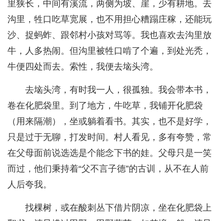
里狭长，中间有溪流，两侧为坡、崖，少有耕地。去
沟里，牲口吃草宽展，也不用担心糟蹋庄稼，还能玩
沙、捉蚂蚱、跟邻村小孩对骂等。我也喜欢去沟里放
牛，人多热闹。但沟里被牲口啃了个遍，到处光秃，
牛便四处而去。索性，我便去垴头湾。
去垴头湾，有时我一人，很孤独。我会带本书，
卷在化肥袋里。到了地方，牛吃草，我铺开化肥袋
（用来隔潮），坐或躺着看书。其实，也不是好学，
只是过于无聊，打发时间。村人看见，多有夸赞，常
在父母面前说选选是个能念下书的娃。父母只是一笑
而过，他们秉持着“父不言子德”的古训，从不在人前
人后夸我。
找棵树，或在酸刺丛下借片阴凉，坐在化肥袋上