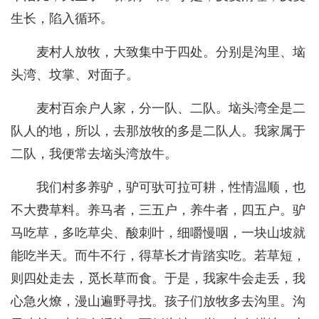
生长，陷入循环。
麦村人放牧，大致集中于四处。分别是沟里、垴
头湾、坟掌、对面子。
麦村百余户人家，分一队、二队。垴头湾全是二
队人的地，所以，去那放牧的多是二队人。我家属于
二队，我便常去垴头湾放牛。
我们村多养驴，驴可驮可拉可耕，性情温顺，也
不大费草料。养马者，三五户，养牛者，四五户。驴
马吃草，多吃草尖、酸刺叶，细嚼慢咽，一块山坡就
能吃半天。而牛不行，得草长才肯踏实吃。若草短，
则四处走去，觅长草而食。于是，我家牛会走丢，我
心急火燎，漫山遍野寻找。孩子们放牧多去沟里。沟