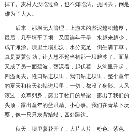
掉了。麦村人没吃过鱼，也不知吃法。提回去，倒是
难为了大人。
后来，那坝无人管理，上游来的淤泥越积越厚，
最后，几乎填平了坝。又因连年干旱，水越来越少，
成了滩涂。坝里土壤肥沃，水分充足，倒生满了草，
真是萋萋勃勃，让人想不起当初那一坝碧波了。而草
又成了另一面碧波，荡漾着，起伏着，从沟里升起，
四溢而去。牲口钻进坝里，我们钻进坝里，整个童年
的夏天和秋天都钻进坝里，一切，都没了身影。大风
滚过，众草躬身，露出了牲口的脊梁，露出了我们的
头顶，露出童年的蓝眼睛、小心事。我们在青草下玩
耍，像一只只灰背蛤蟆，四处蹦达。
秋天，坝里蓼花开了，大片大片，粉色、紫色、