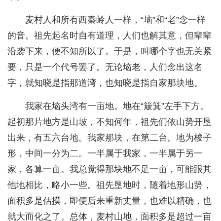
麦村人和所有西秦岭人一样，“垴”和“老”念一样
的音。祖先起名时自有道理，人们也解其意，但辈辈
沿袭下来，便不知所以了。于是，叫哪个字也无关紧
要，只是一个代号罢了。无论垴老，人们念出这名
字，就知晓是指那道湾，也知晓是指自家那块地。
我家在垴头湾有一亩地。地在“簸箕”左手下方。
起初那片地方是山坡，不知何年，祖先们依山势开垦
出来，有五六台地。我家那块，在第二台。地为梭子
形，中间一分为二。一半属于我家，一半属于另一
家，各算一亩。我总觉得那块地不足一亩，可能跟其
他地相比，略小一些。祖先垦地时，随着地形山势，
面积多是估摸，即便后来重新丈量，也难以精确，也
就大而化之了。总体，麦村山地，面积多是超过一亩