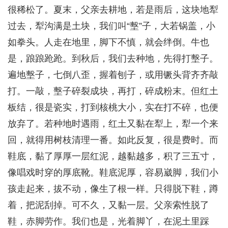
很稀松了。夏末，父亲去耕地，若是雨后，这块地犁
过去，犁沟满是土块，我们叫“墼”子，大若锅盖，小
如拳头。人走在地里，脚下不慎，就会绊倒。牛也
是，踉踉跄跄。到秋后，我们去种地，先得打墼子。
遍地墼子，七倒八歪，握着刨子，或用镢头背齐齐敲
打。一敲，墼子碎裂成块，再打，碎成粉末。但红土
板结，很是瓷实，打到核桃大小，实在打不碎，也便
放弃了。若种地时遇雨，红土又黏在犁上，犁一个来
回，就得用树枝清理一番。如此反复，很是费时。而
鞋底，黏了厚厚一层红泥，越黏越多，积了三五寸，
像唱戏时穿的厚底靴。鞋底泥厚，容易崴脚，我们小
孩走起来，拔不动，像生了根一样。只得脱下鞋，蹲
着，把泥刮掉。可不久，又黏一层。父亲索性脱了
鞋，赤脚劳作。我们也是，光着脚丫，在泥土里踩