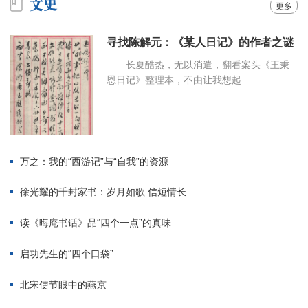
更多
寻找陈解元：《某人日记》的作者之谜
长夏酷热，无以消遣，翻看案头《王秉
恩日记》整理本，不由让我想起……
万之：我的“西游记”与“自我”的资源
徐光耀的千封家书：岁月如歌 信短情长
读《晦庵书话》品“四个一点”的真味
启功先生的“四个口袋”
北宋使节眼中的燕京