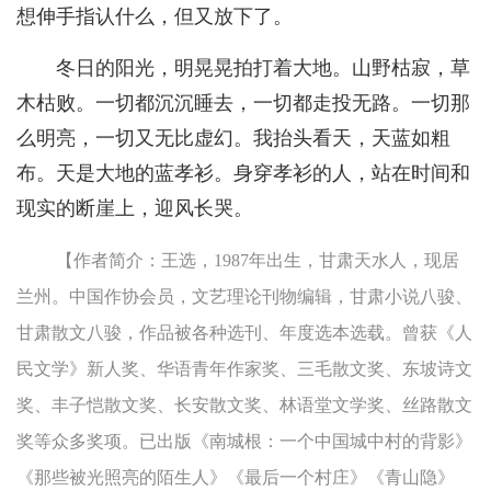
想伸手指认什么，但又放下了。
冬日的阳光，明晃晃拍打着大地。山野枯寂，草
木枯败。一切都沉沉睡去，一切都走投无路。一切那
么明亮，一切又无比虚幻。我抬头看天，天蓝如粗
布。天是大地的蓝孝衫。身穿孝衫的人，站在时间和
现实的断崖上，迎风长哭。
【作者简介：王选，1987年出生，甘肃天水人，现居
兰州。中国作协会员，文艺理论刊物编辑，甘肃小说八骏、
甘肃散文八骏，作品被各种选刊、年度选本选载。曾获《人
民文学》新人奖、华语青年作家奖、三毛散文奖、东坡诗文
奖、丰子恺散文奖、长安散文奖、林语堂文学奖、丝路散文
奖等众多奖项。已出版《南城根：一个中国城中村的背影》
《那些被光照亮的陌生人》《最后一个村庄》《青山隐》