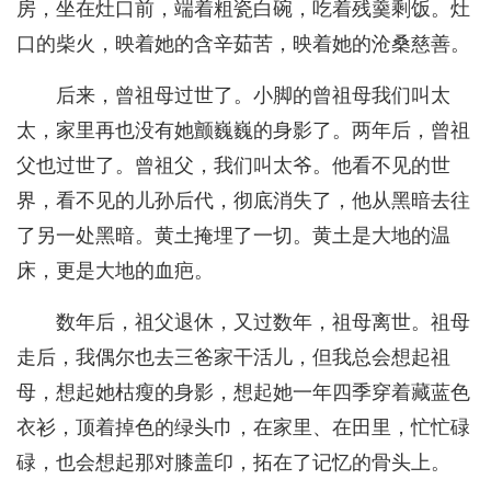
房，坐在灶口前，端着粗瓷白碗，吃着残羹剩饭。灶
口的柴火，映着她的含辛茹苦，映着她的沧桑慈善。
后来，曾祖母过世了。小脚的曾祖母我们叫太
太，家里再也没有她颤巍巍的身影了。两年后，曾祖
父也过世了。曾祖父，我们叫太爷。他看不见的世
界，看不见的儿孙后代，彻底消失了，他从黑暗去往
了另一处黑暗。黄土掩埋了一切。黄土是大地的温
床，更是大地的血疤。
数年后，祖父退休，又过数年，祖母离世。祖母
走后，我偶尔也去三爸家干活儿，但我总会想起祖
母，想起她枯瘦的身影，想起她一年四季穿着藏蓝色
衣衫，顶着掉色的绿头巾，在家里、在田里，忙忙碌
碌，也会想起那对膝盖印，拓在了记忆的骨头上。