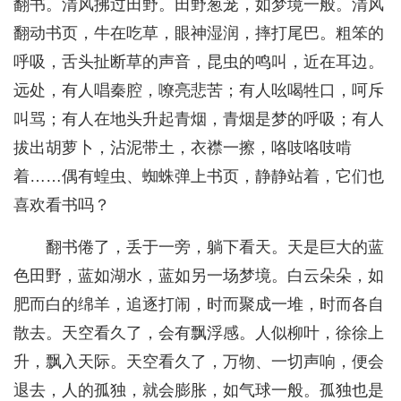
翻书。清风拂过田野。田野葱茏，如梦境一般。清风
翻动书页，牛在吃草，眼神湿润，摔打尾巴。粗笨的
呼吸，舌头扯断草的声音，昆虫的鸣叫，近在耳边。
远处，有人唱秦腔，嘹亮悲苦；有人吆喝牲口，呵斥
叫骂；有人在地头升起青烟，青烟是梦的呼吸；有人
拔出胡萝卜，沾泥带土，衣襟一擦，咯吱咯吱啃
着……偶有蝗虫、蜘蛛弹上书页，静静站着，它们也
喜欢看书吗？
翻书倦了，丢于一旁，躺下看天。天是巨大的蓝
色田野，蓝如湖水，蓝如另一场梦境。白云朵朵，如
肥而白的绵羊，追逐打闹，时而聚成一堆，时而各自
散去。天空看久了，会有飘浮感。人似柳叶，徐徐上
升，飘入天际。天空看久了，万物、一切声响，便会
退去，人的孤独，就会膨胀，如气球一般。孤独也是