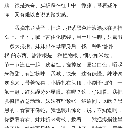
踏，很是兴奋。脚板踩在红土中，微凉，带着些许
痒，又有难以言说的踏实感。
我摘来龙葵子，捏烂，把紫黑色汁液涂抹在脚指
头上。坐下，腿上苫住化肥袋，用土埋住脚，只露出
一点大拇指。妹妹跟在母亲身后，找一种叫“甜甜
根”的东西。甜甜根是一种植物根，细小如米粒，一
节一节连在一起，皮赭红，搓掉皮，露出白色，嚼起
来微甜，有淀粉味。我喊，快来，这有妖怪。妹妹匆
匆跑来，带着惊喜，小辫扎在头顶，小刷子似的，一
颠一颠，红头绳分外显眼。在哪？这，仔细看。我把
脚拇指故意动动。妹妹有些紧张，皱眉问，这啥？黑
黑的，看着不像蛇。我也装出惊奇，说，不知道啊，
你拨着看看。妹妹折来树枝，拨着土，我把拇指往里