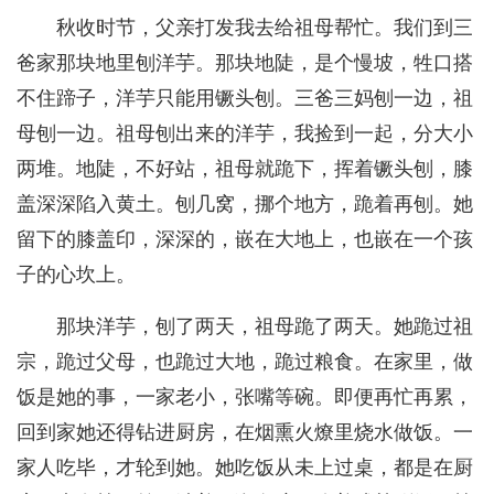
秋收时节，父亲打发我去给祖母帮忙。我们到三
爸家那块地里刨洋芋。那块地陡，是个慢坡，牲口搭
不住蹄子，洋芋只能用镢头刨。三爸三妈刨一边，祖
母刨一边。祖母刨出来的洋芋，我捡到一起，分大小
两堆。地陡，不好站，祖母就跪下，挥着镢头刨，膝
盖深深陷入黄土。刨几窝，挪个地方，跪着再刨。她
留下的膝盖印，深深的，嵌在大地上，也嵌在一个孩
子的心坎上。
那块洋芋，刨了两天，祖母跪了两天。她跪过祖
宗，跪过父母，也跪过大地，跪过粮食。在家里，做
饭是她的事，一家老小，张嘴等碗。即便再忙再累，
回到家她还得钻进厨房，在烟熏火燎里烧水做饭。一
家人吃毕，才轮到她。她吃饭从未上过桌，都是在厨