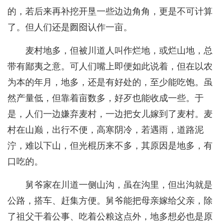
的，若后来再补挖开垦一些边边角角，更是不可计算
了。但人们还是囫囵认作一亩。
麦村地多，但被川道人叫作烂地，或烂山地，总
带有鄙夷之意。可人们嘴上即便如此说着，但在以农
为本的年月，地多，还是有好处的，至少能吃饱。虽
然产量低，但靠着亩数多，好歹也能收成一些。于
是，人们一边嫌弃麦村，一边把女儿嫁到了麦村。麦
村在山巅，出行不便，高寒阴冷，若遇雨，道路泥
泞，难以下山，但光棍历来不多，其原因是地多，有
口吃的。
舅爷家在川道一侧山沟，虽在沟里，但出沟就是
公路，搭车、赶集方便。舅爷能把母亲嫁给父亲，除
了祖父干着公事、吃着公粮这点外，地多想必也是原