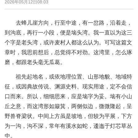
2026年05月12日08:03
去蜂儿崖方向，行至中途，有一岔路，沿着走，
到沟底，再行一小段，便是垴头湾。我一直以为这三
个字是老头湾，或许麦村人都这么认为。可写这篇文
章时，我思前想后，总觉得不对劲。这湾里，怎么琢
磨，都跟老头毫无瓜葛。
祖先起地名，或依地理位置、山形地貌、地域特
征，或因典故传说、渊源史料、现实用途，定不会信
口而来。所以，细细思来，应是垴字为妥。垴有小山
丘之意，而这湾形如簸箕，两侧似边，微微隆起，呈
野兽脊梁状。中间上方虽是坡地，但较为平展，下方
为一沟，沟不深，常年有溪水如蛇，逶迤于灯芯草丛
中。