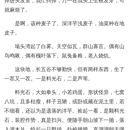
掉进头发里，我忙抖掉，万一在我头上生根发芽，可
就麻烦了。
是啊，该种麦子了。深洋芋浅麦子，油菜种在地
皮子。
垴头湾起了白雾。天空似瓦，群山寡言。偶有山
鸟鸣啾，偶有槐叶落下。鼠兔备粮，老人烧炕。
这块地，长五谷不够勤快，但有两样东西，生了
一茬又一茬。一是料光石，二是芦苇。
料光石，大如拳头，小若鸡蛋。形状怪异，七窝
八坑，且多枯瘦，样子丑陋，或卧或藏在泥土里，若
不细看，还以为是遗落的洋芋。捡起一看，是颗料光
石，装腔作势，真是扫兴。便随手朝山坡下一抛，落
入灌木丛，惊起一只野鸡，扑棱翅膀，直溜溜朝天弹