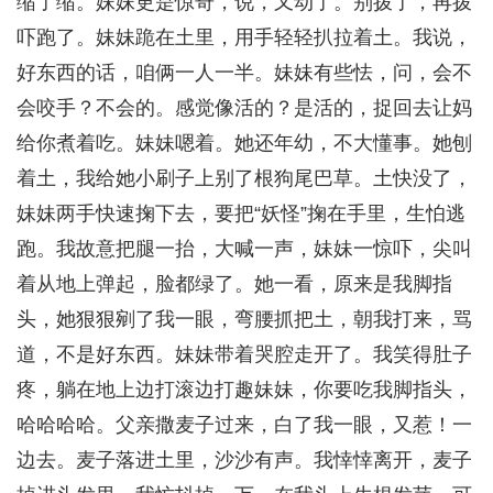
缩了缩。妹妹更是惊奇，说，又动了。别拨了，再拨
吓跑了。妹妹跪在土里，用手轻轻扒拉着土。我说，
好东西的话，咱俩一人一半。妹妹有些怯，问，会不
会咬手？不会的。感觉像活的？是活的，捉回去让妈
给你煮着吃。妹妹嗯着。她还年幼，不大懂事。她刨
着土，我给她小刷子上别了根狗尾巴草。土快没了，
妹妹两手快速掬下去，要把“妖怪”掬在手里，生怕逃
跑。我故意把腿一抬，大喊一声，妹妹一惊吓，尖叫
着从地上弹起，脸都绿了。她一看，原来是我脚指
头，她狠狠剜了我一眼，弯腰抓把土，朝我打来，骂
道，不是好东西。妹妹带着哭腔走开了。我笑得肚子
疼，躺在地上边打滚边打趣妹妹，你要吃我脚指头，
哈哈哈哈。父亲撒麦子过来，白了我一眼，又惹！一
边去。麦子落进土里，沙沙有声。我悻悻离开，麦子