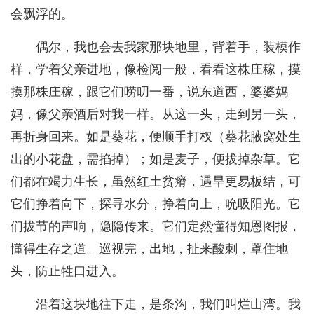
会飘浮的。
偶尔，我也会去我家那块地里，背着手，装模作
样，学着父亲进地，像检阅一般，看看这株庄稼，摸
摸那株庄稼，跟它们唠叨一番，说东道西，婆婆妈
妈，像父亲酒后对我一样。从这一头，走到另一头，
再折身回来。如是葵花，便顺手打杈（葵花腋窝处生
出的小花盘，需掐掉）；如是麦子，便拔掉杂草。它
们都在竭力生长，虽然红土贫瘠，遇旱更易板结，可
它们挣着向下，探寻水分，挣着向上，吮吸阳光。它
们拔节的声响，隐隐传来。它们定然懂得知恩图报，
懂得生存之道。巡视完，出地，扯来酸刺，罩住地
头，防止牲口进入。
沿着这块地往下走，是条沟，我们叫烂山湾。我