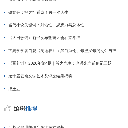
钱文亮：把远行看成了另一次人生
当代小说关键词：对话性、思想力与总体性
《大田歌谣》新书发布暨研讨会在京举行
古典学学者围观《奥德赛》：黑白海伦、佩涅罗佩的别针与神秘入侵者
《百花洲》2026年第4期｜巽之先生：老兵朱向前侧记三题
第十届云南文学艺术奖评选结果揭晓
挖土豆
以坚定的理想信念筑牢精神根基