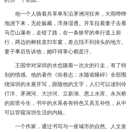
的另一个切面。
他一个人骑着共享单车沿茅洲河狂奔，大雨哗哗
地浇下来，无处躲藏，浑身湿透。开车拉着妻子去看
马峦山瀑布，走错了路，在一条狭窄的单行道上前
行，两边的树枝直扫车窗，差点找不到掉头的地方。
妻子事后告诉他，她吓得掌心都是汗。
王国华对深圳的水也随着一次次的行走，有了特
别的情感。他的著作《街巷志：水随谁睡碎》全部围
绕深圳的水展开写，跟随他的文字，人们可以读到伶
仃洋、茅洲河、大沙河、立新湖、恩上水库、永兴桥
的前世今生，书中的水系各有特色又具互补性，从中
可以管窥深圳生活的内核。
一个作家，通过书写与一座城市的自然、人文发