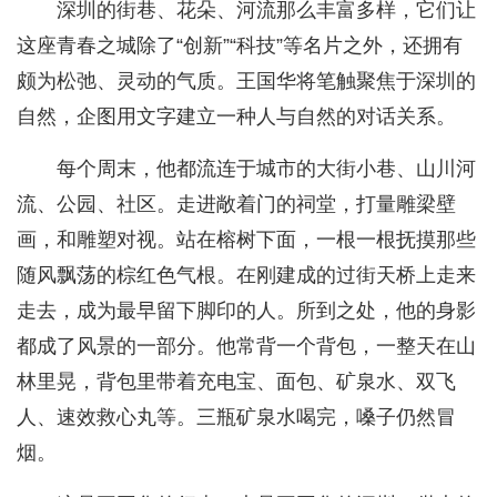
深圳的街巷、花朵、河流那么丰富多样，它们让
这座青春之城除了“创新”“科技”等名片之外，还拥有
颇为松弛、灵动的气质。王国华将笔触聚焦于深圳的
自然，企图用文字建立一种人与自然的对话关系。
每个周末，他都流连于城市的大街小巷、山川河
流、公园、社区。走进敞着门的祠堂，打量雕梁壁
画，和雕塑对视。站在榕树下面，一根一根抚摸那些
随风飘荡的棕红色气根。在刚建成的过街天桥上走来
走去，成为最早留下脚印的人。所到之处，他的身影
都成了风景的一部分。他常背一个背包，一整天在山
林里晃，背包里带着充电宝、面包、矿泉水、双飞
人、速效救心丸等。三瓶矿泉水喝完，嗓子仍然冒
烟。