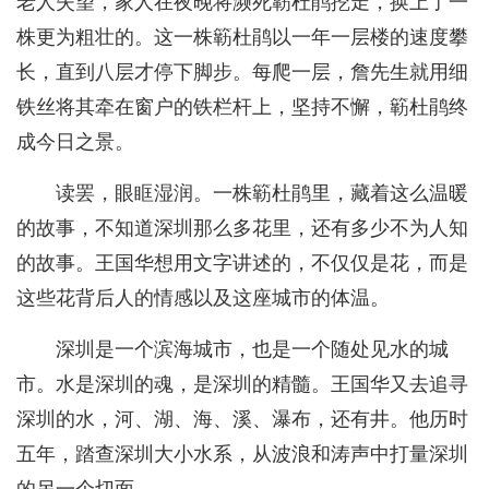
老人失望，家人在夜晚将濒死簕杜鹃挖走，换上了一
株更为粗壮的。这一株簕杜鹃以一年一层楼的速度攀
长，直到八层才停下脚步。每爬一层，詹先生就用细
铁丝将其牵在窗户的铁栏杆上，坚持不懈，簕杜鹃终
成今日之景。
读罢，眼眶湿润。一株簕杜鹃里，藏着这么温暖
的故事，不知道深圳那么多花里，还有多少不为人知
的故事。王国华想用文字讲述的，不仅仅是花，而是
这些花背后人的情感以及这座城市的体温。
深圳是一个滨海城市，也是一个随处见水的城
市。水是深圳的魂，是深圳的精髓。王国华又去追寻
深圳的水，河、湖、海、溪、瀑布，还有井。他历时
五年，踏查深圳大小水系，从波浪和涛声中打量深圳