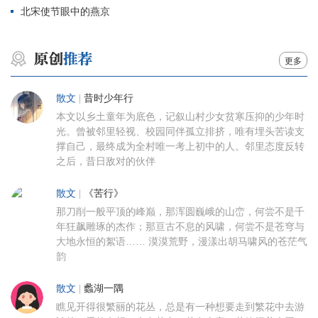
北宋使节眼中的燕京
更多
散文
|
昔时少年行
本文以乡土童年为底色，记叙山村少女贫寒压抑的少年时
光。曾被邻里轻视、校园同伴孤立排挤，唯有埋头苦读支
撑自己，最终成为全村唯一考上初中的人。邻里态度反转
之后，昔日敌对的伙伴
散文
|
《苦行》
那刀削一般平顶的峰巅，那浑圆巍峨的山峦，何尝不是千
年狂飙雕琢的杰作；那亘古不息的风啸，何尝不是苍穹与
大地永恒的絮语…… 漠漠荒野，漫漾出胡马啸风的苍茫气
韵
散文
|
蠡湖一隅
瞧见开得很繁丽的花丛，总是有一种想要走到繁花中去游