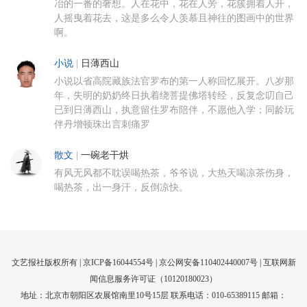
冶的一番的奢想。人在花中，花在人旁，花簇拥着人开，
人摇曳着花去，这是多么令人羡慕且神往的图画中的世界
啊。
小说
|
日薄西山
小说以省高院藏族法官罗布的第一人称回忆展开。八岁那
年，失明的奶奶终日执着绕菩提佛塔转经，反复念叨自己
已到日薄西山，执意留住罗布陪伴，不愿他入学；同龄玩
伴丹增顿珠出言刺痛罗
散文
|
一碗老干烘
有风无风都不耽误喝热茶，爷爷说，大热天喝凉茶伤身，
喝热茶，出一身汗，反倒凉快。
文艺报社版权所有 |
京ICP备16044554号
| 京公网安备110402440007号 |
互联网新
闻信息服务许可证（10120180023）
地址：北京市朝阳区农展馆南里10号15层 联系电话：010-65389115 邮箱：