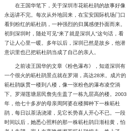
在王国华笔下，关于深圳市花簕杜鹃的故事好像
永远讲不完。每次从外地回来，在宝安国际机场门口
看到粉红的簕杜鹃，一种强烈的归属感便扑面而来。
初到深圳时，随处可见“来了就是深圳人”这句话，看
了让人心里一暖。多年以后，深圳已然是故乡，他潜
意识里也已把簕杜鹃当成了自己的亲人。
之前读王国华的文章《粉色瀑布》，知道深圳有
一个很火的簕杜鹃景点就在罗湖，高达28米。成片的
簕杜鹃纵贯一楼到八楼，像一张粉色的瀑布凌空淌
下。罗湖莲塘居民詹先生盖了一栋九层高的楼。2003
年，他七十多岁的母亲周阿婆在楼脚种下一株簕杜
鹃，每日以茶汤浇灌，见它长势喜人开心不已。一段
时间以后，她悉心照料的那一株簕杜鹃日渐枯黄，怕