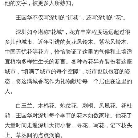
他的文字，被更多人所熟知。
王国华不仅写深圳的“街巷”，还写深圳的“花”。
深圳如今堪称“花城”，花卉丰富程度远远超过很
多其他城市。近年引进的黄花风铃木、紫花风铃木、
中国无忧花等花卉，恰恰验证了这里的气候和土壤适
宜植物多样性生长的断言。各种奇花异卉装扮着这座
城市，“填满了城市的每个空隙”，城市也以包容的姿
态，将这满城香花作为礼物献给每一个居住在这里的
人。
白玉兰、木棉花、炮仗花、刺桐、凤凰花、簕杜
鹃，王国华对深圳每个季节的花木如数家珍。他花了
大量时间走遍深圳大街小巷，寻花、写花，记下枝头
上、草丛间的点点滴滴。