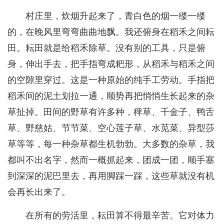
村庄里，炊烟升起来了，青白色的烟一缕一缕
的，在晚风里弯弯曲曲地飘。我还俯身在稻禾之间耘
田。耘田就是给稻禾除草。没有别的工具，只是俯
身，伸出手去，把手指弯成耙形，从稻禾与稻禾之间
的空隙里穿过。这是一种原始的纯手工劳动。手指把
稻禾间的泥土划拉一通，顺势再把悄悄生长起来的杂
草扯掉。田间的野草有许多种，稗草、千金子、鸭舌
草、野慈姑、节节菜、空心莲子草、水苋菜、异型莎
草等等，每一种杂草都生机勃勃。大多数的杂草，我
都叫不出名字，然而一概抓起来，团成一团，顺手塞
到深深的泥巴里去，再用脚踩一踩，这些草就没有机
会再长出来了。
在所有的劳活里，耘田算不得最辛苦。它对体力