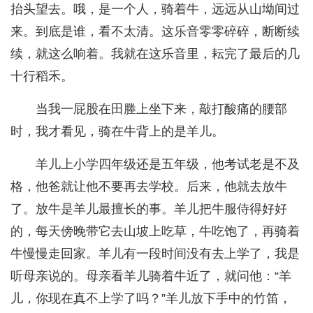
抬头望去。哦，是一个人，骑着牛，远远从山坳间过
来。到底是谁，看不太清。这乐音零零碎碎，断断续
续，就这么响着。我就在这乐音里，耘完了最后的几
十行稻禾。
当我一屁股在田塍上坐下来，敲打酸痛的腰部
时，我才看见，骑在牛背上的是羊儿。
羊儿上小学四年级还是五年级，他考试老是不及
格，他爸就让他不要再去学校。后来，他就去放牛
了。放牛是羊儿最擅长的事。羊儿把牛服侍得好好
的，每天傍晚带它去山坡上吃草，牛吃饱了，再骑着
牛慢慢走回家。羊儿有一段时间没有去上学了，我是
听母亲说的。母亲看羊儿骑着牛近了，就问他：“羊
儿，你现在真不上学了吗？”羊儿放下手中的竹笛，