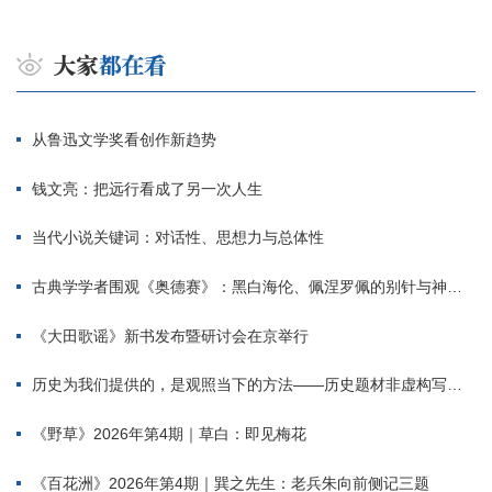
从鲁迅文学奖看创作新趋势
钱文亮：把远行看成了另一次人生
当代小说关键词：对话性、思想力与总体性
古典学学者围观《奥德赛》：黑白海伦、佩涅罗佩的别针与神秘入侵者
《大田歌谣》新书发布暨研讨会在京举行
历史为我们提供的，是观照当下的方法——历史题材非虚构写作多人谈
《野草》2026年第4期｜草白：即见梅花
《百花洲》2026年第4期｜巽之先生：老兵朱向前侧记三题