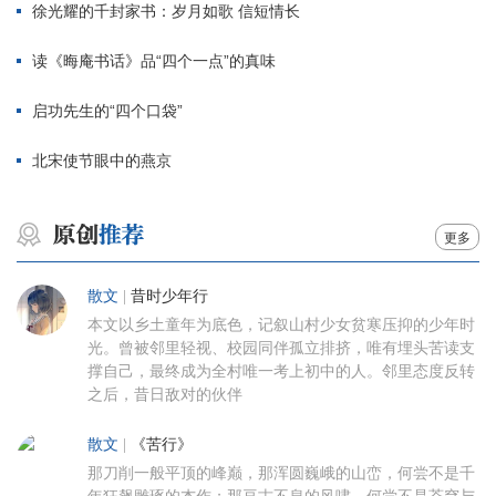
徐光耀的千封家书：岁月如歌 信短情长
读《晦庵书话》品“四个一点”的真味
启功先生的“四个口袋”
北宋使节眼中的燕京
更多
散文
|
昔时少年行
本文以乡土童年为底色，记叙山村少女贫寒压抑的少年时
光。曾被邻里轻视、校园同伴孤立排挤，唯有埋头苦读支
撑自己，最终成为全村唯一考上初中的人。邻里态度反转
之后，昔日敌对的伙伴
散文
|
《苦行》
那刀削一般平顶的峰巅，那浑圆巍峨的山峦，何尝不是千
年狂飙雕琢的杰作；那亘古不息的风啸，何尝不是苍穹与