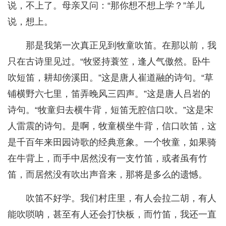
说，不上了。母亲又问：“那你想不想上学？”羊儿
说，想上。
那是我第一次真正见到牧童吹笛。在那以前，我
只在古诗里见过。“牧竖持蓑笠，逢人气傲然。卧牛
吹短笛，耕却傍溪田。”这是唐人崔道融的诗句。“草
铺横野六七里，笛弄晚风三四声。”这是唐人吕岩的
诗句。“牧童归去横牛背，短笛无腔信口吹。”这是宋
人雷震的诗句。是啊，牧童横坐牛背，信口吹笛，这
是千百年来田园诗歌的经典意象。一个牧童，如果骑
在牛背上，而手中居然没有一支竹笛，或者虽有竹
笛，而居然没有吹出声音来，那将是多么的遗憾。
吹笛不好学。我们村庄里，有人会拉二胡，有人
能吹唢呐，甚至有人还会打快板，而竹笛，我还一直