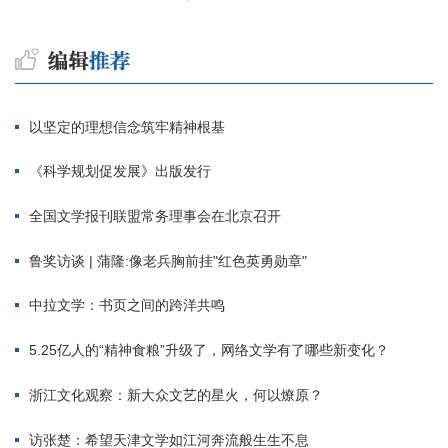
以坚定的理想信念筑牢精神根基
《科学规划促发展》出版发行
全国文学报刊联盟常务理事会在北京召开
鲁奖访谈 | 蒲隆:像老兵胸前挂"红色英勇勋章"
中拉文学：书页之间的跨洋共鸣
5.25亿人的“精神食粮”升级了，网络文学有了哪些新变化？
浙江文化观察：新大众文艺的星火，何以燎原？
访张楚：希望天津文学如江河奔流般生生不息