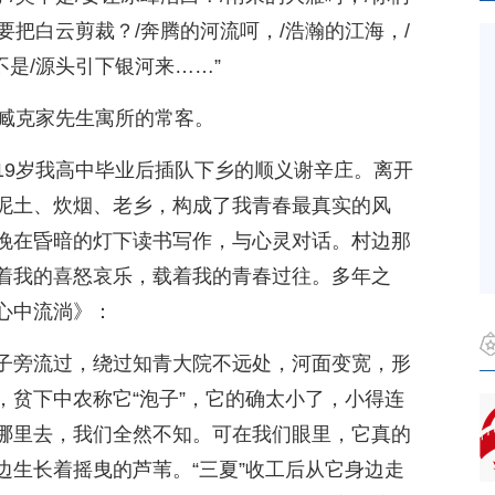
/要把白云剪裁？/奔腾的河流呵，/浩瀚的江海，/
不是/源头引下银河来……”
号臧克家先生寓所的常客。
19岁我高中毕业后插队下乡的顺义谢辛庄。离开
泥土、炊烟、老乡，构成了我青春最真实的风
晚在昏暗的灯下读书写作，与心灵对话。村边那
着我的喜怒哀乐，载着我的青春过往。多年之
心中流淌》：
子旁流过，绕过知青大院不远处，河面变宽，形
，贫下中农称它“泡子”，它的确太小了，小得连
哪里去，我们全然不知。可在我们眼里，它真的
边生长着摇曳的芦苇。“三夏”收工后从它身边走