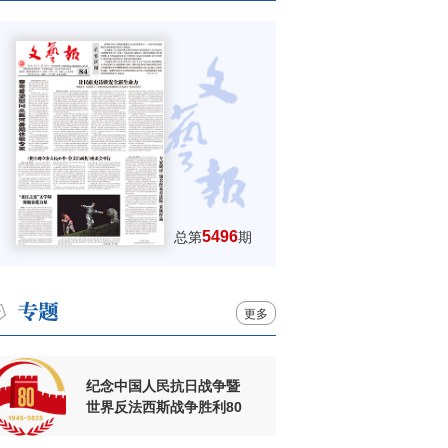
5496
总第
期
更多
纪念中国人民抗日战争暨
世界反法西斯战争胜利80
周年