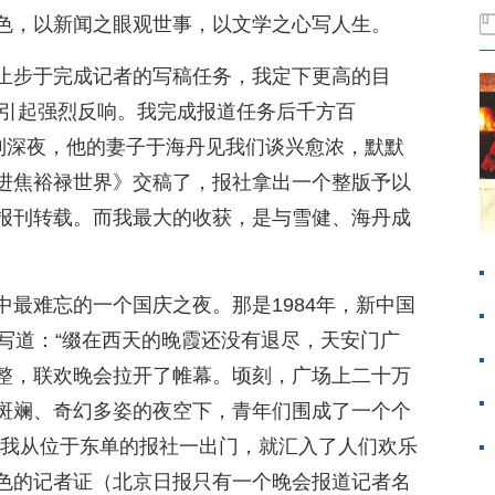
色，以新闻之眼观世事，以文学之心写人生。
止步于完成记者的写稿任务，我定下更高的目
，引起强烈反响。我完成报道任务后千方百
谈到深夜，他的妻子于海丹见我们谈兴愈浓，默默
进焦裕禄世界》交稿了，报社拿出一个整版予以
报刊转载。而我最大的收获，是与雪健、海丹成
最难忘的一个国庆之夜。那是1984年，新中国
写道：“缀在西天的晚霞还没有退尽，天安门广
整，联欢晚会拉开了帷幕。顷刻，广场上二十万
斑斓、奇幻多姿的夜空下，青年们围成了一个个
，我从位于东单的报社一出门，就汇入了人们欢乐
色的记者证（北京日报只有一个晚会报道记者名