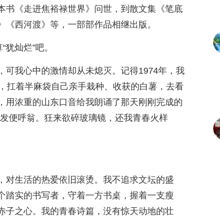
本书《走进焦裕禄世界》问世，到散文集《笔底
》《西河渡》等，一部部作品相继出版。
“犹灿烂”吧。
可我心中的激情却从未熄灭。记得1974年，我
亲，扛着半麻袋自己亲手栽种、收获的白薯，去看
，用浓重的山东口音给我朗诵了那天刚刚完成的
白发便呼翁。狂来欲碎玻璃镜，还我青春火样
，对生活的热爱依旧滚烫。我不追求文坛的盛
个踏实的书写者，守着一方书桌，握着一支瘦
赤子之心。我的青春诗篇，没有惊天动地的壮