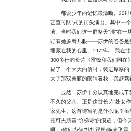
都说少年的记忆最清晰。20
艺宣传队”式的街头演出。其中一
演。当时我们这一群整天“混”在
盯着她多看几眼——苏伊的爸爸是
埋藏在我的心里。1972年，我在
300多行的长诗《雷锋和我们同
糊了一个大大的信封，装进厚厚的
大了那双美丽的眼睛看我，我赶紧
显然，苏伊十分认真地完成了
不久的父亲。正是这首长诗“处女
家先生。这首诗写的是什么呢？虽
雅可夫斯基“阶梯诗”的痕迹，但今
呵，/你们为何/扑打双翅/唤来飞雪