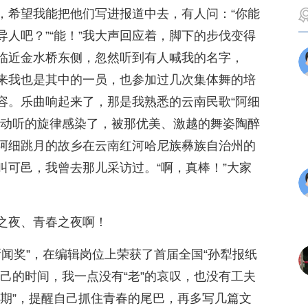
，希望我能把他们写进报道中去，有人问：“你能
人吧？”“能！”我大声回应着，脚下的步伐变得
临近金水桥东侧，忽然听到有人喊我的名字，
来我也是其中的一员，也参加过几次集体舞的培
容。乐曲响起来了，那是我熟悉的云南民歌“阿细
、动听的旋律感染了，被那优美、激越的舞姿陶醉
阿细跳月的故乡在云南红河哈尼族彝族自治州的
叫可邑，我曾去那儿采访过。“啊，真棒！”大家
之夜、青春之夜啊！
新闻奖”，在编辑岗位上荣获了首届全国“孙犁报纸
己的时间，我一点没有“老”的哀叹，也没有工夫
晚期”，提醒自己抓住青春的尾巴，再多写几篇文