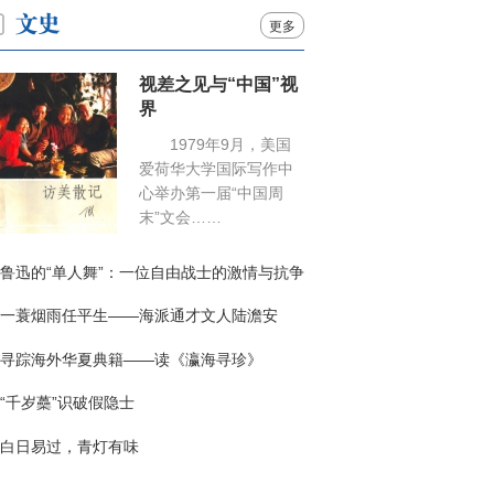
更多
视差之见与“中国”视
界
1979年9月，美国
爱荷华大学国际写作中
心举办第一届“中国周
末”文会……
鲁迅的“单人舞”：一位自由战士的激情与抗争
一蓑烟雨任平生——海派通才文人陆澹安
寻踪海外华夏典籍——读《瀛海寻珍》
“千岁蘽”识破假隐士
白日易过，青灯有味