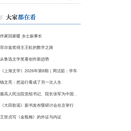
作家回家暖 乡土叙事长
菲尔兹奖得主王虹的数学之路
从鲁迅文学奖看创作新趋势
《上海文学》2026年第8期｜周洁茹：学车
钱文亮：把远行看成了另一次人生
最高人民法院党组书记、院长张军为中国作协干部大讲堂授课
《大田歌谣》新书发布暨研讨会在京举行
王世贞写《金瓶梅》的外证与内证