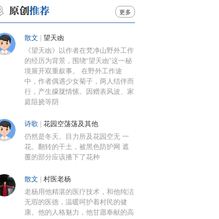
更多
散文
|
望天凼
《望天凼》以作者在梵净山野外工作
的经历为背景，围绕“望天凼”这一秘
境展开双重叙事。 在野外工作途
中，作者偶遇少女菊子，两人结伴而
行，产生朦胧情愫。因赠表风波、家
庭阻挠等阴
诗歌
|
花园空荡荡及其他
仍然是冬天。目力所及花园空无 一
花。翻转的干土，被黑色防护网 遮
覆的部分应该播下了花种
散文
|
村医老杨
老杨用他精湛的医疗技术，和他纯洁
无瑕的医德，温暖呵护着村民的健
康。他的人格魅力，他甘愿奉献的高