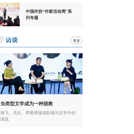
中国作协“作家活动周”系
列专题
更多
当类型文学成为一种拯救
海飞、毛尖、李晓博漫谈影视与文学中的
谍战