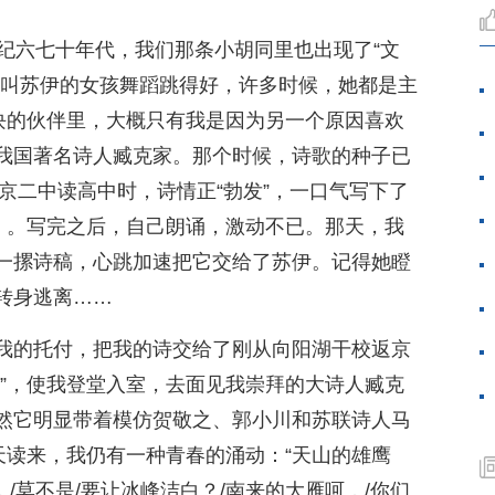
世纪六七十年代，我们那条小胡同里也出现了“文
个叫苏伊的女孩舞蹈跳得好，许多时候，她都是主
一块的伙伴里，大概只有我是因为另一个原因喜欢
我国著名诗人臧克家。那个时候，诗歌的种子已
北京二中读高中时，诗情正“勃发”，一口气写下了
在》。写完之后，自己朗诵，激动不已。那天，我
一摞诗稿，心跳加速把它交给了苏伊。记得她瞪
转身逃离……
我的托付，把我的诗交给了刚从向阳湖干校返京
作”，使我登堂入室，去面见我崇拜的大诗人臧克
然它明显带着模仿贺敬之、郭小川和苏联诗人马
天读来，我仍有一种青春的涌动：“天山的雄鹰
，/莫不是/要让冰峰洁白？/南来的大雁呵，/你们