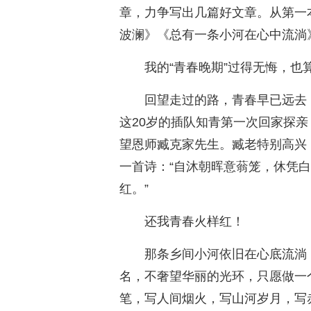
章，力争写出几篇好文章。从第一
波澜》《总有一条小河在心中流淌
我的“青春晚期”过得无悔，也算
回望走过的路，青春早已远去，
这20岁的插队知青第一次回家探
望恩师臧克家先生。臧老特别高兴
一首诗：“自沐朝晖意蓊笼，休凭
红。”
还我青春火样红！
那条乡间小河依旧在心底流淌
名，不奢望华丽的光环，只愿做一
笔，写人间烟火，写山河岁月，写