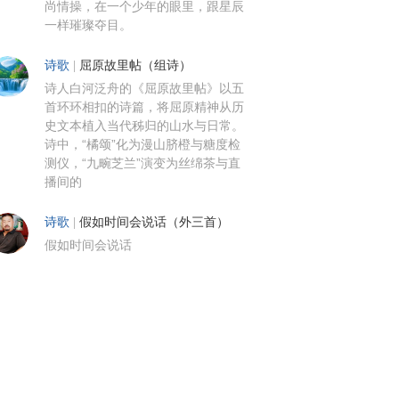
尚情操，在一个少年的眼里，跟星辰
一样璀璨夺目。
诗歌
|
屈原故里帖（组诗）
诗人白河泛舟的《屈原故里帖》以五
首环环相扣的诗篇，将屈原精神从历
史文本植入当代秭归的山水与日常。
诗中，“橘颂”化为漫山脐橙与糖度检
测仪，“九畹芝兰”演变为丝绵茶与直
播间的
诗歌
|
假如时间会说话（外三首）
假如时间会说话