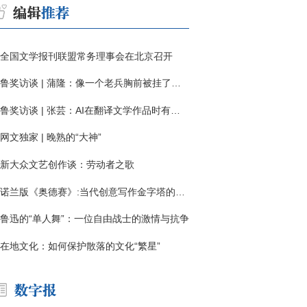
全国文学报刊联盟常务理事会在北京召开
鲁奖访谈 | 蒲隆：像一个老兵胸前被挂了一枚“红色英勇勋章”
鲁奖访谈 | 张芸：AI在翻译文学作品时有明显局限
网文独家 | 晚熟的“大神”
新大众文艺创作谈：劳动者之歌
诺兰版《奥德赛》:当代创意写作金字塔的宏伟与平庸
鲁迅的“单人舞”：一位自由战士的激情与抗争
在地文化：如何保护散落的文化“繁星”