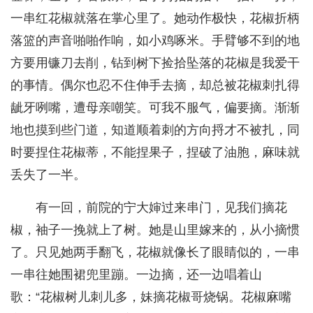
一串红花椒就落在掌心里了。她动作极快，花椒折柄
落篮的声音啪啪作响，如小鸡啄米。手臂够不到的地
方要用镰刀去削，钻到树下捡拾坠落的花椒是我爱干
的事情。偶尔也忍不住伸手去摘，却总被花椒刺扎得
龇牙咧嘴，遭母亲嘲笑。可我不服气，偏要摘。渐渐
地也摸到些门道，知道顺着刺的方向捋才不被扎，同
时要捏住花椒蒂，不能捏果子，捏破了油胞，麻味就
丢失了一半。
有一回，前院的宁大婶过来串门，见我们摘花
椒，袖子一挽就上了树。她是山里嫁来的，从小摘惯
了。只见她两手翻飞，花椒就像长了眼睛似的，一串
一串往她围裙兜里蹦。一边摘，还一边唱着山
歌：“花椒树儿刺儿多，妹摘花椒哥烧锅。花椒麻嘴