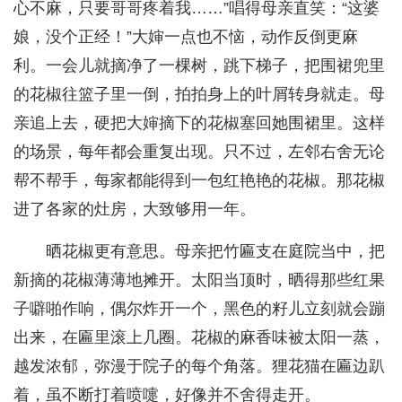
心不麻，只要哥哥疼着我……”唱得母亲直笑：“这婆
娘，没个正经！”大婶一点也不恼，动作反倒更麻
利。一会儿就摘净了一棵树，跳下梯子，把围裙兜里
的花椒往篮子里一倒，拍拍身上的叶屑转身就走。母
亲追上去，硬把大婶摘下的花椒塞回她围裙里。这样
的场景，每年都会重复出现。只不过，左邻右舍无论
帮不帮手，每家都能得到一包红艳艳的花椒。那花椒
进了各家的灶房，大致够用一年。
晒花椒更有意思。母亲把竹匾支在庭院当中，把
新摘的花椒薄薄地摊开。太阳当顶时，晒得那些红果
子噼啪作响，偶尔炸开一个，黑色的籽儿立刻就会蹦
出来，在匾里滚上几圈。花椒的麻香味被太阳一蒸，
越发浓郁，弥漫于院子的每个角落。狸花猫在匾边趴
着，虽不断打着喷嚏，好像并不舍得走开。