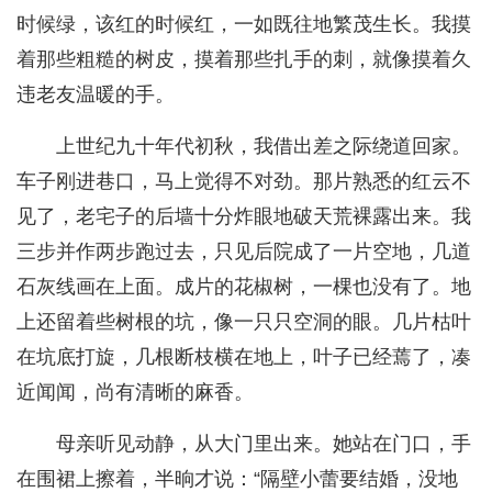
时候绿，该红的时候红，一如既往地繁茂生长。我摸
着那些粗糙的树皮，摸着那些扎手的刺，就像摸着久
违老友温暖的手。
上世纪九十年代初秋，我借出差之际绕道回家。
车子刚进巷口，马上觉得不对劲。那片熟悉的红云不
见了，老宅子的后墙十分炸眼地破天荒裸露出来。我
三步并作两步跑过去，只见后院成了一片空地，几道
石灰线画在上面。成片的花椒树，一棵也没有了。地
上还留着些树根的坑，像一只只空洞的眼。几片枯叶
在坑底打旋，几根断枝横在地上，叶子已经蔫了，凑
近闻闻，尚有清晰的麻香。
母亲听见动静，从大门里出来。她站在门口，手
在围裙上擦着，半晌才说：“隔壁小蕾要结婚，没地