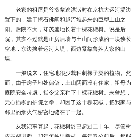
老家的祖屋是爷爷辈逃洪涝时在京杭大运河堤边
置下的，建于挖石佛阐和越河堆起来的巨型土山之
阳。后院不大，却茂盛地长着十棵花椒树。说是后
院，其实不过就是正房后墙与土山间形成的一块狭长
空地，东边挨着运河大堤，西边紧靠鲁姓人家的山
墙。
一般说来，住宅地很少栽种刺棵子类的植物。然
而，由于房子地处偏僻，土山阴面没有住家，祖母为
庭院安全考虑，指令父亲种下十棵花椒树。未曾想，
无心插柳的护院之举，却因了这十棵花椒，把我家与
邻里的烟火气密密地缝在了一起。
从我记事算起，花椒树龄已超过二十年。尽管树
皮皴裂斑驳，却年年抽出新枝。每年春分前后，那些