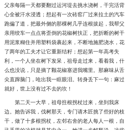
父亲每隔一天都要翻过运河堤去挑水浇树，干完活背
心全被汗水浸透；想起有一次砖窑厂过来拉土的汽车
跑偏了道，把最外侧的那棵树几乎连根拔起，我帮父
亲用绞车一点点将歪倒的花椒树扶正，把折断的树干
用泥浆糊住并用塑料袋裹起来，不断地施肥浇水，花
了两年的工夫才让它重新结籽；想起第一年高考失
利，一个人坐在树下发呆，祖母走过来，看着我，什
么也没说，只是摘了颗花椒塞进我嘴里。那麻味从舌
尖直蹿脑门，呛出我一眶眼泪。转身丢下一句：麻过
就好，世上没有过不去的坎！
第二天一大早，祖母拄根拐杖过来，坐到我床
边。她告诉我，伐树那天，专门请木匠挑了些好的枝
干，做了十多根拐杖，左邻右舍的老人每人一根，自