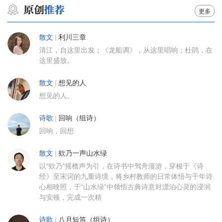
更多
散文
|
利川三章
清江，自这里出发；《龙船调》，从这里唱响；杜鹃，在
这里盛放。
散文
|
想见的人
想见的人。
诗歌
|
回响（组诗）
回响，回想
散文
|
欸乃一声山水绿
以“欸乃”摇橹声为引，在诗书中驾舟漫游，穿梭于《诗
经》至宋词的九重诗境，将乡村教师的日常体悟与千年诗
心相映照，于“山水绿”中领悟古典诗意对漂泊心灵的浸润
与安顿，完成一次精
诗歌
|
八月短笛（组诗）