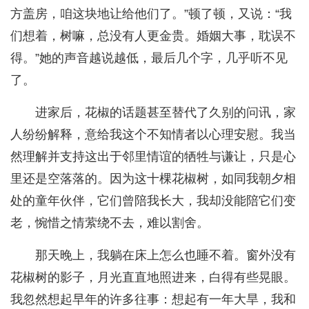
方盖房，咱这块地让给他们了。”顿了顿，又说：“我
们想着，树嘛，总没有人更金贵。婚姻大事，耽误不
得。”她的声音越说越低，最后几个字，几乎听不见
了。
进家后，花椒的话题甚至替代了久别的问讯，家
人纷纷解释，意给我这个不知情者以心理安慰。我当
然理解并支持这出于邻里情谊的牺牲与谦让，只是心
里还是空落落的。因为这十棵花椒树，如同我朝夕相
处的童年伙伴，它们曾陪我长大，我却没能陪它们变
老，惋惜之情萦绕不去，难以割舍。
那天晚上，我躺在床上怎么也睡不着。窗外没有
花椒树的影子，月光直直地照进来，白得有些晃眼。
我忽然想起早年的许多往事：想起有一年大旱，我和