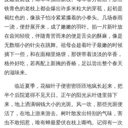
铁青色的老枝上都会爆出许多米粒大的芽苞，起初是
褐红色的，像孩子怕冷紧紧攥着的小拳头。几场春雨
一浇，便舒展开来，成了嫩嫩的羽叶。掐一片新叶放
在齿间轻咬，伴随青苦而来的便是舌尖的酥麻，像是
无数细小的针尖在跳舞。祖母会趁着叶子最嫩的时候
摘下一些，和在面糊里烙饼，那饼带着淡淡的辛香，
格外好吃，若再配上新腌的香椿，足以尝出整个春天
的滋味来。
临近夏季，花椒叶子便密密匝匝地疯长起来，把
半个后院遮得不见天日。正午的阳光从叶缝里筛下
来，地上洒满铜钱大小的光斑。风一吹，那些光斑便
活了，在地上游来游去。树叶散发出特别的气味，害
虫不敢招惹，唯有蝉最爱伏在枝上嘶鸣。记得有一次