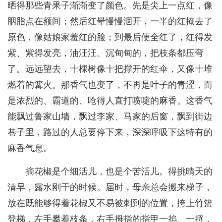
晒得那些青果子渐渐变了颜色。先是尖上一点红，像
胭脂点在额间；然后红晕慢慢洇开，一半的红掩去了
原色，像姑娘家羞红的脸；到最后便全红了，红得发
紫、紫得发亮，油汪汪、沉甸甸的，把枝条都压弯
了。远远望去，十棵树像十把撑开的红伞，又像十堆
燃着的篝火。那香气也变了，不再是叶子的青涩，而
是浓烈的、霸道的、呛得人直打喷嚏的麻香。这香气
能飘过鲁家山墙，飘过李家、马家的后窗，飘到街边
巷子里，路过的人总要停下来，深深呼吸下这特有的
麻香气息。
摘花椒是个细活儿，也是个苦活儿。得挑晴天的
清早，露水刚干的时候。届时，母亲总会搬来梯子，
放在既能够得着花椒又不易被刺到的位置，挎上竹篮
登梯，左手攀着枝条，右手拇指的指甲一掐、一捋，