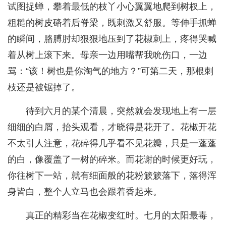
试图捉蝉，攀着最低的枝丫小心翼翼地爬到树杈上，
粗糙的树皮硌着后脊梁，既刺激又舒服。等伸手抓蝉
的瞬间，胳膊肘却狠狠地压到了花椒刺上，疼得哭喊
着从树上滚下来。母亲一边用嘴帮我吮伤口，一边
骂：“该！树也是你淘气的地方？”可第二天，那根刺
枝还是被锯掉了。
待到六月的某个清晨，突然就会发现地上有一层
细细的白屑，抬头观看，才晓得是花开了。花椒开花
不太引人注意，花碎得几乎看不见花瓣，只是一蓬蓬
的白，像覆盖了一树的碎米。而花谢的时候更好玩，
你往树下一站，就有细面般的花粉簌簌落下，落得浑
身皆白，整个人立马也会跟着香起来。
真正的精彩当在花椒变红时。七月的太阳最毒，