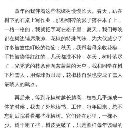
童年的我伴着这些花椒树慢慢长大。春天，趴在
树下的石桌上写作业，那些细碎的影子落在本子上，
一格一格的，我就把字写在格子里；夏天，我们每晚
都在树边铺席乘凉，花椒的特殊气味，为大伙减少了
许多被蚊虫叮咬的烦恼；秋天，我帮着母亲收花椒，
手指被染得红红的，几天都洗不掉；冬天，树叶落尽
了，光秃秃的枝条伸向灰蒙蒙的天空，我和同学在树
下堆雪人，用煤球做眼睛，花椒枝自然也变成了雪人
最唬人的武器。
再后来，等到花椒树越长越高，枝杈几乎连成一
体的时候，我去了外地读书、工作。每年回来，总不
忘到后院看看那些花椒树。它们还在那里，一棵不
少。树干粗了些，树皮更皴了，只是照样每年该绿的