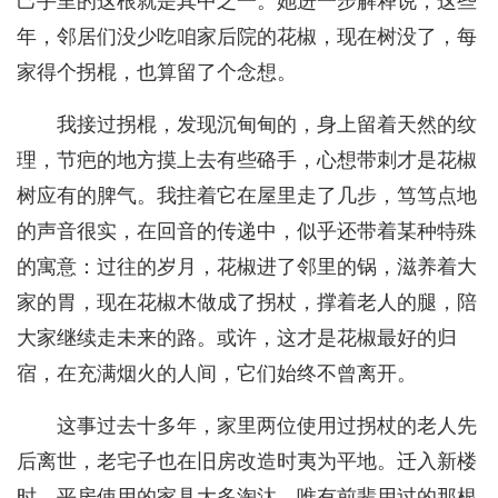
己手里的这根就是其中之一。她进一步解释说，这些
年，邻居们没少吃咱家后院的花椒，现在树没了，每
家得个拐棍，也算留了个念想。
我接过拐棍，发现沉甸甸的，身上留着天然的纹
理，节疤的地方摸上去有些硌手，心想带刺才是花椒
树应有的脾气。我拄着它在屋里走了几步，笃笃点地
的声音很实，在回音的传递中，似乎还带着某种特殊
的寓意：过往的岁月，花椒进了邻里的锅，滋养着大
家的胃，现在花椒木做成了拐杖，撑着老人的腿，陪
大家继续走未来的路。或许，这才是花椒最好的归
宿，在充满烟火的人间，它们始终不曾离开。
这事过去十多年，家里两位使用过拐杖的老人先
后离世，老宅子也在旧房改造时夷为平地。迁入新楼
时，平房使用的家具大多淘汰，唯有前辈用过的那根