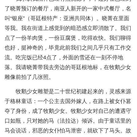
了晓菁预订的餐厅，南亚人新开的一家中式餐厅，名
叫“银座”（哥廷根特产：亚洲共同体）。晓菁在里面
等我。我在街道上感觉到的暗恐感立即消散了。我们
点了一份羊肉煲，一份豆腐煲，吃得欢快。我们聊得
也好，挺神奇的，毕竟此前我们之间几乎只有工作交
流。吃完饭已经4点了，外面的雪还在一刻不停地
落。我请晓菁带我去旁边的哥廷根地标，在牧鹅少女
雕像前拍了几张照。
牧鹅少女雕塑是二十世纪初建起来的，灵感来源
于格林童话：一个公主去国外嫁人，在路上被女仆篡
夺了身份，成了牧鹅少女。牧鹅少女对自己的遭遇守
口如瓶，只对她的马（法拉达）倾诉。由于童话里的
马会说话，邪恶的女仆怕马泄密，就砍下了马头。故