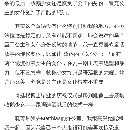
事的最后，牧鹅少女还是恢复了公主的身份，冒充公
主的女仆受到了严酷的惩罚。
其实这个童话没有什么特别打动我的地方。心疼
法拉达是肯定的，又有谁能不喜欢一匹会说话的马？
至于公主和女仆身份反转的情节，我一直更喜欢童话
故事的现代变体，比如让·热内的《女仆》：里面有
两个轮流扮演女主的女仆，在剧中剧里表演绝望和暴
力。但不管怎样，牧鹅少女终归是哥廷根的荣耀。她
是那么美，究竟是公主还是女仆根本不重要。
哥廷根博士毕业的庆祝仪式是爬到雕像上去亲吻
牧鹅少女——跟喝醉酒以后的仪式一样。
晓菁带我去Matthias的办公室。我很高兴她能和
我一起，因为我自己一个人走很可能会再次惊恐发