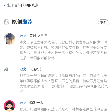
北宋使节眼中的燕京
更多
散文
|
昔时少年行
本文以乡土童年为底色，记叙山村少女贫寒压抑的少年时
光。曾被邻里轻视、校园同伴孤立排挤，唯有埋头苦读支
撑自己，最终成为全村唯一考上初中的人。邻里态度反转
之后，昔日敌对的伙伴
散文
|
《苦行》
那刀削一般平顶的峰巅，那浑圆巍峨的山峦，何尝不是千
年狂飙雕琢的杰作；那亘古不息的风啸，何尝不是苍穹与
大地永恒的絮语…… 漠漠荒野，漫漾出胡马啸风的苍茫气
韵
散文
|
蠡湖一隅
瞧见开得很繁丽的花丛，总是有一种想要走到繁花中去游