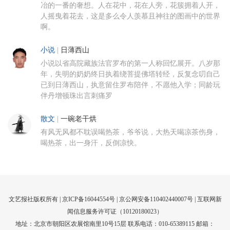
冶的一番的奢想。人在花中，花在人旁，花簇拥着人开，
人摇曳着花去，这是多么令人羡慕且神往的图画中的世界
啊。
小说
|
日薄西山
小说以省高院藏族法官罗布的第一人称回忆展开。八岁那
年，失明的奶奶终日执着绕菩提佛塔转经，反复念叨自己
已到日薄西山，执意留住罗布陪伴，不愿他入学；同龄玩
伴丹增顿珠出言刺痛罗
散文
|
一碗老干烘
有风无风都不耽误喝热茶，爷爷说，大热天喝凉茶伤身，
喝热茶，出一身汗，反倒凉快。
文艺报社版权所有 |
京ICP备16044554号
| 京公网安备110402440007号 |
互联网新
闻信息服务许可证（10120180023）
地址：北京市朝阳区农展馆南里10号15层 联系电话：010-65389115 邮箱：