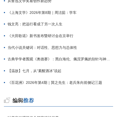
从鲁迅文学奖看创作新趋势
《上海文学》2026年第8期｜周洁茹：学车
钱文亮：把远行看成了另一次人生
《大田歌谣》新书发布暨研讨会在京举行
当代小说关键词：对话性、思想力与总体性
古典学学者围观《奥德赛》：黑白海伦、佩涅罗佩的别针与神秘入侵者
【温故】七月，从“素醒酒冰”说起
《百花洲》2026年第4期｜巽之先生：老兵朱向前侧记三题