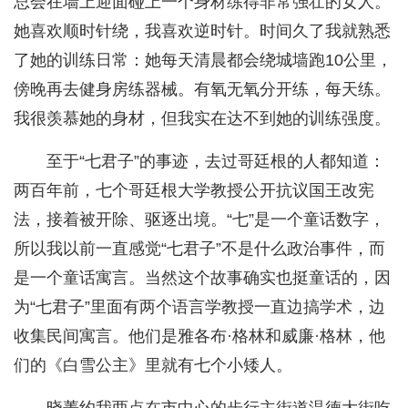
总会在墙上迎面碰上一个身材练得非常强壮的女人。
她喜欢顺时针绕，我喜欢逆时针。时间久了我就熟悉
了她的训练日常：她每天清晨都会绕城墙跑10公里，
傍晚再去健身房练器械。有氧无氧分开练，每天练。
我很羡慕她的身材，但我实在达不到她的训练强度。
至于“七君子”的事迹，去过哥廷根的人都知道：
两百年前，七个哥廷根大学教授公开抗议国王改宪
法，接着被开除、驱逐出境。“七”是一个童话数字，
所以我以前一直感觉“七君子”不是什么政治事件，而
是一个童话寓言。当然这个故事确实也挺童话的，因
为“七君子”里面有两个语言学教授一直边搞学术，边
收集民间寓言。他们是雅各布·格林和威廉·格林，他
们的《白雪公主》里就有七个小矮人。