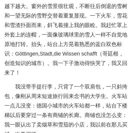
越下越大。窗外的雪景很壮观，不断往后倒退的雪树
和一望无际的雪野交替着重复显现。一下火车，雪花
和雪渣扑面而来，斜飞着撞上我的眼睑。我赶忙罩上
外套上的连帽，一面像玻璃球里的雪人一样不自觉地
原地打转。抬头，站台上方晃着熟悉的蓝白双色标
识：Göttingen,Stadt,die Wissen schafft（哥廷根，
创造知识的城市）。我一下子激动得快哭了，我又回
来了！
我没带手提行李，只背了一个双肩包，一只斜挎
包，像刚从周末短途旅行回来念书的大学生。火车站
一点儿没变：德国小城市的火车站都一样，站台下楼
梯以后要穿过一条有商铺的长廊。商铺也没怎么变：
我一眼认出了卖烟草和雪茄的小店，我以前在那儿买