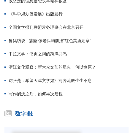
以坚定的理想信念筑牢精神根基
《科学规划促发展》出版发行
全国文学报刊联盟常务理事会在北京召开
鲁奖访谈 | 蒲隆:像老兵胸前挂"红色英勇勋章"
中拉文学：书页之间的跨洋共鸣
浙江文化观察：新大众文艺的星火，何以燎原？
访张楚：希望天津文学如江河奔流般生生不息
写作搁浅之后，如何再次启程