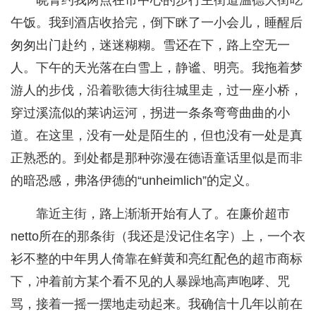
晓菁约我两点在市中心的步行主街道温德大街吃
午饭。我到酒店收拾完，倒下眯了一小会儿，睡醒后
匆匆出门赴约，迷迷糊糊。雪还在下，路上空无一
人。下午的天光落在白雪上，静谧、明亮。我拖着梦
游人的步伐，沿着歌德大街往城里走，过一座小桥，
穿过溪流似的莱讷运河，拐进一条条弯弯曲曲的小
道。在这里，没有一处是陌生的，但也没有一处是真
正熟悉的。到处都是那种弥漫在德语童话里似是而非
的暗恐感，弗洛伊德的“unheimlich”的定义。
靠近主街，路上渐渐开始有人了。在廉价超市
netto所在的那条街（我还是没记住名字）上，一个衣
衫不整的中年男人倚靠在鲜黄和亮红配色的超市商标
下，冲着前方某个看不见的人暴躁地高声咆哮、咒
骂，接着一摇一摆地走动起来。我确信十几年以前在