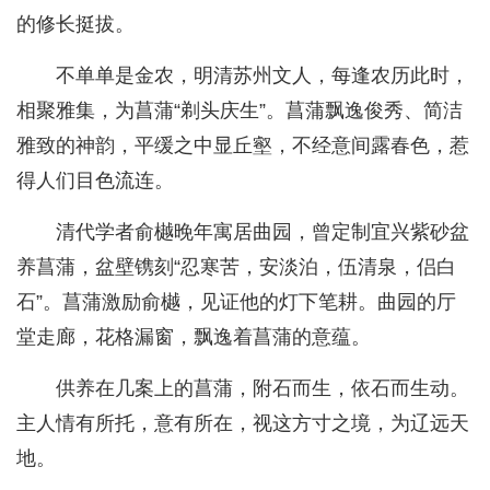
的修长挺拔。
不单单是金农，明清苏州文人，每逢农历此时，
相聚雅集，为菖蒲“剃头庆生”。菖蒲飘逸俊秀、简洁
雅致的神韵，平缓之中显丘壑，不经意间露春色，惹
得人们目色流连。
清代学者俞樾晚年寓居曲园，曾定制宜兴紫砂盆
养菖蒲，盆壁镌刻“忍寒苦，安淡泊，伍清泉，侣白
石”。菖蒲激励俞樾，见证他的灯下笔耕。曲园的厅
堂走廊，花格漏窗，飘逸着菖蒲的意蕴。
供养在几案上的菖蒲，附石而生，依石而生动。
主人情有所托，意有所在，视这方寸之境，为辽远天
地。