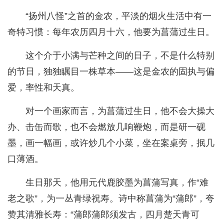
“扬州八怪”之首的金农，平淡的烟火生活中有一
奇特习惯：每年农历四月十六，他要为菖蒲过生日。
这个介于小满与芒种之间的日子，不是什么特别
的节日，独独瞩目一株草本——这是金农的固执与偏
爱，率性和天真。
对一个画家而言，为菖蒲过生日，他不会大操大
办、击缶而歌，也不会燃放几响鞭炮，而是研一砚
墨，画一幅画，或许炒几个小菜，坐在案桌旁，抿几
口薄酒。
生日那天，他用元代鹿胶墨为菖蒲写真，作“难
老之歌”，为一丛青绿祝寿。诗中称菖蒲为“蒲郎”，夸
赞其清雅长寿：“蒲郎蒲郎须发古，四月楚天青可