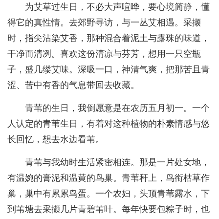
为艾草过生日，不必大声喧哗，要心境简静，懂
得它的真性情。去郊野寻访，与一丛艾相遇。采撷
时，指尖沾染艾香，那种混合着泥土与露珠的味道，
干净而清冽。喜欢这份清凉与芬芳，想用一只空瓶
子，盛几缕艾味。深吸一口，神清气爽，把那苦且青
涩、苦中有香的气息带回去收藏。
青苇的生日，我倒愿意是在农历五月初一。一个
人认定的青苇生日，有着对这种植物的朴素情感与悠
长回忆，想去水边看苇。
青苇与我幼时生活紧密相连。那是一片处女地，
有温婉的膏泥和温黄的鸟巢。青苇秆上，鸟衔枯草作
巢，巢中有累累鸟蛋。一个农妇，头顶青苇露水，下
到苇塘去采撷几片青碧苇叶。每年快要包粽子时，也