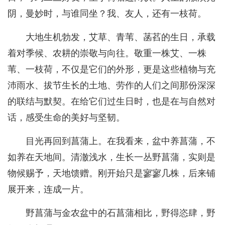
阴，曼妙时，与谁同坐？我、友人，还有一枝荷。
大地生机勃发，艾草、青苇、菡萏的生日，承载
着对季候、农耕的崇敬与向往。敬重一株艾、一株
苇、一枝荷，不仅是它们的外形，更是这些植物与充
沛雨水、拔节生长的土地、劳作的人们之间那份深深
的联结与默契。在给它们过生日时，也是在与自然对
话，感受生命的美好与坚韧。
目光再回到菖蒲上。在我看来，盆中养菖蒲，不
如养在天地间。清澈浅水，生长一丛野菖蒲，实则是
物候赐予，天地馈赠。刚开始只是寥寥几株，后来铺
展开来，连成一片。
野菖蒲与金农盆中的石菖蒲相比，野得恣肆，野