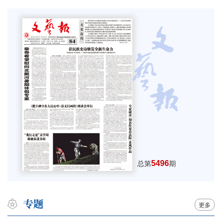
5496
总第
期
更多