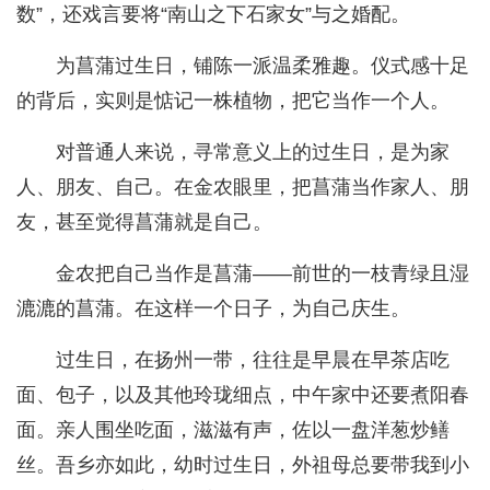
数”，还戏言要将“南山之下石家女”与之婚配。
为菖蒲过生日，铺陈一派温柔雅趣。仪式感十足
的背后，实则是惦记一株植物，把它当作一个人。
对普通人来说，寻常意义上的过生日，是为家
人、朋友、自己。在金农眼里，把菖蒲当作家人、朋
友，甚至觉得菖蒲就是自己。
金农把自己当作是菖蒲——前世的一枝青绿且湿
漉漉的菖蒲。在这样一个日子，为自己庆生。
过生日，在扬州一带，往往是早晨在早茶店吃
面、包子，以及其他玲珑细点，中午家中还要煮阳春
面。亲人围坐吃面，滋滋有声，佐以一盘洋葱炒鳝
丝。吾乡亦如此，幼时过生日，外祖母总要带我到小