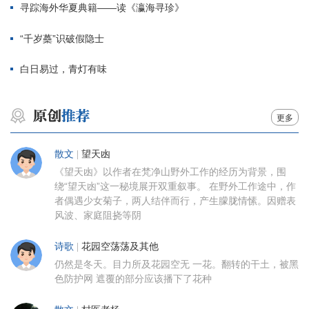
寻踪海外华夏典籍——读《瀛海寻珍》
“千岁蘽”识破假隐士
白日易过，青灯有味
更多
散文
|
望天凼
《望天凼》以作者在梵净山野外工作的经历为背景，围
绕“望天凼”这一秘境展开双重叙事。 在野外工作途中，作
者偶遇少女菊子，两人结伴而行，产生朦胧情愫。因赠表
风波、家庭阻挠等阴
诗歌
|
花园空荡荡及其他
仍然是冬天。目力所及花园空无 一花。翻转的干土，被黑
色防护网 遮覆的部分应该播下了花种