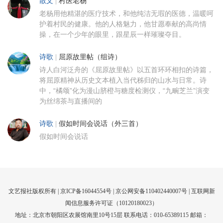
散文
|
村医老杨
老杨用他精湛的医疗技术，和他纯洁无瑕的医德，温暖呵
护着村民的健康。他的人格魅力，他甘愿奉献的高尚情
操，在一个少年的眼里，跟星辰一样璀璨夺目。
诗歌
|
屈原故里帖（组诗）
诗人白河泛舟的《屈原故里帖》以五首环环相扣的诗篇，
将屈原精神从历史文本植入当代秭归的山水与日常。诗
中，“橘颂”化为漫山脐橙与糖度检测仪，“九畹芝兰”演变
为丝绵茶与直播间的
诗歌
|
假如时间会说话（外三首）
假如时间会说话
文艺报社版权所有 |
京ICP备16044554号
| 京公网安备110402440007号 |
互联网新
闻信息服务许可证（10120180023）
地址：北京市朝阳区农展馆南里10号15层 联系电话：010-65389115 邮箱：