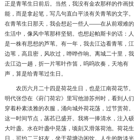
正是青苇生日前后。当然，我没有金农那样的作画技
能，而是拿起笔，写几句直白平淡有关青苇的文字。
在青苇生日那天，我会想起一些人——在从前艰难的
生活中，像风中苇那样坚韧。也想起帕斯卡的话：人
是一株有思想的芦苇。有一年，我去江边看青苇，江
边苇，高且密，风吹过，哗哗作响。离城二十里，我
去江边一趟，折一片苇叶作笛，呜呜吹奏，天地有
声，算是给青苇过生日。
农历六月二十四是荷花生日，也是江南荷花节。
明代张岱在《葑门荷宕》里写他游苏州时，看到人们
穿着朴素淡雅的衣服，涌向城外荷花荡，过节赏荷。
这一时间节点，菡萏已盛开。我将一捧清水，注入硕
大叶盏。水在叶盏中晃荡，顷刻又滑落荷池。荷花生
日，可约二三好友，坐于荷塘边闲饮。人生的散淡光