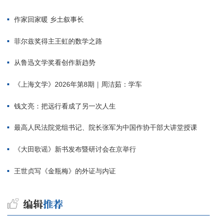
作家回家暖 乡土叙事长
菲尔兹奖得主王虹的数学之路
从鲁迅文学奖看创作新趋势
《上海文学》2026年第8期｜周洁茹：学车
钱文亮：把远行看成了另一次人生
最高人民法院党组书记、院长张军为中国作协干部大讲堂授课
《大田歌谣》新书发布暨研讨会在京举行
王世贞写《金瓶梅》的外证与内证