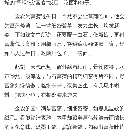
城的“翠绿”或“富春”饭店，吃面和包子。
金农为菖蒲过生日，当然不会让菖蒲吃面，他会
为菖蒲修剪，让一盆细密碧草，发力生长，焕发新
姿。正如跋文中所说，还要配一白石，做新娘，更衬
菖蒲气质高雅；用梅雨水，将纠缠根须浇灌一遍，犹
如凡人过生日，吃两只包子、一碗面。
此刻，天气已热，窗外飘着细雨，景物依稀，水
声哗然。溪流边，与石菖蒲的精巧细密有所不同，野
菖蒲如绿箭镞，临水亭亭，聚集丛生，有几尾小蝌
蚪，抑或小鱼，在根处游来游去。
金农的画中满是菖蒲，细细密密，如婴儿温软的
绒毛。看似简洁素雅，内里却藏着菖蒲般清苦而绵长
的文化意味。淡墨干笔，寥寥数笔，勾勒出菖蒲叶片