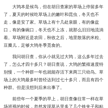
大鸨本是候鸟，但在胡日查家的草场上停留多年
了，夏天的时候吃草场上的嫩叶和昆虫，冬天也不
走，像是安了家。草场上有十几处泉眼，有的像盆
口，有的像碗口，冬天也不上冻，就那么汩汩地流淌
着。草场附近是农田，秋收之后，地里散落的米粒、
豆瓣儿，足够大鸨冬季觅食的。
我问胡日查，你从小就见过大鸨，这么多年过去
了，怎么才四十多只？胡日查说，大鸨的繁殖速度特
别慢，一个种群一年也就能存活下来两三只幼鸟。草
场上的大鸨最多时曾经达到过七十多只，而且有四个
种群。但是没想到后来出事了。
前些年一个夏季的早上，胡日查像往常一样在草
场巡视的时候，忽然发现草丛里多了几个铁夹子和粘