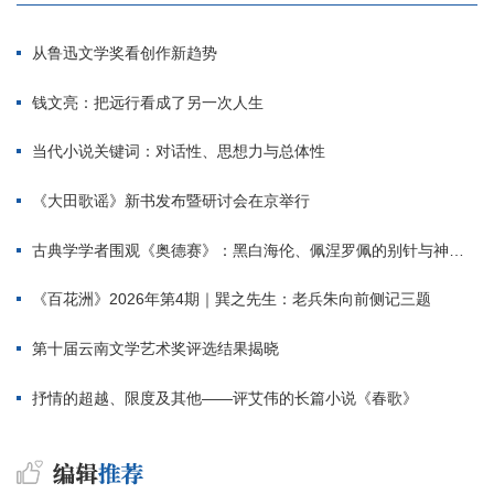
从鲁迅文学奖看创作新趋势
钱文亮：把远行看成了另一次人生
当代小说关键词：对话性、思想力与总体性
《大田歌谣》新书发布暨研讨会在京举行
古典学学者围观《奥德赛》：黑白海伦、佩涅罗佩的别针与神秘入侵者
《百花洲》2026年第4期｜巽之先生：老兵朱向前侧记三题
第十届云南文学艺术奖评选结果揭晓
抒情的超越、限度及其他——评艾伟的长篇小说《春歌》