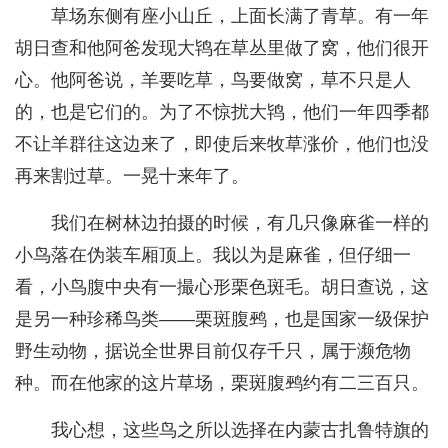
草场东侧有座小山丘，上面长满了青草。有一年
胡日查和他阿爸发现大鸨在草丛里做了窝，他们很开
心。他阿爸说，羊要吃草，鸟要做窝，草不只是人
的，也是它们的。为了不惊扰大鸨，他们一年四季都
不让羊群往这边来了，即使后来牧草涨价，他们也没
再来割过草。一晃十来年了。
我们在树林边拍摄的时候，有几只像麻雀一样的
小鸟落在伪装车厢顶上。我以为是麻雀，但仔细一
看，小鸟腹中央有一撮心形栗色斑毛。胡日查说，这
是另一种珍稀鸟类——栗斑腹鹀，也是国家一级保护
野生动物，据说全世界目前仅存千只，属于濒危物
种。而在他家的这片草场，栗斑腹鹀约有二三百只。
我心想，这些鸟之所以选择在内蒙古扎鲁特旗的