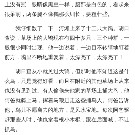
上没有冠，眼睛像黑豆一样，腹部是白色的，看起来
很呆萌，两条腿不像鹤那么细长，要粗壮些。
我仔细数了一下，河滩上来了十三只大鸨。胡日
查说，草场上的大鸨现在有四十多只，三个种群，一
般很少同时出现。他一边说着，一边目不转睛地盯着
前方，嘴里不断地重复着，太漂亮了，太漂亮了！
胡日查从小就见过大鸨，但那时他不知道这是什
么鸟，只是觉得好看，而且在附近的其他草场上从来
也没有见到过。有人偷偷来他家的草场上捕大鸟，他
阿爸就骑上马，挥着马鞭赶走这些捕鸟人。阿爸告诉
他，鸟儿不愿离去的地方，是风水宝地。每次阿爸驱
赶那些人时，他也拿着根小木棍，跟在后面喊，不让
抓鸟。