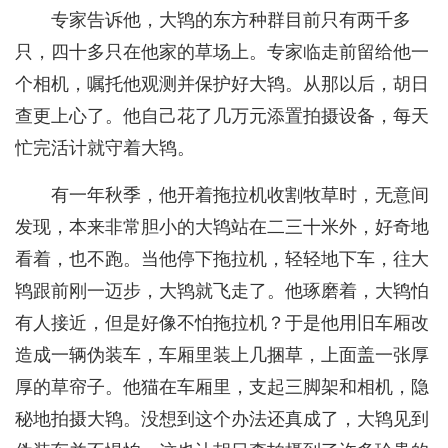
专家告诉他，大鸨的东方种群目前只有两千多
只，四十多只在他家的草场上。专家临走前留给他一
个相机，嘱托他观测并保护好大鸨。从那以后，胡日
查更上心了。他自己花了几万元添置拍摄设备，每天
忙完活计就守着大鸨。
有一年秋季，他开着拖拉机收割牧草时，无意间
发现，本来非常胆小的大鸨站在二三十米外，好奇地
看着，也不跑。当他停下拖拉机，轻轻地下车，往大
鸨跟前刚一迈步，大鸨就飞走了。他琢磨着，大鸨怕
有人接近，但是好像不怕拖拉机？于是他用旧车厢改
造成一辆伪装车，车厢里装上几捆草，上面盖一张厚
厚的草帘子。他猫在车厢里，支起三脚架和相机，隐
秘地拍摄大鸨。没想到这个办法还真成了，大鸨见到