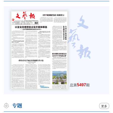
5497
总第
期
更多