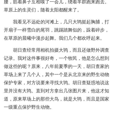
腰，筋着鼻子互相嗅了一会儿，绕着羊群跑来跑去。
草原上的生灵们，随着太阳都醒来了。
我看见不远处的河滩上，几只大鸨挺起胸脯，打
开扇子一样雪白的尾羽，跳踢踏舞似的，跺着碎步，
在草原的晨曦中漫步起舞。我们几个都欢呼起来。
胡日查经常用相机拍摄大鸨，而且还做野外调查
记录。我对这件事很好奇，一个牧民，他是怎么想到
做这些的呢？原来，八年前夏季的一天，胡日查家的
草场上来了几个人，其中一个是从北京来的野生动物
保护专家，对方说要来寻找大鸨。胡日查疑惑地说这
里并没有大鸨。直到对方拿出几张图片来，他这才知
道，原来草场上的那些大鸟，就是大鸨，而且是国家
一级重点保护野生动物。