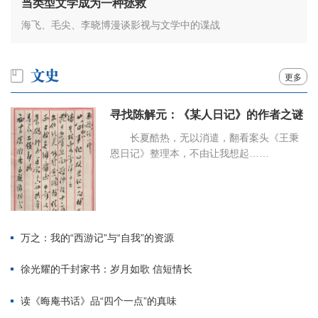
当类型文学成为一种拯救
海飞、毛尖、李晓博漫谈影视与文学中的谍战
更多
寻找陈解元：《某人日记》的作者之谜
长夏酷热，无以消遣，翻看案头《王秉
恩日记》整理本，不由让我想起……
万之：我的“西游记”与“自我”的资源
徐光耀的千封家书：岁月如歌 信短情长
读《晦庵书话》品“四个一点”的真味