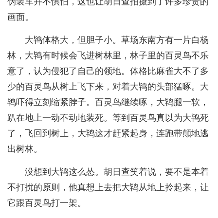
伪装车并不惧怕，这也让胡日查拍摄到了许多珍贵的
画面。
大鸨体格大，但胆子小。草场东南方有一片白杨
林，大鸨有时候会飞进树林里，林子里的百灵鸟不乐
意了，认为侵犯了自己的领地。体格比麻雀大不了多
少的百灵鸟从树上飞下来，对着大鸨的头部猛啄。大
鸨吓得立刻缩紧脖子。百灵鸟继续啄，大鸨腿一软，
趴在地上一动不动地装死。等到百灵鸟真以为大鸨死
了，飞回到树上，大鸨这才赶紧起身，连跑带颠地逃
出树林。
没想到大鸨这么怂。胡日查笑着说，要不是本着
不打扰的原则，他真想上去把大鸨从地上拎起来，让
它跟百灵鸟打一架。