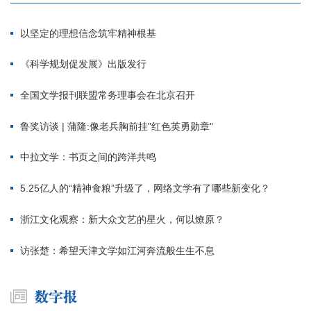
以坚定的理想信念筑牢精神根基
《科学规划促发展》出版发行
全国文学报刊联盟常务理事会在北京召开
鲁奖访谈 | 蒲隆:像老兵胸前挂"红色英勇勋章"
中拉文学：书页之间的跨洋共鸣
5.25亿人的“精神食粮”升级了，网络文学有了哪些新变化？
浙江文化观察：新大众文艺的星火，何以燎原？
访张楚：希望天津文学如江河奔流般生生不息