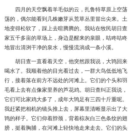
四月的天空飘着羊毛似的云，扎鲁特草原上空荡
荡的，偶尔能看到几株嫩芽从荒草丛里冒出尖来。土
地变得松软了，踩上去暄腾腾的。我站在牧民胡日查
家五千多亩的草场上，身边是醒来的泉眼，咕咚咕咚
地冒出清洌干净的泉水，慢慢流淌成一条小溪。
胡日查一直看着天空，他突然跟我说，大鸨回来
喝水了。我顺着他的目光看过去，一群大鸟低低地飞
行，接着落在前方不远处的河滩上。它们的个头和羽
毛看上去有点像家里养的芦花鸡。胡日查纠正我说，
它们可比家鸡大多了，成年大鸨足有三四十斤重呢。
我赶紧把相机的镜头推上去，屏幕里清晰显示出了大
鸨的样子。它们仰着脖颈，背着棕灰白三色条纹的翅
膀，挺着胸脯，在河滩上轻快地走来走去。它们的头