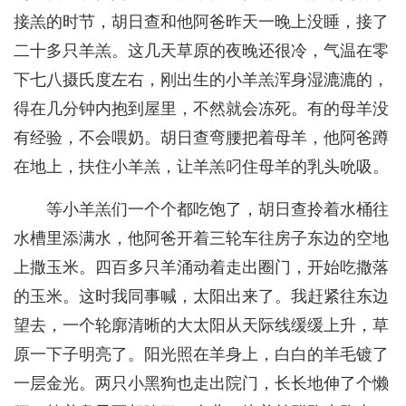
接羔的时节，胡日查和他阿爸昨天一晚上没睡，接了
二十多只羊羔。这几天草原的夜晚还很冷，气温在零
下七八摄氏度左右，刚出生的小羊羔浑身湿漉漉的，
得在几分钟内抱到屋里，不然就会冻死。有的母羊没
有经验，不会喂奶。胡日查弯腰把着母羊，他阿爸蹲
在地上，扶住小羊羔，让羊羔叼住母羊的乳头吮吸。
等小羊羔们一个个都吃饱了，胡日查拎着水桶往
水槽里添满水，他阿爸开着三轮车往房子东边的空地
上撒玉米。四百多只羊涌动着走出圈门，开始吃撒落
的玉米。这时我同事喊，太阳出来了。我赶紧往东边
望去，一个轮廓清晰的大太阳从天际线缓缓上升，草
原一下子明亮了。阳光照在羊身上，白白的羊毛镀了
一层金光。两只小黑狗也走出院门，长长地伸了个懒