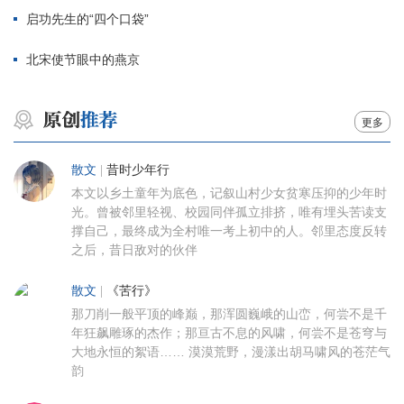
启功先生的“四个口袋”
北宋使节眼中的燕京
更多
散文
|
昔时少年行
本文以乡土童年为底色，记叙山村少女贫寒压抑的少年时
光。曾被邻里轻视、校园同伴孤立排挤，唯有埋头苦读支
撑自己，最终成为全村唯一考上初中的人。邻里态度反转
之后，昔日敌对的伙伴
散文
|
《苦行》
那刀削一般平顶的峰巅，那浑圆巍峨的山峦，何尝不是千
年狂飙雕琢的杰作；那亘古不息的风啸，何尝不是苍穹与
大地永恒的絮语…… 漠漠荒野，漫漾出胡马啸风的苍茫气
韵