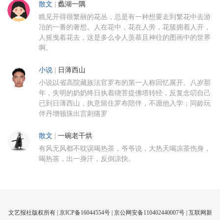
散文
|
蠡湖一隅
瞧见开得很繁丽的花丛，总是有一种想要走到繁花中去游
冶的一番的奢想。人在花中，花在人旁，花簇拥着人开，
人摇曳着花去，这是多么令人羡慕且神往的图画中的世界
啊。
小说
|
日薄西山
小说以省高院藏族法官罗布的第一人称回忆展开。八岁那
年，失明的奶奶终日执着绕菩提佛塔转经，反复念叨自己
已到日薄西山，执意留住罗布陪伴，不愿他入学；同龄玩
伴丹增顿珠出言刺痛罗
散文
|
一碗老干烘
有风无风都不耽误喝热茶，爷爷说，大热天喝凉茶伤身，
喝热茶，出一身汗，反倒凉快。
文艺报社版权所有 |
京ICP备16044554号
| 京公网安备110402440007号 |
互联网新