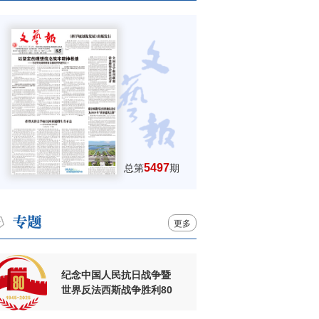
5497
总第
期
更多
纪念中国人民抗日战争暨
世界反法西斯战争胜利80
周年