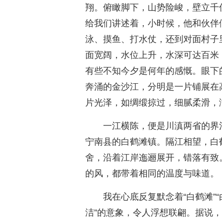
翔。俯瞰脚下，山势险峻，壁立千
给我们讲述着，小时候，他和伙伴
泳、摸鱼、打水仗，还到对面村子
面宽阔，水位上升，水深可达百米
有些不知今夕是何年的感慨。眼下
奔涌的金沙江，分明是一片铺展在
片光泽，如绸缎掠过，细腻柔滑，
一江横陈，便是川滇两省的界
宁南县的白鹤滩镇。隔江相望，白
舍，沿着江岸迤逦展开，错落有致
的风，都带着相同的温度与味道。
我在心底反复默念着“白鹤滩”“
洁”的意象，令人浮想联翩。据说，