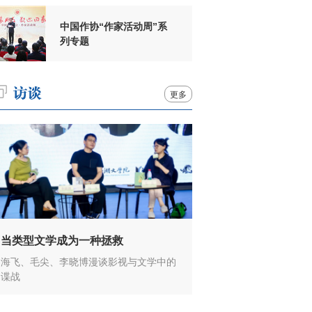
中国作协“作家活动周”系
列专题
更多
当类型文学成为一种拯救
海飞、毛尖、李晓博漫谈影视与文学中的
谍战