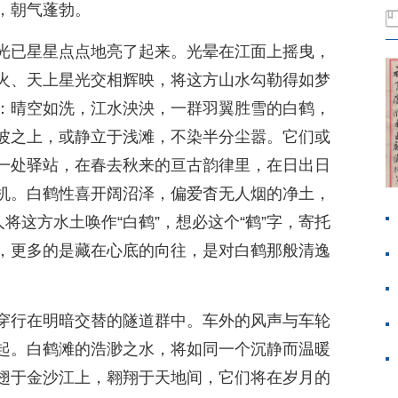
，朝气蓬勃。
光已星星点点地亮了起来。光晕在江面上摇曳，
火、天上星光交相辉映，将这方山水勾勒得如梦
：晴空如洗，江水泱泱，一群羽翼胜雪的白鹤，
波之上，或静立于浅滩，不染半分尘嚣。它们或
一处驿站，在春去秋来的亘古韵律里，在日出日
机。白鹤性喜开阔沼泽，偏爱杳无人烟的净土，
将这方水土唤作“白鹤”，想必这个“鹤”字，寄托
，更多的是藏在心底的向往，是对白鹤那般清逸
穿行在明暗交替的隧道群中。车外的风声与车轮
起。白鹤滩的浩渺之水，将如同一个沉静而温暖
翅于金沙江上，翱翔于天地间，它们将在岁月的