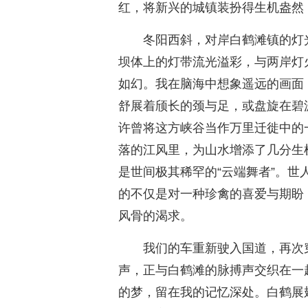
红，将新兴的城镇装扮得生机盎然
冬阳西斜，对岸白鹤滩镇的灯
坝体上的灯带流光溢彩，与两岸灯
如幻。我在脑海中想象遥远的画面
舒展着颀长的颈与足，或盘旋在碧
许曾将这方峡谷当作万里迁徙中的
落的江风里，为山水增添了几分生
是世间极其稀罕的“云端舞者”。世人
的不仅是对一种珍禽的喜爱与期盼
风骨的渴求。
我们的车重新驶入国道，再次
声，正与白鹤滩的脉搏声交织在一
的梦，留在我的记忆深处。白鹤展