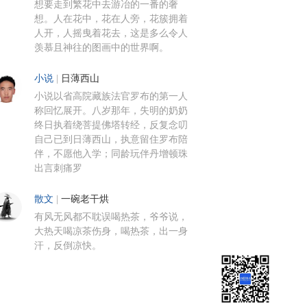
想要走到繁花中去游冶的一番的奢
想。人在花中，花在人旁，花簇拥着
人开，人摇曳着花去，这是多么令人
羡慕且神往的图画中的世界啊。
小说
|
日薄西山
小说以省高院藏族法官罗布的第一人
称回忆展开。八岁那年，失明的奶奶
终日执着绕菩提佛塔转经，反复念叨
自己已到日薄西山，执意留住罗布陪
伴，不愿他入学；同龄玩伴丹增顿珠
出言刺痛罗
散文
|
一碗老干烘
有风无风都不耽误喝热茶，爷爷说，
大热天喝凉茶伤身，喝热茶，出一身
汗，反倒凉快。