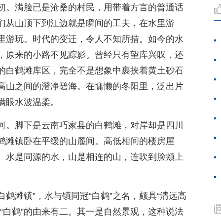
仞。满脸已是沧桑的村民，用带着方言的普通话
们从山顶下到江边就是瞬间的工夫，在水里游
里游玩。时代的变迁，令人不知所措。如今的水
，原来的小路不见踪影。曾经只有望库兴叹，还
的白鹤滩库区，完全不是想象中裹挟着黄土砂石
高山之间的澄净碧海。在慵懒的冬阳里，泛出片
满眼水波温柔。
河。脚下是云南巧家县的白鹤滩，对岸却是四川
鹤滩镇卧在平缓的山麓间。高低相间的楼房屋
。水是同源的水，山是相连的山，连吹到脸颊上
白鹤滩镇”，水与镇同冠“白鹤”之名，颇具“清远高
“白鹤”的由来有二。其一是自然景观，这种说法