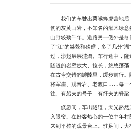
我们的车驶出栗喉蜂虎营地后
仞的灰黄山岩，不知名的灌木绿意
山野较劲千年。道路另一侧外是冬
了“江”的桀骜和磅礴，多了几分“
过，漾起层层涟漪。车行途中，隧
隧道的岩壁放大、拉长，悠悠荡荡
在古今交错的罅隙里，缓步前行。
将军崖、观音岩、老渡口……每一
往。有船夫的号子，有纤夫的脊梁
倏忽间，车出隧道，天光豁然
入眼帘。在好客热心的一位中年村
来到平整的观景台上。驻足间，大