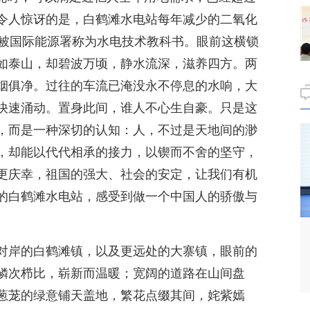
令人惊讶的是，白鹤滩水电站每年减少的二氧化
，被国际能源署称为水电技术教科书。眼前这横锁
如泰山，却碧波万顷，静水流深，滋养四方。两
烟俱净。过往的车流已淹没永不停息的水响，大
快速涌动。置身此间，谁人不心生自豪。只是这
，而是一种深切的认知：人，不过是天地间的渺
，却能以代代相承的接力，以锲而不舍的坚守，
更庆幸，祖国的强大、社会的安定，让我们有机
的白鹤滩水电站，感受到做一个中国人的骄傲与
对岸的白鹤滩镇，以及更远处的大寨镇，眼前的
鳞次栉比，崭新而温暖；宽阔的道路在山间盘
葱茏的绿意铺天盖地，繁花点缀其间，姹紫嫣