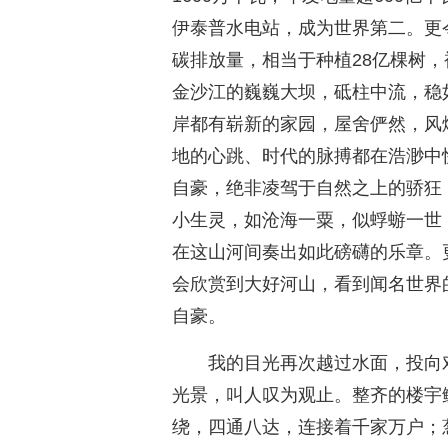
伊泰普水电站，成为世界第二。更
碳排放量，相当于种植28亿棵树
金沙江的巍巍大坝，砥柱中流，稳
岸都有崭新的家园，屋舍俨然，风
地的心跳、时代的脉搏都在浩渺中
自豪，绝非凌驾于自然之上的骄狂
小生灵，如沧海一粟，似蜉蝣一世
在这山河间奏出如此磅礴的乐章。
会欣赏到大好河山，看到闻名世界
自豪。
我的目光再次越过水面，投向
光景，叫人叹为观止。整齐的楼宇
绕，四通八达，连接着千家万户；