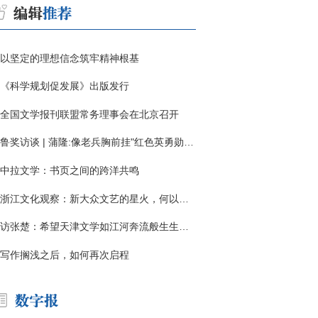
以坚定的理想信念筑牢精神根基
《科学规划促发展》出版发行
全国文学报刊联盟常务理事会在北京召开
鲁奖访谈 | 蒲隆:像老兵胸前挂"红色英勇勋章"
中拉文学：书页之间的跨洋共鸣
浙江文化观察：新大众文艺的星火，何以燎原？
访张楚：希望天津文学如江河奔流般生生不息
写作搁浅之后，如何再次启程