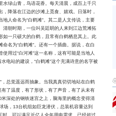
里水绿山青，鸟语花香。每天清晨，成百上千只
出，降落在江边的沙滩上觅食、嬉戏。日落时，
当地人命名为“白鹤滩”。其二是人文传说，主要
。清朝时期，一位叫吴廷眀的人来到江边荒滩拓
形如一只硕大的白鹤，且常有白鹤栖息其上。此
滩命名为“白鹤滩”。还有一个插曲。据说，在白
曾使用过“白河滩”这一名称，这有可能是当地人
着水电站的建设，“白鹤滩”这个充满诗意的名字被
器”，总觉遥远而抽象。当我真真切切地站在白鹤
忽然有了温度，有了形状，有了声音，有了从未有
00米深处的钢铁迷宫之上，脑海里的概念变得清
球场，13台机组如巨龙潜伏，总装机容量达到
亿千瓦时，可以满足近亿人全年用电需求，已经超过