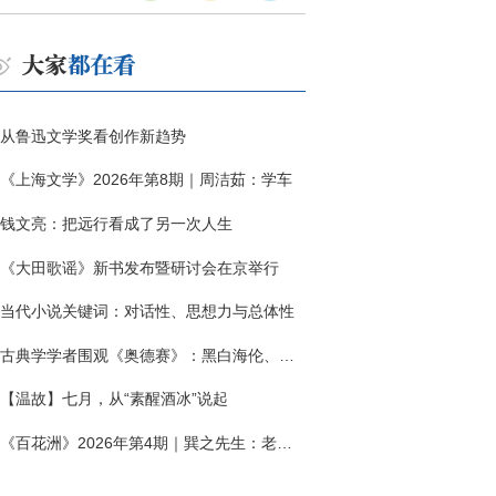
从鲁迅文学奖看创作新趋势
《上海文学》2026年第8期｜周洁茹：学车
钱文亮：把远行看成了另一次人生
《大田歌谣》新书发布暨研讨会在京举行
当代小说关键词：对话性、思想力与总体性
古典学学者围观《奥德赛》：黑白海伦、佩涅罗佩的别针与神秘入侵者
【温故】七月，从“素醒酒冰”说起
《百花洲》2026年第4期｜巽之先生：老兵朱向前侧记三题