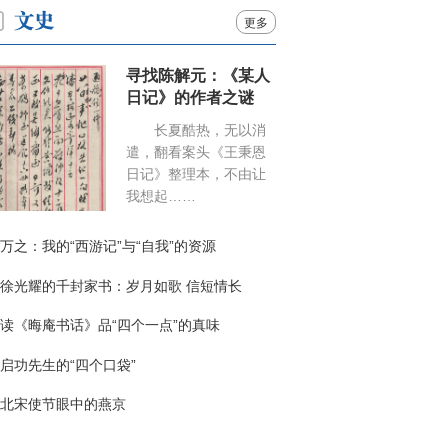
更多
寻找陈解元：《某人
日记》的作者之谜
长夏酷热，无以消
遣，翻看案头《王秉恩
日记》整理本，不由让
我想起……
万之：我的“西游记”与“自我”的资源
徐光耀的千封家书：岁月如歌 信短情长
读《晦庵书话》品“四个一点”的真味
启功先生的“四个口袋”
北宋使节眼中的燕京