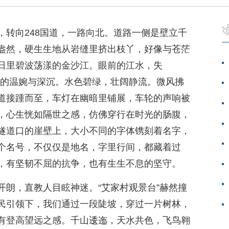
，转向248国道，一路向北。道路一侧是壁立千
盎然，硬生生地从岩缝里挤出枝丫，好像与苍茫
日里碧波荡漾的金沙江。眼前的江水，失
湖”的温婉与深沉。水色碧绿，壮阔静流。微风拂
道接踵而至，车灯在幽暗里铺展，车轮的声响被
，心生恍如隔世之感，仿佛穿行在时光的肠腹，
隧道口的崖壁上，大小不同的字体镌刻着名字，
个名号，不仅仅是地名，字里行间，都藏着过
，有坚韧不屈的抗争，也有生生不息的坚守。
开朗，直教人目眩神迷。“艾家村观景台”赫然撞
民引领下，我们通过一段陡坡，穿过一片树林，
有登高望远之感。千山逶迤，天水共色，飞鸟翱