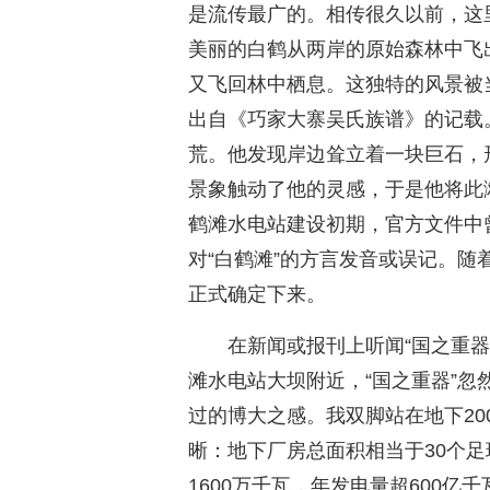
是流传最广的。相传很久以前，这
美丽的白鹤从两岸的原始森林中飞
又飞回林中栖息。这独特的风景被
出自《巧家大寨吴氏族谱》的记载
荒。他发现岸边耸立着一块巨石，
景象触动了他的灵感，于是他将此
鹤滩水电站建设初期，官方文件中
对“白鹤滩”的方言发音或误记。随
正式确定下来。
在新闻或报刊上听闻“国之重
滩水电站大坝附近，“国之重器”
过的博大之感。我双脚站在地下2
晰：地下厂房总面积相当于30个足
1600万千瓦，年发电量超600