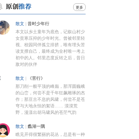
更多
散文
|
昔时少年行
本文以乡土童年为底色，记叙山村少
女贫寒压抑的少年时光。曾被邻里轻
视、校园同伴孤立排挤，唯有埋头苦
读支撑自己，最终成为全村唯一考上
初中的人。邻里态度反转之后，昔日
敌对的伙伴
散文
|
《苦行》
那刀削一般平顶的峰巅，那浑圆巍峨
的山峦，何尝不是千年狂飙雕琢的杰
作；那亘古不息的风啸，何尝不是苍
穹与大地永恒的絮语…… 漠漠荒
野，漫漾出胡马啸风的苍茫气韵
散文
|
蠡湖一隅
瞧见开得很繁丽的花丛，总是有一种