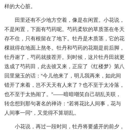
样的大心脏。
田里还有不少地方空着，像是在闲置。小花说，
不是闲置，下面有芍药呢。芍药柔软的草质茎在冬天
存不住，只有根留在了地下。牡丹是木质茎，它的花
棵就得在地面上熬冬。牡丹和芍药的花期是前后脚，
牡丹谢了，芍药就接茬开。到时候，这片牡丹田就更
迭成了芍药田，此去彼又来，正应了《红楼梦》第八
回里黛玉的话：“今儿他来了，明儿我再来，如此间
错开了来着，岂不天天有人来了？也不至于太冷落，
也不至于太热闹了。”——暗暗嘲笑自己胡乱关联，
转念想到那句著名的禅诗：“若将花比人间事，花与
人间事一同”，又觉得不算胡乱。
小花说，再过一段时间，牡丹将要盛开的前夕，