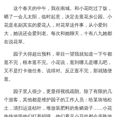
这个春天的中午，我在南城。和小花吃过了饭，
晒了一会儿太阳，临时起意，决定去逛花乡公园。小
花是名副其实的爱花人，对花草这件事，从小爱到
大，她说还会爱到老。每次和她聊天，十有八九她都
在说花草。
园子大得超出预料，举目一望我就知道一下午都
逛不完，根本逛不完。小花说，逛到哪儿是哪儿吧，
又不是打卡做任务。说得对。反正逛不完，那就随便
逛。
园子里人很少，更显得视线疏朗。除了有限的几
个游客，其他都是维护园子的工作人员：给某块地松
土，清扫运送枯叶，堆放装肥料的鱼鳞袋子……小花
热络地跟他们打着招呼，他们看见小花也都会亲熟地