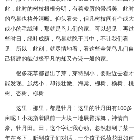
此，此时的树枝根根分明，有着凌厉的骨感美。此时
的鸟巢也格外清晰。仰头看去，但凡树枝间有个或大
或小的毛绒球，那就是鸟儿们的家。可以想见，再过
些时日，绿叶成荫，鸟巢就隐于其中，不让我们看
见。所以，此刻，就尽情地看，看这些全凭鸟儿们自
己搭建的貌似极平凡的却又奇迹一般的家。
很多花草都冒出了芽，芽特别小，要贴近去看才
能发现。虽然小，却很壮嫩。海棠、槐树、榆树、桃
树、杏树、柳树……
这里，那里，都是牡丹！这里的牡丹田有100多
亩呢！小花指着眼前一大块土地展臂挥舞，神情自
豪。牡丹田。田，这个字让我心动。忽然想到了某一
年在乡下，听到孩子们对话，一个孩子说荷花田如何