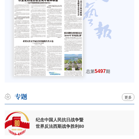
5497
总第
期
更多
纪念中国人民抗日战争暨
世界反法西斯战争胜利80
周年