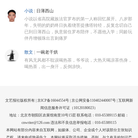
小说
|
日薄西山
小说以省高院藏族法官罗布的第一人称回忆展开。八岁那
年，失明的奶奶终日执着绕菩提佛塔转经，反复念叨自己
已到日薄西山，执意留住罗布陪伴，不愿他入学；同龄玩
伴丹增顿珠出言刺痛罗
散文
|
一碗老干烘
有风无风都不耽误喝热茶，爷爷说，大热天喝凉茶伤身，
喝热茶，出一身汗，反倒凉快。
文艺报社版权所有 |
京ICP备16044554号
| 京公网安备110402440007号 |
互联网新
闻信息服务许可证（10120180023）
地址：北京市朝阳区农展馆南里10号15层 联系电话：010-65389115 邮箱：
cnwriter@126.com 违法和不良信息举报电话：010-65389115
本网站有部分内容来自互联网，如媒体、公司、企业或个人对该部分主张知识
产权，请来电或致函告之，本网站将采取适当措施，否则，与之有关的知识产