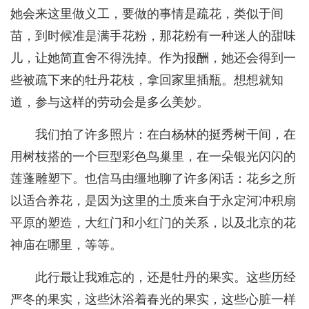
她会来这里做义工，要做的事情是疏花，类似于间
苗，到时候准是满手花粉，那花粉有一种迷人的甜味
儿，让她简直舍不得洗掉。作为报酬，她还会得到一
些被疏下来的牡丹花枝，拿回家里插瓶。想想就知
道，参与这样的劳动会是多么美妙。
我们拍了许多照片：在白杨林的挺秀树干间，在
用树枝搭的一个巨型彩色鸟巢里，在一朵银光闪闪的
莲蓬雕塑下。也信马由缰地聊了许多闲话：花乡之所
以适合养花，是因为这里的土质来自于永定河冲积扇
平原的塑造，大红门和小红门的关系，以及北京的花
神庙在哪里，等等。
此行最让我难忘的，还是牡丹的果实。这些历经
严冬的果实，这些沐浴着春光的果实，这些心脏一样