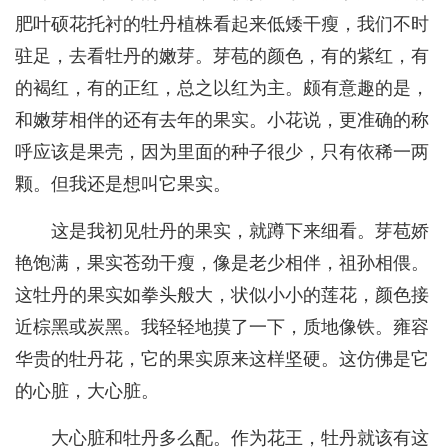
肥叶硕花托衬的牡丹植株看起来低矮干瘦，我们不时
驻足，去看牡丹的嫩芽。芽苞的颜色，有的紫红，有
的褐红，有的正红，总之以红为主。颇有意趣的是，
和嫩芽相伴的还有去年的果实。小花说，更准确的称
呼应该是果壳，因为里面的种子很少，只有依稀一两
颗。但我还是想叫它果实。
这是我初见牡丹的果实，就蹲下来细看。芽苞娇
艳饱满，果实苍劲干瘦，像是老少相伴，祖孙相偎。
这牡丹的果实如拳头般大，状似小小的莲花，颜色接
近棕黑或炭黑。我轻轻地摸了一下，质地像铁。雍容
华贵的牡丹花，它的果实原来这样坚硬。这仿佛是它
的心脏，大心脏。
大心脏和牡丹多么配。作为花王，牡丹就该有这