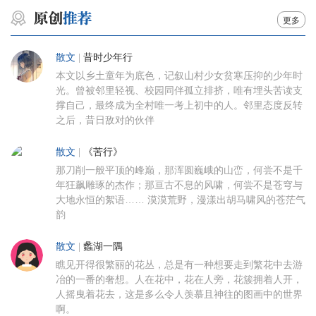
更多
散文
|
昔时少年行
本文以乡土童年为底色，记叙山村少女贫寒压抑的少年时
光。曾被邻里轻视、校园同伴孤立排挤，唯有埋头苦读支
撑自己，最终成为全村唯一考上初中的人。邻里态度反转
之后，昔日敌对的伙伴
散文
|
《苦行》
那刀削一般平顶的峰巅，那浑圆巍峨的山峦，何尝不是千
年狂飙雕琢的杰作；那亘古不息的风啸，何尝不是苍穹与
大地永恒的絮语…… 漠漠荒野，漫漾出胡马啸风的苍茫气
韵
散文
|
蠡湖一隅
瞧见开得很繁丽的花丛，总是有一种想要走到繁花中去游
冶的一番的奢想。人在花中，花在人旁，花簇拥着人开，
人摇曳着花去，这是多么令人羡慕且神往的图画中的世界
啊。