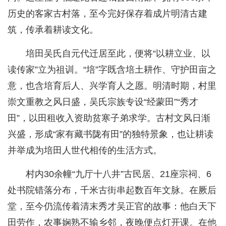
历史的客家古村落，至今完好保存着成片明清古建
筑，传承着耕读文化。
培田吴氏自元代迁居至此，便将“以耕立业、以
读传家”立为祖训。“培”字既含培土耕作、守护田亩之
意，也含培育后人、兴学育人之愿。明清时期，村里
崇文重教之风日盛，吴氏宗族专设“经蒙田”“秀才
田”，以田租收入资助贫寒子弟求学。古村文风日渐
兴盛，形成“家有藏书陇有田”的独特景象，也让耕读
并举成为培田人世代相传的生活方式。
村内30余幢“九厅十八井”古民居、21座宗祠、6
处书院错落分布，千米古街串起数百年文脉。在厥后
堂，至今仍流传着清末秀才吴正官的故事：他白天下
田劳作，农事娴熟不输乡邻，夜晚便点灯开课。在他