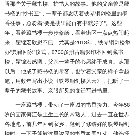
听那些关于藏书楼、护书人的故事。他的父亲曾是藏
书楼的“抄书匠”，一辈子都念叨着铁琴铜剑楼里的墨
香往事，总盼着“要是楼里能再有书就好了”。这些
年，看着藏书楼一步步修缮，看着街区一点点热闹起
来，瞿锦宏欣慰不已。尤其是2018年，铁琴铜剑楼举
办“典籍回家”仪式，8700多册古籍影印本回到藏书
楼，瞿锦宏感慨，父亲一辈子的心愿终于成真。从那
以后，他成了藏书楼的常客，也学着父亲的样子拿起
笔，用数年写出小说《铁琴铜剑楼风云》，把听了一
辈子的藏书故事、亲眼所见的变迁写进书里。
一座藏书楼，带动了一座城的书香接力。今年58
岁的画家何江是土生土长的常熟人，过去一直在世界
各地跑，前几年回到家乡，逛到了修缮好的铁琴铜剑
楼时，一下子就被这里浓厚的书香氛围打动，他选择