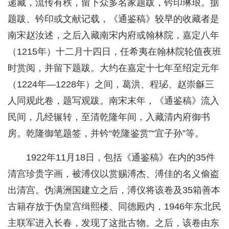
递藏，流传有秩，留下众多名家题跋，钤印琳琅。据
题跋、钤印或文献记载，《通鉴稿》较早的收藏者是
南宋赵汝述，之后入藏南宋内府或翰林院，嘉定八年
（1215年）十二月十四日，任希夷在翰林院轮值夜班
时赏阅，并留下题跋。大约在嘉定十七年至绍定元年
（1224年—1228年）之间，葛洪、程珌、赵崇龢三
人同观此卷，题写观跋。南宋末年，《通鉴稿》流入
民间，几经辗转，至清乾隆年间，入藏清内府御书
房。乾隆御笔题签，并钤“乾隆鉴赏”“宜子孙”等。
1922年11月18日，包括《通鉴稿》在内的35件
清宫珍贵字画，被溥仪以赏赐溥杰、溥佳的名义偷盗
出清宫。伪满洲国建立之后，溥仪将该卷及35箱善本
古籍存放于伪皇宫缉熙楼、同德殿内，1946年东北民
主联军进入长春，发现了这批古物。之后，该卷由东