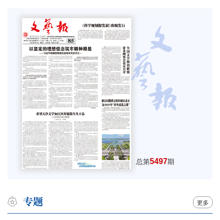
5497
总第
期
更多