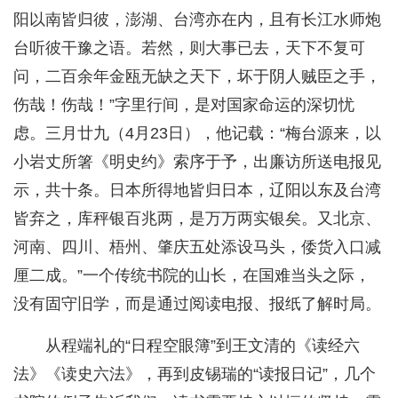
阳以南皆归彼，澎湖、台湾亦在内，且有长江水师炮
台听彼干豫之语。若然，则大事已去，天下不复可
问，二百余年金瓯无缺之天下，坏于阴人贼臣之手，
伤哉！伤哉！”字里行间，是对国家命运的深切忧
虑。三月廿九（4月23日），他记载：“梅台源来，以
小岩丈所箸《明史约》索序于予，出廉访所送电报见
示，共十条。日本所得地皆归日本，辽阳以东及台湾
皆弃之，库秤银百兆两，是万万两实银矣。又北京、
河南、四川、梧州、肇庆五处添设马头，倭货入口减
厘二成。”一个传统书院的山长，在国难当头之际，
没有固守旧学，而是通过阅读电报、报纸了解时局。
从程端礼的“日程空眼簿”到王文清的《读经六
法》《读史六法》，再到皮锡瑞的“读报日记”，几个