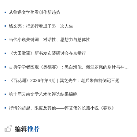
从鲁迅文学奖看创作新趋势
钱文亮：把远行看成了另一次人生
当代小说关键词：对话性、思想力与总体性
《大田歌谣》新书发布暨研讨会在京举行
古典学学者围观《奥德赛》：黑白海伦、佩涅罗佩的别针与神秘入侵者
《百花洲》2026年第4期｜巽之先生：老兵朱向前侧记三题
第十届云南文学艺术奖评选结果揭晓
抒情的超越、限度及其他——评艾伟的长篇小说《春歌》