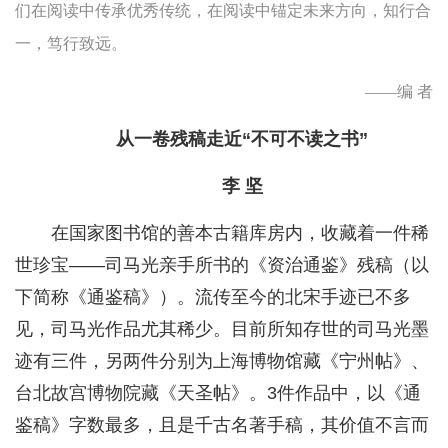
们在阅读中传承优秀传统，在阅读中锚定未来方向，知行合
一，笃行致远。
——编 者
从一卷残稿走近“不可不读之书”
李 坚
在国家图书馆的善本古籍库房内，收藏着一件稀
世珍宝——司马光亲手所书的《资治通鉴》残稿（以
下简称《通鉴稿》）。流传至今的北宋手迹已不多
见，司马光作品尤其稀少。目前所知存世的司马光墨
迹有三件，另两件分别为上海博物馆藏《宁州帖》、
台北故宫博物院藏《天圣帖》。3件作品中，以《通
鉴稿》字数最多，且是千古名著手稿，其价值不言而