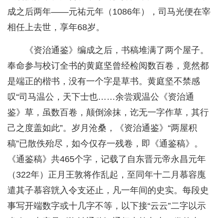
成之后两年——元祐元年（1086年），司马光便在宰
相任上去世，享年68岁。
《资治通鉴》编成之后，书稿堆满了两个屋子。
奉命参与校订全书的黄庭坚曾经检阅数百卷，竟然都
是端正的楷书，没有一个字是草书。黄庭坚不禁感
叹“司马温公，天下士也……余尝观温公《资治通
鉴》草，虽数百卷，颠倒涂抹，讫无一字作草，其行
己之度盖如此”。岁月沧桑，《资治通鉴》“两屋积
稿”已散佚殆尽，如今仅存一残卷，即《通鉴稿》。
《通鉴稿》共465个字，记载了自东晋元帝永昌元年
（322年）正月王敦将作乱起，至同年十二月慕容廆
遣其子慕容皝入令支还止，凡一年间的史实。每段史
事写开端数字或十几字不等，以下接“云云”二字以示