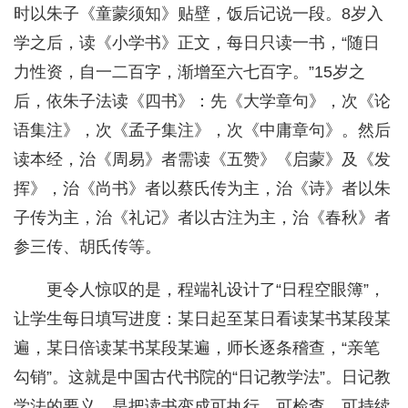
时以朱子《童蒙须知》贴壁，饭后记说一段。8岁入
学之后，读《小学书》正文，每日只读一书，“随日
力性资，自一二百字，渐增至六七百字。”15岁之
后，依朱子法读《四书》：先《大学章句》，次《论
语集注》，次《孟子集注》，次《中庸章句》。然后
读本经，治《周易》者需读《五赞》《启蒙》及《发
挥》，治《尚书》者以蔡氏传为主，治《诗》者以朱
子传为主，治《礼记》者以古注为主，治《春秋》者
参三传、胡氏传等。
更令人惊叹的是，程端礼设计了“日程空眼簿”，
让学生每日填写进度：某日起至某日看读某书某段某
遍，某日倍读某书某段某遍，师长逐条稽查，“亲笔
勾销”。这就是中国古代书院的“日记教学法”。日记教
学法的要义，是把读书变成可执行、可检查、可持续