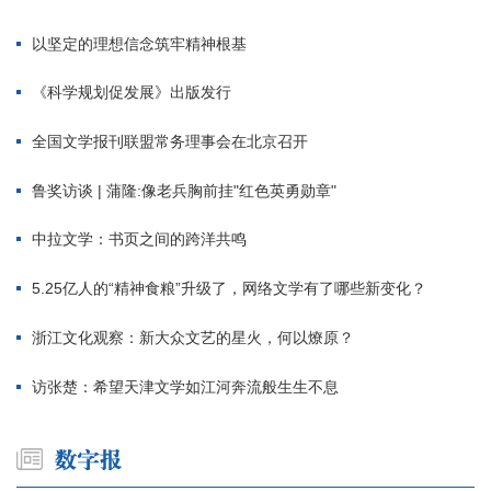
以坚定的理想信念筑牢精神根基
《科学规划促发展》出版发行
全国文学报刊联盟常务理事会在北京召开
鲁奖访谈 | 蒲隆:像老兵胸前挂"红色英勇勋章"
中拉文学：书页之间的跨洋共鸣
5.25亿人的“精神食粮”升级了，网络文学有了哪些新变化？
浙江文化观察：新大众文艺的星火，何以燎原？
访张楚：希望天津文学如江河奔流般生生不息