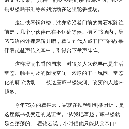
遗文化市集、“典籍里的铁琴铜剑楼”夜游活动、铁琴
铜剑楼晒书汇等系列活动在这里轮番登场。
走出铁琴铜剑楼，沈亦欣沿着门前的青石板路往
前走，几个小伙伴已在不远处等候。街区书场内，吴
侬软语的评弹婉转开唱，瞿氏五代人藏书护书的故事
伴着琵琶声传入耳中，引得台下掌声阵阵。
这样浸满书香的周末，对很多人来说早已是生活
常态。触手可及的阅读空间、浓厚的书香氛围、常态
化的研学活动……被这座藏书楼浸润、改变的人越来
越多。
今年75岁的瞿锦宏，家就在铁琴铜剑楼附近，是
这座藏书楼变迁的见证者。“从我记事起，藏书楼就
是空荡荡的。”瞿锦宏说，小时候他只能从父亲口中