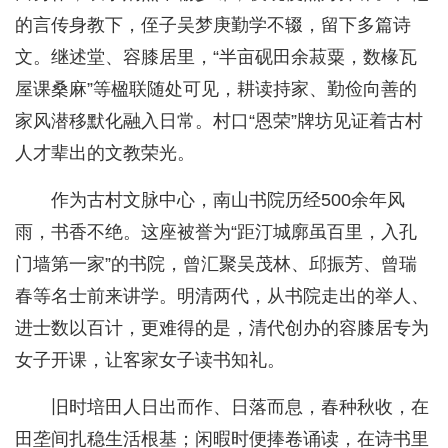
的言传身教下，侄子吴梦庚勤学不辍，留下多篇诗
文。继述堂、容膝居里，“半亩砚田余菽粟，数椽瓦
屋课桑麻”等楹联随处可见，耕读持家、勤俭向善的
家风潜移默化融入日常。村口“恩荣”牌坊见证着古村
人才辈出的文教荣光。
作为古村文脉中心，南山书院历经500余年风
雨，书香不绝。这座被誉为“距汀城廓虽百里，入孔
门墙第一家”的书院，曾汇聚吴茂林、邱振芳、曾瑞
春等名士前来讲学。明清两代，从书院走出的举人、
进士数以百计，更难得的是，清代创办的容膝居专为
女子开课，让客家女子读书知礼。
旧时培田人日出而作、日落而息，春种秋收，在
田垄间扎稳生活根基；闲暇时便捧卷诵读，在诗书里