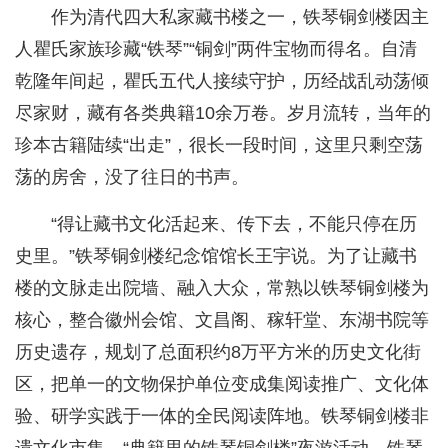
作为清代四大私家藏书楼之一，铁琴铜剑楼因主
人瞿氏家族珍藏“铁琴”“铜剑”两件宝物而得名。自清
乾隆年间起，瞿氏五代人接续守护，历经战乱动荡倾
尽家财，藏有各类典籍10余万卷。岁月流转，当年的
珍本古籍陆续“出走”，很长一段时间，这里只剩空荡
荡的房舍，没了往日的书声。
“得让藏书文化活起来、传下去，不能只停在历
史里。”铁琴铜剑楼纪念馆馆长王宇说。为了让藏书
楼的文脉走出院墙、融入大众，常熟以铁琴铜剑楼为
核心，整合徽州会馆、文昌阁、稼轩堂、东湖书院等
历史遗存，规划了总面积约8万平方米的历史文化街
区，把单一的文物保护单位变成集阅读推广、文化体
验、研学实践于一体的全民阅读阵地。铁琴铜剑楼非