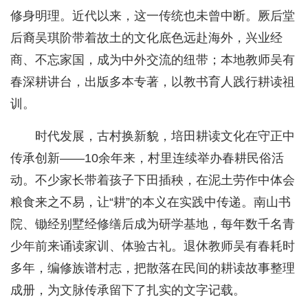
修身明理。近代以来，这一传统也未曾中断。厥后堂
后裔吴琪阶带着故土的文化底色远赴海外，兴业经
商、不忘家国，成为中外交流的纽带；本地教师吴有
春深耕讲台，出版多本专著，以教书育人践行耕读祖
训。
时代发展，古村换新貌，培田耕读文化在守正中
传承创新——10余年来，村里连续举办春耕民俗活
动。不少家长带着孩子下田插秧，在泥土劳作中体会
粮食来之不易，让“耕”的本义在实践中传递。南山书
院、锄经别墅经修缮后成为研学基地，每年数千名青
少年前来诵读家训、体验古礼。退休教师吴有春耗时
多年，编修族谱村志，把散落在民间的耕读故事整理
成册，为文脉传承留下了扎实的文字记载。