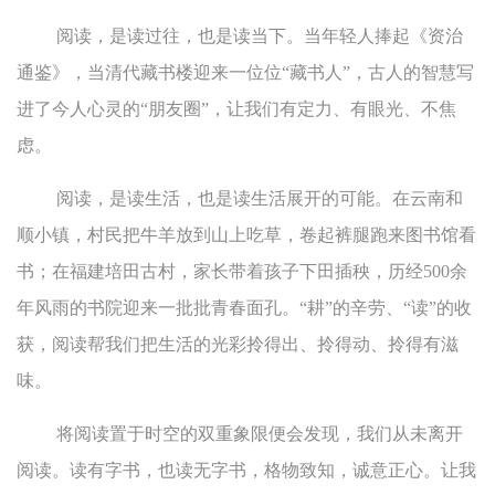
阅读，是读过往，也是读当下。当年轻人捧起《资治
通鉴》，当清代藏书楼迎来一位位“藏书人”，古人的智慧写
进了今人心灵的“朋友圈”，让我们有定力、有眼光、不焦
虑。
阅读，是读生活，也是读生活展开的可能。在云南和
顺小镇，村民把牛羊放到山上吃草，卷起裤腿跑来图书馆看
书；在福建培田古村，家长带着孩子下田插秧，历经500余
年风雨的书院迎来一批批青春面孔。“耕”的辛劳、“读”的收
获，阅读帮我们把生活的光彩拎得出、拎得动、拎得有滋
味。
将阅读置于时空的双重象限便会发现，我们从未离开
阅读。读有字书，也读无字书，格物致知，诚意正心。让我