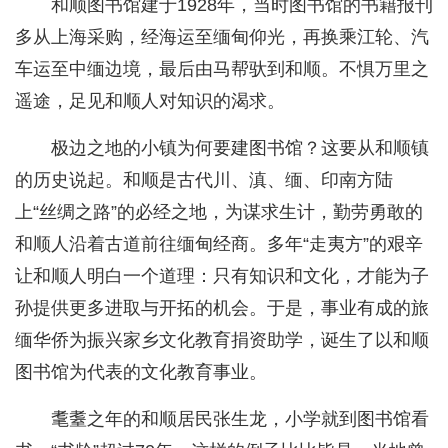
和顺图书馆建于1928年，当时图书馆的书籍报刊
多从上海采购，经海运至缅甸仰光，再换乘江轮、汽
车运至中缅边境，最后由马帮驮到和顺。不惧万里之
遥途，足见和顺人对知识的渴求。
极边之地的小镇为何要建图书馆？这要从和顺镇
的历史说起。和顺是古代川、滇、缅、印南方陆
上“丝绸之路”的必经之地，为谋求生计，勤劳勇敢的
和顺人沿着古道前往缅甸经商。多年“走夷方”的艰辛
让和顺人明白一个道理：只有知识和文化，才能为子
孙提供更多进取与开拓的机会。于是，事业有成的旅
缅华侨为振兴家乡文化教育捐资助学，诞生了以和顺
图书馆为代表的文化教育事业。
耄耋之年的和顺居民张生龙，小学就到图书馆看