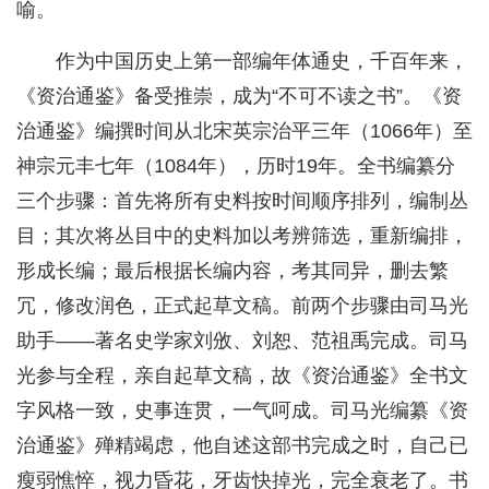
喻。
作为中国历史上第一部编年体通史，千百年来，
《资治通鉴》备受推崇，成为“不可不读之书”。《资
治通鉴》编撰时间从北宋英宗治平三年（1066年）至
神宗元丰七年（1084年），历时19年。全书编纂分
三个步骤：首先将所有史料按时间顺序排列，编制丛
目；其次将丛目中的史料加以考辨筛选，重新编排，
形成长编；最后根据长编内容，考其同异，删去繁
冗，修改润色，正式起草文稿。前两个步骤由司马光
助手——著名史学家刘攽、刘恕、范祖禹完成。司马
光参与全程，亲自起草文稿，故《资治通鉴》全书文
字风格一致，史事连贯，一气呵成。司马光编纂《资
治通鉴》殚精竭虑，他自述这部书完成之时，自己已
瘦弱憔悴，视力昏花，牙齿快掉光，完全衰老了。书