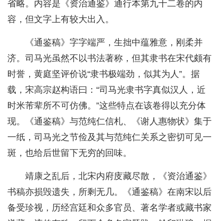
省略。内容是《资治通鉴》通行本第九十二卷的内
容，但文字上有较大出入。
《通鉴稿》字字端严，生拙中蕴雅意，刚柔并
济。司马光虽然不以书法著称，但其隶书在宋代颇有
时誉，黄庭坚评价说“隶书极端劲，似其为人”。据
载，宋高宗赵构语曰：“司马光隶书字真似汉人，近
时米芾辈所不可仿佛。”这些特点在该卷得以充分体
现。《通鉴稿》与范纯仁信札、《谢人惠物状》集于
一纸，司马光之节俭及其与范纯仁关系之密切可见一
斑，也给后世留下无穷的回味。
靖康之乱后，北宋内府庋藏尽散，《资治通鉴》
书稿亦损毁遗失，所剩无几。《通鉴稿》在南宋以后
备受珍视，历经宫廷和众多官员、著名学者或藏书家