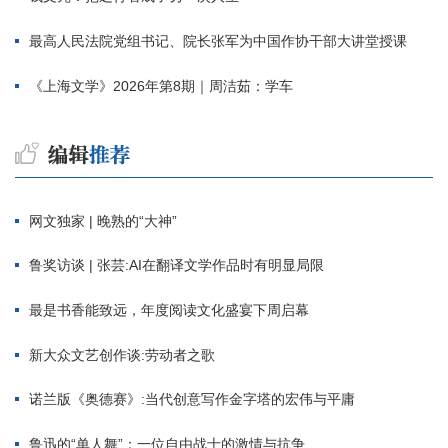
最高人民法院党组书记、院长张军为中国作协干部大讲堂授课
《上海文学》2026年第8期｜周洁茹：学车
网文独家 | 晚熟的“大神”
鲁奖访谈 | 张芸:AI在翻译文学作品时有明显局限
最是书香能致远，年度阅读文化盛宴下周启幕
新大众文艺创作谈:劳动者之歌
诺兰版《奥德赛》:当代创意写作金字塔的宏伟与平庸
鲁迅的“单人舞”：一位自由战士的激情与抗争