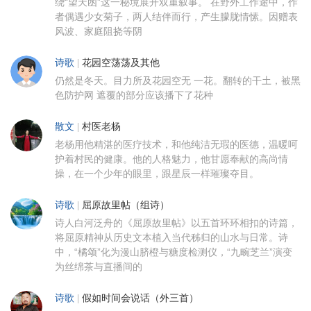
绕“望天凼”这一秘境展开双重叙事。 在野外工作途中，作
者偶遇少女菊子，两人结伴而行，产生朦胧情愫。因赠表
风波、家庭阻挠等阴
诗歌
|
花园空荡荡及其他
仍然是冬天。目力所及花园空无 一花。翻转的干土，被黑
色防护网 遮覆的部分应该播下了花种
散文
|
村医老杨
老杨用他精湛的医疗技术，和他纯洁无瑕的医德，温暖呵
护着村民的健康。他的人格魅力，他甘愿奉献的高尚情
操，在一个少年的眼里，跟星辰一样璀璨夺目。
诗歌
|
屈原故里帖（组诗）
诗人白河泛舟的《屈原故里帖》以五首环环相扣的诗篇，
将屈原精神从历史文本植入当代秭归的山水与日常。诗
中，“橘颂”化为漫山脐橙与糖度检测仪，“九畹芝兰”演变
为丝绵茶与直播间的
诗歌
|
假如时间会说话（外三首）