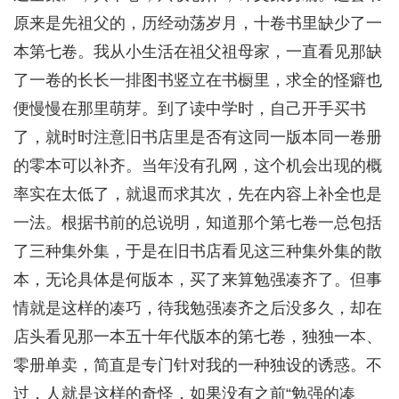
原来是先祖父的，历经动荡岁月，十卷书里缺少了一
本第七卷。我从小生活在祖父祖母家，一直看见那缺
了一卷的长长一排图书竖立在书橱里，求全的怪癖也
便慢慢在那里萌芽。到了读中学时，自己开手买书
了，就时时注意旧书店里是否有这同一版本同一卷册
的零本可以补齐。当年没有孔网，这个机会出现的概
率实在太低了，就退而求其次，先在内容上补全也是
一法。根据书前的总说明，知道那个第七卷一总包括
了三种集外集，于是在旧书店看见这三种集外集的散
本，无论具体是何版本，买了来算勉强凑齐了。但事
情就是这样的凑巧，待我勉强凑齐之后没多久，却在
店头看见那一本五十年代版本的第七卷，独独一本、
零册单卖，简直是专门针对我的一种独设的诱惑。不
过，人就是这样的奇怪，如果没有之前“勉强的凑