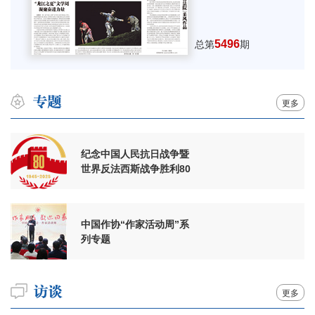
5496
总第
期
更多
纪念中国人民抗日战争暨
世界反法西斯战争胜利80
周年
中国作协“作家活动周”系
列专题
更多