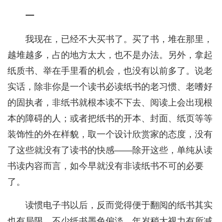
一
我现在，已经不大买书了。买了书，堆在那里，
越堆越多，占的地方太大，也不是办法。另外，拿起
纸质书、举在手里看的机会，也没有以前多了。说老
实话，除非你是一个读书必读纸书的老习惯、老嗜好
的固执者，非纸书就根本读不下去、阅读上会出现根
本的障碍的人；或者把纸书的开本、封面、纸页等等
装饰性的外在样貌，取一个设计欣赏家的态度，没有
了这些就没有了读书的快感——除开这些，单纯从读
书读内容而言，如今早就没有非读纸书不可的必要
了。
读惯电子书以后，反而觉得便于翻阅的纸书其实
也有局限。不少纸书墨色偏淡，年岁稍大视力有所减