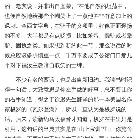
的，老实说，并非出自虚荣。”在他自然的坦荡中，
也便自然地给那些个嘲笑上了一点他并非有意加上的
讽刺。查西文字典，在驴子的义项里，好像正面褒扬
的不多，大半都是有点贬损，比如笨蛋、蠢驴或者犟
驴、固执之类。如果想到新约此一节，那么说话的时
候总应该多少慎重一点，千万不要成了公馆门口那几
个对卞福汝主教暗自取笑的士绅。
不少有名的西谚，也是出自新旧约。我读书时记
得一句话，大致意思是你左手做的好事，总不要让你
的右手知道，得之于徐迟先生翻译的那一本美国名作
家梭罗的《瓦尔登湖》，所以一直认为是梭罗说的
话。后来，读新约马太福音才知道，梭罗在书里只是
引用，这句话的出典其实是在“山上宝训”里：“你施舍