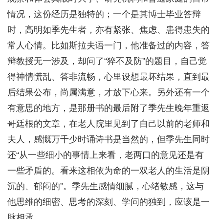
情况，这份经历是独特的；一个是其博士毕业答辩
时，高明如季先生者，亦有紧张、焦虑、患得患失的
常人心情。比如斯拉夫语一门，他准备过的内容，答
辩教授无一涉及，却问了“猝不及防”的题目，自己觉
得神情慌乱、答非流畅，心里设想最坏结果，直到最
后结果公布，尚属满意，才放下心来。另外还有一个
有意思的地方，是那册书的最后附了季先生晚年重返
哥廷根的文章，在老人院里见到了自己以前的老师和
夫人，感慨万千少时诵诗书是当然的，但季先生同时
还“从一些细小的事情上来看，老两口的意见还是有
一些矛盾的。看来这相依为命的一双老人的生活是阴
沉的、郁闷的”。季先生感情细腻，心绪敏感，这与
他思维的细密、思考的深刻、学问的独到，应该是一
脉相承。