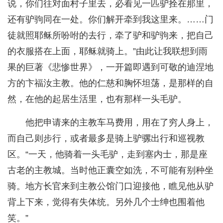
说，你们往对面村子里去，必看见一匹驴拴在那里，
还有驴驹同在一处。你们解开牵到我这里来。……门
徒就照耶稣所吩咐的去行，牵了驴和驴驹来，把自己
的衣服搭在上面，耶稣就骑上。”由此让我联想到雨
果的巨著《悲惨世界》，一开篇即遇到可敬的迪涅地
方的卞福汝主教。他的仁慈和胸怀坦荡，是那样的自
然，在他的起居生活里，也有那样一头毛驴。
他把申请来的主教车马费用，用在了穷人身上，
而自己则步行，或者最多是骑上驴骡出行和巡视教
区。“一天，他骑着一头毛驴，走到塞内士，那是座
古老的主教城。当时他正囊空如洗，不可能有别种坐
骑。地方长官来到主教公馆门口迎接他，瞧见他从驴
背上下来，觉得有失体统。另外几个士绅也围着他
笑。”