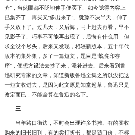
齐”，当然眼都不眨地伸手便买下。如今觉得内容上
已集齐了，再买又“多出来了”。犹豫不决半天，伸了
手又放下了。过几天，又后悔，马上赶去再看，早不
见影子了。巧事不可能再出现了，后悔有什么用。但
求全没个尽头，后来又发现，相较新版本，五十年代
版本的集外集，多了一篇短文，题目是“蜕龛印存
序”，便想方设法去抄了来，添补进去。后来看到鲁
迅研究专家的文章，知道新版鲁迅全集之所以没把这
一短文收进去，是因为此文原是知堂起草，鲁迅只是
改定而已，不能全算在鲁迅的名下。
三
当年路口街边，不时会出现许多书摊。有的卖收
购来的旧书旧刊，有的卖打折书，都是随口价，不标