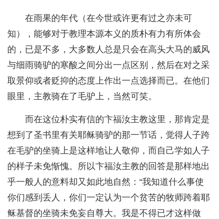
在雨果的年代（在今世或许更有过之亦未可
知），能够对于教理本源本义的质朴有力有所体会
的，已是不多，大多数人总是只会在高头大马的威风
与细雨骑驴的寒酸之间分出一点区别，然后在对之采
取景仰或者贬抑的态度上作出一点选择而已。在他们
眼里，主教骑在了毛驴上，当然可笑。
而在这位朴实有信的卞福汝主教这里，那肯定是
想到了圣书里有关耶稣骑驴的那一节话，觉得人子跨
在毛驴的坐骑上是这样地让人敬仰，而自己学如人子
的样子未免惭愧。所以卞福汝主教的回答是那样地出
乎一般人的意料却又如此地自然：“我知道什么事使
你们感到丢人，你们一定认为一个贫苦的牧师跨着耶
稣基督的坐骑未免妄自尊大。我是不得已才这样做