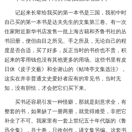
记起来长辈给我买的第一本书是三国，我初中时
自己买的第一本书是达夫先生的文集第三卷。有一次
住家附近新华书店发售一批上海古籍和齐鲁书社的丛
书旧册，便但由目之所见、手之所及，无论自己的程
度是否合适，买了好多，反正当时的书价也不贵，积
起来的零用钱也没有其他更多的用场。这些书里有皮
日休《皮子文薮》和全谢山的《鲒埼亭文集选注》，
这实在并非普通文史爱好者应有的常见书，当时无
知，没有胆怯，才会把它们买下来。
买书还容易引发一种怪癖，那就是刻意求全，有
整套的书，如果缺了一册两册，就觉得难受，非把它
补全了不可。我家里有一套上世纪五十年代版的《鲁
迅全集》，共十卷，只收创作，译文集另编。这套书