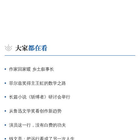
作家回家暖 乡土叙事长
菲尔兹奖得主王虹的数学之路
长篇小说《斩缚者》研讨会举行
从鲁迅文学奖看创作新趋势
演员这一行，没有白费的功夫
钱文亮：把远行看成了另一次人生