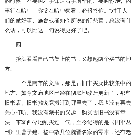
的时候，不要叫左手知道右手所作的。要叫你施舍的
事行在暗中，你父在暗中察看，必报答你。”对于人
们的做好事、施舍或者如今所说的行慈善，总没有什
么话，可以比这一句说得更好了吧。
四
抬头看看自己书架上的书，又想起两个买书的地
方。
一个是南市的文庙，那是古旧书买卖比较集中的
地方。如今文庙地区已经在彻底地改造更新了，那些
旧书店、旧书摊究竟搬迁到哪里去了，我也没有再去
关心打听。我没有藏书的兴趣，购买古旧书没有章
法，东零西碎地乱买过一气，至今记得的是《四部丛
刊》里曹子建、嵇中散几位魏晋名家的零本，还有老