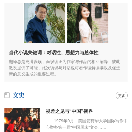
当代小说关键词：对话性、思想力与总体性
翻译总是充满误读，而误读正为作家与作品的相互阐释、彼此
激发提供了可能，此次访谈与对话也可看作理解误读以及促进
新的意义生成的重要过程。
更多
视差之见与“中国”视界
1979年9月，美国爱荷华大学国际写作中
心举办第一届“中国周末”文会……