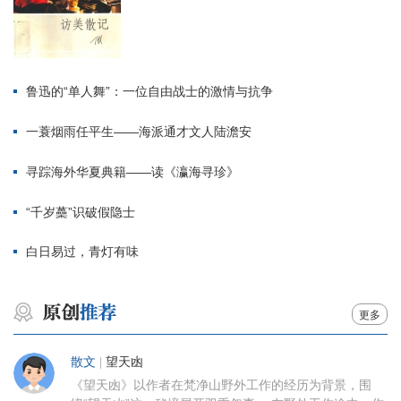
鲁迅的“单人舞”：一位自由战士的激情与抗争
一蓑烟雨任平生——海派通才文人陆澹安
寻踪海外华夏典籍——读《瀛海寻珍》
“千岁蘽”识破假隐士
白日易过，青灯有味
更多
散文
|
望天凼
《望天凼》以作者在梵净山野外工作的经历为背景，围