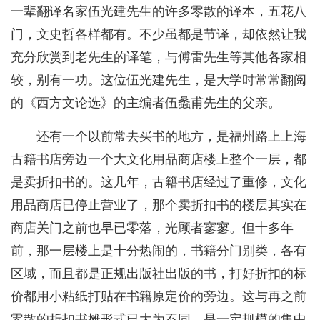
一辈翻译名家伍光建先生的许多零散的译本，五花八
门，文史哲各样都有。不少虽都是节译，却依然让我
充分欣赏到老先生的译笔，与傅雷先生等其他各家相
较，别有一功。这位伍光建先生，是大学时常常翻阅
的《西方文论选》的主编者伍蠡甫先生的父亲。
还有一个以前常去买书的地方，是福州路上上海
古籍书店旁边一个大文化用品商店楼上整个一层，都
是卖折扣书的。这几年，古籍书店经过了重修，文化
用品商店已停止营业了，那个卖折扣书的楼层其实在
商店关门之前也早已零落，光顾者寥寥。但十多年
前，那一层楼上是十分热闹的，书籍分门别类，各有
区域，而且都是正规出版社出版的书，打好折扣的标
价都用小粘纸打贴在书籍原定价的旁边。这与再之前
零散的折扣书摊形式已大为不同，是一定规模的集中