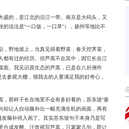
大盛的，是江北的沿江一带。南京是大码头，又
张的说法是“一口饭，一口草”），扬州等地比不
后，野地坡上，当真见得着野菜，春天挖荠菜，
人都有过的经历。但芦蒿不在其中，因它长在江
谋面。我见识原生态的芦蒿，已是在八卦洲作
—是去参观大棚，领我去的人要满足我的好奇心，
蒿，那样子长在地里不会有多好看的，苏东坡“蒌
诗句却让人自动脑补出一幅充满生机的画面，再有
，越发脑补得入画了。其实苏东坡句子本身乃是写
里合成发酵。汪曾祺写芦蒿，只寥寥几句，即让