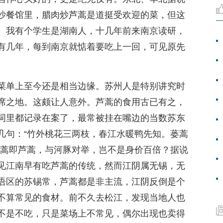
沙餐馆里，腊肉炒芦蒿是道挺受欢迎的菜，但这
。我有个学生是湖南人，十几年前来南京读研，
有几年，每到南京就惦着要吃上一回，可见原先
菜单上至今还是相当边缘。苏州人是特别讲究时
席之地。这颇让人意外。芦蒿的食用古已有之，
词里都记录在案了，最常被挂在嘴边的当数苏东
几句：“竹外桃花三两枝，春江水暖鸭先知。蒌蒿
蒌蒿即芦蒿，与河豚对举，岂不是身价百倍？据说
见江南早有吃芦蒿的传统，然而江阴属无锡，无
语区的苏锡常，芦蒿都是非主流，江阴反倒是个
不算常见的食材。前不久去松江，发现当地人也
不是不吃，只是菜场上不常见，偶尔出现也卖得