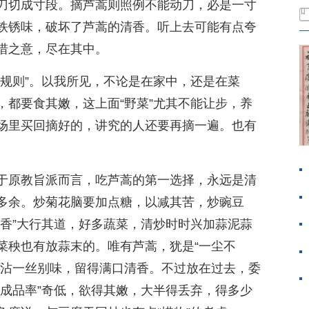
刀切成寸段。摘芦蒿则照例不能动刀，必是一寸
铁锈味，破坏了芦蒿的清香。听上去可能有点夸
惜之意，尽在其中。
潜规则”。以我所见，不论是在家中，还是在菜
，都要食其嫩，这上面“野菜”尤其不能让步，养
场里买回摘好的，讲究的人还要再摘一遍。也有
于原教旨派而言，吃芦蒿的第一选择，永远是清
多余。炒菊花脑要加点糖，以减其苦，炒豌豆
蒜香”大行其道，好多蔬菜，清炒时时兴加蒜泥蒜
菜秧也有放蒜末的。唯有芦蒿，犹是“一尘不
不沾一丝别味，留得满口清香。不过放在过去，委
“成品率”奇低，欲得其嫩，大半得丢弃，得多少