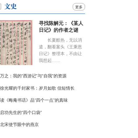
更多
寻找陈解元：《某人
日记》的作者之谜
长夏酷热，无以消
遣，翻看案头《王秉恩
日记》整理本，不由让
我想起……
万之：我的“西游记”与“自我”的资源
徐光耀的千封家书：岁月如歌 信短情长
读《晦庵书话》品“四个一点”的真味
启功先生的“四个口袋”
北宋使节眼中的燕京