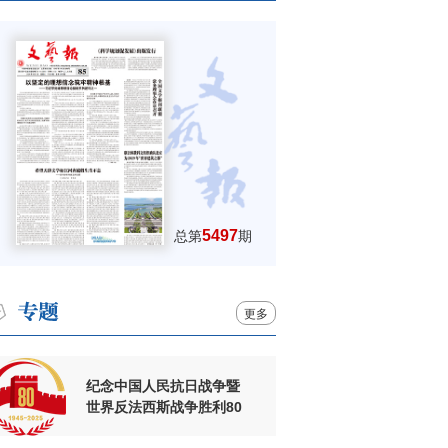
5497
总第
期
更多
纪念中国人民抗日战争暨
世界反法西斯战争胜利80
周年