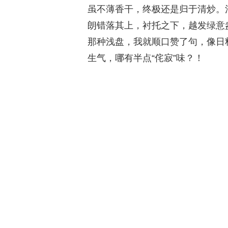
虽不薄香干，终极还是归于清炒。
朗错落其上，衬托之下，越发绿意
那种浅盘，我就顺口赞了句，像日
生气，哪有半点“侘寂”味？！