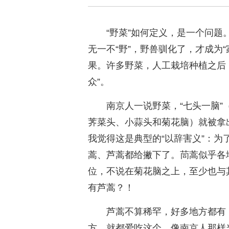
“野菜”如何定义，是一个问
无一不“野”，野兽驯化了，才成为
果。许多野菜，人工栽培种植之后
众”。
南京人一说野菜，“七头一脑
荠菜头、小蒜头和菊花脑）就被拿出
我觉得这是典型的“以辞害义”：为了
蒿、芦蒿都给撇下了。茼蒿似乎各
位，不说在菊花脑之上，至少也与
有芦蒿？！
芦蒿不算稀罕，好多地方都有
方，就都爱吃这个。像南京人那样