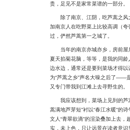
贵，足见不是家常菜谱的一部分。
除了南京、江阴，吃芦蒿之风
加南京人在吃野菜上比较高调（夸
过，俨然芦蒿第一之城了。
当年的南京亦城亦乡，房前屋
夏天掐菊花脑，等等，是我的同龄
边水边，通常还是要到菜场才得以
为“芦蒿之乡”声名大噪之后了—
又专门带我到江滩上去寻野生的。
我应该想到，菜场上见到的芦
蒿满地芦芽短”衬以“春江水暖”的
文人“青翠欲滴”的渲染叠加上去
实，未上色，只让远景在读者意识