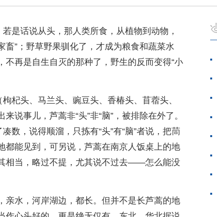
题。若是话说从头，那人类所食，从植物到动物，
“家畜”；野草野果驯化了，才成为粮食和蔬菜水
，不再是自生自灭的那种了，野生的反而变得“小
”（枸杞头、马兰头、豌豆头、香椿头、苜蓿头、
来说事儿，芦蒿非“头”非“脑”，被排除在外了。
凑数，说得顺溜，只拣有“头”有“脑”者说，把茼
地都能见到，可另说，芦蒿在南京人饭桌上的地
其相当，略过不提，尤其说不过去——怎么能没
，亲水，河岸湖边，都长。但并不是长芦蒿的地
当作心头好的，更是绝无仅有。东北、华北据说