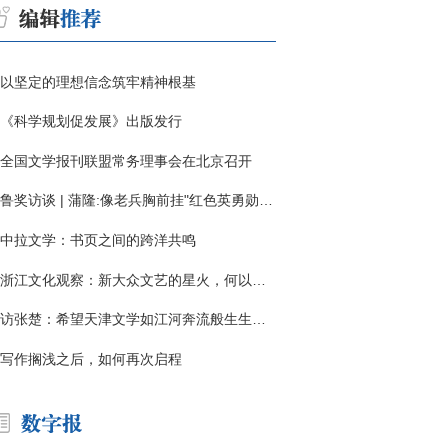
以坚定的理想信念筑牢精神根基
《科学规划促发展》出版发行
全国文学报刊联盟常务理事会在北京召开
鲁奖访谈 | 蒲隆:像老兵胸前挂"红色英勇勋章"
中拉文学：书页之间的跨洋共鸣
浙江文化观察：新大众文艺的星火，何以燎原？
访张楚：希望天津文学如江河奔流般生生不息
写作搁浅之后，如何再次启程