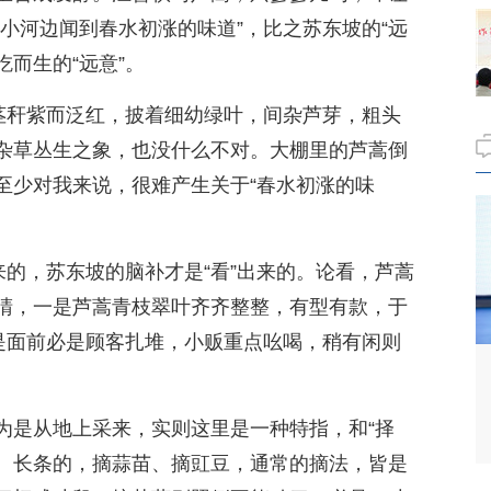
小河边闻到春水初涨的味道”，比之苏东坡的“远
吃而生的“远意”。
，茎秆紫而泛红，披着细幼绿叶，间杂芦芽，粗头
杂草丛生之象，也没什么不对。大棚里的芦蒿倒
至少对我来说，很难产生关于“春水初涨的味
来的，苏东坡的脑补才是“看”出来的。论看，芦蒿
睛，一是芦蒿青枝翠叶齐齐整整，有型有款，于
二是面前必是顾客扎堆，小贩重点吆喝，稍有闲则
为是从地上采来，实则这里是一种特指，和“择
分。长条的，摘蒜苗、摘豇豆，通常的摘法，皆是