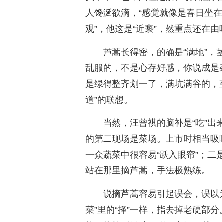
人馋涎欲滴，“感觉就像是春日坐在
观”，他这是“近亵”，然重点还在由
芦蒿长得密，的确是“满地”
乱服的，不是心存好感，你说成是
是绿得整齐划一了，满坑满谷的，
道”的联想。
当然，汪曾祺的脑补是“吃”出
的第二现场是菜场。上市时相当吸
一众蔬菜中很容易“跃入眼帘”；
站在那里摘芦蒿，手法极熟练。
说摘芦蒿容易引起误会，误以
菜”里的“择”一样，指去掉老硬部