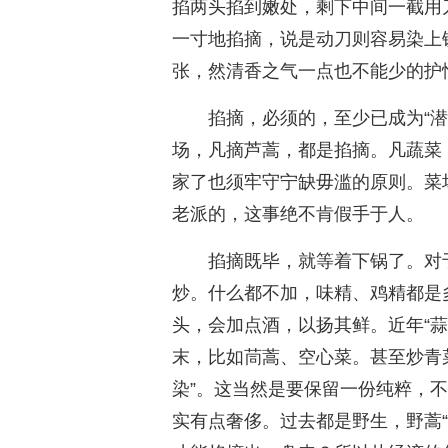
掐两头掐到嫩处，剩下中间一截用
一寸地掐摘，说是动刀则容易染上
张，然清香之气一点也不能少的护
掐摘，必须的，至少已成为“
场，凡摘芦蒿，都是掐摘。凡蔬菜
家了也须牢守宁缺毋滥的原则。菜
老派的，这事绝不肯假手于人。
掐摘既毕，就等着下锅了。对
炒。什么都不加，味精、鸡精都是
头，会加点酒，以扬其鲜。近年“
末，比如茼蒿、空心菜。甚至炒青
染”。这当然是要保留一份纯粹，
实有点奢侈。过去都是野生，野蒿