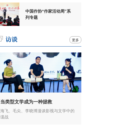
中国作协“作家活动周”系
列专题
更多
当类型文学成为一种拯救
海飞、毛尖、李晓博漫谈影视与文学中的
谍战