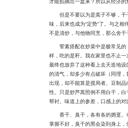
才能掐摘出一盘来？所以从经济的
但是不要以为是蒿子不够，干
味，后来也成为“定势”了。与之
不是清炒，与他物同烹，那么舍干
荤素搭配在炒菜中是极常见的
样，吃的是秆。我在家里也不止一
最终也放弃了这种看上去天造地设
的清气，却多少有点破坏（同理，
出现，却不能算是搅局者。豆制品
性。只是炒芦蒿照例不用白干，白
帮衬。味道上的参差，口感上的对
香干、臭干，各有各的拥趸。
掌握不好，臭干的黑会染到身上，