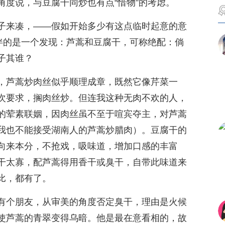
角度说，与豆腐干同炒也有点“惜物”的考虑。
子来凑，——假如开始多少有这点临时起意的意
相伴的是一个发现：芦蒿和豆腐干，可称绝配：倘
子其谁？
，芦蒿炒肉丝似乎顺理成章，既然它像芹菜一
次要求，搁肉丝炒。但连我这种无肉不欢的人，
的荤素联姻，因肉丝虽不至于喧宾夺主，对芦蒿
我也不能接受湖南人的芦蒿炒腊肉）。豆腐干的
向来本分，不抢戏，吸味道，增加口感的丰富
干太寡，配芦蒿得用香干或臭干，自带此味道来
比，都有了。
有个朋友，从审美的角度否定臭干，理由是火候
使芦蒿的青翠变得乌暗。他是最在意看相的，故