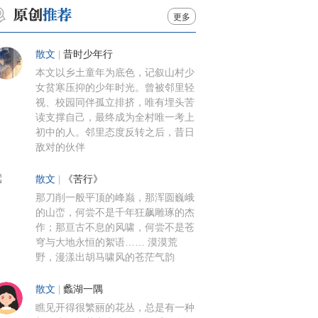
更多
散文
|
昔时少年行
本文以乡土童年为底色，记叙山村少
女贫寒压抑的少年时光。曾被邻里轻
视、校园同伴孤立排挤，唯有埋头苦
读支撑自己，最终成为全村唯一考上
初中的人。邻里态度反转之后，昔日
敌对的伙伴
散文
|
《苦行》
那刀削一般平顶的峰巅，那浑圆巍峨
的山峦，何尝不是千年狂飙雕琢的杰
作；那亘古不息的风啸，何尝不是苍
穹与大地永恒的絮语…… 漠漠荒
野，漫漾出胡马啸风的苍茫气韵
散文
|
蠡湖一隅
瞧见开得很繁丽的花丛，总是有一种