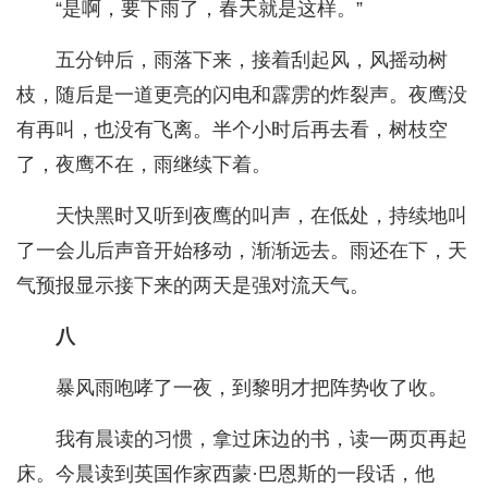
“是啊，要下雨了，春天就是这样。”
五分钟后，雨落下来，接着刮起风，风摇动树
枝，随后是一道更亮的闪电和霹雳的炸裂声。夜鹰没
有再叫，也没有飞离。半个小时后再去看，树枝空
了，夜鹰不在，雨继续下着。
天快黑时又听到夜鹰的叫声，在低处，持续地叫
了一会儿后声音开始移动，渐渐远去。雨还在下，天
气预报显示接下来的两天是强对流天气。
八
暴风雨咆哮了一夜，到黎明才把阵势收了收。
我有晨读的习惯，拿过床边的书，读一两页再起
床。今晨读到英国作家西蒙·巴恩斯的一段话，他