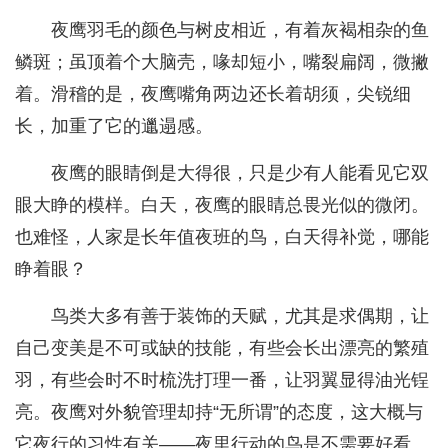
夜鹰羽毛的颜色与树皮相近，有着灰褐相杂的鱼
鳞斑；虽顶着个大脑壳，喙却短小，嘴裂扁阔，微撇
着。滑稽的是，夜鹰嘴角两边还长着胡须，尖锐细
长，加重了它的邋遢感。
夜鹰的眼睛倒是大得很，只是少有人能看见它双
眼大睁的模样。白天，夜鹰的眼睛总畏光似的微闭。
也难怪，人家是长年值夜班的鸟，白天得补觉，哪能
睁着眼？
鸟类大多有善于装饰的天赋，尤其是求偶期，让
自己变美是不可或缺的技能，有些会长出漂亮的繁殖
羽，有些会时不时梳洗打理一番，让羽翼显得油光锃
亮。夜鹰对外貌管理却持“无所谓”的态度，这大概与
它夜行的习性有关——夜里行动的鸟是不需要好看