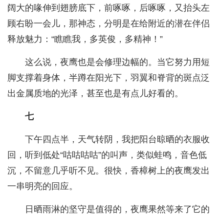
阔大的喙伸到翅膀底下，前啄啄，后啄啄，又抬头左
顾右盼一会儿，那神态，分明是在给附近的潜在伴侣
释放魅力：“瞧瞧我，多英俊，多精神！”
这么说，夜鹰也是会修理边幅的。当它努力用短
脚支撑着身体，半蹲在阳光下，羽翼和脊背的斑点泛
出金属质地的光泽，甚至也是有点儿好看的。
七
下午四点半，天气转阴，我把阳台晾晒的衣服收
回，听到低处“咕咕咕咕”的叫声，类似蛙鸣，音色低
沉，不留意几乎听不见。很快，香樟树上的夜鹰发出
一串明亮的回应。
日晒雨淋的坚守是值得的，夜鹰果然等来了它的