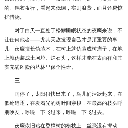
的。锦衣夜行，看起来低调，实则浪费，而且还易惊
扰猎物。
对于白天一直处于松懈睡眠状态的夜鹰来说，不
让任何他者——尤其天敌发现自己才是顶重要的事
儿。夜鹰擅长伪装术，在树上就伪装成树瘤子，在地
上就伪装成土坷垃、烂石头，这样才能在表面祥和其
实充满凶险的丛林里保全性命。
三
雨停了，太阳很快出来了，鸟儿们活跃起来，在
低处追逐，在发着光的树叶间穿梭，在最高的枝头呼
朋唤友，呼啦一下飞过来，呼啦一下飞过去。
夜鹰依旧贴在香樟树的横枝上，丝毫没有挪动，