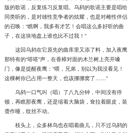
版的歌谣，反复练习反复唱。乌鸫的歌谣主要是唱给
同类听的，是对雄性竞争者的炫耀，也是对雌性伴侣
的召唤：“瞧啊，我多有才艺！会唱这么多好听的曲
子，在这块地盘上谁也比不过我！”
这回乌鸫在它原先的曲库里又添了料，加入夜鹰
那特有的“嗒嗒”声，在香樟对面的木兰树上亮开嗓
门，像是提醒夜鹰：“喂，兄弟，别以为我没看见！
这棵树你已占用一整天，也该挪挪窝了……”
乌鸫一口气叫（唱）了八九分钟，中间没有停
顿，再瞧那夜鹰，还是缩着大脑袋，耷拉着眼皮，装
聋作哑，纹丝不动。
枝头上，众多林鸟也在唱着曲儿，只不过乌鸫的