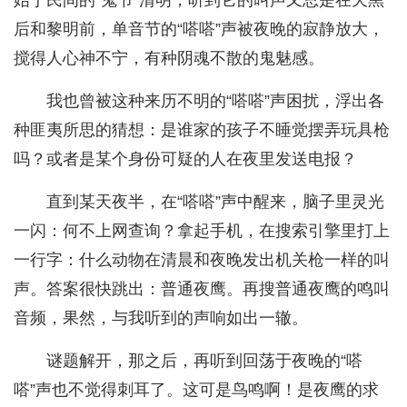
始于民间的“鬼节”清明，听到它的叫声又总是在天黑
后和黎明前，单音节的“嗒嗒”声被夜晚的寂静放大，
搅得人心神不宁，有种阴魂不散的鬼魅感。
我也曾被这种来历不明的“嗒嗒”声困扰，浮出各
种匪夷所思的猜想：是谁家的孩子不睡觉摆弄玩具枪
吗？或者是某个身份可疑的人在夜里发送电报？
直到某天夜半，在“嗒嗒”声中醒来，脑子里灵光
一闪：何不上网查询？拿起手机，在搜索引擎里打上
一行字：什么动物在清晨和夜晚发出机关枪一样的叫
声。答案很快跳出：普通夜鹰。再搜普通夜鹰的鸣叫
音频，果然，与我听到的声响如出一辙。
谜题解开，那之后，再听到回荡于夜晚的“嗒
嗒”声也不觉得刺耳了。这可是鸟鸣啊！是夜鹰的求