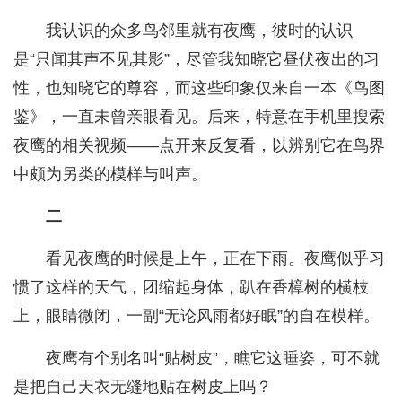
我认识的众多鸟邻里就有夜鹰，彼时的认识
是“只闻其声不见其影”，尽管我知晓它昼伏夜出的习
性，也知晓它的尊容，而这些印象仅来自一本《鸟图
鉴》，一直未曾亲眼看见。后来，特意在手机里搜索
夜鹰的相关视频——点开来反复看，以辨别它在鸟界
中颇为另类的模样与叫声。
二
看见夜鹰的时候是上午，正在下雨。夜鹰似乎习
惯了这样的天气，团缩起身体，趴在香樟树的横枝
上，眼睛微闭，一副“无论风雨都好眠”的自在模样。
夜鹰有个别名叫“贴树皮”，瞧它这睡姿，可不就
是把自己天衣无缝地贴在树皮上吗？