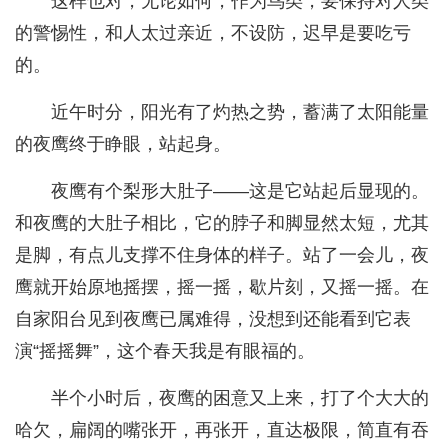
这样也对，无论如何，作为鸟类，要保持对人类
的警惕性，和人太过亲近，不设防，迟早是要吃亏
的。
近午时分，阳光有了灼热之势，蓄满了太阳能量
的夜鹰终于睁眼，站起身。
夜鹰有个梨形大肚子——这是它站起后显现的。
和夜鹰的大肚子相比，它的脖子和脚显然太短，尤其
是脚，有点儿支撑不住身体的样子。站了一会儿，夜
鹰就开始原地摇摆，摇一摇，歇片刻，又摇一摇。在
自家阳台见到夜鹰已属难得，没想到还能看到它表
演“摇摇舞”，这个春天我是有眼福的。
半个小时后，夜鹰的困意又上来，打了个大大的
哈欠，扁阔的嘴张开，再张开，直达极限，简直有吞