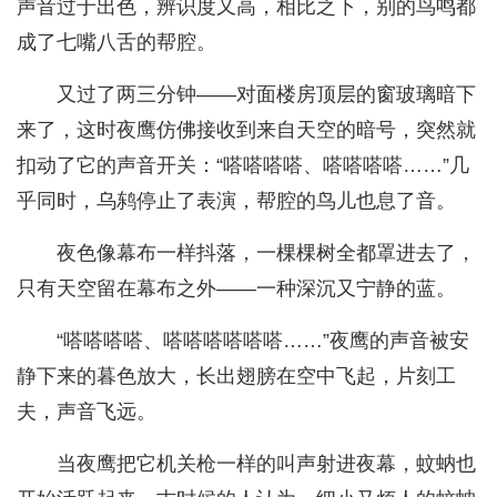
声音过于出色，辨识度又高，相比之下，别的鸟鸣都
成了七嘴八舌的帮腔。
又过了两三分钟——对面楼房顶层的窗玻璃暗下
来了，这时夜鹰仿佛接收到来自天空的暗号，突然就
扣动了它的声音开关：“嗒嗒嗒嗒、嗒嗒嗒嗒……”几
乎同时，乌鸫停止了表演，帮腔的鸟儿也息了音。
夜色像幕布一样抖落，一棵棵树全都罩进去了，
只有天空留在幕布之外——一种深沉又宁静的蓝。
“嗒嗒嗒嗒、嗒嗒嗒嗒嗒嗒……”夜鹰的声音被安
静下来的暮色放大，长出翅膀在空中飞起，片刻工
夫，声音飞远。
当夜鹰把它机关枪一样的叫声射进夜幕，蚊蚋也