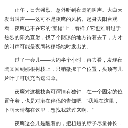
正午，日光强烈。意外听到夜鹰的叫声。大白天
发出叫声——这可不是夜鹰的风格。起身去阳台观
看，夜鹰已不在它的“宝榻”上，看样子它也难耐过于
热烈的阳光直射，找了个阴凉的地方待着去了，方才
的叫声可能是夜鹰转移场地时发出的。
过了一会儿——大约半个小时，再去看，发现夜
鹰又回到那根树枝上，只稍微挪了个位置，头顶有几
片叶子可以充当遮阳伞。
夜鹰对这根枝条可谓情有独钟。在一个固定的位
置守着，也是对潜在伴侣的告知吧：“我就在这里，
下雨天晴都在这里，想找我就过来啊。”
夜鹰这会儿是醒着的，把粗短的脖子尽量伸长，