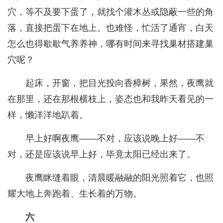
穴，等不及要下蛋了，就找个灌木丛或隐蔽一些的角
落，直接把蛋下在地上。也难怪，忙活了通宵，白天
怎么也得歇歇气养养神，哪有时间来寻找巢材搭建巢
穴呢？
起床，开窗，把目光投向香樟树，果然，夜鹰就
在那里，还在那根横枝上，姿态也和我昨天看见的一
样，懒洋洋地趴着。
早上好啊夜鹰——不对，应该说晚上好——不
对，还是应该说早上好，毕竟太阳已经出来了。
夜鹰眯缝着眼，清晨暖融融的阳光照着它，也照
耀大地上奔跑着、生长着的万物。
六