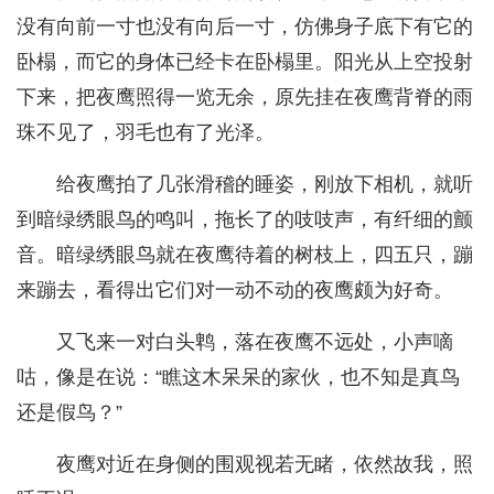
没有向前一寸也没有向后一寸，仿佛身子底下有它的
卧榻，而它的身体已经卡在卧榻里。阳光从上空投射
下来，把夜鹰照得一览无余，原先挂在夜鹰背脊的雨
珠不见了，羽毛也有了光泽。
给夜鹰拍了几张滑稽的睡姿，刚放下相机，就听
到暗绿绣眼鸟的鸣叫，拖长了的吱吱声，有纤细的颤
音。暗绿绣眼鸟就在夜鹰待着的树枝上，四五只，蹦
来蹦去，看得出它们对一动不动的夜鹰颇为好奇。
又飞来一对白头鹎，落在夜鹰不远处，小声嘀
咕，像是在说：“瞧这木呆呆的家伙，也不知是真鸟
还是假鸟？”
夜鹰对近在身侧的围观视若无睹，依然故我，照