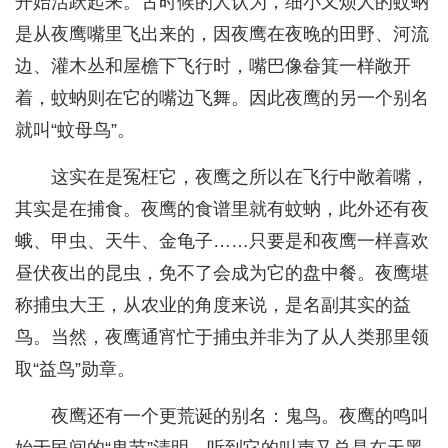
开始活跃起来。古时候的人认为，细小又烦人的蚊蚋
是从夜鹰嘴里飞出来的，因夜鹰在夜晚的田野、河流
边、灌木丛和屋檐下飞行时，嘴巴像畚箕一样敞开
着，蚊蚋则在它的嘴边飞舞。因此夜鹰的另一个别名
就叫“蚊母鸟”。
这实在是冤枉它，夜鹰之所以在飞行中敞着嘴，
其实是在捕食。夜鹰的食谱里就有蚊蚋，此外还有夜
蛾、甲虫、天牛、金龟子……只要是和夜鹰一样喜欢
昼伏夜出的昆虫，免不了会成为它的盘中餐。夜鹰堪
称捕虫大王，从农业的角度来说，是名副其实的益
鸟。当然，夜鹰通宵忙于捕虫并非为了从人类那里领
取“益鸟”勋章。
夜鹰还有一个更荒诞的别名：鬼鸟。夜鹰的鸣叫