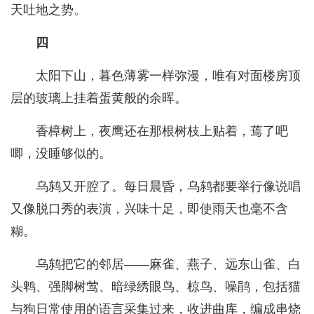
天吐地之势。
四
太阳下山，暮色薄雾一样弥漫，唯有对面楼房顶
层的玻璃上挂着蛋黄般的余晖。
香樟树上，夜鹰还在那根树枝上贴着，蔫了吧
唧，没睡够似的。
乌鸫又开腔了。每日晨昏，乌鸫都要举行像说唱
又像脱口秀的表演，兴味十足，即使雨天也毫不含
糊。
乌鸫把它的邻居——麻雀、燕子、远东山雀、白
头鹎、强脚树莺、暗绿绣眼鸟、椋鸟、噪鹃，包括猫
与狗日常使用的语言采集过来，收进曲库，编成串烧