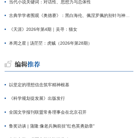
当代小说关键词：对话性、思想力与总体性
古典学学者围观《奥德赛》：黑白海伦、佩涅罗佩的别针与神秘入侵者
《天涯》2026年第4期｜吴寻：猫女
本周之星 | 汤茫茫：虎贼（2026年第28期）
以坚定的理想信念筑牢精神根基
《科学规划促发展》出版发行
全国文学报刊联盟常务理事会在北京召开
鲁奖访谈 | 蒲隆:像老兵胸前挂"红色英勇勋章"