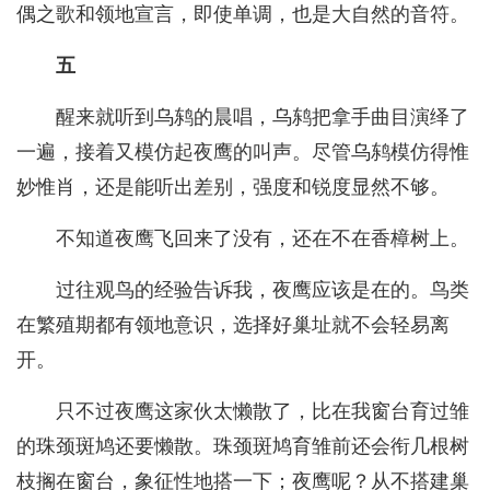
偶之歌和领地宣言，即使单调，也是大自然的音符。
五
醒来就听到乌鸫的晨唱，乌鸫把拿手曲目演绎了
一遍，接着又模仿起夜鹰的叫声。尽管乌鸫模仿得惟
妙惟肖，还是能听出差别，强度和锐度显然不够。
不知道夜鹰飞回来了没有，还在不在香樟树上。
过往观鸟的经验告诉我，夜鹰应该是在的。鸟类
在繁殖期都有领地意识，选择好巢址就不会轻易离
开。
只不过夜鹰这家伙太懒散了，比在我窗台育过雏
的珠颈斑鸠还要懒散。珠颈斑鸠育雏前还会衔几根树
枝搁在窗台，象征性地搭一下；夜鹰呢？从不搭建巢