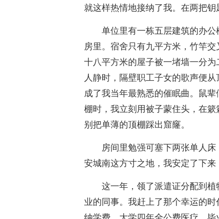
就这样热情地接纳了我。在两把钥
单位里有一栋五层建筑的办公
房里。宿舍只有九平方米，竹竿交
十八平方米的屋子被一堵墙一分为
人静时，隔壁职工子女的歌声便从
成了我当年最熟悉的催眠曲。鼠辈
棚时，我立刻用被子蒙住头，在簌
别把单薄的顶棚踩出窟窿。
房间里勉强可塞下两张单人床
安城南这方寸之地，我安定了下来
这一年，领了派遣证分配到植
业的同事。我赶上了那个幸运的时
纳学费，大学四年全公费医疗，毕