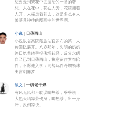
想要走到繁花中去游冶的一番的奢
想。人在花中，花在人旁，花簇拥着
人开，人摇曳着花去，这是多么令人
羡慕且神往的图画中的世界啊。
小说
|
日薄西山
小说以省高院藏族法官罗布的第一人
称回忆展开。八岁那年，失明的奶奶
终日执着绕菩提佛塔转经，反复念叨
自己已到日薄西山，执意留住罗布陪
伴，不愿他入学；同龄玩伴丹增顿珠
出言刺痛罗
散文
|
一碗老干烘
有风无风都不耽误喝热茶，爷爷说，
大热天喝凉茶伤身，喝热茶，出一身
汗，反倒凉快。