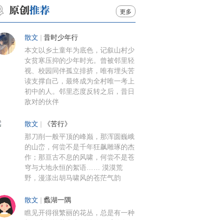
更多
散文
|
昔时少年行
本文以乡土童年为底色，记叙山村少
女贫寒压抑的少年时光。曾被邻里轻
视、校园同伴孤立排挤，唯有埋头苦
读支撑自己，最终成为全村唯一考上
初中的人。邻里态度反转之后，昔日
敌对的伙伴
散文
|
《苦行》
那刀削一般平顶的峰巅，那浑圆巍峨
的山峦，何尝不是千年狂飙雕琢的杰
作；那亘古不息的风啸，何尝不是苍
穹与大地永恒的絮语…… 漠漠荒
野，漫漾出胡马啸风的苍茫气韵
散文
|
蠡湖一隅
瞧见开得很繁丽的花丛，总是有一种