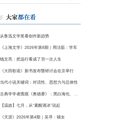
从鲁迅文学奖看创作新趋势
《上海文学》2026年第8期｜周洁茹：学车
钱文亮：把远行看成了另一次人生
《大田歌谣》新书发布暨研讨会在京举行
当代小说关键词：对话性、思想力与总体性
古典学学者围观《奥德赛》：黑白海伦、佩涅罗佩的别针与神秘入侵者
【温故】七月，从“素醒酒冰”说起
《天涯》2026年第4期｜吴寻：猫女