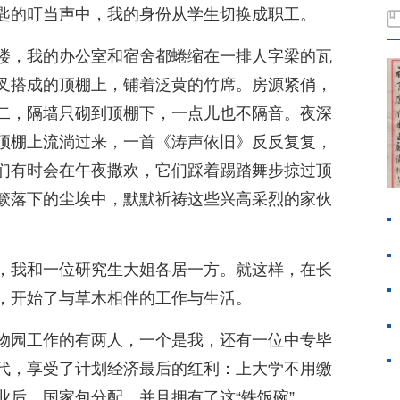
匙的叮当声中，我的身份从学生切换成职工。
楼，我的办公室和宿舍都蜷缩在一排人字梁的瓦
叉搭成的顶棚上，铺着泛黄的竹席。房源紧俏，
二，隔墙只砌到顶棚下，一点儿也不隔音。夜深
顶棚上流淌过来，一首《涛声依旧》反反复复，
们有时会在午夜撒欢，它们踩着踢踏舞步掠过顶
簌落下的尘埃中，默默祈祷这些兴高采烈的家伙
，我和一位研究生大姐各居一方。就这样，在长
，开始了与草木相伴的工作与生活。
物园工作的有两人，一个是我，还有一位中专毕
代，享受了计划经济最后的红利：上大学不用缴
业后，国家包分配，并且拥有了这“铁饭碗”。