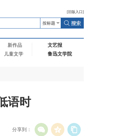
[
旧版
入口]
新作品
文艺报
儿童文学
鲁迅文学院
低语时
分享到：