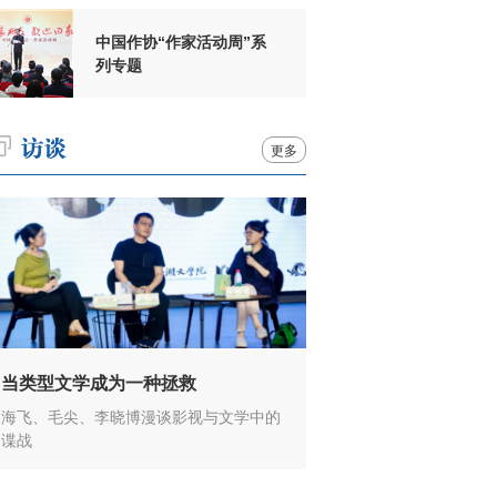
中国作协“作家活动周”系
列专题
更多
当类型文学成为一种拯救
海飞、毛尖、李晓博漫谈影视与文学中的
谍战