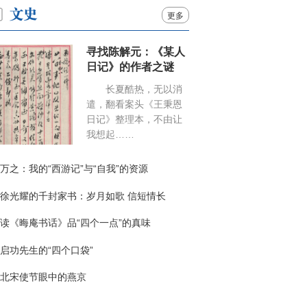
更多
寻找陈解元：《某人
日记》的作者之谜
长夏酷热，无以消
遣，翻看案头《王秉恩
日记》整理本，不由让
我想起……
万之：我的“西游记”与“自我”的资源
徐光耀的千封家书：岁月如歌 信短情长
读《晦庵书话》品“四个一点”的真味
启功先生的“四个口袋”
北宋使节眼中的燕京