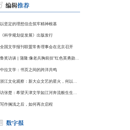
以坚定的理想信念筑牢精神根基
《科学规划促发展》出版发行
全国文学报刊联盟常务理事会在北京召开
鲁奖访谈 | 蒲隆:像老兵胸前挂"红色英勇勋章"
中拉文学：书页之间的跨洋共鸣
浙江文化观察：新大众文艺的星火，何以燎原？
访张楚：希望天津文学如江河奔流般生生不息
写作搁浅之后，如何再次启程