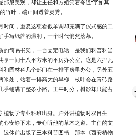
品那般美观，却让主任和方姐笑着夸道“字如其
润的竹叶，端正间透着灵秀。
月时间，重复这项看似单调却充满了仪式感的工
了手写纸牌的温润，一个时代悄然落幕。
质的简易书架，一台固定电话，是我们科普科当
共享一间十八平方米的平房办公室。这是六排瓦
科和园林科几个部门在一排平房里办公，另外五
两米处，站着一排高大的旱柳，枝叶会在青砖路
几乎铺满了整条小路。正午时分，树影却只能占
学植物学专业科班出身。户外讲植物时双目生
的心安静下来，专心听他的草木之道。主任的文
。退休前出版了三本科普图书。那本《西安植物