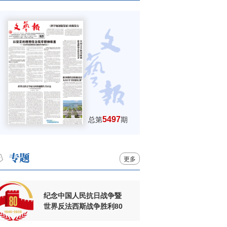
5497
总第
期
更多
纪念中国人民抗日战争暨
世界反法西斯战争胜利80
周年