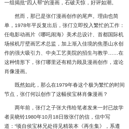
一组揭批“四人帮”的漫画，石破天惊，好评如潮。
然而，那已是张仃漫画创作的尾声。理由也简
单，1978年平反复出后，张仃立即投入繁忙的工作：
任电影动画片《哪吒闹海》美术总设计、首都国际机
场候机厅壁画艺术总监，加上渐入佳境的焦墨山水创
作的强大吸引力、中央工艺美院的招生与教学……在
这种情形下，张仃哪里还有精力顾及漫画创作，遑论
肖像漫画。
既然如此，那么在1979年春这个极为繁忙的时间
节点，张仃何以创作了这幅侯宝林肖像漫画？
两年前，张仃之子张大伟给笔者发来一封已故学
者吴晓铃1980年10月18日致张仃的信，信中写
道：“顷自侯宝林兄处得见精装本《再生集》，系遵