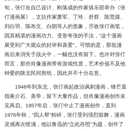
旬，张仃在自己设计、刚落成的作家俱乐部举办《张
仃漫画展》，文抗作家萧军、丁玲、舒群、陈荒煤、
刘白羽、陈布文、白朗等人的形象，尽收张仃画笔，
因其精湛的漫画功力、变形夸张的手法，“这个漫画
展受到广大观众的好评和喜爱”。可惜的是，那批漫
画后来消失于战火中，一幅也没有留下。也许对张仃
而言，那些肖像漫画带有游戏性质，艺术价值不及他
钟爱的陕北民间剪纸，因此并不十分在意。
1946年到东北，张仃画起政治讽刺漫画，锋芒直
指蒋介石、美帝，留下大量作品，但肖像漫画创作未
见再启。1957年后，张仃中止了漫画创作，直到
1976年秋，“四人帮”粉碎，张仃受到强烈鼓舞，漫画
灵感再次喷涌，他以鲁迅的“立此存照”为题，创作了