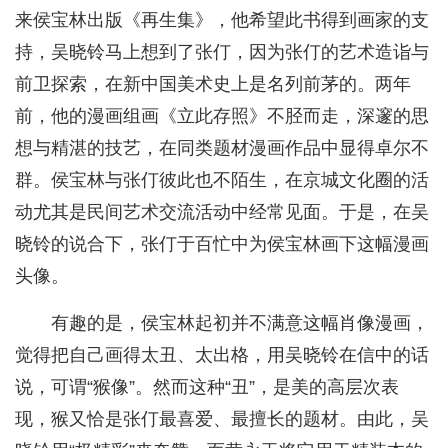
来侯宝林出版《再生集》，他希望此书得到画家的支
持，吴晓铃马上想到了张仃，因为张仃的艺术造诣与
前卫探索，在新中国美术史上是名列前茅的。两年
前，他的漫画组画《立此存照》不胫而走，深邃的思
想与精湛的技艺，在同类题材漫画作品中显得卓尔不
群。侯宝林与张仃彼此也不陌生，在京城文化圈的活
动尤其是民间艺术交流活动中经常见面。于是，在吴
晓铃的说合下，张仃于百忙中为侯宝林画下这幅漫画
头像。
有趣的是，侯宝林起初并不满意这幅肖像漫画，
觉得把自己画得太丑、太出格，用吴晓铃在信中的话
说，可谓“猴像”。然而这种“丑”，是美的高层次表
现，猴又恰是张仃最喜爱、最擅长的题材。由此，吴