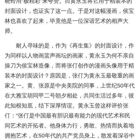
晓铃用“极精彩”来夸赞。而黄永玉将它用于精装本的
封面设计，也证实了这一点。于是对这幅漫画，侯宝
林也喜欢了起来，毕竟他是一位深谙艺术的相声大
师。
耐人寻味的是，作为《再生集》的封面设计，作
为同样以人物画蜚声画坛的画家，黄永玉为何不亲自
操刀为侯宝林造像，而将张仃创作的漫画头像用于精
装本的封面设计？原因是，张仃为黄永玉最敬重的画
家之一。黄、张原是中央美院的同事，上世纪50年代
在大雅宝胡同甲二号朝夕相处，共同生活过多年，彼
此知根知底，结下深厚情谊。黄永玉曾这样评价张
仃：“张仃是中国最有胆识最有能力的现代艺术和民
间艺术的开拓者。他身体力行，勇敢、热情而执着地
拥抱艺术，在50年代的共产党员身上，散发着深谷中