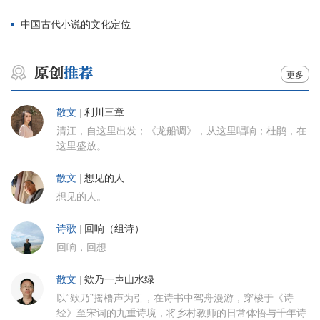
中国古代小说的文化定位
更多
散文
|
利川三章
清江，自这里出发；《龙船调》，从这里唱响；杜鹃，在
这里盛放。
散文
|
想见的人
想见的人。
诗歌
|
回响（组诗）
回响，回想
散文
|
欸乃一声山水绿
以“欸乃”摇橹声为引，在诗书中驾舟漫游，穿梭于《诗
经》至宋词的九重诗境，将乡村教师的日常体悟与千年诗