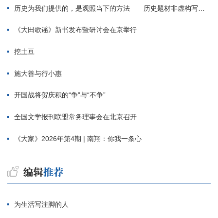
历史为我们提供的，是观照当下的方法——历史题材非虚构写作多人谈
《大田歌谣》新书发布暨研讨会在京举行
挖土豆
施大善与行小惠
开国战将贺庆积的“争”与“不争”
全国文学报刊联盟常务理事会在北京召开
《大家》2026年第4期 | 南翔：你我一条心
为生活写注脚的人