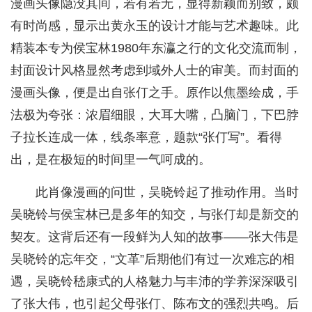
漫画头像隐没其间，若有若无，显得新颖而别致，颇
有时尚感，显示出黄永玉的设计才能与艺术趣味。此
精装本专为侯宝林1980年东瀛之行的文化交流而制，
封面设计风格显然考虑到域外人士的审美。而封面的
漫画头像，便是出自张仃之手。原作以焦墨绘成，手
法极为夸张：浓眉细眼，大耳大嘴，凸脑门，下巴脖
子拉长连成一体，线条率意，题款“张仃写”。看得
出，是在极短的时间里一气呵成的。
此肖像漫画的问世，吴晓铃起了推动作用。当时
吴晓铃与侯宝林已是多年的知交，与张仃却是新交的
契友。这背后还有一段鲜为人知的故事——张大伟是
吴晓铃的忘年交，“文革”后期他们有过一次难忘的相
遇，吴晓铃嵇康式的人格魅力与丰沛的学养深深吸引
了张大伟，也引起父母张仃、陈布文的强烈共鸣。后