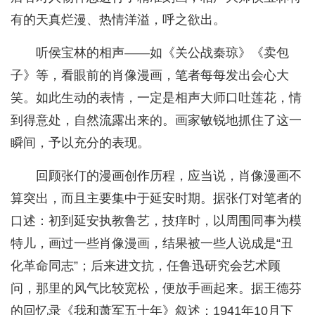
有的天真烂漫、热情洋溢，呼之欲出。
听侯宝林的相声——如《关公战秦琼》《卖包
子》等，看眼前的肖像漫画，笔者每每发出会心大
笑。如此生动的表情，一定是相声大师口吐莲花，情
到得意处，自然流露出来的。画家敏锐地抓住了这一
瞬间，予以充分的表现。
回顾张仃的漫画创作历程，应当说，肖像漫画不
算突出，而且主要集中于延安时期。据张仃对笔者的
口述：初到延安执教鲁艺，技痒时，以周围同事为模
特儿，画过一些肖像漫画，结果被一些人说成是“丑
化革命同志”；后来进文抗，任鲁迅研究会艺术顾
问，那里的风气比较宽松，便放手画起来。据王德芬
的回忆录《我和萧军五十年》叙述：1941年10月下