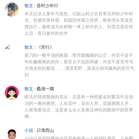
散文
|
昔时少年行
本文以乡土童年为底色，记叙山村少女贫寒压抑的少年时
光。曾被邻里轻视、校园同伴孤立排挤，唯有埋头苦读支
撑自己，最终成为全村唯一考上初中的人。邻里态度反转
之后，昔日敌对的伙伴
散文
|
《苦行》
那刀削一般平顶的峰巅，那浑圆巍峨的山峦，何尝不是千
年狂飙雕琢的杰作；那亘古不息的风啸，何尝不是苍穹与
大地永恒的絮语…… 漠漠荒野，漫漾出胡马啸风的苍茫气
韵
散文
|
蠡湖一隅
瞧见开得很繁丽的花丛，总是有一种想要走到繁花中去游
冶的一番的奢想。人在花中，花在人旁，花簇拥着人开，
人摇曳着花去，这是多么令人羡慕且神往的图画中的世界
啊。
小说
|
日薄西山
小说以省高院藏族法官罗布的第一人称回忆展开。八岁那