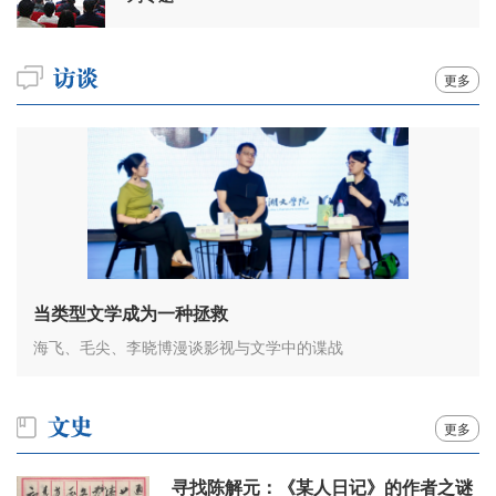
更多
当类型文学成为一种拯救
海飞、毛尖、李晓博漫谈影视与文学中的谍战
更多
寻找陈解元：《某人日记》的作者之谜