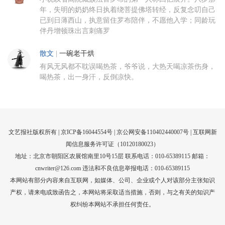
年，失明的奶奶终日执着绕菩提佛塔转经，反复念叨自己
已到日薄西山，执意留住罗布陪伴，不愿他入学；同龄玩
伴丹增顿珠出言刺痛罗
散文
|
一碗老干烘
有风无风都不耽误喝热茶，爷爷说，大热天喝凉茶伤身，
喝热茶，出一身汗，反倒凉快。
文艺报社版权所有 |
京ICP备16044554号
| 京公网安备110402440007号 |
互联网新
闻信息服务许可证（10120180023）
地址：北京市朝阳区农展馆南里10号15层 联系电话：010-65389115 邮箱：
cnwriter@126.com 违法和不良信息举报电话：010-65389115
本网站有部分内容来自互联网，如媒体、公司、企业或个人对该部分主张知识
产权，请来电或致函告之，本网站将采取适当措施，否则，与之有关的知识产
权纠纷本网站不承担任何责任。