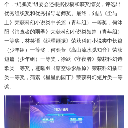
个，“鲲鹏奖”组委会还根据投稿和获奖情况，评选出
优秀组织奖和优秀指导老师奖。最终，刘喆《尘与
土》荣获科幻小说类中长篇（青年组）一等奖，何沐
阳《筛查者的雨季》荣获科幻小说类短篇（青年组）
一等奖，林笑语《织理颤振》荣获科幻小说类中长篇
（少年组）一等奖，何奕萱《高山流水觅知音》荣获
短篇（少年组）一等奖，徐跃《守夜者》荣获科幻诗
歌类一等奖，蹇曜羽《黯空绿影晶原》荣获科幻插画
类一等奖，蒲素《星星的园丁》荣获科幻短片类一等
奖。