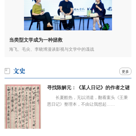
当类型文学成为一种拯救
海飞、毛尖、李晓博漫谈影视与文学中的谍战
更多
寻找陈解元：《某人日记》的作者之谜
长夏酷热，无以消遣，翻看案头《王秉
恩日记》整理本，不由让我想起……