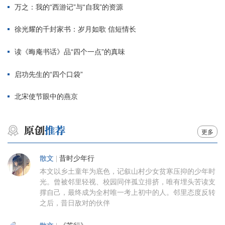
万之：我的“西游记”与“自我”的资源
徐光耀的千封家书：岁月如歌 信短情长
读《晦庵书话》品“四个一点”的真味
启功先生的“四个口袋”
北宋使节眼中的燕京
更多
散文
|
昔时少年行
本文以乡土童年为底色，记叙山村少女贫寒压抑的少年时
光。曾被邻里轻视、校园同伴孤立排挤，唯有埋头苦读支
撑自己，最终成为全村唯一考上初中的人。邻里态度反转
之后，昔日敌对的伙伴