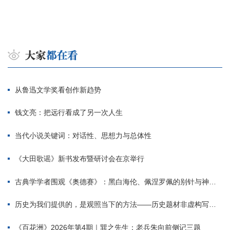
从鲁迅文学奖看创作新趋势
钱文亮：把远行看成了另一次人生
当代小说关键词：对话性、思想力与总体性
《大田歌谣》新书发布暨研讨会在京举行
古典学学者围观《奥德赛》：黑白海伦、佩涅罗佩的别针与神秘入侵者
历史为我们提供的，是观照当下的方法——历史题材非虚构写作多人谈
《百花洲》2026年第4期｜巽之先生：老兵朱向前侧记三题