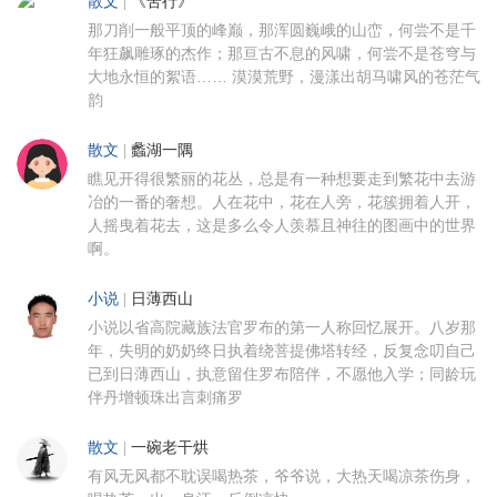
散文
|
《苦行》
那刀削一般平顶的峰巅，那浑圆巍峨的山峦，何尝不是千
年狂飙雕琢的杰作；那亘古不息的风啸，何尝不是苍穹与
大地永恒的絮语…… 漠漠荒野，漫漾出胡马啸风的苍茫气
韵
散文
|
蠡湖一隅
瞧见开得很繁丽的花丛，总是有一种想要走到繁花中去游
冶的一番的奢想。人在花中，花在人旁，花簇拥着人开，
人摇曳着花去，这是多么令人羡慕且神往的图画中的世界
啊。
小说
|
日薄西山
小说以省高院藏族法官罗布的第一人称回忆展开。八岁那
年，失明的奶奶终日执着绕菩提佛塔转经，反复念叨自己
已到日薄西山，执意留住罗布陪伴，不愿他入学；同龄玩
伴丹增顿珠出言刺痛罗
散文
|
一碗老干烘
有风无风都不耽误喝热茶，爷爷说，大热天喝凉茶伤身，