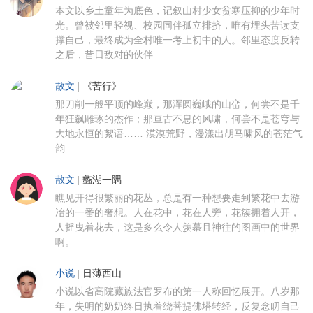
本文以乡土童年为底色，记叙山村少女贫寒压抑的少年时
光。曾被邻里轻视、校园同伴孤立排挤，唯有埋头苦读支
撑自己，最终成为全村唯一考上初中的人。邻里态度反转
之后，昔日敌对的伙伴
散文
|
《苦行》
那刀削一般平顶的峰巅，那浑圆巍峨的山峦，何尝不是千
年狂飙雕琢的杰作；那亘古不息的风啸，何尝不是苍穹与
大地永恒的絮语…… 漠漠荒野，漫漾出胡马啸风的苍茫气
韵
散文
|
蠡湖一隅
瞧见开得很繁丽的花丛，总是有一种想要走到繁花中去游
冶的一番的奢想。人在花中，花在人旁，花簇拥着人开，
人摇曳着花去，这是多么令人羡慕且神往的图画中的世界
啊。
小说
|
日薄西山
小说以省高院藏族法官罗布的第一人称回忆展开。八岁那
年，失明的奶奶终日执着绕菩提佛塔转经，反复念叨自己