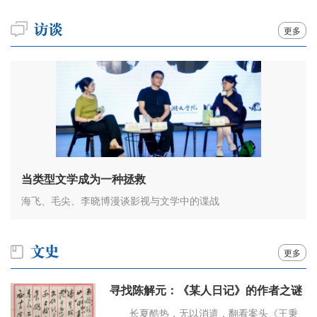
更多
当类型文学成为一种拯救
海飞、毛尖、李晓博漫谈影视与文学中的谍战
更多
寻找陈解元：《某人日记》的作者之谜
长夏酷热，无以消遣，翻看案头《王秉