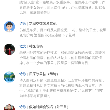
绕“望天凼”这一秘境展开双重叙事。 在野外工作途中，作
者偶遇少女菊子，两人结伴而行，产生朦胧情愫。因赠表
风波、家庭阻挠等阴
诗歌
|
花园空荡荡及其他
仍然是冬天。目力所及花园空无 一花。翻转的干土，被黑
色防护网 遮覆的部分应该播下了花种
散文
|
村医老杨
老杨用他精湛的医疗技术，和他纯洁无瑕的医德，温暖呵
护着村民的健康。他的人格魅力，他甘愿奉献的高尚情
操，在一个少年的眼里，跟星辰一样璀璨夺目。
诗歌
|
屈原故里帖（组诗）
诗人白河泛舟的《屈原故里帖》以五首环环相扣的诗篇，
将屈原精神从历史文本植入当代秭归的山水与日常。诗
中，“橘颂”化为漫山脐橙与糖度检测仪，“九畹芝兰”演变
为丝绵茶与直播间的
诗歌
|
假如时间会说话（外三首）