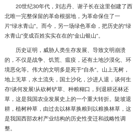
20世纪30年代，刘志丹、谢子长在这里创建了西
北唯一完整保留的革命根据地，为革命保住了一
片“绿水青山”。而今，另一场绿色革命，把历史的“绿
水青山”变成百姓实实在在的“金山银山”。
历史证明，威胁人类生存发展、导致文明崩溃
的，不仅是战争、饥荒、瘟疫，还有土地沙漠化、环
境恶化等。伟大的文明多是死于“自杀”。山上无树，
地上无草，水土流失，国土沙化，沙进人退，谈何生
存!谈何发展!从砍树铲草、种粮糊口，到退耕还林还
草，这是我国农业发展史上的一个重大转折。陡坡退
耕，植树种草，由过去以林草换粮到以粮换林草，这
是我国西部农村产业结构的历史性变迁和战略性调
整。