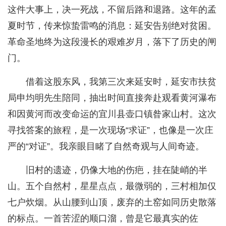
这件大事上，决一死战，不留后路和退路。这年的孟
夏时节，传来惊蛰雷鸣的消息：延安告别绝对贫困。
革命圣地终为这段漫长的艰难岁月，落下了历史的闸
门。
借着这股东风，我第三次来延安时，延安市扶贫
局申均明先生陪同，抽出时间直接奔赴观看黄河瀑布
和因黄河而改变命运的宜川县壶口镇昝家山村。这次
寻找答案的旅程，是一次现场“求证”，也像是一次庄
严的“对证”。我亲眼目睹了自然奇观与人间奇迹。
旧村的遗迹，仍像大地的伤疤，挂在陡峭的半
山。五个自然村，星星点点，最微弱的，三村相加仅
七户炊烟。从山腰到山顶，废弃的土窑如同历史散落
的标点。一首苦涩的顺口溜，曾是它最真实的佐