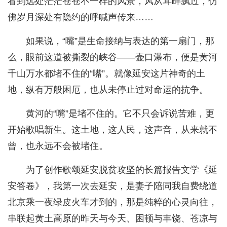
看到远处茫茫苍苍不一样的风景，风从耳畔飘过，仿
佛岁月深处有隐约的呼喊声传来……
如果说，“嘴”是生命接纳与表达的第一扇门，那
么，眼前这道被撕裂的峡谷——壶口瀑布，便是黄河
千山万水都堵不住的“嘴”。就像延安这片神奇的土
地，纵有万般困厄，也从未停止过对命运的抗争。
黄河的“嘴”是堵不住的。它不只会诉说苦难，更
开始歌唱新生。这土地，这人民，这声音，从来就不
曾，也永远不会被堵住。
为了创作歌颂延安脱贫攻坚的长篇报告文学《延
安答卷》，我第一次去延安，是妻子陪同我自费绕道
北京乘一夜绿皮火车才到的，那是纯粹的心灵向往，
串联起黄土高原的昨天与今天、困顿与丰饶、苍凉与