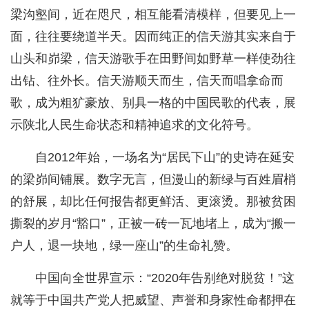
梁沟壑间，近在咫尺，相互能看清模样，但要见上一
面，往往要绕道半天。因而纯正的信天游其实来自于
山头和峁梁，信天游歌手在田野间如野草一样使劲往
出钻、往外长。信天游顺天而生，信天而唱拿命而
歌，成为粗犷豪放、别具一格的中国民歌的代表，展
示陕北人民生命状态和精神追求的文化符号。
自2012年始，一场名为“居民下山”的史诗在延安
的梁峁间铺展。数字无言，但漫山的新绿与百姓眉梢
的舒展，却比任何报告都更鲜活、更滚烫。那被贫困
撕裂的岁月“豁口”，正被一砖一瓦地堵上，成为“搬一
户人，退一块地，绿一座山”的生命礼赞。
中国向全世界宣示：“2020年告别绝对脱贫！”这
就等于中国共产党人把威望、声誉和身家性命都押在