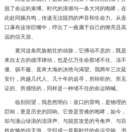
脱了命运的束缚。时代的浪潮与一条大河的咆哮，在
此处同频共鸣，传递无法阻挡的声音和生命力。从壶
口瀑布这张巨嘴中，哼出了一曲属于自己的嘹亮且高
远的信天游。
黄河这条民族粗壮的动脉，它搏动不息的，既是
来自太古的雄浑律动，也是亿万生命那堵不住、冻不
僵、驯不服、直奔大海的决绝与渴望。我两年三次延
安行，跨越几代人、几十年的追寻，所聆听的、所见
证的、所感悟的，同样是一种堵不住的命运呐喊。
临别回望，我忽然明白：壶口的雷鸣，是物理的
巨响，更是历史的回响。它曾是苦难的咆哮，如今，
却与漫山绿浪的澎湃声、与脱贫攻坚的号角声、与百
姓欢愉的信天游，交织成一首新时代的命运交响，书