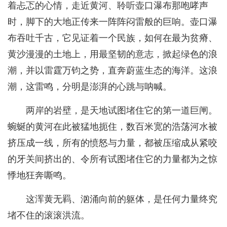
着忐忑的心情，走近黄河、聆听壶口瀑布那咆哮声
时，脚下的大地正传来一阵阵闷雷般的巨响。壶口瀑
布吞吐千古，它见证着一个民族，如何在最为贫瘠、
黄沙漫漫的土地上，用最坚韧的意志，掀起绿色的浪
潮，并以雷霆万钧之势，直奔蔚蓝生态的海洋。这浪
潮，这雷鸣，分明是澎湃的心跳与呐喊。
两岸的岩壁，是天地试图堵住它的第一道巨闸。
蜿蜒的黄河在此被猛地扼住，数百米宽的浩荡河水被
挤压成一线，所有的愤怒与力量，都被压缩成从紧咬
的牙关间挤出的、令所有试图堵住它的力量都为之惊
悸地狂奔嘶鸣。
这浑黄无羁、汹涌向前的躯体，是任何力量终究
堵不住的滚滚洪流。