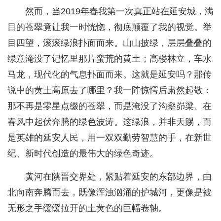
然而，当2019年春我第一次真正站在延安城，满
目的苍翠竟让我一时恍惚，彻底颠覆了我的视觉。举
目四望，滚滚绿浪扑面而来。山山披绿，层层叠叠的
绿意淹没了记忆里那片蛮荒的黄土；高楼林立，车水
马龙，现代化的气息扑面而来。这就是延安吗？那传
说中的黄土高原去了哪里？我一阵惊愕后肃然起敬：
那不再是零星点缀的苍翠，而是淹没了沟壑峁梁、在
春风中起伏奔腾的绿色波涛。这绿浪，并非天赐，而
是英雄的延安人民，用一双双勤劳智慧的手，在新世
纪、新时代创造的最伟大的绿色奇迹。
黄河在陕晋交界处，紧贴着延安的东部边界，由
北向南奔腾而去，既像浑浊汹涌的护城河，更像是被
无形之手缓缓拉开的土黄色的巨幅卷轴。