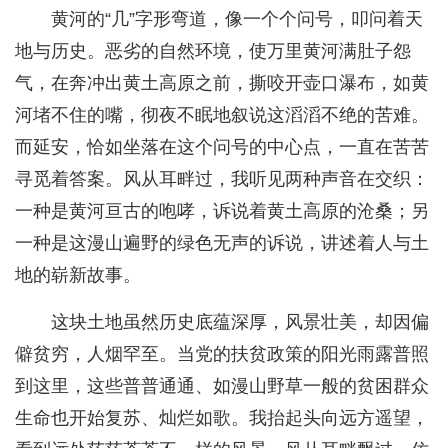
黄河的“几”字形弯道，像一个个问号，叩问着天
地与历史。恶劣的自然环境，使万里黄河满肚子怨
气，在奔冲出黄土高原之前，撕咬开壶口瀑布，如黄
河堵不住的嘴，彻夜不眠地叙说这滔滔不绝的苦难。
而延安，恰如坐落在这个问号的中心点，一直在苦苦
寻觅着答案。风从耳畔过，我听见两种声音在交织：
一种是黄河亘古的咆哮，诉说着黄土高原的沧桑；另
一种是这漫山遍野的绿色无声的诉说，讲述着人与土
地的崭新故事。
这块土地虽然历史底蕴深厚，风景壮美，却因偏
僻贫穷，人烟罕至。当党的扶贫政策的阳光雨露普照
到这里，这些普普通通、如漫山野草一般的贫困群众
生命也开始复苏、灿烂如歌。我抬起头向远方遥望，