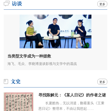
更多
当类型文学成为一种拯救
海飞、毛尖、李晓博漫谈影视与文学中的谍战
更多
寻找陈解元：《某人日记》的作者之谜
长夏酷热，无以消遣，翻看案头《王秉
恩日记》整理本，不由让我想起……