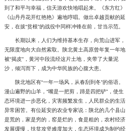
到了和平与幸福，信天游欢快地唱起来。《东方红》
《山丹丹花开红艳艳》遍地哼唱。做出卓越贡献的延
安，在拔“贫根”的战役中同样冲锋在前，甘当示范。
长期以来，人们为维持基本生存，向荒山进军，
无限度地向大自然索取。陕北黄土高原曾年复一年地
被“揭皮”，黄河中段流经这片土地，夹带了大量泥
沙，倾泻而下，成为中华民族的心腹大患。
陕北地区有“一年一场风，从春刮到冬”的俗语。
漫山遍野的山羊，“嘴是一把剪，蹄是四把铲”，使生
态环境进一步恶化，灾害频繁发生，人民群众的生活
异常困苦。有位延安的农业专家说：陕北的几个县山
是荒的，家是穷的，窑是烂的，食是粗的，农村经济
发展缓慢，扶贫攻坚难度加大，生态环境成为制约经