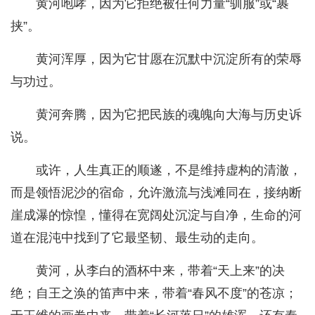
黄河咆哮，因为它拒绝被任何力量“驯服”或“裹
挟”。
黄河浑厚，因为它甘愿在沉默中沉淀所有的荣辱
与功过。
黄河奔腾，因为它把民族的魂魄向大海与历史诉
说。
或许，人生真正的顺遂，不是维持虚构的清澈，
而是领悟泥沙的宿命，允许激流与浅滩同在，接纳断
崖成瀑的惊惶，懂得在宽阔处沉淀与自净，生命的河
道在混沌中找到了它最坚韧、最生动的走向。
黄河，从李白的酒杯中来，带着“天上来”的决
绝；自王之涣的笛声中来，带着“春风不度”的苍凉；