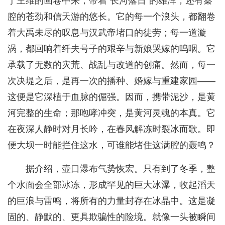
于王维的画卷中来，带着“长河落日”的雄浑，还有秦
腔的苍劲和信天游的悠长。它的每一个浪头，都翻卷
着大禹未尽的叹息与汉武帝堵口的徒劳；每一道漩
涡，都回响着纤夫号子的艰辛与新娘哭嫁的呜咽。它
承载了无数的灾荒、战乱与改道的创痛。然而，每一
次决堤之后，是再一次的播种、婚嫁与重建家园——
这便是它深植于血脉的倔强。因而，携带泥沙，是黄
河完整的生命；那咆哮冲突，是黄河灵魂的本真。它
在夜深人静时对月长吟，在春风解冻时裂冰而歌。即
便大坝一时能拦住这水，可谁能堵住这满腔的轰鸣？
据介绍，壶口瀑布气势恢宏。只有到了冬季，整
个水面会全部冰冻，形成罕见的巨大冰瀑，收起滔天
的巨浪与雷鸣，将所有的力量封存在冰晶中。这是凝
固的、静默的、更具欺骗性的险境。就像一头被瞬间