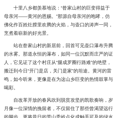
十里八乡都羡慕地说：“昝家山村的巨变得益于
母亲河——黄河的恩赐。”那源自母亲河的咆哮，仿
佛化作百姓灶膛里欢腾的火焰，与壶口的涛声一同，
烹煮着崭新的好光景。
站在昝家山村的新居前，回首可见壶口瀑布升腾
的水雾。那道永恒的瀑布，如同一位沉默而庄严的证
人，它见证了这个村庄从“腿成罗圈行路难”的绝壁，
搬迁到今日“开门是店，关门是家”的坦途。黄河的雷
鸣，如今听来，更像是在为这山乡巨变的热情鼓掌与
喝彩。
自改革开放的春风吹到脱贫攻坚的凯歌奏响，岁
月像一位深情的挽留者，不仅留住了那些曾渴望远行
的脚步，更将昔日的荒山秃岭点化成触手可及的绿水