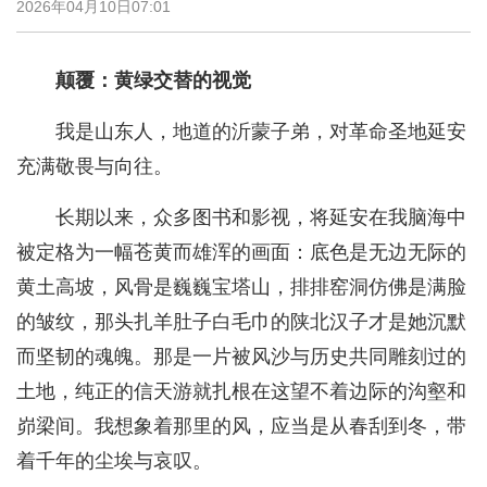
2026年04月10日07:01
颠覆：黄绿交替的视觉
我是山东人，地道的沂蒙子弟，对革命圣地延安
充满敬畏与向往。
长期以来，众多图书和影视，将延安在我脑海中
被定格为一幅苍黄而雄浑的画面：底色是无边无际的
黄土高坡，风骨是巍巍宝塔山，排排窑洞仿佛是满脸
的皱纹，那头扎羊肚子白毛巾的陕北汉子才是她沉默
而坚韧的魂魄。那是一片被风沙与历史共同雕刻过的
土地，纯正的信天游就扎根在这望不着边际的沟壑和
峁梁间。我想象着那里的风，应当是从春刮到冬，带
着千年的尘埃与哀叹。