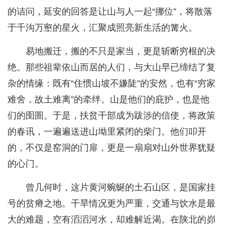
的诘问，延安的回答是让山与人一起“挪位”，将散落
于千沟万壑的星火，汇聚成照亮新生活的篝火。
易地搬迁，搬的不只是家当，更是斩断穷根的决
绝。那些祖辈依山而居的人们，与大山早已缔结了复
杂的情缘：既有“住惯山坡不嫌陡”的安然，也有“穷家
难舍，故土难离”的牵绊。山是他们的庇护，也是他
们的囹圄。于是，扶贫干部成为跋涉的信使，将政策
的春讯，一遍遍送进山坳里紧闭的柴门。他们叩开
的，不仅是窑洞的门扉，更是一扇扇对山外世界犹疑
的心门。
曾几何时，这片黄河蜿蜒的土石山区，是国家挂
号的贫瘠之地。干旱情况更为严重，交通与饮水是最
大的难题，空有滔滔河水，却难解近渴。在陕北的峁