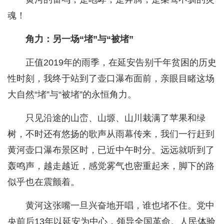
魂！
角力：另一场“堵”与“被堵”
正值2019年的雨季，在延安告别千年贫困的历史
性时刻，我终于站到了壶口瀑布面前，亲眼目睹这场
大自然“堵”与“被堵”的永恒角力。
只见沿途的山峦、山塬、山川栽满了苹果和绿
树，不时还有悠扬的歌声从雨幕传来，我们一行赶到
黄河壶口瀑布景区时，已近中午时分。远远就听到了
轰鸣声，越走越近，感觉雾气也密重起来，脚下的路
似乎也在震颤着。
黄河这张嘴一旦兴奋地开唱，谁也堵不住。党中
央前后13年以延安为中心，领导全国革命。人民体验