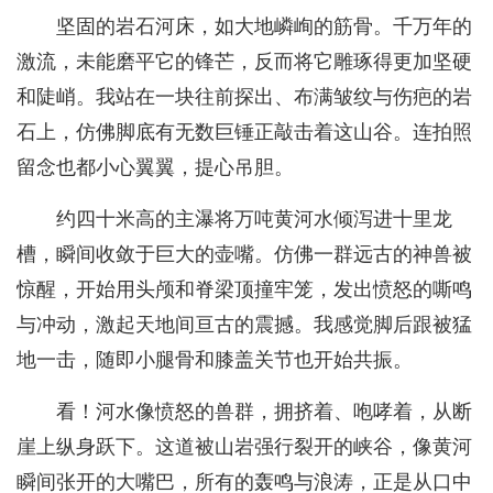
坚固的岩石河床，如大地嶙峋的筋骨。千万年的
激流，未能磨平它的锋芒，反而将它雕琢得更加坚硬
和陡峭。我站在一块往前探出、布满皱纹与伤疤的岩
石上，仿佛脚底有无数巨锤正敲击着这山谷。连拍照
留念也都小心翼翼，提心吊胆。
约四十米高的主瀑将万吨黄河水倾泻进十里龙
槽，瞬间收敛于巨大的壶嘴。仿佛一群远古的神兽被
惊醒，开始用头颅和脊梁顶撞牢笼，发出愤怒的嘶鸣
与冲动，激起天地间亘古的震撼。我感觉脚后跟被猛
地一击，随即小腿骨和膝盖关节也开始共振。
看！河水像愤怒的兽群，拥挤着、咆哮着，从断
崖上纵身跃下。这道被山岩强行裂开的峡谷，像黄河
瞬间张开的大嘴巴，所有的轰鸣与浪涛，正是从口中