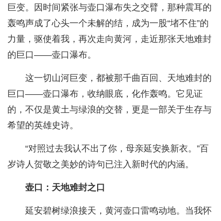
巨变。因时间紧张与壶口瀑布失之交臂，那种震耳的
轰鸣声成了心头一个未解的结，成为一股“堵不住”的
力量，驱使着我，再次走向黄河，走近那张天地难封
的巨口——壶口瀑布。
这一切山河巨变，都被那千曲百回、天地难封的
巨口——壶口瀑布，收纳眼底，化作轰鸣。它见证
的，不仅是黄土与绿浪的交替，更是一部关于生存与
希望的英雄史诗。
“对照过去我认不出了你，母亲延安换新衣。”百
岁诗人贺敬之美妙的诗句已注入新时代的内涵。
壶口：天地难封之口
延安碧树绿浪接天，黄河壶口雷鸣动地。当我怀