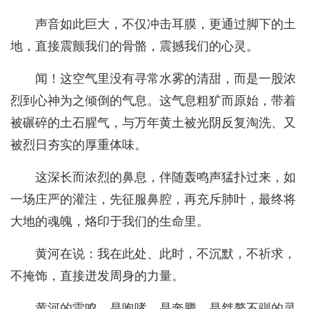
声音如此巨大，不仅冲击耳膜，更通过脚下的土
地，直接震颤我们的骨骼，震撼我们的心灵。
闻！这空气里没有寻常水雾的清甜，而是一股浓
烈到心神为之倾倒的气息。这气息粗犷而原始，带着
被碾碎的土石腥气，与万年黄土被光阴反复淘洗、又
被烈日夯实的厚重体味。
这深长而浓烈的鼻息，伴随轰鸣声猛扑过来，如
一场庄严的灌注，先征服鼻腔，再充斥肺叶，最终将
大地的魂魄，烙印于我们的生命里。
黄河在说：我在此处、此时，不沉默，不祈求，
不掩饰，直接迸发周身的力量。
黄河的雷鸣，是咆哮，是奔腾，是桀骜不驯的灵