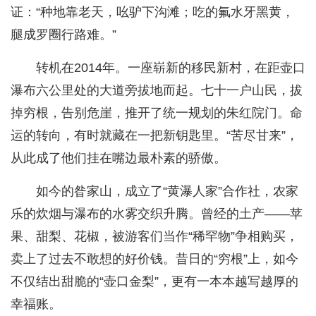
证：“种地靠老天，吆驴下沟滩；吃的氟水牙黑黄，
腿成罗圈行路难。”
转机在2014年。一座崭新的移民新村，在距壶口
瀑布六公里处的大道旁拔地而起。七十一户山民，拔
掉穷根，告别危崖，推开了统一规划的朱红院门。命
运的转向，有时就藏在一把新钥匙里。“苦尽甘来”，
从此成了他们挂在嘴边最朴素的骄傲。
如今的昝家山，成立了“黄瀑人家”合作社，农家
乐的炊烟与瀑布的水雾交织升腾。曾经的土产——苹
果、甜梨、花椒，被游客们当作“稀罕物”争相购买，
卖上了过去不敢想的好价钱。昔日的“穷根”上，如今
不仅结出甜脆的“壶口金梨”，更有一本本越写越厚的
幸福账。