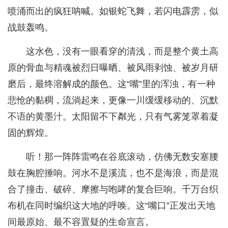
喷涌而出的疯狂呐喊。如银蛇飞舞，若闪电霹雳，似
战鼓轰鸣。
这水色，没有一眼看穿的清浅，而是整个黄土高
原的骨血与精魂被烈日曝晒、被风雨剥蚀、被岁月研
磨后，最终溶解成的颜色。这“嘴”里的浑浊，有一种
悲怆的黏稠，流淌起来，更像一川缓缓移动的、沉默
不语的黄墨汁。太阳留不下粼光，只有气雾笼罩着凝
固的辉煌。
听！那一阵阵雷鸣在谷底滚动，仿佛无数安塞腰
鼓在胸腔捶响。河水不是溪流，也不是海浪，而是混
合了撞击、破碎、摩擦与咆哮的复合巨响。千万台织
布机在同时编织这大地的呼唤。这“嘴口”正发出天地
间最原始、最不容置疑的生命宣言。