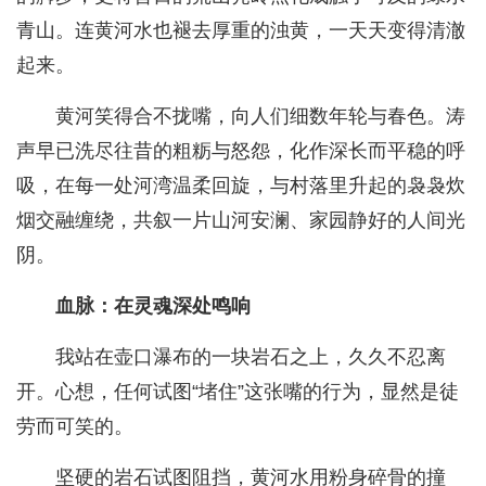
青山。连黄河水也褪去厚重的浊黄，一天天变得清澈
起来。
黄河笑得合不拢嘴，向人们细数年轮与春色。涛
声早已洗尽往昔的粗粝与怒怨，化作深长而平稳的呼
吸，在每一处河湾温柔回旋，与村落里升起的袅袅炊
烟交融缠绕，共叙一片山河安澜、家园静好的人间光
阴。
血脉：在灵魂深处鸣响
我站在壶口瀑布的一块岩石之上，久久不忍离
开。心想，任何试图“堵住”这张嘴的行为，显然是徒
劳而可笑的。
坚硬的岩石试图阻挡，黄河水用粉身碎骨的撞