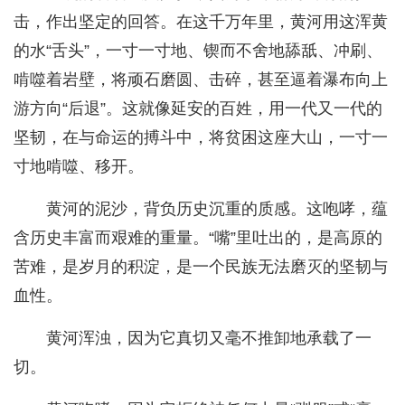
击，作出坚定的回答。在这千万年里，黄河用这浑黄
的水“舌头”，一寸一寸地、锲而不舍地舔舐、冲刷、
啃噬着岩壁，将顽石磨圆、击碎，甚至逼着瀑布向上
游方向“后退”。这就像延安的百姓，用一代又一代的
坚韧，在与命运的搏斗中，将贫困这座大山，一寸一
寸地啃噬、移开。
黄河的泥沙，背负历史沉重的质感。这咆哮，蕴
含历史丰富而艰难的重量。“嘴”里吐出的，是高原的
苦难，是岁月的积淀，是一个民族无法磨灭的坚韧与
血性。
黄河浑浊，因为它真切又毫不推卸地承载了一
切。