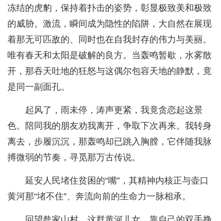
冻结的虎豹，保持着扑击的姿势，彰显极致美和极致
的威胁。激流，瞬间成为隐性的陷阱，大自然在展现
着那无可匹敌的、同时也在自我封存的伟力与美丽。
唯有春天和太阳是破解的良方。当轰鸣暂歇，水雾散
开，那吞天吐地的狂怒与这偶尔包容天地的静默，竟
是同一副面孔。
起风了，雨未停，涛声更紧，我竟贪恋起这景
色。陪同我的朋友劝我离开，争取下次再来。我转身
离去，步履沉沉，那轰鸣却已跳入胸膛，它伴随我脉
搏微弱的节奏，寻觅那万古传说。
延安人民堵住贫困的“嘴”，其精神内核正与壶口
黄河那“堵不住”、奔流向前的生命力一脉相承。
回望昝家山村，这群黄河儿女，靠自己的双手挣