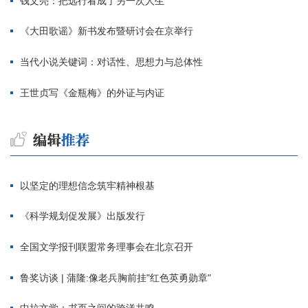
钱文亮：把远行看成了另一次人生
《大田歌谣》新书发布暨研讨会在京举行
当代小说关键词：对话性、思想力与总体性
王世贞写《金瓶梅》的外证与内证
以坚定的理想信念筑牢精神根基
《科学规划促发展》出版发行
全国文学报刊联盟常务理事会在北京召开
鲁奖访谈 | 蒲隆:像老兵胸前挂"红色英勇勋章"