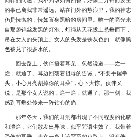
同样的问题，我不知该如何回答，好像三分钟前发生
的事已离我非常遥远。站在门外的热浪里，我的神志
仍是恍惚的，恍如置身黑暗的房间里。唯一的亮光来
自那盏钨丝发黑的灯泡，灯绳从天花拔上悬垂而下，
吊在女人的头顶上。女人的头发是铁灰色的，就像黑
色被兑了很多水的。
回去路上，伙伴捂着耳朵，忽然说道——烂一
烂，就通了。耳边回荡着祖母的告诫，“不要手握拳
头，小心月亮割掉你的耳朵”，心下大惊。伙伴又
说，是那个女人说的，烂一烂，就通了。那一刻，我
感到耳垂处传来一阵钻心的痛。
那年冬天，我们的耳洞都出现了不同程度的化脓
和溃烂，它们散发出异味，似乎咒语生效了。我带着
受伤的耳垂，走在一条人迹罕至的小路上，没有侏