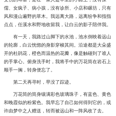
儒、女疯子、病小孩，没有诊所、小店和碾坊，只有
风和漫山遍野的草木。我远离大路，远离纷争和指指
点点，任溪水和野地收留我，让白云的影子陪伴我。
有一天，我路过山脚下的水池，池水倒映着远山
的轮廓，白云恍惚的身影穿梭其间。沿途都是大朵盛
开的杜鹃花，橙色而温热的花瓣，像是触碰到了谁人
的手掌心。俯身洗手时，我将手中的万花筒在岩石上
顺手一搁，转身便忘了。
第二天再寻时，早没了踪迹。
万花筒的筒身镶满彩色玻璃珠子，有蓝色、黄色
和晚霞似的粉紫色。我早忘了自己如何得到它的，或
许由梦中之人赠送，转而被远山和一阵风收了去。