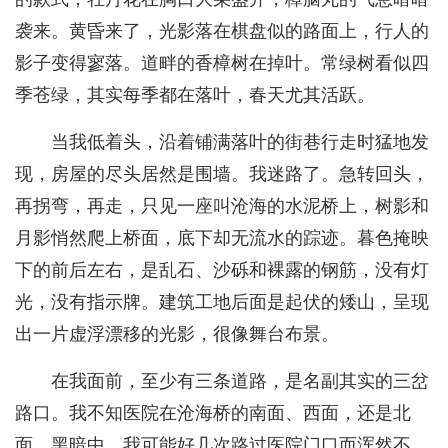
袭来。黄昏来了，光影落在棋盘似的路面上，行人的
影子变得寥落。道畔的香樟树在掉叶。常绿树看似四
季苍绿，其实每季都在落叶，春天尤其活跃。
当我低着头，沿着铺满落叶的街巷行走时猛地发
现，房屋的尽头居然是围墙。我迷路了。急转回头，
再拐弯，再走，只见一座叫沧海的水泥桥上，树影和
月影悄然爬上桥面，底下却无流水的踪迹。暮色掩映
下的前后左右，是乱石、沙砾和裸露的钢筋，没有灯
光，没有指示牌。建筑工地后面是起伏的矮山，呈现
出一片虚浮漂移的光影，很像舞台布景。
在我面前，至少有三条道路，是名副其实的三岔
路口。我不知医院在沧海桥的南面、西面，还是北
面。黑暗中，我可能好几次路过医院门口而浑然不