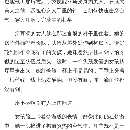
也能戴上那玩意儿，我便能立马变身为美人。在成为
美人之前，我担心女人手里的针，它如何快速击穿空
气，穿过耳洞，完成美的壮举。
穿耳洞的女人就在那迷宫般的村子里住着。她的
房子外面排着长队，队伍从屋外延伸到树底下。恰好
轮到那个穿花裙子的女孩，她却忽然捂住耳朵，怕疼
似的退至队伍最后头。这时，一个头戴发箍的女孩从
屋里走出来，她红着脸，额上汗晶晶的，耳垂上穿着
一根丝线，线上沾着酥油。但没有血，连一滴血丝都
没看到。
疼不疼啊？有人上前问道。
女孩脸上带着梦游般的表情，好像此刻仍在梦游
中，她一头撞进了檐前炎热的空气里。耳垂既不是一