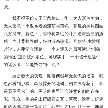
觉。
我不得不伫立于三岔路口，街上之人形色匆匆，
无人留意一个返乡者的迷茫与落魄。暮晚的风从四面
八方涌来。暮色下，香樟树新绽的叶片透着蜜渍的质
感，当叶背翻卷时，好似涟漪荡漾。瓦尔特·本雅明
曾说，人要学会迷路，一个人迷失之后可通过“想象
的地图”重新找到定位。可现实中，一个陷于迷途中
的返乡者，又能找寻到什么？
这是春天的夜晚，顺着偶然与无意识的指引，我
忽然看到那棵巨伞般撑开的花树。如果没有花朵，我
是看不见它们的。黑暗的夜里谁会注意它们的存在
呢。现在，树的身上密缀着白花，繁密、透亮，好像
树的内部点着一盏明灯。我想到农历七月三十，地藏