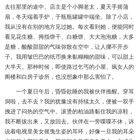
去往那里的途中。店主是个小脚老太，夏天手摇蒲
扇，冬天端着手炉，于瓶瓶罐罐中端坐。除了小店，
我从没有在别的地方见过她。每次看到她，便能同时
看见花生糖、拇指饼干、白糖饼、大大泡泡糖，大多
是糖，酸酸甜甜的气味弥散在空中，让人挪不开步
子。我用皱巴巴的纸币换来黏糊糊的甜味，可以甜上
大半天。那种时候，即使路过乞丐的小屋、疯女人的
阁楼和白房子诊所，也没想象中那么害怕了。
一个夏日午后，昏昏欲睡的我被伙伴推醒。穿耳
洞啦，去不去？我的犹豫没有持续太久，便被一双手
拽进了闷热的空气中。滚烫的柏油路黏住我的凉鞋，
我不断拔出来，又放回去。伙伴在一旁喋喋不休，诉
说着电视里美女摇曳生姿的耳环，好像一旦我的耳朵