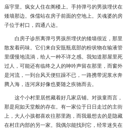
庙宇里。疯女人住在阁楼上。手持弹弓的男孩埋伏在
矮墙那边。侏儒站在房子前面的空地上。关魂婆的房
子位于村口，四通八达。
白房子诊所离弹弓男孩所埋伏的矮墙很近，那里
散发着药味。它们来自安瓿瓶底部的粉状物在输液管
里缓慢地流淌，给人一种不详之感。我知道那屋里死
过人，可能还有临终之人的呻吟声留在那里，而窗外
是河流，一到台风天便狂躁不已，一路携带泥浆水奔
腾入海，连河床好像也要随之疾驰而去。
这个小村里居然藏着好几家店铺。对孩童而言，
那是宛如天堂般的存在。有一家位于日日走过的主街
上，大人小孩都喜欢往那里跑，而我最想去的是隐藏
在村庄内部的另一家。我偶尔能找到它，经常迷失在