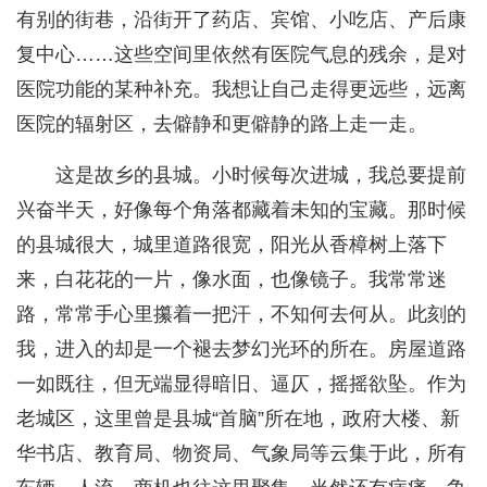
有别的街巷，沿街开了药店、宾馆、小吃店、产后康
复中心……这些空间里依然有医院气息的残余，是对
医院功能的某种补充。我想让自己走得更远些，远离
医院的辐射区，去僻静和更僻静的路上走一走。
这是故乡的县城。小时候每次进城，我总要提前
兴奋半天，好像每个角落都藏着未知的宝藏。那时候
的县城很大，城里道路很宽，阳光从香樟树上落下
来，白花花的一片，像水面，也像镜子。我常常迷
路，常常手心里攥着一把汗，不知何去何从。此刻的
我，进入的却是一个褪去梦幻光环的所在。房屋道路
一如既往，但无端显得暗旧、逼仄，摇摇欲坠。作为
老城区，这里曾是县城“首脑”所在地，政府大楼、新
华书店、教育局、物资局、气象局等云集于此，所有