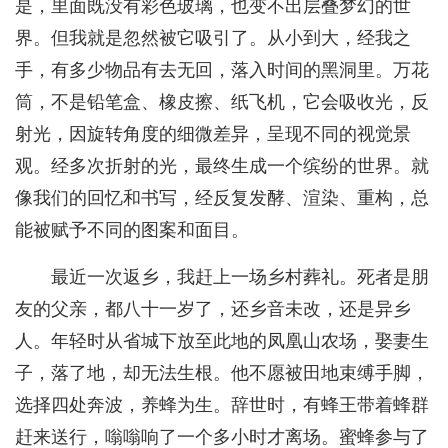
是，里面既没有彩色玻璃，也变不出层叠梦幻的世
界。但我就是忽然被它吸引了。从小到大，经我之
手，有多少物品有去无回，落入时间的黑洞里。万花
筒，不是铅笔盒、橡皮擦、纸飞机，它会吸收光，反
射光，因旋转角度的细微差异，呈现不同的视觉景
观。经多次折射的光，最终生成一个缤纷的世界。就
像我们的回忆和书写，经反复发酵、渲染、重构，总
能被赋予不同的图案和面目。
最近一次返乡，我赶上一场乡村葬礼。死者是朋
友的父亲，都八十一岁了，还乡音未改，还是异乡
人。年轻时从省城下放至此地的凤凰山农场，娶妻生
子，落了地，却无法生根。他不愿被田地束缚手脚，
选择四处奔波，养蜂为生。辞世时，有蜂王带着蜂群
赶来送行，嗡嗡响了一个多小时才离场。蜜蜂参与了