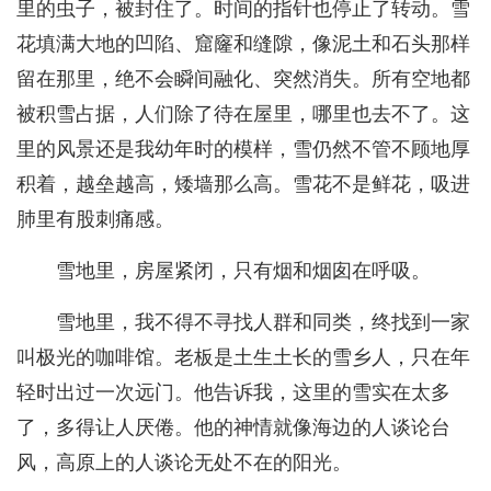
里的虫子，被封住了。时间的指针也停止了转动。雪
花填满大地的凹陷、窟窿和缝隙，像泥土和石头那样
留在那里，绝不会瞬间融化、突然消失。所有空地都
被积雪占据，人们除了待在屋里，哪里也去不了。这
里的风景还是我幼年时的模样，雪仍然不管不顾地厚
积着，越垒越高，矮墙那么高。雪花不是鲜花，吸进
肺里有股刺痛感。
雪地里，房屋紧闭，只有烟和烟囱在呼吸。
雪地里，我不得不寻找人群和同类，终找到一家
叫极光的咖啡馆。老板是土生土长的雪乡人，只在年
轻时出过一次远门。他告诉我，这里的雪实在太多
了，多得让人厌倦。他的神情就像海边的人谈论台
风，高原上的人谈论无处不在的阳光。