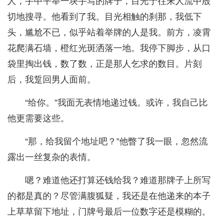
人，手中平举一块手写的牌子，目光于往来人流中殷
切地搜寻。他看到了我。目光相触的刹那，我低下
头，尴尬不已，似乎站着举牌的人是我。前方，凌霄
花爬满石墙，橙红光斑洒落一地。我停下脚步，从口
袋里掏出钱，数了数，正是那人乞求的数目。片刻
后，我踅回男人面前。
“给你。”我面无表情地递过钱。或许，我自己比
他更需要这些。
“那，给我留个地址吧？”他瞥了我一眼，忽然流
露出一丝复杂的表情。
嗯？难道他还打算还钱给我？难道那牌子上所写
的都是真的？尽管满腹狐疑，我还是在他递来的本子
上草草留下地址，门牌号最后一位数字还是模糊的。