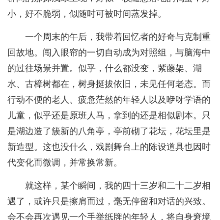
小，好不脆弱，似随时可被时间蒸发掉。
一个周末的午后，我带着回忆者的好奇与克制重
回故地。闯入眼帘的一切自动成为对照组，与脑海中
的过往场景并置。似乎，什么都没变，紫藤架、湖
水、古樟树都在，树身挺拔依旧，未见任何老态。而
行动不便的老人、疲惫茫然的年轻人以及咿呀学语的
儿童，似乎还是原班人马，拿到的还是相似剧本。只
是湖边造了簇新的八角亭，亭前砌了花坛，花坛里是
新造型。这也没什么，戏剧舞台上的陈设道具也因时
代变化而微调，并常换常新。
就这样，某个瞬间，我的四十三岁和二十二岁相
遇了，或许只是擦肩而过，毫无停留和对话的兴致。
会不会再次遇见一个手举纸牌的年轻人，将自身窘境