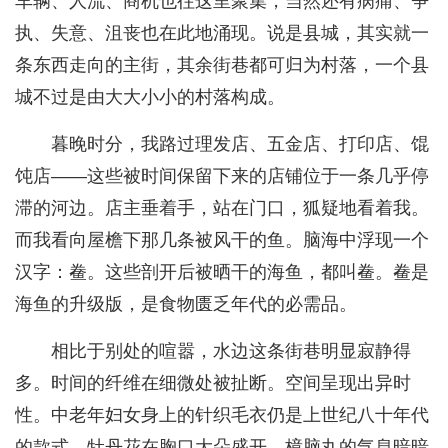
车辆、人流、商机也往这里聚集，当然还有病痛、争
执、失意、沮丧也在此地涌现。说是县城，其实就一
条东西走向的主街，其余街巷都可归为村落，一个县
城不过是由大大小小的村落构成。
暮晚时分，我路过理发店、五金店、打印店、馄
饨店——这些被时间保留下来的店铺位于一条几乎停
滞的河边。店主垂着手，站在门口，狐疑地看着我。
而我看向屋檐下那几条被风干的鱼。脑海中浮现一个
汉字：鲞。这些剖开后被晒干的海鱼，都叫鲞。鲞是
海鱼的升级版，是食物匮乏年代的必需品。
相比于别处的喧嚣，水边这条街巷明显寂静得
多。时间的纤维在细微处被扯断。空间呈现出异时
性。中老年妇女身上的针织毛衣仍是上世纪八十年代
的款式，牡丹花在胸口大朵盛开，樟脑丸的气息暗暗