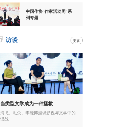
中国作协“作家活动周”系
列专题
更多
当类型文学成为一种拯救
海飞、毛尖、李晓博漫谈影视与文学中的
谍战