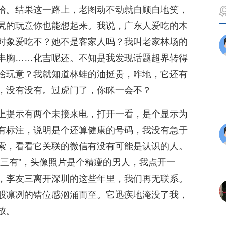
哈。结果这一路上，老图动不动就自顾自地笑，
旯的玩意你也能想起来。我说，广东人爱吃的木
对象爱吃不？她不是客家人吗？我叫老家林场的
丰胸……化吉呢还。不知是我发现话题超界转得
啥玩意？我就知道林蛙的油挺贵，咋地，它还有
，没有没有。过虎门了，你眯一会不？
上提示有两个未接来电，打开一看，是个显示为
有标注，说明是个还算健康的号码，我没有急于
索，看看它关联的微信有没有可能是认识的人。
“三有”，头像照片是个精瘦的男人，我点开一
，李友三离开深圳的这些年里，我们再无联系。
股凛冽的错位感汹涌而至。它迅疾地淹没了我，
放。