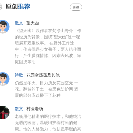
更多
散文
|
望天凼
《望天凼》以作者在梵净山野外工作
的经历为背景，围绕“望天凼”这一秘
境展开双重叙事。 在野外工作途
中，作者偶遇少女菊子，两人结伴而
行，产生朦胧情愫。因赠表风波、家
庭阻挠等阴
诗歌
|
花园空荡荡及其他
仍然是冬天。目力所及花园空无 一
花。翻转的干土，被黑色防护网 遮
覆的部分应该播下了花种
散文
|
村医老杨
老杨用他精湛的医疗技术，和他纯洁
无瑕的医德，温暖呵护着村民的健
康。他的人格魅力，他甘愿奉献的高