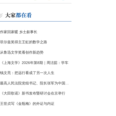
作家回家暖 乡土叙事长
菲尔兹奖得主王虹的数学之路
从鲁迅文学奖看创作新趋势
《上海文学》2026年第8期｜周洁茹：学车
钱文亮：把远行看成了另一次人生
最高人民法院党组书记、院长张军为中国作协干部大讲堂授课
《大田歌谣》新书发布暨研讨会在京举行
王世贞写《金瓶梅》的外证与内证