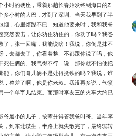
个小时的硬座，乘着那趟长春始发终到海口的Z
个多小时的大巴，才到了深圳。当天我早到了半
包烟，心里烦躁不已。知道他要来时，我和我爸
整突然袭击，让你劝住劝住的，你劝了吗？我爸
数了，张一回嘴，我能说啥！我说，你倒是抹不
呀，去都去了，你看着整。不都跟你说了吗，他
干死仨俩的。我气得不行，说，那你就不怕他把
哪能，你们哥儿俩不是处得挺铁的吗？我说，谁
说，整差了啊，他是你老叔。我没再多说，气愤
用一个单字儿结束。而那时李友三的火车大约已
爷爷最小的儿子，按辈分得管我爸叫哥。当年李
关，到东北谋生，半路上就失散完了，最终辗转
小的六弟。读小学二年级那会儿，有一次李友三