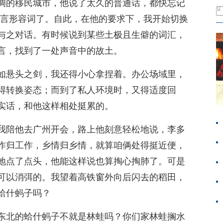
调的移民城市，他说了太久的普通话，都快忘记
的方言形容词了。自此，在他的要求下，我开始切换
与之对话。有时候说到某些土极且生僻的词汇，
言，找到了一处声音中的故土。
如悬头之剑，我还得小心拿捏着。办公场域里，
得转换姿态；而到了私人环境时，又得适度回
实话，和他这样相处挺累的。
我陪他去广州开会，路上他刻意轻松地说，李多
作归工作，乡情归乡情，就算咱俩处得挺近便，
地点了点头，他能这样说也算掏心掏肺了。可是
可以消弭的。我望着高铁窗外向后闪去的稻田，
蛤什蚂子吗？
东北的蛤什蚂子不就是林蛙吗？你们家林蛙搁水