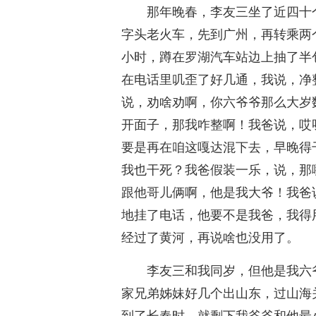
那年晚春，李友三坐了近四十
字头老火车，先到广州，再转乘两
小时，蹲在罗湖汽车站边上抽了半
在电话里叽歪了好几通，我说，净
说，劝啥劝啊，你六爷爷那么大岁
开面子，那我咋整啊！我爸说，哎
要是再在咱这嘎达混下去，早晚得
我也干死？我爸假装一乐，说，那
跟他哥儿俩啊，他是我大爷！我爸
地挂了电话，他要不是我爸，我得
经过了黄河，再说啥也没用了。
李友三和我同岁，但他是我六
家兄弟姊妹好几个出山东，过山海
到了长春时，就剩下我爷爷和他最