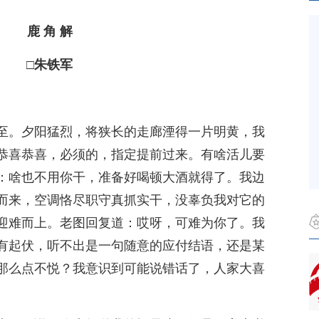
鹿 角 解
□朱铁军
至。夕阳猛烈，将狭长的走廊湮得一片明黄，我
恭喜恭喜，必须的，指定提前过来。有啥活儿要
：啥也不用你干，准备好喝顿大酒就得了。我边
而来，空调恪尽职守真抓实干，没辜负我对它的
迎难而上。老图回复道：哎呀，可难为你了。我
有起伏，听不出是一句随意的应付结语，还是某
那么点不悦？我意识到可能说错话了，人家大喜