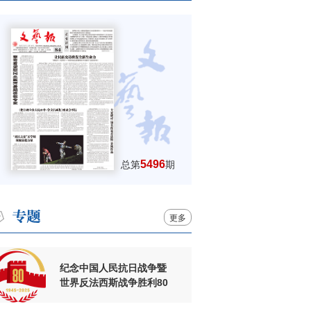
5496
总第
期
更多
纪念中国人民抗日战争暨
世界反法西斯战争胜利80
周年