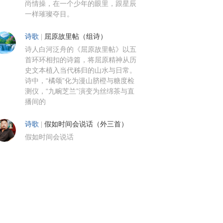
尚情操，在一个少年的眼里，跟星辰
一样璀璨夺目。
诗歌
|
屈原故里帖（组诗）
诗人白河泛舟的《屈原故里帖》以五
首环环相扣的诗篇，将屈原精神从历
史文本植入当代秭归的山水与日常。
诗中，“橘颂”化为漫山脐橙与糖度检
测仪，“九畹芝兰”演变为丝绵茶与直
播间的
诗歌
|
假如时间会说话（外三首）
假如时间会说话