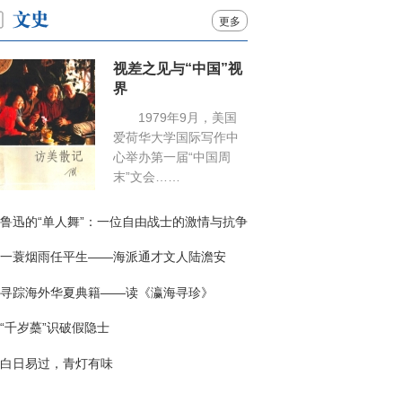
更多
视差之见与“中国”视
界
1979年9月，美国
爱荷华大学国际写作中
心举办第一届“中国周
末”文会……
鲁迅的“单人舞”：一位自由战士的激情与抗争
一蓑烟雨任平生——海派通才文人陆澹安
寻踪海外华夏典籍——读《瀛海寻珍》
“千岁蘽”识破假隐士
白日易过，青灯有味