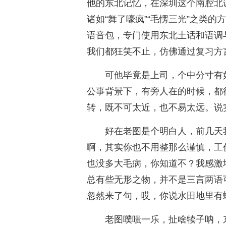
他的东北记忆，在深圳这个南腔北
诸如“舞了嚎疯”“毛愣三光”之类
语音包，专门使用东北土话和语调
我们都狂笑不止，仿佛通过复习方
可他毕竟是上司，个中分寸有
公事背景下，有旁人在的时候，都
转，既不可太近，也不易太远。说
好在老图是个明白人，前几天
啊，其实你也不用整那么谨慎，工
也没多大毛病，你知道不？我感激
总有些无形之物，并不是三言两语
忽然来了句，哎，你说水田地里有
老图噗嗤一乐，扯啥犊子呐，