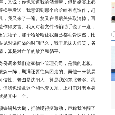
声，又说：你也知道我的酒量嘛，但是婚宴上必
等松手发送，我意识到那个哈哈哈有点造作，赶
儿，我又来了一遍。复又在最后关头取消掉，再
造作得厉害。我又对着文件传输助手说了一遍，
更完犊子，那个哈哈哈让我自己都毛骨悚然，比
眼见对话间隔的时间已久，我干脆抹去假笑，省
情，算是对亡羊的放弃和躺平。
身份调来我们这家物业管理公司，是我的老板。
锻炼一阵，期满还要往集团走的。而他一来就展
可信性。老图是沈阳人，算是我的东北老乡。我
，但我也没拿这个和他套关系，上司们对老乡身
就是其中一个。
顿铁锅炖大鹅，把他唠得挺激动，声称我唤醒了