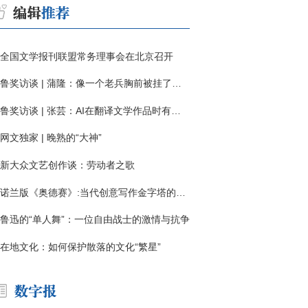
全国文学报刊联盟常务理事会在北京召开
鲁奖访谈 | 蒲隆：像一个老兵胸前被挂了一枚“红色英勇勋章”
鲁奖访谈 | 张芸：AI在翻译文学作品时有明显局限
网文独家 | 晚熟的“大神”
新大众文艺创作谈：劳动者之歌
诺兰版《奥德赛》:当代创意写作金字塔的宏伟与平庸
鲁迅的“单人舞”：一位自由战士的激情与抗争
在地文化：如何保护散落的文化“繁星”