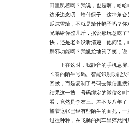
田里趴着啊？我说，也是啊，哈哈
边乐边念叨，蛤什蚂子，这犄角旮
瓜炖雪蛤，不就是蛤什蚂子吗？你
兄弟给你整几斤，据说那玩意吃了
快，还是老图没听清楚，他问道，
辟邪功能啊？我尴尬地笑了笑，说
正在这时，我静音的手机息屏
长春的陌生号码。智能识别功能没
回拨，而是复制了号码去微信里搜
结果这一搜，号码绑定的微信名叫
看，竟然是李友三。差不多八年了
望着这张已经有些陌生的面孔，一
过往种种，在飞驰的列车里猝然回