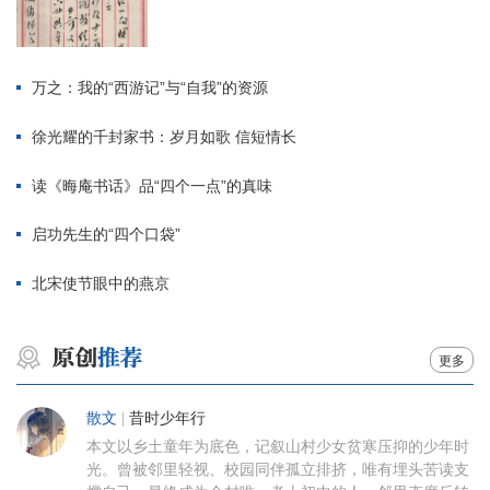
万之：我的“西游记”与“自我”的资源
徐光耀的千封家书：岁月如歌 信短情长
读《晦庵书话》品“四个一点”的真味
启功先生的“四个口袋”
北宋使节眼中的燕京
更多
散文
|
昔时少年行
本文以乡土童年为底色，记叙山村少女贫寒压抑的少年时
光。曾被邻里轻视、校园同伴孤立排挤，唯有埋头苦读支