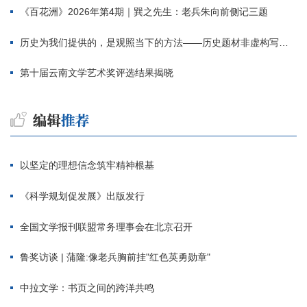
《百花洲》2026年第4期｜巽之先生：老兵朱向前侧记三题
历史为我们提供的，是观照当下的方法——历史题材非虚构写作多人谈
第十届云南文学艺术奖评选结果揭晓
以坚定的理想信念筑牢精神根基
《科学规划促发展》出版发行
全国文学报刊联盟常务理事会在北京召开
鲁奖访谈 | 蒲隆:像老兵胸前挂"红色英勇勋章"
中拉文学：书页之间的跨洋共鸣