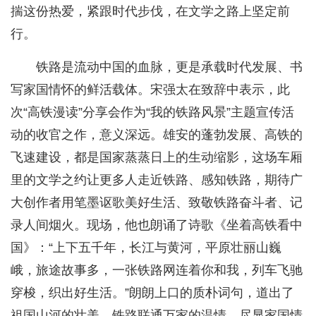
揣这份热爱，紧跟时代步伐，在文学之路上坚定前
行。
铁路是流动中国的血脉，更是承载时代发展、书
写家国情怀的鲜活载体。宋强太在致辞中表示，此
次“高铁漫读”分享会作为“我的铁路风景”主题宣传活
动的收官之作，意义深远。雄安的蓬勃发展、高铁的
飞速建设，都是国家蒸蒸日上的生动缩影，这场车厢
里的文学之约让更多人走近铁路、感知铁路，期待广
大创作者用笔墨讴歌美好生活、致敬铁路奋斗者、记
录人间烟火。现场，他也朗诵了诗歌《坐着高铁看中
国》：“上下五千年，长江与黄河，平原壮丽山巍
峨，旅途故事多，一张铁路网连着你和我，列车飞驰
穿梭，织出好生活。”朗朗上口的质朴词句，道出了
祖国山河的壮美、铁路联通万家的温情，尽显家国情