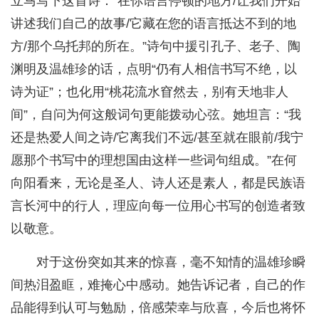
立马写下这首诗：“在你语言停顿的地方/让我们开始
讲述我们自己的故事/它藏在您的语言抵达不到的地
方/那个乌托邦的所在。”诗句中援引孔子、老子、陶
渊明及温雄珍的话，点明“仍有人相信书写不绝，以
诗为证”；也化用“桃花流水窅然去，别有天地非人
间”，自问为何这般词句更能拨动心弦。她坦言：“我
还是热爱人间之诗/它离我们不远/甚至就在眼前/我宁
愿那个书写中的理想国由这样一些词句组成。”在何
向阳看来，无论是圣人、诗人还是素人，都是民族语
言长河中的行人，理应向每一位用心书写的创造者致
以敬意。
对于这份突如其来的惊喜，毫不知情的温雄珍瞬
间热泪盈眶，难掩心中感动。她告诉记者，自己的作
品能得到认可与勉励，倍感荣幸与欣喜，今后也将怀