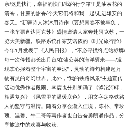
亲/这是快门，幸福的快门/我的行李箱里是油茶花的
清香，甘蔗的甜香/今天它们将和我一起/走进雄安的
春天。”新疆诗人沐沐用诗作《要想青春不被辜负，
一张车票直达阿克苏》盛情邀请大家奔赴阿克苏，一
览大美新疆。铁路系统作家艾诺依的《时光旅行舱》
今年1月发表于《人民日报》，“不必寻找终点站标牌/
每一次停顿都长出月台/在蒲公英的海洋醒来——/发
现掌心握着整个宇宙的春泥”，灵动的诗句构建起万
物有灵的奇幻世界。此外，“我的铁路风景”主题宣传
活动优秀作者段雨、李宸也分别朗诵了《滹沱河畔，
相遇复兴》《风雪里的温暖底色》，用文字定格铁路
人的坚守与温情。随着分享会渐入佳境，陈朴、常玫
瑰、温馨、牛二哥等写作者也自告奋勇朗诵作品，分
享旅途中的欢喜与收获。