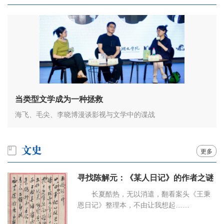
当类型文学成为一种拯救
海飞、毛尖、李晓博漫谈影视与文学中的谍战
更多
寻找陈解元：《某人日记》的作者之谜
长夏酷热，无以消遣，翻看案头《王秉
恩日记》整理本，不由让我想起……