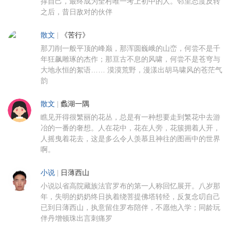
撑自己，最终成为全村唯一考上初中的人。邻里态度反转
之后，昔日敌对的伙伴
散文
|
《苦行》
那刀削一般平顶的峰巅，那浑圆巍峨的山峦，何尝不是千
年狂飙雕琢的杰作；那亘古不息的风啸，何尝不是苍穹与
大地永恒的絮语…… 漠漠荒野，漫漾出胡马啸风的苍茫气
韵
散文
|
蠡湖一隅
瞧见开得很繁丽的花丛，总是有一种想要走到繁花中去游
冶的一番的奢想。人在花中，花在人旁，花簇拥着人开，
人摇曳着花去，这是多么令人羡慕且神往的图画中的世界
啊。
小说
|
日薄西山
小说以省高院藏族法官罗布的第一人称回忆展开。八岁那
年，失明的奶奶终日执着绕菩提佛塔转经，反复念叨自己
已到日薄西山，执意留住罗布陪伴，不愿他入学；同龄玩
伴丹增顿珠出言刺痛罗