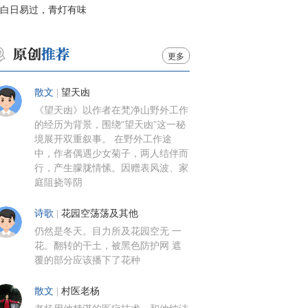
白日易过，青灯有味
更多
散文
|
望天凼
《望天凼》以作者在梵净山野外工作
的经历为背景，围绕“望天凼”这一秘
境展开双重叙事。 在野外工作途
中，作者偶遇少女菊子，两人结伴而
行，产生朦胧情愫。因赠表风波、家
庭阻挠等阴
诗歌
|
花园空荡荡及其他
仍然是冬天。目力所及花园空无 一
花。翻转的干土，被黑色防护网 遮
覆的部分应该播下了花种
散文
|
村医老杨