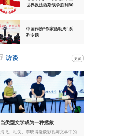
世界反法西斯战争胜利80
周年
中国作协“作家活动周”系
列专题
更多
当类型文学成为一种拯救
海飞、毛尖、李晓博漫谈影视与文学中的