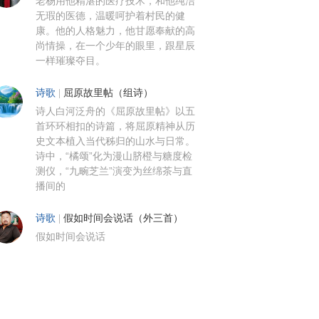
老杨用他精湛的医疗技术，和他纯洁
无瑕的医德，温暖呵护着村民的健
康。他的人格魅力，他甘愿奉献的高
尚情操，在一个少年的眼里，跟星辰
一样璀璨夺目。
诗歌
|
屈原故里帖（组诗）
诗人白河泛舟的《屈原故里帖》以五
首环环相扣的诗篇，将屈原精神从历
史文本植入当代秭归的山水与日常。
诗中，“橘颂”化为漫山脐橙与糖度检
测仪，“九畹芝兰”演变为丝绵茶与直
播间的
诗歌
|
假如时间会说话（外三首）
假如时间会说话