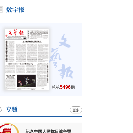
5496
总第
期
更多
纪念中国人民抗日战争暨