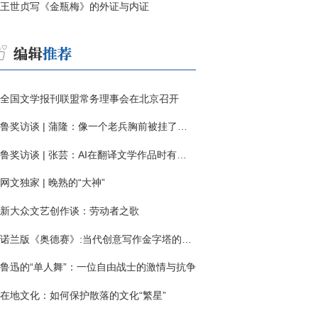
王世贞写《金瓶梅》的外证与内证
全国文学报刊联盟常务理事会在北京召开
鲁奖访谈 | 蒲隆：像一个老兵胸前被挂了一枚“红色英勇勋章”
鲁奖访谈 | 张芸：AI在翻译文学作品时有明显局限
网文独家 | 晚熟的“大神”
新大众文艺创作谈：劳动者之歌
诺兰版《奥德赛》:当代创意写作金字塔的宏伟与平庸
鲁迅的“单人舞”：一位自由战士的激情与抗争
在地文化：如何保护散落的文化“繁星”