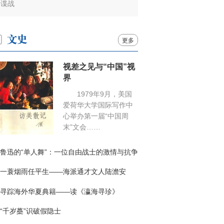
谍战
更多
视差之见与“中国”视
界
1979年9月，美国
爱荷华大学国际写作中
心举办第一届“中国周
末”文会……
鲁迅的“单人舞”：一位自由战士的激情与抗争
一蓑烟雨任平生——海派通才文人陆澹安
寻踪海外华夏典籍——读《瀛海寻珍》
“千岁蘽”识破假隐士