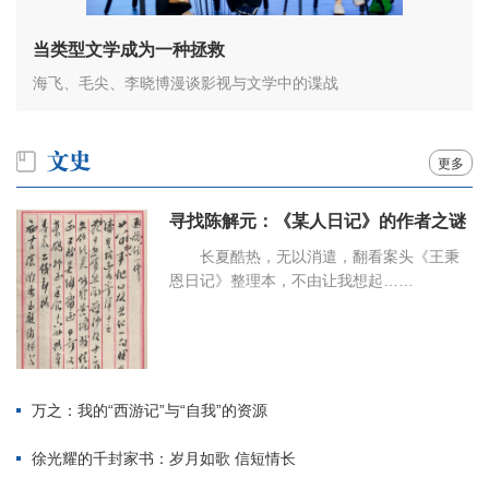
当类型文学成为一种拯救
海飞、毛尖、李晓博漫谈影视与文学中的谍战
更多
寻找陈解元：《某人日记》的作者之谜
长夏酷热，无以消遣，翻看案头《王秉
恩日记》整理本，不由让我想起……
万之：我的“西游记”与“自我”的资源
徐光耀的千封家书：岁月如歌 信短情长