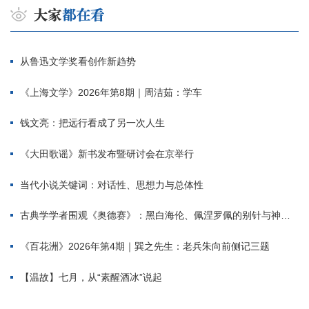
从鲁迅文学奖看创作新趋势
《上海文学》2026年第8期｜周洁茹：学车
钱文亮：把远行看成了另一次人生
《大田歌谣》新书发布暨研讨会在京举行
当代小说关键词：对话性、思想力与总体性
古典学学者围观《奥德赛》：黑白海伦、佩涅罗佩的别针与神秘入侵者
《百花洲》2026年第4期｜巽之先生：老兵朱向前侧记三题
【温故】七月，从“素醒酒冰”说起