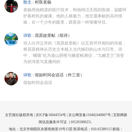
散文
|
村医老杨
老杨用他精湛的医疗技术，和他纯洁无瑕的医德，温暖呵
护着村民的健康。他的人格魅力，他甘愿奉献的高尚情
操，在一个少年的眼里，跟星辰一样璀璨夺目。
诗歌
|
屈原故里帖（组诗）
诗人白河泛舟的《屈原故里帖》以五首环环相扣的诗篇，
将屈原精神从历史文本植入当代秭归的山水与日常。诗
中，“橘颂”化为漫山脐橙与糖度检测仪，“九畹芝兰”演变
为丝绵茶与直播间的
诗歌
|
假如时间会说话（外三首）
假如时间会说话
文艺报社版权所有 |
京ICP备16044554号
| 京公网安备110402440007号 |
互联网新
闻信息服务许可证（10120180023）
地址：北京市朝阳区农展馆南里10号15层 联系电话：010-65389115 邮箱：