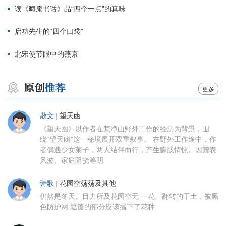
读《晦庵书话》品“四个一点”的真味
启功先生的“四个口袋”
北宋使节眼中的燕京
更多
散文
|
望天凼
《望天凼》以作者在梵净山野外工作的经历为背景，围
绕“望天凼”这一秘境展开双重叙事。 在野外工作途中，作
者偶遇少女菊子，两人结伴而行，产生朦胧情愫。因赠表
风波、家庭阻挠等阴
诗歌
|
花园空荡荡及其他
仍然是冬天。目力所及花园空无 一花。翻转的干土，被黑
色防护网 遮覆的部分应该播下了花种