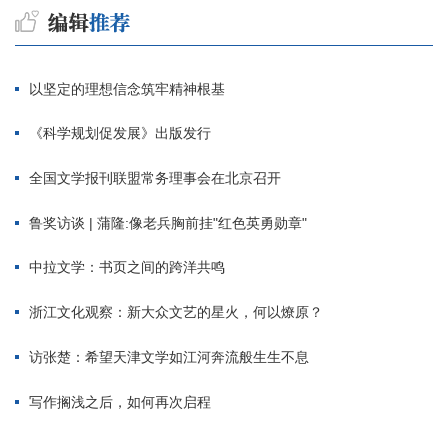
以坚定的理想信念筑牢精神根基
《科学规划促发展》出版发行
全国文学报刊联盟常务理事会在北京召开
鲁奖访谈 | 蒲隆:像老兵胸前挂"红色英勇勋章"
中拉文学：书页之间的跨洋共鸣
浙江文化观察：新大众文艺的星火，何以燎原？
访张楚：希望天津文学如江河奔流般生生不息
写作搁浅之后，如何再次启程