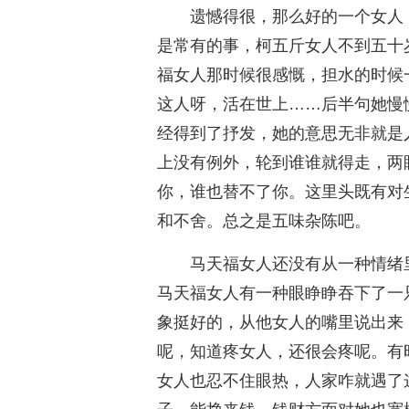
遗憾得很，那么好的一个女人
是常有的事，柯五斤女人不到五十
福女人那时候很感慨，担水的时候
这人呀，活在世上……后半句她慢
经得到了抒发，她的意思无非就是
上没有例外，轮到谁谁就得走，两
你，谁也替不了你。这里头既有对
和不舍。总之是五味杂陈吧。
马天福女人还没有从一种情绪
马天福女人有一种眼睁睁吞下了一
象挺好的，从他女人的嘴里说出来
呢，知道疼女人，还很会疼呢。有
女人也忍不住眼热，人家咋就遇了