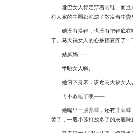
哑巴女人肯定穿着雨鞋，而且
有人家的牛圈都泡成了散发着牛粪
她没有换鞋，也没有把鞋底在
了。马天福女人的心抽搐着疼了一
姑舅妈——
半哑女人喊。
她俯下身来，凑近马天福女人
再不敢睡了噢——
她嘴里一股蒜味，还有韭菜味
黄了，一股小苏打放多了的灰腥味