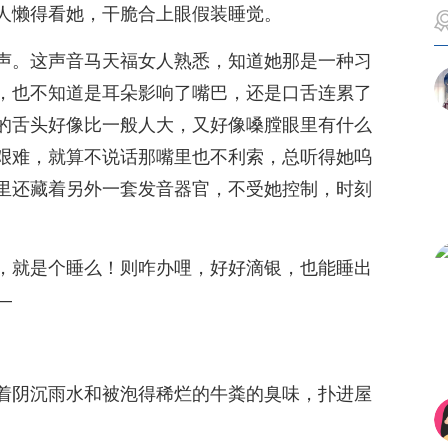
人懒得看她，干脆合上眼假装睡觉。
声。这声音马天福女人熟悉，知道她那是一种习
，也不知道是耳朵影响了嘴巴，还是口舌连累了
的舌头好像比一般人大，又好像嗓膛眼里有什么
艰难，就算不说话那嘴里也不利索，总听得她呜
里还藏着另外一套发音器官，不受她控制，时刻
，就是个睡么！则咋办哩，好好滴银，也能睡出
—
。
着阴沉雨水和被泡得稀烂的牛粪的臭味，扑进屋