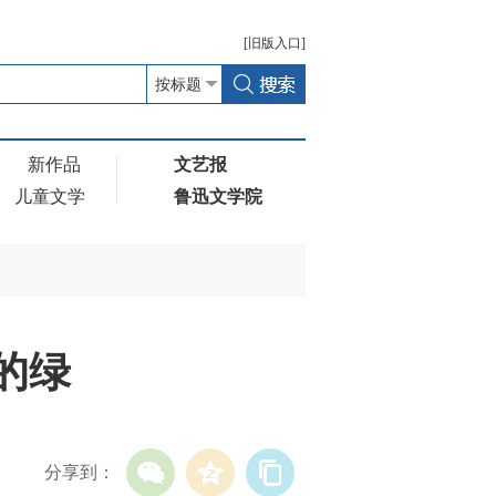
[
旧版
入口]
新作品
文艺报
儿童文学
鲁迅文学院
的绿
分享到：