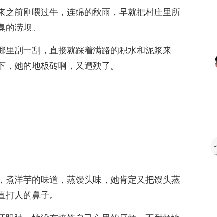
来之前刚喂过牛，连绵的秋雨，早就把村庄里所
臭的涝坝。
哪里刮一刮，直接就踩着满路的积水和泥浆来
下，她的地板砖啊，又遭殃了。
。
，煮洋芋的味道，蒸馒头味，她肯定又把馒头蒸
直打人的鼻子。