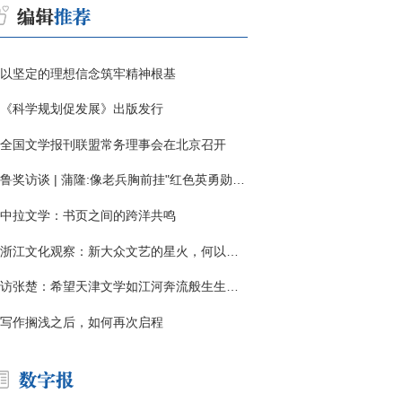
以坚定的理想信念筑牢精神根基
《科学规划促发展》出版发行
全国文学报刊联盟常务理事会在北京召开
鲁奖访谈 | 蒲隆:像老兵胸前挂"红色英勇勋章"
中拉文学：书页之间的跨洋共鸣
浙江文化观察：新大众文艺的星火，何以燎原？
访张楚：希望天津文学如江河奔流般生生不息
写作搁浅之后，如何再次启程