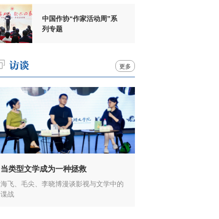
中国作协“作家活动周”系
列专题
更多
当类型文学成为一种拯救
海飞、毛尖、李晓博漫谈影视与文学中的
谍战