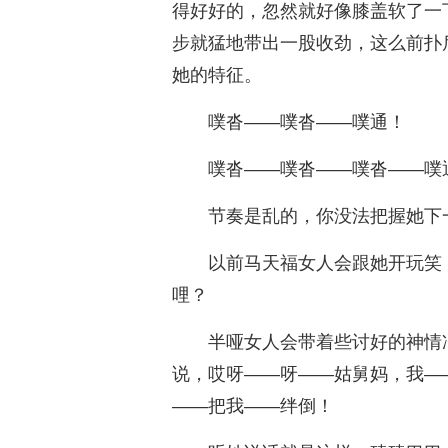
得好好的，忽然就好像膝盖软了一
步就猛地带出一股收劲，这么前扑
她的特征。
噗沓——噗沓——噗通！
噗沓——噗沓——噗沓——噗
节奏是乱的，你没法把握她下一
以前马天福女人会跟她开玩笑
哩？
半哑女人会带着些讨好的神情
说，哎呀——呀——姑舅妈，我—
——把我——绊倒！