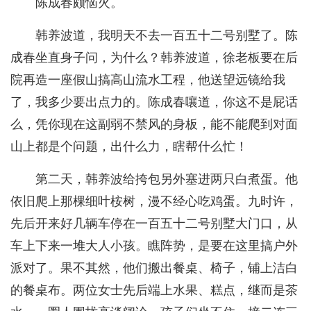
陈成春颇恼火。
韩养波道，我明天不去一百五十二号别墅了。陈
成春坐直身子问，为什么？韩养波道，徐老板要在后
院再造一座假山搞高山流水工程，他送望远镜给我
了，我多少要出点力的。陈成春嚷道，你这不是屁话
么，凭你现在这副弱不禁风的身板，能不能爬到对面
山上都是个问题，出什么力，瞎帮什么忙！
第二天，韩养波给挎包另外塞进两只白煮蛋。他
依旧爬上那棵细叶桉树，漫不经心吃鸡蛋。九时许，
先后开来好几辆车停在一百五十二号别墅大门口，从
车上下来一堆大人小孩。瞧阵势，是要在这里搞户外
派对了。果不其然，他们搬出餐桌、椅子，铺上洁白
的餐桌布。两位女士先后端上水果、糕点，继而是茶