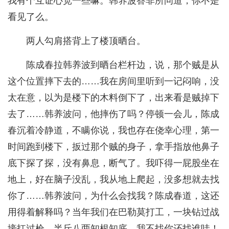
我有个互证心宽一些嘛。韩养波答非所问道，你不是
看见了么。
两人勾肩搭背上了楼顶晒台。
陈成春拉韩养波到晒台栏杆边，说，那个贼是从
这个位置摔下去的……我在房间里听到一记闷响，没
太在意，以为是楼下的木料倒下了，出来看是贼掉下
去了……韩养波问，他摔伤了吗？停顿一会儿，陈成
春沉着冷静道，不瞒你说，我也存在侥幸心理，第一
时间跑到楼下，扳过那个贼的身子，拿手指放他鼻子
底下探了探，没有鼻息，断气了。我吓得一屁股坐在
地上，好在脑子没乱，我从地上爬起，没多想就去找
你了……韩养波问，为什么会找我？陈成春道，这还
用得着解释吗？当年我们在巴勒莫打工，一块钻过战
壕扛过枪，半斤八两知根知底，我不找你还找谁哇！