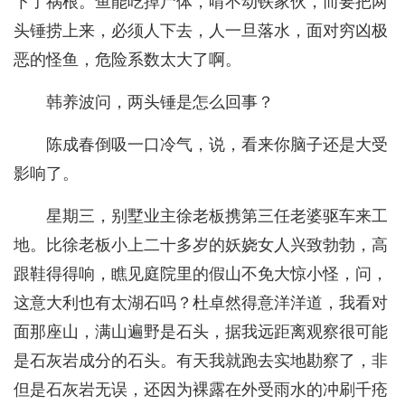
下了祸根。鱼能吃掉尸体，啃不动铁家伙，而要把两
头锤捞上来，必须人下去，人一旦落水，面对穷凶极
恶的怪鱼，危险系数太大了啊。
韩养波问，两头锤是怎么回事？
陈成春倒吸一口冷气，说，看来你脑子还是大受
影响了。
星期三，别墅业主徐老板携第三任老婆驱车来工
地。比徐老板小上二十多岁的妖娆女人兴致勃勃，高
跟鞋得得响，瞧见庭院里的假山不免大惊小怪，问，
这意大利也有太湖石吗？杜卓然得意洋洋道，我看对
面那座山，满山遍野是石头，据我远距离观察很可能
是石灰岩成分的石头。有天我就跑去实地勘察了，非
但是石灰岩无误，还因为裸露在外受雨水的冲刷千疮