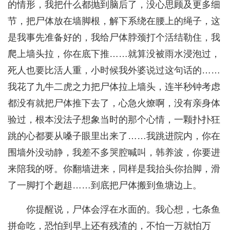
的情形，我把什么都抛到脑后了，没心思顾及更多细
节，把尸体放在墙脚根，解下系绕在腰上的绳子，这
是我事先准备好的，我给尸体脖颈打个活结勒住，我
爬上墙头拉，你在底下推……就算没被雨水浸泡过，
死人也要比活人重，小时候我外婆说过这句话的……
我花了九牛二虎之力把尸体拉上墙头，连半秒钟考虑
都没有就把尸体推下去了，心急火燎啊，没有亲身体
验过，根本没法子想象当时的那个心情，一颗扑扑狂
跳的心都要从嗓子眼里出来了……我跳进院内，你在
围墙外没动静，我差不多哭腔喊叫，韩养波，你要进
来陪我的呀。你翻墙进来，同样是我抬头你抬脚，滑
了一脚打个趔趄……到底把尸体搬到鱼塘边上。
你提醒说，尸体会浮在水面的。我心想，七条鱼
拼命吃，恐怕到早上还有残渣的，不怕一万就怕万