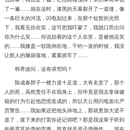
了一遍……就在这时，漆黑的天幕裂开了一道缝，像
一条巨大的河流，闪电划过来，在那个短暂的光照
下，我看见你在笑，这可把我吓蒙了，我脱口而出问
你为什么笑……你说抬着的这个人在笑，是被他逗笑
的……我膝盖一软跪倒在地，千钧一发的时候，我没
让那人的脑袋落地，紧紧抓牢了……
韩养波问，这有讲究吗？
陈成春脖子一梗力道十足道，大有名堂了，那个
人的死，虽然责任不在我身上，但毕竟是我去拿保健
箱的行为引起他恐慌造成的，所以天公用闪电发出严
厉警告……我如果还把他头掉地上，那就更加大逆不
道了，接下来的打雷你还记得吧？那是我这辈子听到
的最震耳欲聋的雷声，简直就是原子弹爆炸……现在