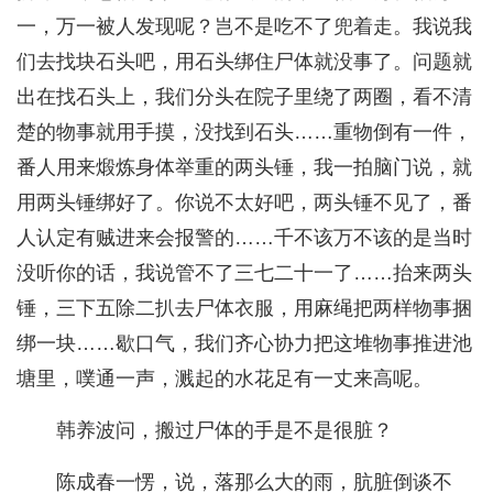
一，万一被人发现呢？岂不是吃不了兜着走。我说我
们去找块石头吧，用石头绑住尸体就没事了。问题就
出在找石头上，我们分头在院子里绕了两圈，看不清
楚的物事就用手摸，没找到石头……重物倒有一件，
番人用来煅炼身体举重的两头锤，我一拍脑门说，就
用两头锤绑好了。你说不太好吧，两头锤不见了，番
人认定有贼进来会报警的……千不该万不该的是当时
没听你的话，我说管不了三七二十一了……抬来两头
锤，三下五除二扒去尸体衣服，用麻绳把两样物事捆
绑一块……歇口气，我们齐心协力把这堆物事推进池
塘里，噗通一声，溅起的水花足有一丈来高呢。
韩养波问，搬过尸体的手是不是很脏？
陈成春一愣，说，落那么大的雨，肮脏倒谈不