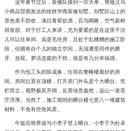
这年春节过后，装修队接到一宗大单，替做义乌
小商品贸易发达的徐姓华商装修别墅。别墅区山上的
景色美不胜收，满目青翠欲滴，百鸟啁啾，空气新鲜
得发甜。对于打工人来讲，尤为要紧的是在这里干活
儿可以住单间。虽是毛坯房，且处于乱糟糟的施工阶
段，但拥有自个儿的独立空间，无须遭受同伴的磨
牙、放屁、梦话连篇的干扰，很是有几分幸福感。
作为包工头的陈成春，住宿在整幢楼最好的房
间。房间位置在顶楼，打开房门外头是个大晒台。凭
栏而立，视野极其开阔，近景绿意盎然，远山一派苍
茫浑厚。当然了，施工期间的晒台横七竖八一堆建筑
材料，不免有些煞风景。
午饭后韩养波与小李子登上晒台。小李子为杜卓