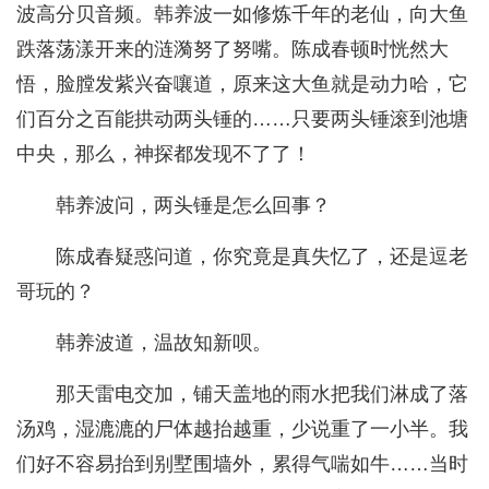
波高分贝音频。韩养波一如修炼千年的老仙，向大鱼
跌落荡漾开来的涟漪努了努嘴。陈成春顿时恍然大
悟，脸膛发紫兴奋嚷道，原来这大鱼就是动力哈，它
们百分之百能拱动两头锤的……只要两头锤滚到池塘
中央，那么，神探都发现不了了！
韩养波问，两头锤是怎么回事？
陈成春疑惑问道，你究竟是真失忆了，还是逗老
哥玩的？
韩养波道，温故知新呗。
那天雷电交加，铺天盖地的雨水把我们淋成了落
汤鸡，湿漉漉的尸体越抬越重，少说重了一小半。我
们好不容易抬到别墅围墙外，累得气喘如牛……当时