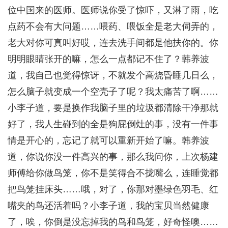
位中国来的医师。医师说你受了惊吓，又淋了雨，吃
点药不会有大问题……喂药、喂饭全是老大伺弄的，
老大对你可真叫好哎，连去洗手间都是他扶你的。你
明明眼睛张开的嘛，怎么一点都记不住了？韩养波
道，我自己也觉得惊讶，不就发个高烧昏睡几日么，
怎么脑子就变成一个空壳子了呢？我太痛苦了啊……
小李子道，要是换作我脑子里的垃圾都清除干净那就
好了，我人生碰到的全是狗屁倒灶的事，没有一件事
情是开心的，忘记了就可以重新开始了嘛。韩养波
道，你说你没一件高兴的事，那么我问你，上次杨建
师傅给你做鸟笼，你不是笑得合不拢嘴么，连睡觉都
把鸟笼挂床头……哦，对了，你那对墨绿色羽毛、红
嘴夹的鸟还活着吗？小李子道，我的宝贝当然健康
了，唉，你倒是没忘掉我的鸟和鸟笼，好奇怪噢……