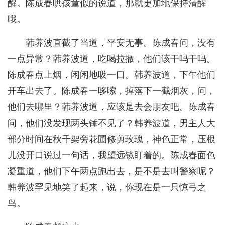
醒。陈成春哄孩童似的说道，那就更加地保持清醒
哦。
韩养波直截了当道，平安无事。陈成春问，没有
一点异常？韩养波道，吃喝拉撒，他们该干吗干吗。
陈成春点上烟，闲闲地吸一口。韩养波道，下午他们
开车出去了。陈成春一哆嗦，掉落下一截烟灰，问，
他们去哪里？韩养波道，应该是去会朋友吧。陈成春
问，他们没发现两头锤不见了？韩养波道，男主人大
部分时间在秋千架旁花圃修剪玫瑰，神色正常，压根
儿没开口说过一句话，我望远镜盯着的。陈成春面色
凝重道，他们下午两点跑出去，是不是去叫警察呢？
韩养波罕见地笑了起来，说，你现在是一只惊弓之
鸟。