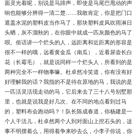
面灵光着呢，别说是马蹄声，即使是马尾巴甩动的声
响也能够分辨得一清二楚……我敢肯定，你是把门口
遮盖水泥的塑料皮当作马了，那块塑料皮风吹雨淋日
头晒，灰不溜秋的，在你眼中就成一匹灰颜色的马了
呗。俗话讲一个烂头的人，远距离和近距离的形容是
很不一样的哦，远看黄金瓜（南瓜），近看尿壶长白
花（长霉毛），就是说同样一个烂头人，所看到的是
两种完全不一样物事嘛。杜卓然冷笑道，你有没有好
好理解我的话？我指的不是待在原地的马，我说的是
一匹活灵活现走动的马，它后来去了三十八号别墅那
里，也就是说我是好几次、在不同的地点看到过马
的，塑料布会跑动吗？！队长陈成春道，你杨建是一
个人干活儿，杜卓然两个人到对面山上挖石头的，这
事不明摆着么，用得着争来吵去么，小李子你说，你