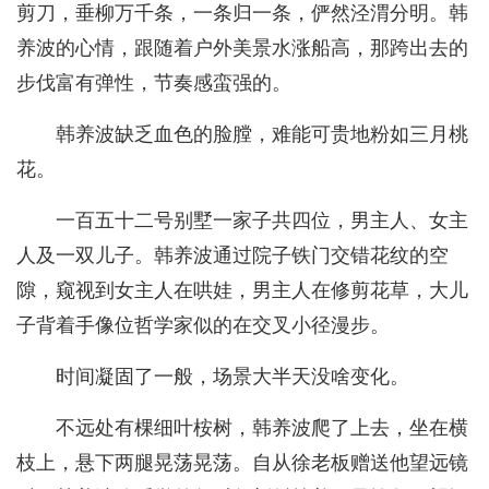
剪刀，垂柳万千条，一条归一条，俨然泾渭分明。韩
养波的心情，跟随着户外美景水涨船高，那跨出去的
步伐富有弹性，节奏感蛮强的。
韩养波缺乏血色的脸膛，难能可贵地粉如三月桃
花。
一百五十二号别墅一家子共四位，男主人、女主
人及一双儿子。韩养波通过院子铁门交错花纹的空
隙，窥视到女主人在哄娃，男主人在修剪花草，大儿
子背着手像位哲学家似的在交叉小径漫步。
时间凝固了一般，场景大半天没啥变化。
不远处有棵细叶桉树，韩养波爬了上去，坐在横
枝上，悬下两腿晃荡晃荡。自从徐老板赠送他望远镜