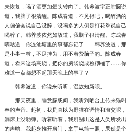
未恢复，喝了酒更加晕头转向了。韩养波字正腔圆说
道，我脑子很清醒。陈成春道，不见得吧，喝醉酒的
人偏偏会说自己没醉，没喝多的人倒是打花拳说自己
喝醉了。韩养波依然如故道，我脑子很清醒。陈成春
嘀咕道，你连池塘里的事都忘记了……韩养波道，那
是小事一桩，不足挂齿，用不着费脑子的。陈成春
道，看来这场高烧，把你的脑袋烧成糨糊桶了……你
难道一点都想不起那天晚上的事了？
韩养波道，你说来听听，温故知新呗。
那天夜里，睡意朦胧间，我听到晒台上传来猫叫
春的声音。起初，我是真以为野猫在调情和滥交呢，
躺床上没动弹。听着听着，我辨别出这是人类所发出
的声响。我起身推开房门，拿手电筒一照，果然是个