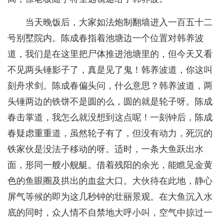
当天晚饭后，大家如法炮制翻墙进入一百五十二
号别墅院内。陈成春指着池塘边一个位置对韩养波
道，我们是在这里把尸体推进池塘里的，但今天又看
不见两头锤影子了，真是见了鬼！韩养波道，你这叫
刻舟求剑。陈成春偏头问，什么意思？韩养波道，两
头锤两边的铁饼不是圆的么，圆的就是轮子呀。陈成
春击掌道，我怎么就没想到这点呢！一刻钟后，陈成
春疑虑重重道，虽然轮子有了，但没有动力，死沉的
铁家伙是没法子移动的呀。适时，一条大鱼跃出水
面，形同一艘小舰艇。借着残阳的余光，能瞧见金黄
色的鱼眼圈及拱出的血盆大口。大伙待在此地，静心
屏气等候的即为这几秒钟的壮丽景观。在大鱼沉入水
底的同时，众人情不自禁地大呼小叫，空气中掠过一