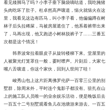
看见矮脚马了吗？小李子垂下脑袋嘀咕道，我吃腌猪
头肉吃坏了肚子。杜卓然高声嚷道，恼火就恼火在这
里，我看见这边有匹马，叫小李子看，他偏偏蹲在树
林子后头拉稀屎，马被房屋遮住了，他系着裤带出来
了，马再出现，他又跑进小树林脱裤子了……三番五
次都是这个情况！
韩养波耷拉着眼皮子从旋转楼梯下来。堂屋里的
人被聚光灯笼罩住一般，霎时噤声。片刻后，大家七
嘴八舌嚷道，你这个家伙，回到人世间了哇！
峻秀山包上这片距离佛罗伦萨一百零三公里的别
墅群，除周末外，平时连个鬼影子都没有。驻扎在山
上的施工队人员唯一的业余娱乐活动，便是晚饭后去
一百五十二号别墅观看鱼儿在池塘游来游去。一百五