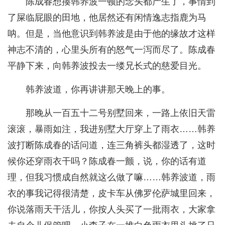
陈成春想揍韩养波一顿的念头都产生了，事情到
了屎临屁眼的田地，他居然还有闲情逸志指鹿为马
呐。但是，当他意识到韩养波是由于他的缘故才这样
神志不清的，心里头所有的怒气一泻而尽了。陈成春
平静下来，向韩养波投去一缕兄长式的慈爱目光。
韩养波道，你再讲讲那天晚上的事。
那晚从一百五十二号别墅回来，一路上依旧天雷
滚滚，暴雨如注，我进别墅大厅穿上了雨衣……韩养
波打断陈成春的话问道，连三角裤头都湿透了，这时
候你还穿雨衣干吗？陈成春一颤，说，你的话有道
理，但我习惯成自然就这么做了嘛……韩养波道，雨
衣的事我记得很清楚，皮卡车从佛罗伦萨城里回来，
你说落雨天干活儿，你按人头买了一批雨衣，大家拿