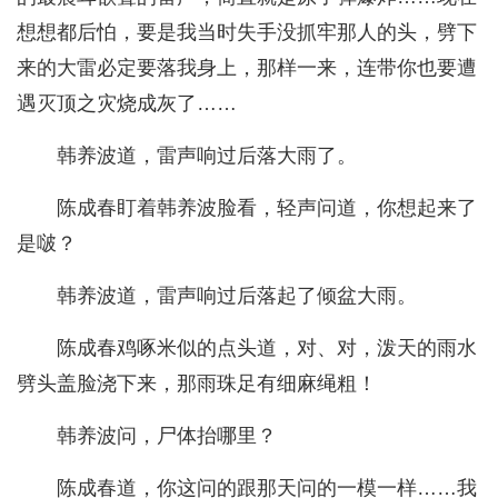
想想都后怕，要是我当时失手没抓牢那人的头，劈下
来的大雷必定要落我身上，那样一来，连带你也要遭
遇灭顶之灾烧成灰了……
韩养波道，雷声响过后落大雨了。
陈成春盯着韩养波脸看，轻声问道，你想起来了
是啵？
韩养波道，雷声响过后落起了倾盆大雨。
陈成春鸡啄米似的点头道，对、对，泼天的雨水
劈头盖脸浇下来，那雨珠足有细麻绳粗！
韩养波问，尸体抬哪里？
陈成春道，你这问的跟那天问的一模一样……我