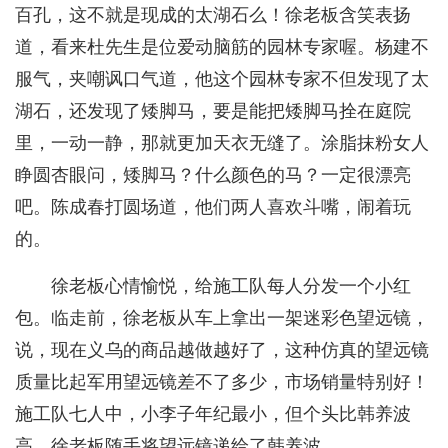
百孔，这不就是现成的太湖石么！徐老板含笑表扬
道，看来杜先生是位爱动脑筋的园林专家喔。杨建不
服气，夹嘲讽口气道，他这个园林专家不但发现了太
湖石，还发现了矮脚马，要是能把矮脚马拴在庭院
里，一动一静，那就更加天衣无缝了。涂脂抹粉女人
睁圆杏眼问，矮脚马？什么颜色的马？一定很漂亮
吧。陈成春打圆场道，他们两人喜欢斗嘴，闹着玩
的。
徐老板心情愉悦，给施工队每人分发一个小红
包。临走前，徐老板从车上拿出一架迷彩色望远镜，
说，现在义乌的商品越做越好了，这种仿真的望远镜
质量比起军用望远镜差不了多少，市场销量特别好！
施工队七人中，小李子年纪最小，但个头比韩养波
高，徐老板随手将望远镜递给了韩养波。