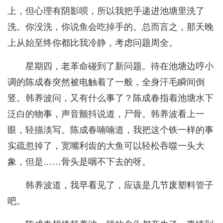
上，但心理有阴影呗，所以我把手递进池塘里洗了
洗。你没洗，你说鱼会吃掉手的。总而言之，那天晚
上从始至终你都比我冷静，考虑问题周全。
星期四，老革命碰到了新问题。待在池塘边哼小
调的陈成春突然被电触着了一般，全身汗毛瞬间倒
竖。韩养波问，又有什么事了？陈成春指着池塘水下
泛白的物事，声音颤抖说道，尸骨。韩养波看上一
眼，轻描淡写。陈成春喃喃道，我把这个铁一样的事
实疏忽掉了，宽嘴利齿的大鱼可以轻松吞噬一头大
象，但是……骨头是咽不下去的呀。
韩养波道，我早看见了，应该是几节废塑料管子
吧。