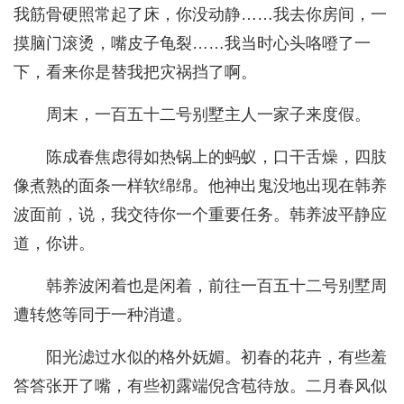
我筋骨硬照常起了床，你没动静……我去你房间，一
摸脑门滚烫，嘴皮子龟裂……我当时心头咯噔了一
下，看来你是替我把灾祸挡了啊。
周末，一百五十二号别墅主人一家子来度假。
陈成春焦虑得如热锅上的蚂蚁，口干舌燥，四肢
像煮熟的面条一样软绵绵。他神出鬼没地出现在韩养
波面前，说，我交待你一个重要任务。韩养波平静应
道，你讲。
韩养波闲着也是闲着，前往一百五十二号别墅周
遭转悠等同于一种消遣。
阳光滤过水似的格外妩媚。初春的花卉，有些羞
答答张开了嘴，有些初露端倪含苞待放。二月春风似