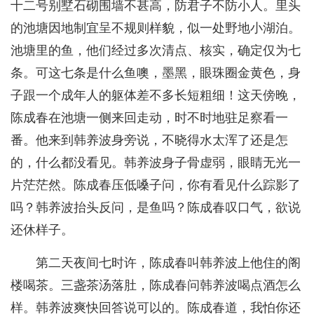
十二号别墅石砌围墙不甚高，防君子不防小人。里头
的池塘因地制宜呈不规则样貌，似一处野地小湖泊。
池塘里的鱼，他们经过多次清点、核实，确定仅为七
条。可这七条是什么鱼噢，墨黑，眼珠圈金黄色，身
子跟一个成年人的躯体差不多长短粗细！这天傍晚，
陈成春在池塘一侧来回走动，时不时地驻足察看一
番。他来到韩养波身旁说，不晓得水太浑了还是怎
的，什么都没看见。韩养波身子骨虚弱，眼睛无光一
片茫茫然。陈成春压低嗓子问，你有看见什么踪影了
吗？韩养波抬头反问，是鱼吗？陈成春叹口气，欲说
还休样子。
第二天夜间七时许，陈成春叫韩养波上他住的阁
楼喝茶。三盏茶汤落肚，陈成春问韩养波喝点酒怎么
样。韩养波爽快回答说可以的。陈成春道，我怕你还