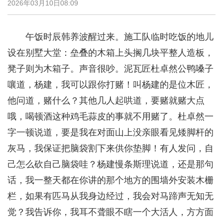
2026年03月10日08:09
午饭时辰韩养波醒过来。施工队临时吃饭的地儿
设在别墅大堂：垒叠的木箱上头搁几块平整人造板，
凳子则为木箱子。声音很吵。泥瓦匠杜卓然公鸭嗓子
嚷道，杨建，我可以跟你打赌！叫杨建的是位木匠，
他问道，赌什么？其他几人起哄道，要赌就赌大点
哦，喝顿酒这种鸡毛蒜皮的事就不用赌了。杜卓然一
字一顿说道，要是我在对面山上没亲眼看见矮脚杆的
灰马，我保证把脑袋割下来供你垫脚！有人发问，自
己怎么砍自己脑袋哇？杨建慢条斯理说道，还是那句
话，我一整天都在你讲的那个地方的围墙外安装木栅
栏，如果有匹马从我身边经过，我会对马蹄声无知无
觉？我告诉你，我耳不聋眼不瞎一个大活人，方方面