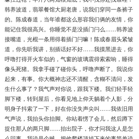
韩养波道，翡翠餐馆大厨老唐，说我们穿同一条裤子
的。陈成春道，当年谁都这么形容我们俩的友情，你
能记住我很高兴。你睡觉不是没插门闩么……韩养波
接嘴道，光棍一条用得着插门闩嘛！陈成春眉头紧皱
道，你先听我讲，别插话好不好……我摸黑进去，你
呼噜打得开火车似的，气窗的玻璃震得索索响，睡得
像头死猪。我拿手碰了碰你头，呼噜声断了。我说你
起来，有事。你大概神志还不清醒，含糊不清问，发
生什么事了？我气声对你说，跟我下楼。我们轻手轻
脚下楼，转到屋后，你看见地上仰天躺着个人影，分
明身子抖索了一下，好在你没失声尖叫……我依旧用
气声说，我抬头你抬脚。你站着愣了会儿，然后蹲下
捉住那人的两只脚……抬出院子，你才问我这人是怎
么回事，我说是个贼，把他爬楼顶掉下来的事简单说