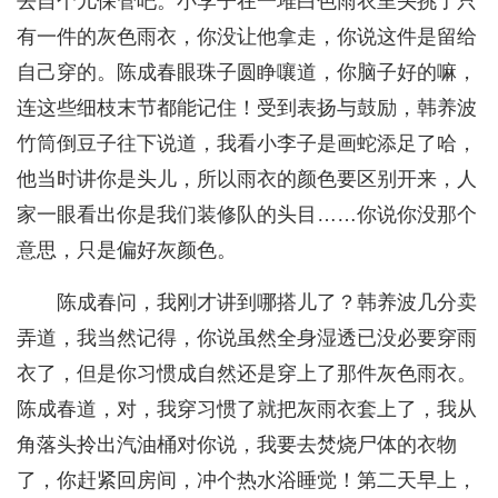
去自个儿保管吧。小李子在一堆白色雨衣里头挑了只
有一件的灰色雨衣，你没让他拿走，你说这件是留给
自己穿的。陈成春眼珠子圆睁嚷道，你脑子好的嘛，
连这些细枝末节都能记住！受到表扬与鼓励，韩养波
竹筒倒豆子往下说道，我看小李子是画蛇添足了哈，
他当时讲你是头儿，所以雨衣的颜色要区别开来，人
家一眼看出你是我们装修队的头目……你说你没那个
意思，只是偏好灰颜色。
陈成春问，我刚才讲到哪搭儿了？韩养波几分卖
弄道，我当然记得，你说虽然全身湿透已没必要穿雨
衣了，但是你习惯成自然还是穿上了那件灰色雨衣。
陈成春道，对，我穿习惯了就把灰雨衣套上了，我从
角落头拎出汽油桶对你说，我要去焚烧尸体的衣物
了，你赶紧回房间，冲个热水浴睡觉！第二天早上，