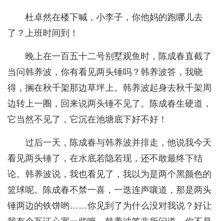
杜卓然在楼下喊，小李子，你他妈的跑哪儿去
了？上班时间到！
晚上在一百五十二号别墅观鱼时，陈成春直截了
当问韩养波，你有看见两头锤吗？韩养波答，我晓
得，搁在秋千架那边草坪上。韩养波起身去秋千架周
边转上一圈，回来说两头锤不见了。陈成春生硬道，
它当然不见了，它沉在池塘底下好不好！
过后一天，陈成春与韩养波并排走，他说我今天
看见两头锤了，在水底若隐若现，还不敢最终下结
论。韩养波说，我也看见了，我以为是两个黑颜色的
篮球呢。陈成春不禁一喜，一迭连声嚷道，那是两头
锤两边的铁饼哟……你见到了为什么没对我说？好让