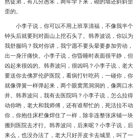
然徒弟，有几分愚笨，两年学下来，砌的墙还斜斜歪
歪的。
小李子说，你可以不用上班享清福，不像我半个
钟头后就要到对面山上挖石头了。韩养波说，你以为
我舒服吗？我对你讲，我宁愿不要头晕要参加劳动，
出一身汗痛快。小李子说，你昏睡时表面很平静，但
凶起来很凶的。韩养波问，很凶吗？小李子说，老大
要送你去佛罗伦萨医院，看病打针吃药，一碰你，你
就像弹簧一样弹起来，两个眼窝黑洞洞的，像两口水
井。韩养波问，我有去医院吗？小李子说，怎么拉得
动你哟，老大和我师傅，还有谁帮忙的，死活拉不动
你，你抱住床栏像焊住了一样，除非连整张床铺一块
搬到医院去才行。韩养波问，后来呢？小李子说，后
来么，也没办法了，老大只好开皮卡去城里，叫了一