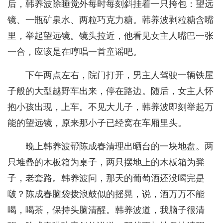
后，韩养波除睡觉外每时每刻斜挂着一只挎包：望远
镜、一瓶矿泉水、两粒巧克力糖。韩养波剥粒糖含嘴
里，举起望远镜。镜头拉近，他看见女主人嘴巴一张
一合，应该是在哼唱一首童谣吧。
下午两点左右，院门打开，男主人驾驶一辆铁屋
子般的大型越野车出来，停在路边。随后，女主人怀
抱小孩出现，上车。不见大儿子，韩养波即刻举起万
能的望远镜，原来那小子已经窝在车厢里头。
晚上韩养波帮陈成春清理出晒台的一块地盘。两
只堆叠的木板箱为桌子，两只摆地上的木板箱为凳
子，老套路。韩养波问，那天的葡萄酒还没喝完是
啵？陈成春脑袋拨浪鼓似的摇晃，说，酒万万不能
喝，喝茶，保持头脑清醒。韩养波道，我脑子很清