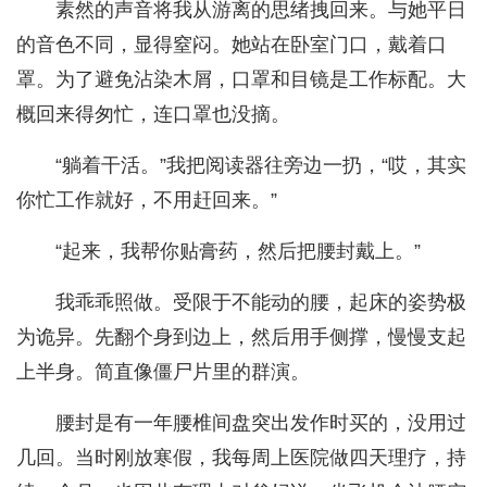
素然的声音将我从游离的思绪拽回来。与她平日
的音色不同，显得窒闷。她站在卧室门口，戴着口
罩。为了避免沾染木屑，口罩和目镜是工作标配。大
概回来得匆忙，连口罩也没摘。
“躺着干活。”我把阅读器往旁边一扔，“哎，其实
你忙工作就好，不用赶回来。”
“起来，我帮你贴膏药，然后把腰封戴上。”
我乖乖照做。受限于不能动的腰，起床的姿势极
为诡异。先翻个身到边上，然后用手侧撑，慢慢支起
上半身。简直像僵尸片里的群演。
腰封是有一年腰椎间盘突出发作时买的，没用过
几回。当时刚放寒假，我每周上医院做四天理疗，持