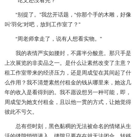
“论文还没看完？”
“别提了。”我岔开话题，“你那个手的木雕，好像
叫‘羽化’对吧，放到工作室了？”
“周老师拿走了，说有人想看实物。”
我的表情严实如腰封，不露半分酸意。那只手是
上次展览的非卖品之一。是什么让素然改变了主意？
租工作室带来的经济压力，还是周成玺在其间起了什
么作用？我不清楚素然付租金的钱从哪里来，她这几
年的收入是看得到的。我不愿设想另一种可能，即，
周成玺为她支付租金，且以他一贯的方式，让她觉得
彼此不亏欠。
总有些时刻，黑色黏稠的无法被命名的情绪从生
活的缝隙悄悄潜入。缝隙只要存在就无法闭合，转移