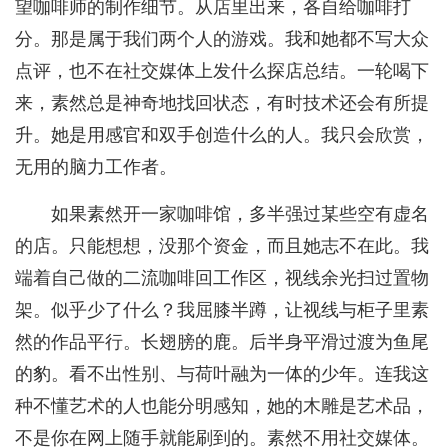
望咖啡师的制作细节。从店里出来，各自给咖啡打
分。那是属于我们两个人的游戏。我和她都不写大众
点评，也不在社交媒体上发什么探店总结。一轮喝下
来，素然总是神奇地找回状态，有时技术还会有所提
升。她是用感官和双手创造什么的人。我只会欣赏，
无用的脑力工作者。
如果素然开一家咖啡馆，多半强过某些空有虚名
的店。只能想想，没那个资金，而且她志不在此。我
端着自己做的二流咖啡回工作区，视线余光扫过置物
架。似乎少了什么？我屈膝半蹲，让视线与柜子里素
然的作品平行。长翅膀的鹿。后半身平滑过渡为鱼尾
的豹。看不出性别、与荷叶融为一体的少年。连我这
种不懂艺术的人也能分明感知，她的木雕是艺术品，
不是你在网上随手就能刷到的。素然不用社交媒体。