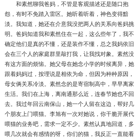
和素然聊我爸妈，不管是客观描述还是随口抱
怨，有时不免踏入雷区。她听着听着，神色变得黯
淡。我知道，她还在介意我没把两人的关系向爸妈挑
明。爸妈知道我和素然住在一起，这么些年了，我不
确定他们是真的不懂，还是装作不懂，总之我妈依旧
会在三个人的家庭群里敲打我，让我找对象。素然没
有这方面的烦恼。她父母在她念小学的时候离异，她
跟着妈妈过，按理说是相依为命，但因为种种原因，
母女俩关系冷淡。素然念的是寄宿制高中，早早离家
生活。我们在上海，离南通那么近，连春节她也不回
去。我过年回云南保山，她一个人留在这边，帮好几
个朋友上门喂猫。李旭有一次对她说，你干脆开展代
喂猫的业务吧，需求一定不少。素然认真地回道，多
喂几次就会有感情的呀，你们的猫，我反正一直能看