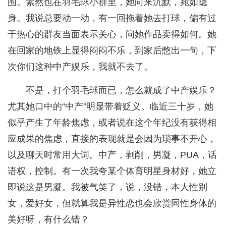
围。素然也在羽毛球小群里，她向来沉默，宛如隐
身。我说总要动一动，有一回拖着她去打球，偏有过
于热心的群友当面表示关心，问她作品卖得如何。她
在回家的地铁上显得闷闷不乐，到家后憋出一句，下
次你们这种中产娱乐，我就不去了。
不是，打个羽毛球而已，怎么就成了中产娱乐？
尤其她口中的“中产”明显带着贬义。临近三十岁，她
似乎产生了年龄焦虑，或者说在这个年纪没有获得相
应成果的焦虑，直接的表现就是会因为琐事不开心，
以及聊天时常用大词。中产，剥削，男凝，PUA，话
语权，控制。有一次我夸某个体育明星身材好，她立
即说这是男凝。我被气笑了，说，没错，本人性别
女，爱好女，但就算我是异性恋也会欣赏同性身体的
美好呀，有什么错？