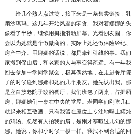
给几个熟人点过赞，接下来是一条售卖链接：乳
扇沙琪玛。这几年开始风靡的零食。我对着娜娜的头
像看了半秒，继续用拇指滑动屏幕。光看朋友圈，你
会以为她就是个做微商的，实际上她还做保险经纪、
房产中介。用娜娜的话说，都是牵针引线的事。我们
家搬到保山后，和老家的人与事变得疏远。有一年我
回去参加中学同学聚会，极其偶然地，在走进餐厅院
子的时候碰到娜娜和她的几个朋友。她先认出我。那
是座白族老院子改的餐厅，我们班包了两桌，占据厢
房，娜娜她们一桌在中央的堂屋。老同学们刚吃几口
就起来相互敬酒，只有我留在座位上专注地喝土罐炖
的鸡汤。忽然有人拍我的肩，是刚才寒暄过几句的娜
娜。她说，你和小时候一模一样。我找不到合适的回