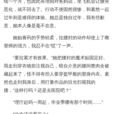
续一个月，也因此有理由对爸妈说，坐飞机会让腰突
恶化，就不回去了。行动不便固然很惨，和素然一起
过年则是难得的体验。她总是独自过年，我有些歉
意，她本人像是毫不在意。
她贴膏药的手势轻柔，拉腰封的动作却使上了雕
塑师的强力，我忍不住“哎”了一声。
“要拉紧才有效果。”她把腰封的魔术贴固定好。
我走到穿衣镜前注视自己，暗自介意的腰间赘肉全被
藏起来了，怪不得有些人要穿盔甲般的塑身内衣。素
然也走到我身后，用打量作品的目光扫视我的
腰，“这样行吗？还是去医院吧？”
“理疗起码一周起，毕业季哪有那个时间……”