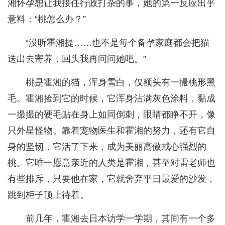
湘怀孕想让我接任行政打杂的事，她的第一反应出乎
意料：“桃怎么办？”
“没听霍湘提……也不是每个备孕家庭都会把猫
送出去寄养，回头我再问问她吧。”
桃是霍湘的猫，浑身雪白，仅额头有一撮桃形黑
毛。霍湘捡到它的时候，它浑身沾满灰色涂料，黏成
一撮撮的硬毛贴在身上如同倒刺，眼睛都睁不开，像
只外星怪物。靠着宠物医生和霍湘的努力，还有它自
身的坚韧，它活了下来，成为美丽高傲戒心强烈的
桃。它唯一愿意亲近的人类是霍湘，甚至对雷老师也
有些排斥，只要他在家，它就舍弃平日最爱的沙发，
跳到柜子顶上待着。
前几年，霍湘去日本访学一学期，其间有一个多