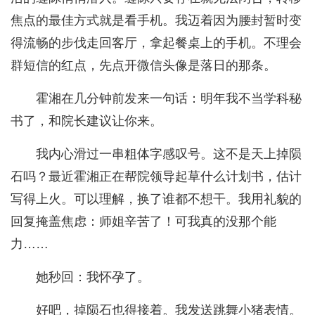
焦点的最佳方式就是看手机。我迈着因为腰封暂时变
得流畅的步伐走回客厅，拿起餐桌上的手机。不理会
群短信的红点，先点开微信头像是落日的那条。
霍湘在几分钟前发来一句话：明年我不当学科秘
书了，和院长建议让你来。
我内心滑过一串粗体字感叹号。这不是天上掉陨
石吗？最近霍湘正在帮院领导起草什么计划书，估计
写得上火。可以理解，换了谁都不想干。我用礼貌的
回复掩盖焦虑：师姐辛苦了！可我真的没那个能
力……
她秒回：我怀孕了。
好吧，掉陨石也得接着。我发送跳舞小猪表情。