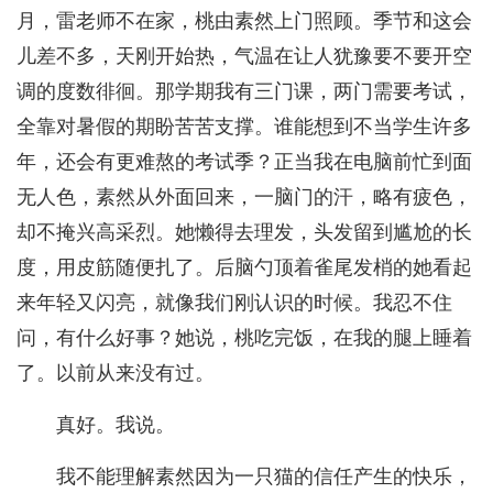
月，雷老师不在家，桃由素然上门照顾。季节和这会
儿差不多，天刚开始热，气温在让人犹豫要不要开空
调的度数徘徊。那学期我有三门课，两门需要考试，
全靠对暑假的期盼苦苦支撑。谁能想到不当学生许多
年，还会有更难熬的考试季？正当我在电脑前忙到面
无人色，素然从外面回来，一脑门的汗，略有疲色，
却不掩兴高采烈。她懒得去理发，头发留到尴尬的长
度，用皮筋随便扎了。后脑勺顶着雀尾发梢的她看起
来年轻又闪亮，就像我们刚认识的时候。我忍不住
问，有什么好事？她说，桃吃完饭，在我的腿上睡着
了。以前从来没有过。
真好。我说。
我不能理解素然因为一只猫的信任产生的快乐，