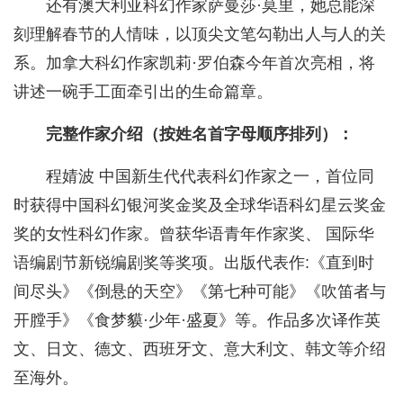
还有澳大利亚科幻作家萨曼莎·莫里，她总能深
刻理解春节的人情味，以顶尖文笔勾勒出人与人的关
系。加拿大科幻作家凯莉·罗伯森今年首次亮相，将
讲述一碗手工面牵引出的生命篇章。
完整作家介绍（按姓名首字母顺序排列）：
程婧波 中国新生代代表科幻作家之一，首位同
时获得中国科幻银河奖金奖及全球华语科幻星云奖金
奖的女性科幻作家。曾获华语青年作家奖、 国际华
语编剧节新锐编剧奖等奖项。出版代表作:《直到时
间尽头》《倒悬的天空》《第七种可能》《吹笛者与
开膛手》《食梦貘·少年·盛夏》等。作品多次译作英
文、日文、德文、西班牙文、意大利文、韩文等介绍
至海外。