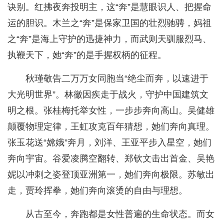
诀别。红拂夜奔投明主，这“奔”是慧眼识人、把握命
运的胆识。木兰之“奔”是保家卫国的壮烈驰骋，妈祖
之“奔”是海上守护的迅捷神力，而武则天驯服烈马、
执鞭天下，她“奔”的是手握权柄的征程。
秋瑾敬告二万万女同胞当“绝尘而奔，以速进于
大光明世界”。林徽因疾走于战火，守护中国建筑文
明之根。张桂梅托举女性，一步步奔向高山。吴健雄
颠覆物理定律，王虹攻克百年猜想，她们奔向真理。
张玉花送“嫦娥”奔月，刘洋、王亚平步入星空，她们
奔向宇宙。谷爱凌腾空翻转、郑钦文击出首金、吴艳
妮以冲刺之姿登顶亚洲第一，她们奔向极限。苏敏出
走，贾玲挥拳，她们奔向滚烫的自由与理想。
从古至今，奔跑都是女性普遍的生命状态。而女