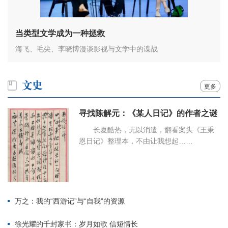
当类型文学成为一种拯救
海飞、毛尖、李晓博漫谈影视与文学中的谍战
更多
寻找陈解元：《某人日记》的作者之谜
长夏酷热，无以消遣，翻看案头《王秉
恩日记》整理本，不由让我想起……
万之：我的“西游记”与“自我”的资源
徐光耀的千封家书：岁月如歌 信短情长