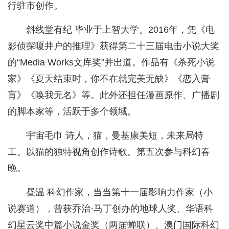
行驻市创作。
斜线堂有纪 毕业于上智大学。2016年，凭《电
影侦探嗄井户的推理》获得第二十三届电击小说大奖
的“Media Works文库奖”并出道。作品有《杀死小说
家》《夏天结束时，你不在就完美无缺》《恋入膏
肓》《唤我无名》等。此外还担任漫画原作、广播剧
的脚本家等，活跃于多个领域。
宇宙毛巾 诗人，猫，曼基康美短，未来局特
工。以猫的独特视角创作诗歌。第五次参与科幻春
晚。
昼温 科幻作家，当当第十一届影响力作家（小
说赛道），曾获乔治·马丁创办的地球人奖、华语科
幻星云奖中篇小说金奖（两届蝉联）、澳门国际科幻