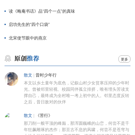
读《晦庵书话》品“四个一点”的真味
启功先生的“四个口袋”
北宋使节眼中的燕京
更多
散文
|
昔时少年行
本文以乡土童年为底色，记叙山村少女贫寒压抑的少年时
光。曾被邻里轻视、校园同伴孤立排挤，唯有埋头苦读支
撑自己，最终成为全村唯一考上初中的人。邻里态度反转
之后，昔日敌对的伙伴
散文
|
《苦行》
那刀削一般平顶的峰巅，那浑圆巍峨的山峦，何尝不是千
年狂飙雕琢的杰作；那亘古不息的风啸，何尝不是苍穹与