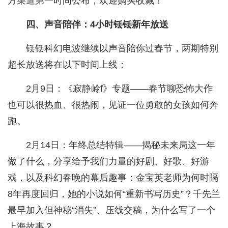
方渠道第一时间公布，欢迎购买收藏！
四、声音陪伴：4小时铥铥新年放送
铥铥科幻电波继续以声音陪你过春节，两期特别
超长放送将在以下时间上线：
2月9日：《寂静岭f》专题——春节聊恐怖大作
也可以很热血、很热闹，见证一位勇敢的女孩如何奔
跑。
2月14日：年终总结特辑——揭秘未来局这一年
做了什么，分享给予我们力量的好剧、好歌、好游
戏，以及科幻春晚的幕后趣事：金宝英老师为何时隔
8年再度回归，她的小说如何“重新书写历史”？千先兰
最早加入但神秘“消失”、压线交稿，为什么写了一个
上海故事？