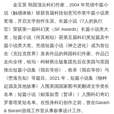
金宝英 韩国顶尖科幻作家，2004 年凭借中篇小
说《触感体验》斩获首届科技创意写作奖中篇小说类
奖项，开启文学创作生涯。长篇小说《7人的执行
官》荣获第一届科幻奖（SF Awards）长篇小说类大
奖，短篇小说《何其相似》获第五届科幻奖短篇及中
篇小说类大奖。凭借短篇小说《神之进化》成为首位
在《克拉克世界》发表作品的韩国科幻作家。作品已
走向全球，哈珀・柯林斯出版集团先后在美国与英国
推出短篇小说集《我在等你》，收录《我在等你》与
《堕落先知》等篇目。2021 年，短篇小说集《物种
起源及其他故事》入围美国国家图书奖翻译文学类长
名单；短篇小说《鲸落如雪（暂译）》入围科幻奇幻
罗塞塔奖短名单。在投身科幻创作之前，曾在Garam
& Baram游戏工作室从事叙事设计工作。