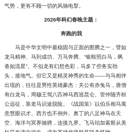
气势，更有不顾一切的风驰电掣。
2026年科幻春晚主题：
奔跑的我
马是中华文明中最稳固与正面的图腾之一，譬如
龙马精神、马到成功、万马奔腾、“银鞍照白马，飒
沓如流星”。不似龙有幻想色彩，马多了些务实劲
头，接地气。但它又是精灵神秀的生命——与马相伴
出现的，往往是男性英雄豪杰：关公有赤兔马，唐僧
有白龙马，周穆王驾八匹神马西巡昆仑。管仲随齐桓
公远征，靠老马识途脱险。《战国策》以伯乐相马寓
意慧眼识才。西方也不例外。奥丁的八足神马在天
空、海洋与冥界驰骋，连接九界。飞马珀加索斯从美