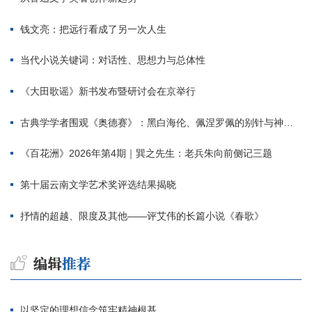
钱文亮：把远行看成了另一次人生
当代小说关键词：对话性、思想力与总体性
《大田歌谣》新书发布暨研讨会在京举行
古典学学者围观《奥德赛》：黑白海伦、佩涅罗佩的别针与神秘入侵者
《百花洲》2026年第4期｜巽之先生：老兵朱向前侧记三题
第十届云南文学艺术奖评选结果揭晓
抒情的超越、限度及其他——评艾伟的长篇小说《春歌》
以坚定的理想信念筑牢精神根基