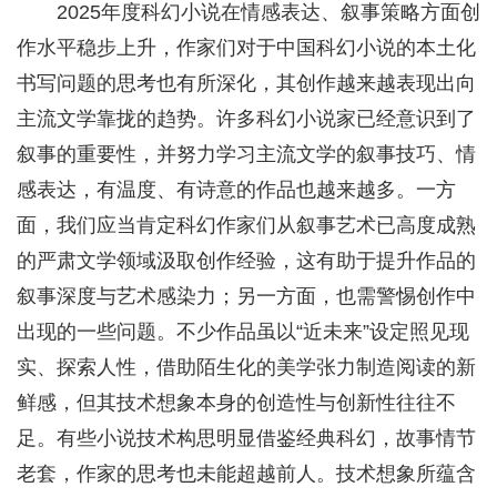
2025年度科幻小说在情感表达、叙事策略方面创
作水平稳步上升，作家们对于中国科幻小说的本土化
书写问题的思考也有所深化，其创作越来越表现出向
主流文学靠拢的趋势。许多科幻小说家已经意识到了
叙事的重要性，并努力学习主流文学的叙事技巧、情
感表达，有温度、有诗意的作品也越来越多。一方
面，我们应当肯定科幻作家们从叙事艺术已高度成熟
的严肃文学领域汲取创作经验，这有助于提升作品的
叙事深度与艺术感染力；另一方面，也需警惕创作中
出现的一些问题。不少作品虽以“近未来”设定照见现
实、探索人性，借助陌生化的美学张力制造阅读的新
鲜感，但其技术想象本身的创造性与创新性往往不
足。有些小说技术构思明显借鉴经典科幻，故事情节
老套，作家的思考也未能超越前人。技术想象所蕴含