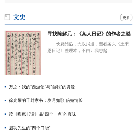
更多
寻找陈解元：《某人日记》的作者之谜
长夏酷热，无以消遣，翻看案头《王秉
恩日记》整理本，不由让我想起……
万之：我的“西游记”与“自我”的资源
徐光耀的千封家书：岁月如歌 信短情长
读《晦庵书话》品“四个一点”的真味
启功先生的“四个口袋”