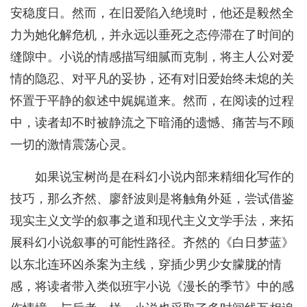
安稳度日。然而，在旧爱陷入绝境时，他还是毅然全
力为她化解危机，并永远以垂死之态停滞在了时间的
缝隙中。小说的情感描写细腻而克制，将主人公对爱
情的隐忍、对平凡的妥协，还有对旧爱始终未熄的关
怀置于平静的叙述中娓娓道来。然而，在阅读的过程
中，读者却不时被静流之下暗涌的遗憾、痛苦与不顾
一切的激情震荡心灵。
如果说宝树尚是在科幻小说内部来精细化写作的
技巧，那么齐然、廖舒波则是将触角外延，尝试借鉴
现实主义文学的叙事之道和现代主义文学手法，来拓
展科幻小说叙事的可能性路径。齐然的《白日梦蓝》
以东北连环凶杀案为主线，穿插少男少女朦胧的情
感，将读者带入类似班宇小说《漫长的季节》中的感