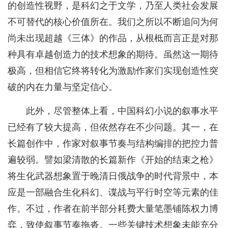
的创造性视野，是科幻之于文学，乃至人类社会发展
不可替代的核心价值所在。我们之所以不断追问为何
尚未出现超越《三体》的作品，从根柢而言正是对那
种具有卓越创造力的技术想象的期待。虽然这一期待
极高，但相信它终将转化为激励作家们实现创造性突
破的内在力量与坚定信心。
此外，尽管整体上看，中国科幻小说的叙事水平
已经有了较大提高，但依然存在不少问题。其一，在
长篇创作中，作家对叙事节奏与结构编排的把控力普
遍较弱。譬如梁清散的长篇新作《开始的结束之枪》
将生化武器想象置于晚清日俄战争的时代背景中，本
应是一部融合生化科幻、谍战与平行时空等元素的佳
作。不过，作者在前半部分耗费大量笔墨铺陈权力博
弈，致使叙事节奏拖沓。一些关键技术想象未能充分