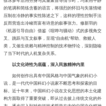
徐冰多年后用分身与其重聚首等情节时，均采用平静
的笔调和简练含蓄的语言，将强烈的怀旧与失落情绪
压制在冷静的事实性陈述之下，这样的理性控制手法
反而营造出冷峻而富有诗意的叙事张力。修新羽的
《机器引导自由》借鉴《喧哗与骚动》式的多视角交
叉、跳跃与互文叙事，呈现“自由机”帮助、救赎人
类，又催生依赖与精神控制的技术物悖论，深刻隐喻
了当下时代的人机复杂关系。
以文化诗性为底蕴，深入民族精神内里
如何创作出具有中国风格与中国气象的科幻小
说，是一代代中国科幻小说家不断思考和探索的目
标。近十年来，中国科幻小说在文化思想的本土化建
构方面取得了重要突破，即从过去披上传统文化的外