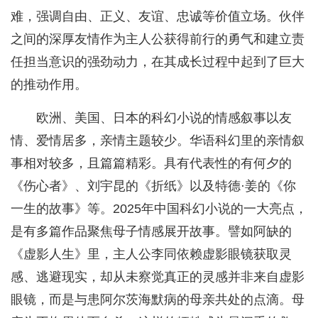
难，强调自由、正义、友谊、忠诚等价值立场。伙伴
之间的深厚友情作为主人公获得前行的勇气和建立责
任担当意识的强劲动力，在其成长过程中起到了巨大
的推动作用。
欧洲、美国、日本的科幻小说的情感叙事以友
情、爱情居多，亲情主题较少。华语科幻里的亲情叙
事相对较多，且篇篇精彩。具有代表性的有何夕的
《伤心者》、刘宇昆的《折纸》以及特德·姜的《你
一生的故事》等。2025年中国科幻小说的一大亮点，
是有多篇作品聚焦母子情感展开故事。譬如阿缺的
《虚影人生》里，主人公李同依赖虚影眼镜获取灵
感、逃避现实，却从未察觉真正的灵感并非来自虚影
眼镜，而是与患阿尔茨海默病的母亲共处的点滴。母