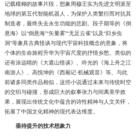
记载模糊的故事片段，想象周穆王实为先进文明派至
地球的第五代智能机器人，为保护人类繁衍而对抗其
制造者，最终失去永生功能的悲剧。段子期等的《倒
悬海》以“倒悬海”“矢量雾”“无足云雀”以及“归乡虫
洞”等兼具古典怪谈与现代宇宙科技概念的意象，将
个体的生命旅程升华为宇宙尺度的抒情乡愁。类似的
还有涂远晴的《大遮山怪谈》、吟光的《海上舟之江
南游人》、高悦坤的《西厢记·机械观音》等。与此
前诸多同类作品相似，这些小说通过未来与传统时空
的交织与碰撞，形成巨大的叙事张力与间离美学效
果，展现出传统文化中蕴含的诗性精神与人文关怀，
拓展了中国文化精神的现代表达维度。
亟待提升的技术想象力