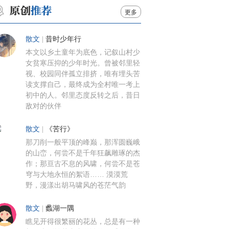
更多
散文
|
昔时少年行
本文以乡土童年为底色，记叙山村少
女贫寒压抑的少年时光。曾被邻里轻
视、校园同伴孤立排挤，唯有埋头苦
读支撑自己，最终成为全村唯一考上
初中的人。邻里态度反转之后，昔日
敌对的伙伴
散文
|
《苦行》
那刀削一般平顶的峰巅，那浑圆巍峨
的山峦，何尝不是千年狂飙雕琢的杰
作；那亘古不息的风啸，何尝不是苍
穹与大地永恒的絮语…… 漠漠荒
野，漫漾出胡马啸风的苍茫气韵
散文
|
蠡湖一隅
瞧见开得很繁丽的花丛，总是有一种