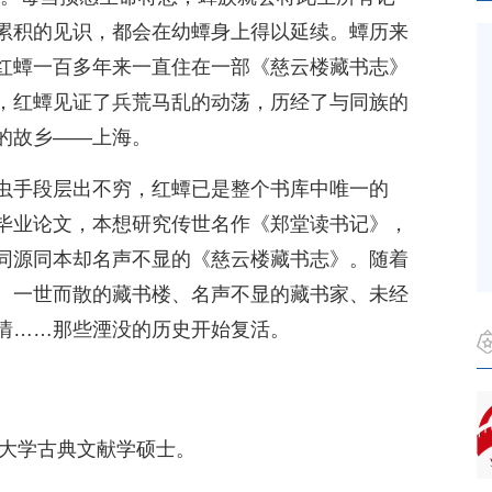
累积的见识，都会在幼蟫身上得以延续。蟫历来
红蟫一百多年来一直住在一部《慈云楼藏书志》
，红蟫见证了兵荒马乱的动荡，历经了与同族的
的故乡——上海。
虫手段层出不穷，红蟫已是整个书库中唯一的
毕业论文，本想研究传世名作《郑堂读书记》，
同源同本却名声不显的《慈云楼藏书志》。随着
。一世而散的藏书楼、名声不显的藏书家、未经
情……那些湮没的历史开始复活。
旦大学古典文献学硕士。