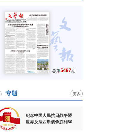
5497
总第
期
更多
纪念中国人民抗日战争暨
世界反法西斯战争胜利80
周年