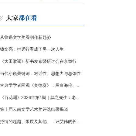
从鲁迅文学奖看创作新趋势
钱文亮：把远行看成了另一次人生
《大田歌谣》新书发布暨研讨会在京举行
当代小说关键词：对话性、思想力与总体性
古典学学者围观《奥德赛》：黑白海伦、佩涅罗佩的别针与神秘入侵者
《百花洲》2026年第4期｜巽之先生：老兵朱向前侧记三题
第十届云南文学艺术奖评选结果揭晓
抒情的超越、限度及其他——评艾伟的长篇小说《春歌》