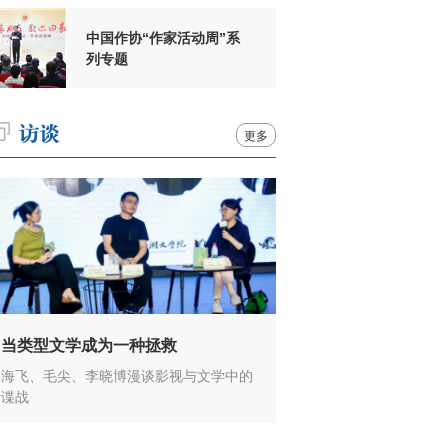
中国作协“作家活动周”系
列专题
更多
当类型文学成为一种拯救
海飞、毛尖、李晓博漫谈影视与文学中的
谍战