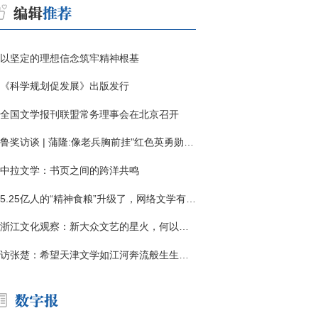
以坚定的理想信念筑牢精神根基
《科学规划促发展》出版发行
全国文学报刊联盟常务理事会在北京召开
鲁奖访谈 | 蒲隆:像老兵胸前挂"红色英勇勋章"
中拉文学：书页之间的跨洋共鸣
5.25亿人的“精神食粮”升级了，网络文学有了哪些新变化？
浙江文化观察：新大众文艺的星火，何以燎原？
访张楚：希望天津文学如江河奔流般生生不息