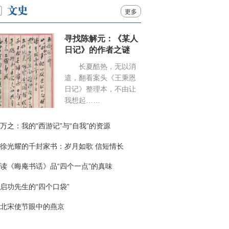
更多
寻找陈解元：《某人
日记》的作者之谜
长夏酷热，无以消
遣，翻看案头《王秉恩
日记》整理本，不由让
我想起……
万之：我的“西游记”与“自我”的资源
徐光耀的千封家书：岁月如歌 信短情长
读《晦庵书话》品“四个一点”的真味
启功先生的“四个口袋”
北宋使节眼中的燕京