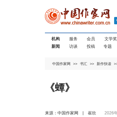
机构
服务
会员
文学
新闻
访谈
投稿
专题
中国作家网
>>
书汇
>>
新作快读
>
《蟫》
来源：中国作家网 | 崔欣
2026