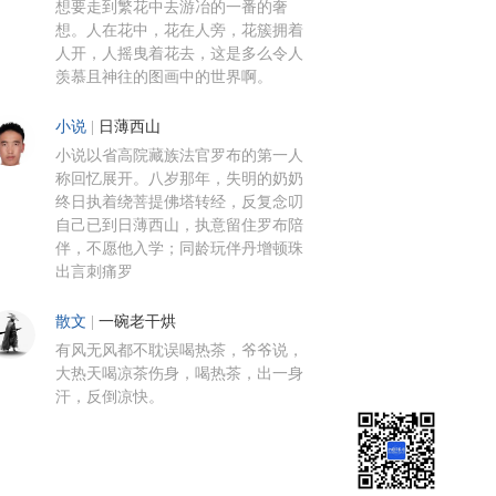
想要走到繁花中去游冶的一番的奢
想。人在花中，花在人旁，花簇拥着
人开，人摇曳着花去，这是多么令人
羡慕且神往的图画中的世界啊。
小说
|
日薄西山
小说以省高院藏族法官罗布的第一人
称回忆展开。八岁那年，失明的奶奶
终日执着绕菩提佛塔转经，反复念叨
自己已到日薄西山，执意留住罗布陪
伴，不愿他入学；同龄玩伴丹增顿珠
出言刺痛罗
散文
|
一碗老干烘
有风无风都不耽误喝热茶，爷爷说，
大热天喝凉茶伤身，喝热茶，出一身
汗，反倒凉快。