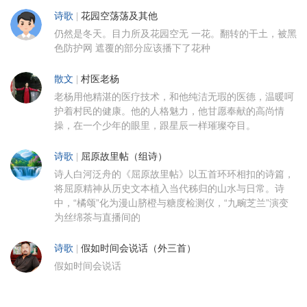
诗歌
|
花园空荡荡及其他
仍然是冬天。目力所及花园空无 一花。翻转的干土，被黑
色防护网 遮覆的部分应该播下了花种
散文
|
村医老杨
老杨用他精湛的医疗技术，和他纯洁无瑕的医德，温暖呵
护着村民的健康。他的人格魅力，他甘愿奉献的高尚情
操，在一个少年的眼里，跟星辰一样璀璨夺目。
诗歌
|
屈原故里帖（组诗）
诗人白河泛舟的《屈原故里帖》以五首环环相扣的诗篇，
将屈原精神从历史文本植入当代秭归的山水与日常。诗
中，“橘颂”化为漫山脐橙与糖度检测仪，“九畹芝兰”演变
为丝绵茶与直播间的
诗歌
|
假如时间会说话（外三首）
假如时间会说话