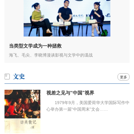
当类型文学成为一种拯救
海飞、毛尖、李晓博漫谈影视与文学中的谍战
更多
视差之见与“中国”视界
1979年9月，美国爱荷华大学国际写作中
心举办第一届“中国周末”文会……