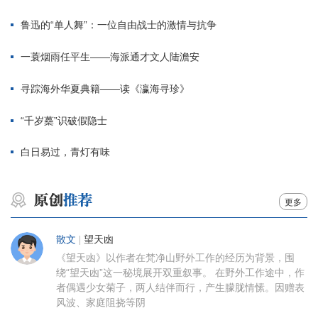
鲁迅的“单人舞”：一位自由战士的激情与抗争
一蓑烟雨任平生——海派通才文人陆澹安
寻踪海外华夏典籍——读《瀛海寻珍》
“千岁蘽”识破假隐士
白日易过，青灯有味
更多
散文
|
望天凼
《望天凼》以作者在梵净山野外工作的经历为背景，围
绕“望天凼”这一秘境展开双重叙事。 在野外工作途中，作
者偶遇少女菊子，两人结伴而行，产生朦胧情愫。因赠表
风波、家庭阻挠等阴