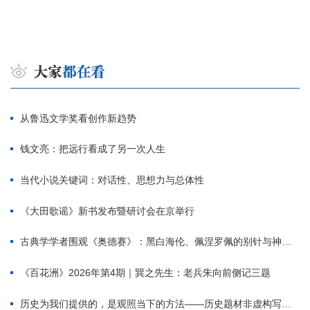
从鲁迅文学奖看创作新趋势
钱文亮：把远行看成了另一次人生
当代小说关键词：对话性、思想力与总体性
《大田歌谣》新书发布暨研讨会在京举行
古典学学者围观《奥德赛》：黑白海伦、佩涅罗佩的别针与神秘入侵者
《百花洲》2026年第4期｜巽之先生：老兵朱向前侧记三题
历史为我们提供的，是观照当下的方法——历史题材非虚构写作多人谈