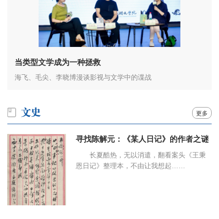
当类型文学成为一种拯救
海飞、毛尖、李晓博漫谈影视与文学中的谍战
更多
寻找陈解元：《某人日记》的作者之谜
长夏酷热，无以消遣，翻看案头《王秉
恩日记》整理本，不由让我想起……