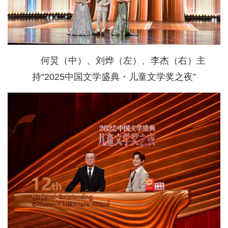
何炅（中）、刘烨（左）、李杰（右）主
持“2025中国文学盛典・儿童文学奖之夜”