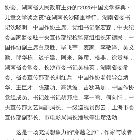
协会、湖南省人民政府主办的“2025中国文学盛典・
儿童文学奖之夜”在湖南长沙隆重举行。湖南省委书
记沈晓明，中国作协主席、党组书记张宏森，中央纪
委国家监委驻中央宣传部纪检监察组组长宋德民，中
国作协副主席白庚胜、毕飞宇、麦家、李敬泽、吴义
勤、邱华栋、迟子建、阿来、陈彦、格非、徐贵祥，
湖南省委常委、长沙市委书记吴桂英，湖南省委常
委、省委宣传部部长刘红兵，中国作协老领导金炳
华、王巨才、陈建功、高洪波、吉狄马加，中国作协
党组成员、书记处书记胡邦胜、李一鸣、何向阳，中
央宣传部文艺局副局长、一级巡视员彭云，上海市委
宣传部副部长、市电影局局长潘敏等出席活动。
这是一场充满想象力的“穿越之旅”，作家与读者