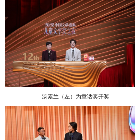
汤素兰（左）为童话奖开奖