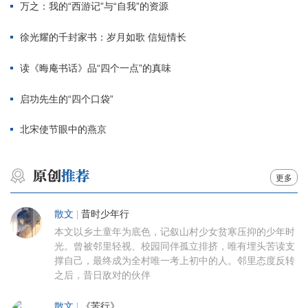
万之：我的“西游记”与“自我”的资源
徐光耀的千封家书：岁月如歌 信短情长
读《晦庵书话》品“四个一点”的真味
启功先生的“四个口袋”
北宋使节眼中的燕京
更多
散文
|
昔时少年行
本文以乡土童年为底色，记叙山村少女贫寒压抑的少年时
光。曾被邻里轻视、校园同伴孤立排挤，唯有埋头苦读支
撑自己，最终成为全村唯一考上初中的人。邻里态度反转
之后，昔日敌对的伙伴
散文
|
《苦行》