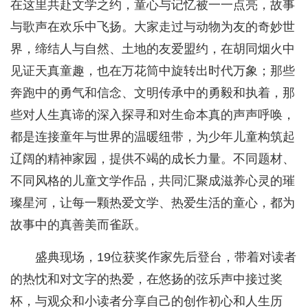
在这里共赴文学之约，童心与记忆被一一点亮，故事
与歌声在欢乐中飞扬。大家走过与动物为友的奇妙世
界，缔结人与自然、土地的友爱盟约，在胡同烟火中
见证天真童趣，也在万花筒中旋转出时代万象；那些
奔跑中的勇气和信念、文明传承中的勇毅和执着，那
些对人生真谛的深入探寻和对生命本真的声声呼唤，
都是连接童年与世界的温暖纽带，为少年儿童构筑起
辽阔的精神家园，提供不竭的成长力量。不同题材、
不同风格的儿童文学作品，共同汇聚成滋养心灵的璀
璨星河，让每一颗热爱文学、热爱生活的童心，都为
故事中的真善美而雀跃。
盛典现场，19位获奖作家先后登台，带着对读者
的热忱和对文字的热爱，在悠扬的弦乐声中接过奖
杯，与观众和小读者分享自己的创作初心和人生历