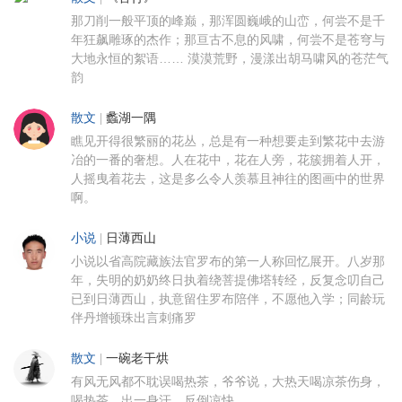
那刀削一般平顶的峰巅，那浑圆巍峨的山峦，何尝不是千
年狂飙雕琢的杰作；那亘古不息的风啸，何尝不是苍穹与
大地永恒的絮语…… 漠漠荒野，漫漾出胡马啸风的苍茫气
韵
散文
|
蠡湖一隅
瞧见开得很繁丽的花丛，总是有一种想要走到繁花中去游
冶的一番的奢想。人在花中，花在人旁，花簇拥着人开，
人摇曳着花去，这是多么令人羡慕且神往的图画中的世界
啊。
小说
|
日薄西山
小说以省高院藏族法官罗布的第一人称回忆展开。八岁那
年，失明的奶奶终日执着绕菩提佛塔转经，反复念叨自己
已到日薄西山，执意留住罗布陪伴，不愿他入学；同龄玩
伴丹增顿珠出言刺痛罗
散文
|
一碗老干烘
有风无风都不耽误喝热茶，爷爷说，大热天喝凉茶伤身，
喝热茶，出一身汗，反倒凉快。