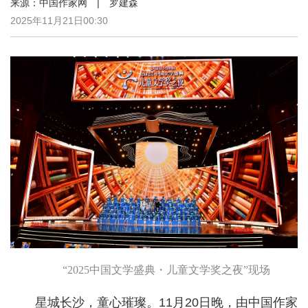
来源：中国作家网 | 罗建森
2025年11月21日00:30
“2025中国文学盛典・儿童文学奖之夜”现场
星城长沙，童心璀璨。11月20日晚，由中国作家