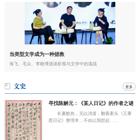
当类型文学成为一种拯救
海飞、毛尖、李晓博漫谈影视与文学中的谍战
更多
寻找陈解元：《某人日记》的作者之谜
长夏酷热，无以消遣，翻看案头《王秉
恩日记》整理本，不由让我想起……