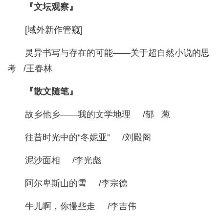
『文坛观察』
[域外新作管窥]
灵异书写与存在的可能——关于超自然小说的思
考 /王春林
『散文随笔』
故乡他乡——我的文学地理 /郁 葱
往昔时光中的“冬妮亚” /刘殿阁
泥沙面相 /李光彪
阿尔卑斯山的雪 /李宗德
牛儿啊，你慢些走 /李吉伟