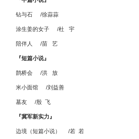
『中篇小说』
钻与石 /徐蒜蒜
涂生姜的女子 /杜 宇
陪伴人 /苗 艺
『短篇小说』
鹊桥会 /洪 放
米小面馆 /刘益善
墓友 /殷 飞
『冀军新实力』
边境（短篇小说） /若 若