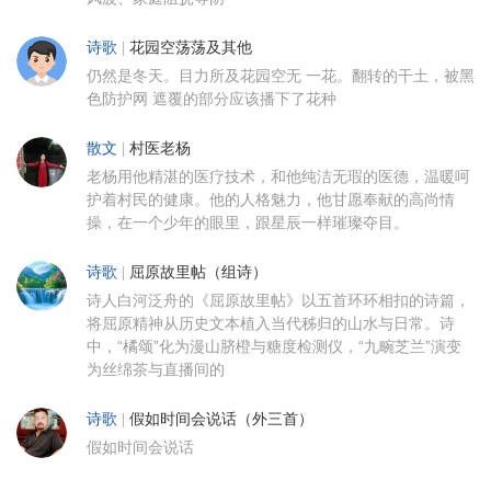
诗歌
|
花园空荡荡及其他
仍然是冬天。目力所及花园空无 一花。翻转的干土，被黑
色防护网 遮覆的部分应该播下了花种
散文
|
村医老杨
老杨用他精湛的医疗技术，和他纯洁无瑕的医德，温暖呵
护着村民的健康。他的人格魅力，他甘愿奉献的高尚情
操，在一个少年的眼里，跟星辰一样璀璨夺目。
诗歌
|
屈原故里帖（组诗）
诗人白河泛舟的《屈原故里帖》以五首环环相扣的诗篇，
将屈原精神从历史文本植入当代秭归的山水与日常。诗
中，“橘颂”化为漫山脐橙与糖度检测仪，“九畹芝兰”演变
为丝绵茶与直播间的
诗歌
|
假如时间会说话（外三首）
假如时间会说话