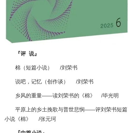
『评 说』
棉（短篇小说） /刘荣书
说吧，记忆（创作谈） /刘荣书
乡风的重量——读刘荣书的《棉》 /毕光明
平原上的乡土挽歌与普世悲悯——评刘荣书短篇
小说《棉》 /张元珂