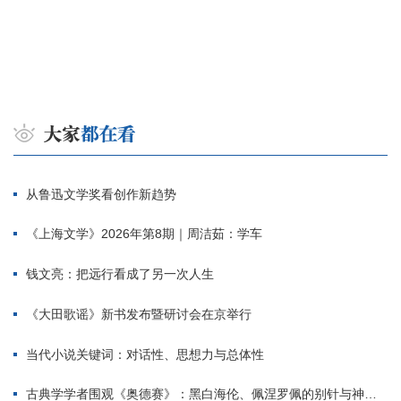
从鲁迅文学奖看创作新趋势
《上海文学》2026年第8期｜周洁茹：学车
钱文亮：把远行看成了另一次人生
《大田歌谣》新书发布暨研讨会在京举行
当代小说关键词：对话性、思想力与总体性
古典学学者围观《奥德赛》：黑白海伦、佩涅罗佩的别针与神秘入侵者