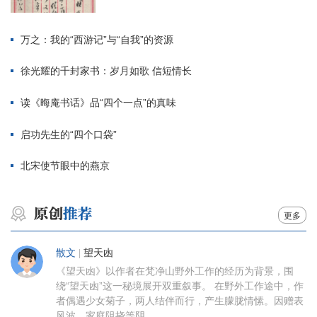
万之：我的“西游记”与“自我”的资源
徐光耀的千封家书：岁月如歌 信短情长
读《晦庵书话》品“四个一点”的真味
启功先生的“四个口袋”
北宋使节眼中的燕京
更多
散文
|
望天凼
《望天凼》以作者在梵净山野外工作的经历为背景，围
绕“望天凼”这一秘境展开双重叙事。 在野外工作途中，作
者偶遇少女菊子，两人结伴而行，产生朦胧情愫。因赠表
风波、家庭阻挠等阴