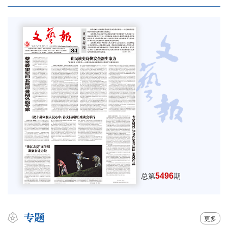
5496
总第
期
更多