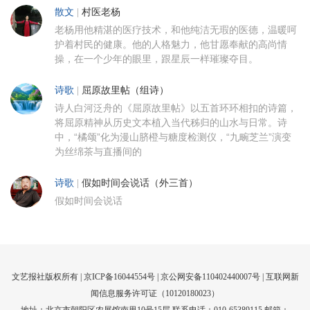
散文
|
村医老杨
老杨用他精湛的医疗技术，和他纯洁无瑕的医德，温暖呵
护着村民的健康。他的人格魅力，他甘愿奉献的高尚情
操，在一个少年的眼里，跟星辰一样璀璨夺目。
诗歌
|
屈原故里帖（组诗）
诗人白河泛舟的《屈原故里帖》以五首环环相扣的诗篇，
将屈原精神从历史文本植入当代秭归的山水与日常。诗
中，“橘颂”化为漫山脐橙与糖度检测仪，“九畹芝兰”演变
为丝绵茶与直播间的
诗歌
|
假如时间会说话（外三首）
假如时间会说话
文艺报社版权所有 |
京ICP备16044554号
| 京公网安备110402440007号 |
互联网新
闻信息服务许可证（10120180023）
地址：北京市朝阳区农展馆南里10号15层 联系电话：010-65389115 邮箱：