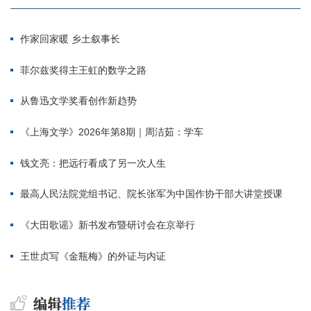
作家回家暖 乡土叙事长
菲尔兹奖得主王虹的数学之路
从鲁迅文学奖看创作新趋势
《上海文学》2026年第8期｜周洁茹：学车
钱文亮：把远行看成了另一次人生
最高人民法院党组书记、院长张军为中国作协干部大讲堂授课
《大田歌谣》新书发布暨研讨会在京举行
王世贞写《金瓶梅》的外证与内证