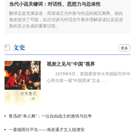
当代小说关键词：对话性、思想力与总体性
翻译总是充满误读，而误读正为作家与作品的相互阐释、彼此
激发提供了可能，此次访谈与对话也可看作理解误读以及促进
新的意义生成的重要过程。
更多
视差之见与“中国”视界
1979年9月，美国爱荷华大学国际写作中
心举办第一届“中国周末”文会……
鲁迅的“单人舞”：一位自由战士的激情与抗争
一蓑烟雨任平生——海派通才文人陆澹安