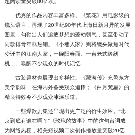
题阅读量突破80亿次。
优秀的作品内容丰富多样。《繁花》用电影级的
镜头语言，再现了20世纪90年代上海日新月异的发展
图景，勾勒出人们追逐梦想的蓬勃朝气，甚至带动了
同款排骨年糕热销。《小巷人家》则将镜头聚焦时代
变迁中的江南人家，一碗阳春面、一台老式缝纫
机……唤醒不少观众的时代记忆。
古装题材也展现出多样性。《藏海传》充盈东方
美学韵味，在海内外备受观众追捧；《白月梵星》的
精良特效令不少观众津津乐道。
一些爆款剧集还呈现出更广泛的衍生效应。“北
京到底有谁在啊？”《玫瑰的故事》中的这句台词成
为网络热梗，相关短视频二次创作播放量突破20亿