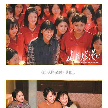
《山花烂漫时》剧照。