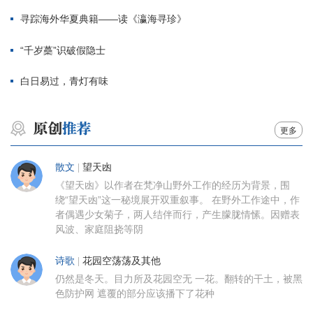
寻踪海外华夏典籍——读《瀛海寻珍》
“千岁蘽”识破假隐士
白日易过，青灯有味
更多
散文
|
望天凼
《望天凼》以作者在梵净山野外工作的经历为背景，围
绕“望天凼”这一秘境展开双重叙事。 在野外工作途中，作
者偶遇少女菊子，两人结伴而行，产生朦胧情愫。因赠表
风波、家庭阻挠等阴
诗歌
|
花园空荡荡及其他
仍然是冬天。目力所及花园空无 一花。翻转的干土，被黑
色防护网 遮覆的部分应该播下了花种