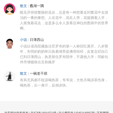
散文
|
蠡湖一隅
瞧见开得很繁丽的花丛，总是有一种想要走到繁花中去游
冶的一番的奢想。人在花中，花在人旁，花簇拥着人开，
人摇曳着花去，这是多么令人羡慕且神往的图画中的世界
啊。
小说
|
日薄西山
小说以省高院藏族法官罗布的第一人称回忆展开。八岁那
年，失明的奶奶终日执着绕菩提佛塔转经，反复念叨自己
已到日薄西山，执意留住罗布陪伴，不愿他入学；同龄玩
伴丹增顿珠出言刺痛罗
散文
|
一碗老干烘
有风无风都不耽误喝热茶，爷爷说，大热天喝凉茶伤身，
喝热茶，出一身汗，反倒凉快。
文艺报社版权所有 |
京ICP备16044554号
| 京公网安备110402440007号 |
互联网新