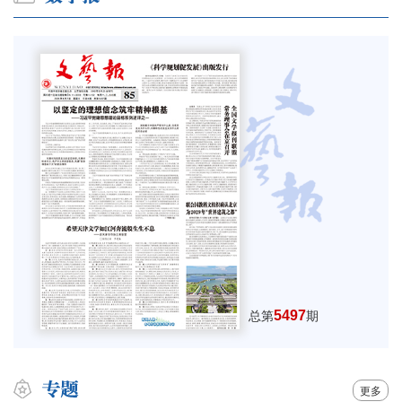
5497
总第
期
更多