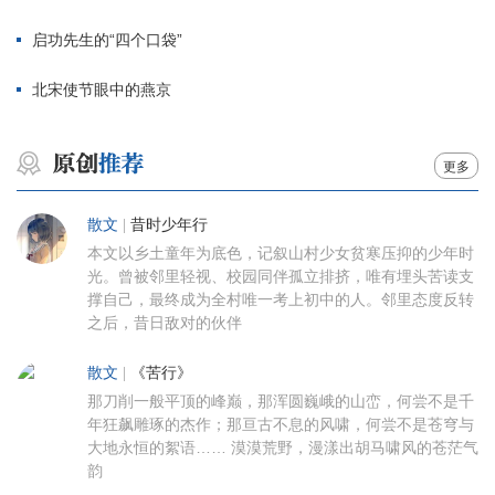
启功先生的“四个口袋”
北宋使节眼中的燕京
更多
散文
|
昔时少年行
本文以乡土童年为底色，记叙山村少女贫寒压抑的少年时
光。曾被邻里轻视、校园同伴孤立排挤，唯有埋头苦读支
撑自己，最终成为全村唯一考上初中的人。邻里态度反转
之后，昔日敌对的伙伴
散文
|
《苦行》
那刀削一般平顶的峰巅，那浑圆巍峨的山峦，何尝不是千
年狂飙雕琢的杰作；那亘古不息的风啸，何尝不是苍穹与
大地永恒的絮语…… 漠漠荒野，漫漾出胡马啸风的苍茫气
韵