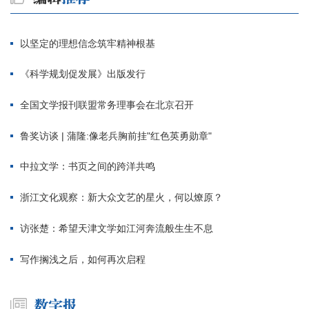
以坚定的理想信念筑牢精神根基
《科学规划促发展》出版发行
全国文学报刊联盟常务理事会在北京召开
鲁奖访谈 | 蒲隆:像老兵胸前挂"红色英勇勋章"
中拉文学：书页之间的跨洋共鸣
浙江文化观察：新大众文艺的星火，何以燎原？
访张楚：希望天津文学如江河奔流般生生不息
写作搁浅之后，如何再次启程