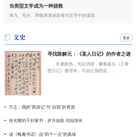
当类型文学成为一种拯救
海飞、毛尖、李晓博漫谈影视与文学中的谍战
更多
寻找陈解元：《某人日记》的作者之谜
长夏酷热，无以消遣，翻看案头《王秉
恩日记》整理本，不由让我想起……
万之：我的“西游记”与“自我”的资源
徐光耀的千封家书：岁月如歌 信短情长
读《晦庵书话》品“四个一点”的真味