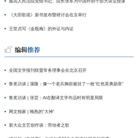
最高人民法院党组书记、院长张军为中国作协干部大讲堂授课
《大田歌谣》新书发布暨研讨会在京举行
王世贞写《金瓶梅》的外证与内证
全国文学报刊联盟常务理事会在北京召开
鲁奖访谈 | 蒲隆：像一个老兵胸前被挂了一枚“红色英勇勋章”
鲁奖访谈 | 张芸：AI在翻译文学作品时有明显局限
网文独家 | 晚熟的“大神”
新大众文艺创作谈：劳动者之歌