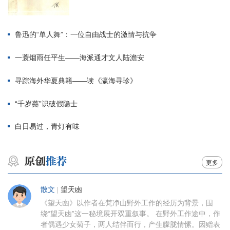
鲁迅的“单人舞”：一位自由战士的激情与抗争
一蓑烟雨任平生——海派通才文人陆澹安
寻踪海外华夏典籍——读《瀛海寻珍》
“千岁蘽”识破假隐士
白日易过，青灯有味
更多
散文
|
望天凼
《望天凼》以作者在梵净山野外工作的经历为背景，围
绕“望天凼”这一秘境展开双重叙事。 在野外工作途中，作
者偶遇少女菊子，两人结伴而行，产生朦胧情愫。因赠表