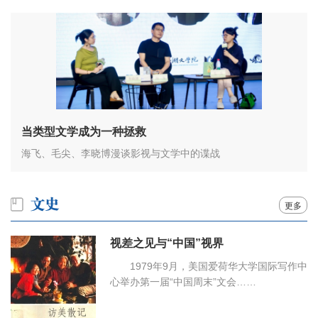
当类型文学成为一种拯救
海飞、毛尖、李晓博漫谈影视与文学中的谍战
更多
视差之见与“中国”视界
1979年9月，美国爱荷华大学国际写作中
心举办第一届“中国周末”文会……