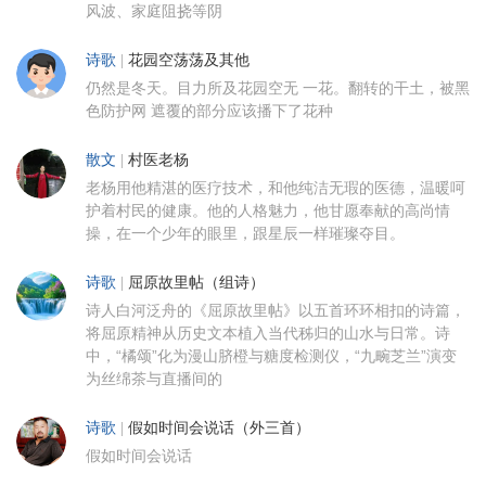
风波、家庭阻挠等阴
诗歌
|
花园空荡荡及其他
仍然是冬天。目力所及花园空无 一花。翻转的干土，被黑
色防护网 遮覆的部分应该播下了花种
散文
|
村医老杨
老杨用他精湛的医疗技术，和他纯洁无瑕的医德，温暖呵
护着村民的健康。他的人格魅力，他甘愿奉献的高尚情
操，在一个少年的眼里，跟星辰一样璀璨夺目。
诗歌
|
屈原故里帖（组诗）
诗人白河泛舟的《屈原故里帖》以五首环环相扣的诗篇，
将屈原精神从历史文本植入当代秭归的山水与日常。诗
中，“橘颂”化为漫山脐橙与糖度检测仪，“九畹芝兰”演变
为丝绵茶与直播间的
诗歌
|
假如时间会说话（外三首）
假如时间会说话