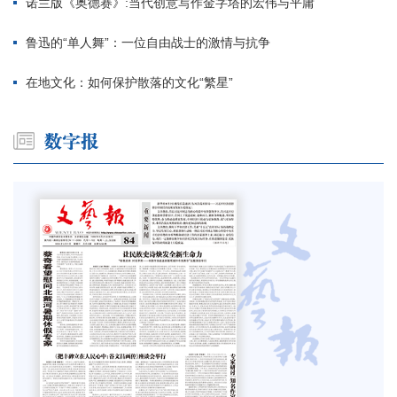
诺兰版《奥德赛》:当代创意写作金字塔的宏伟与平庸
鲁迅的“单人舞”：一位自由战士的激情与抗争
在地文化：如何保护散落的文化“繁星”