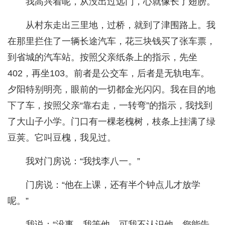
我高兴着呢，从没出过远门，心就像长了翅膀。
从村东走出三里地，过桥，就到了津围路上。我
在那里拦住了一辆长途汽车，花三块钱买了张车票，
到省城的汽车站。按照父亲纸条上的指示，先坐
402，再坐103。前者是公交车，后者是无轨电车。
夕阳特别明亮，眼前的一切都金光闪闪。我在目的地
下了车，按照父亲“靠右走，一转弯”的指示，我找到
了大山子小学。门口有一棵老槐树，枝条上挂满了绿
豆荚。它叫豆槐，我见过。
我对门房说：“我找李八一。”
门房说：“他在上课，还有半个钟点儿才放学
呢。”
我说：“没事，我等他。可我不认识他，您能告