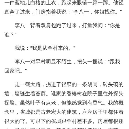
一件蓝地儿白格的上衣，跑起来眼镜一蹿一蹿。他径
直奔了过来，门房指着我说：“李八一，你姐找你。”
李八一背着双肩包跑了过来，打量我问：“你是
谁？”
我说：“我是从罕村来的。”
李八一对罕村明显不陌生，把头一摆说：“跟我
回家吧。”
走一截大路，拐进了很窄的一条胡同，砖头砌的
墙，墙缝生着苔藓。谁家的香椿树在院子里往外探头
探脑。虽然叶子有点老，但能感觉到有香气。我的概
念里，省城都是古老宏大的建筑，座座房子里都住着
很大的官。可眼下的省城跟罕村差不多。房屋都很矮