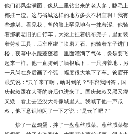
他们都风尘满面，像从土里钻出来的老人参，睫毛上
都挂土渣。这与省城这样的地方多么不相宜啊！我有
些难堪。看见我，爸的脸上罕见地有一抹羞涩。他骑
着那辆老旧的自行车，大梁上挂着帆布兜子，里面装
着劳动工具，后车座绑了块磨刀石。他骑着车子进门
楼，夜幕中衣服蓬蓬着，里面灌满了气体，像是要飞
起来一样。他一直骑到了墙根底下，一只脚着地，另
一只脚在身后画了个弧，幅度很大地下了车。爸眉开
眼笑说：“云丫来了啊，啥时到的？”不容我回答，国
庆叔叔跟在大哥的身后也进来了。国庆叔叔又黑又瘦
又矮，看上去还没大哥像城里人。我喊了他一声叔
叔，他下意识地闪了一下才说：“是云丫吧？”
炒了一盘鸡蛋，拌了一盘葱丝咸菜。葱丝咸菜都