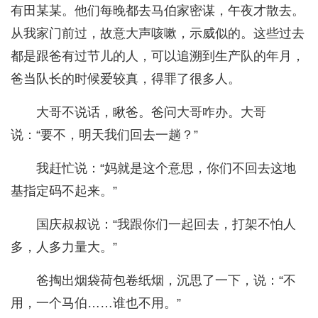
有田某某。他们每晚都去马伯家密谋，午夜才散去。
从我家门前过，故意大声咳嗽，示威似的。这些过去
都是跟爸有过节儿的人，可以追溯到生产队的年月，
爸当队长的时候爱较真，得罪了很多人。
大哥不说话，瞅爸。爸问大哥咋办。大哥
说：“要不，明天我们回去一趟？”
我赶忙说：“妈就是这个意思，你们不回去这地
基指定码不起来。”
国庆叔叔说：“我跟你们一起回去，打架不怕人
多，人多力量大。”
爸掏出烟袋荷包卷纸烟，沉思了一下，说：“不
用，一个马伯……谁也不用。”