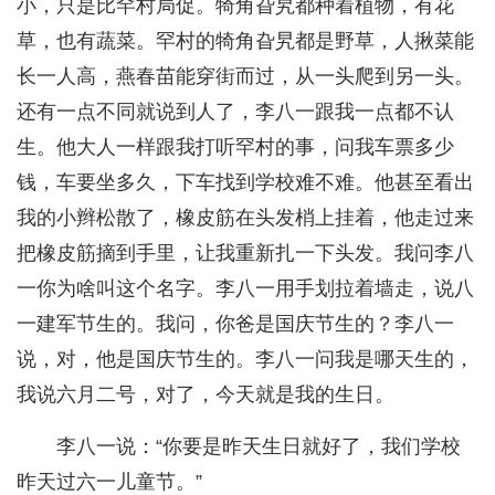
小，只是比罕村局促。犄角旮旯都种着植物，有花
草，也有蔬菜。罕村的犄角旮旯都是野草，人揪菜能
长一人高，燕春苗能穿街而过，从一头爬到另一头。
还有一点不同就说到人了，李八一跟我一点都不认
生。他大人一样跟我打听罕村的事，问我车票多少
钱，车要坐多久，下车找到学校难不难。他甚至看出
我的小辫松散了，橡皮筋在头发梢上挂着，他走过来
把橡皮筋摘到手里，让我重新扎一下头发。我问李八
一你为啥叫这个名字。李八一用手划拉着墙走，说八
一建军节生的。我问，你爸是国庆节生的？李八一
说，对，他是国庆节生的。李八一问我是哪天生的，
我说六月二号，对了，今天就是我的生日。
李八一说：“你要是昨天生日就好了，我们学校
昨天过六一儿童节。”