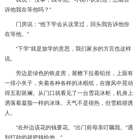
诉他我在等他吗？”
门房说：“他下学会从这里过，回头我告诉他你
在等他。”
“下学”就是放学的意思，我们家乡的方言也这样
说。
旁边是绿色的铁皮房，屋檐下拉着铅丝，上面有
一排小夹子，夹着各种各样的冰棍纸，在微风中晃动
得五彩斑斓。从门口就看见了一台雪花冰柜，机身上
洒落着凝脂一样的冰珠。天气不是很热，但雪糕很诱
人。
“在外边该花的钱要花。”出门前母亲叮嘱我。“遇
到打劫的就把钱给他。”