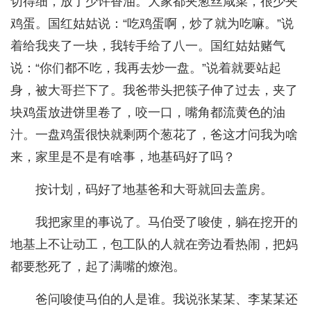
切得细，放了少许香油。大家都夹葱丝咸菜，很少夹
鸡蛋。国红姑姑说：“吃鸡蛋啊，炒了就为吃嘛。”说
着给我夹了一块，我转手给了八一。国红姑姑赌气
说：“你们都不吃，我再去炒一盘。”说着就要站起
身，被大哥拦下了。我爸带头把筷子伸了过去，夹了
块鸡蛋放进饼里卷了，咬一口，嘴角都流黄色的油
汁。一盘鸡蛋很快就剩两个葱花了，爸这才问我为啥
来，家里是不是有啥事，地基码好了吗？
按计划，码好了地基爸和大哥就回去盖房。
我把家里的事说了。马伯受了唆使，躺在挖开的
地基上不让动工，包工队的人就在旁边看热闹，把妈
都要愁死了，起了满嘴的燎泡。
爸问唆使马伯的人是谁。我说张某某、李某某还