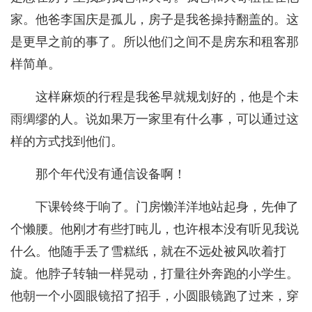
家。他爸李国庆是孤儿，房子是我爸操持翻盖的。这
是更早之前的事了。所以他们之间不是房东和租客那
样简单。
这样麻烦的行程是我爸早就规划好的，他是个未
雨绸缪的人。说如果万一家里有什么事，可以通过这
样的方式找到他们。
那个年代没有通信设备啊！
下课铃终于响了。门房懒洋洋地站起身，先伸了
个懒腰。他刚才有些打盹儿，也许根本没有听见我说
什么。他随手丢了雪糕纸，就在不远处被风吹着打
旋。他脖子转轴一样晃动，打量往外奔跑的小学生。
他朝一个小圆眼镜招了招手，小圆眼镜跑了过来，穿