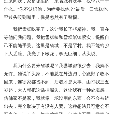
过来问我，家是哪里的，来省城有啥事，找李八一干
什么。“你不认识他，为啥要找他？”最后一口雪糕他
歪过头咬到嘴里，像是忽然有了警惕。
我把雪糕吃完了，这让我长了些精神。我一直在
等他问我问题。我把雪糕棒和雪糕纸缠紧实，提醒自
己不能随手丢。这里是省城，不是罕村。我不能给乡
下人丢脸。我亮了下喉咙，事无巨细，从头说。
我为什么要来省城呢？我县城都很少去，我妈不
允许。她说丫头家，不能总在外边跑，心跑野了收不
回来，连婆家都找不到。后者才是大事。由打我三五
岁起，大人就把这话挂嘴边。这让我有一种处境感，
仿佛家不是家，我就像一坨没用的东西，会不会被铲
出去，完全取决于有没有人要。这种想法只可意会不