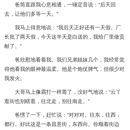
爸简直跟我心意相通，一锤定音说：“后天回
去，让他们多等一天。”
我马上得意地说：“我后天正好还有一天假。厂
长批了两天假，今天这半天是白送的，我给厂里做贡
献了。”
爸欣慰地看着我。我们兄弟姐妹几个，我经常觉
得他看我的眼神最温柔。他是个炮仗脾气，但很少对
我发火。
大哥马上像霜打一样蔫了，没好气地说：“云丫
逛街也别瞎逛，往北走，别往南走。”
爸愣了一下，赶忙说：“对对对。往东，往西，
都行。好比这是一条昌意街，东西向。你顺着街边