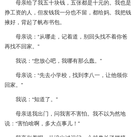
母亲给了我五十块钱，五张都是十元的。我也是
挣工资的人，但发钱我一分也不留，都给妈。我把钱
掖好，背起了帆布书包。
母亲说：“从哪走，记着道，别回头找不着你爸
再找不回家。”
我说：“您放心吧，我哪有那么蠢。”
母亲说：“先去小学校，找到李八一，让他领你
回家。”
我说：“知道了。”
母亲送我出门，问我害不害怕。我不以为然地
说：“害怕啥啊，多大点事儿！”