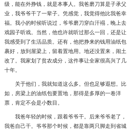
级，能在外挣钱，就是本事人。我爸磨刀算是子承父
业，我爷爷干了一辈子。凭感觉，我觉得他比我爸幸
福。我小的时候听说过，爷爷磨刀穿白汗褟，晚上去
戏园子听戏。当然，他也许就听过那么一回，还是让
我感受到了生活品质。还有，他把挣来的钱用油纸包
裹好，放到屋梁上，留着置地用。地还没置来，闹土
改了。我家划了贫农成分，这件事让全家很高兴了几
十年。
关于他们，我就知道这么多。但也足够遐想。比
如，房梁上的油纸包要置地，那得是多厚的一卷洋
票，肯定不会是小数目。
我爸年轻的时候，跟着爷爷干。后来爷爷老了，
我爸自己干。爷爷那个时候，都是靠两只脚走到省城