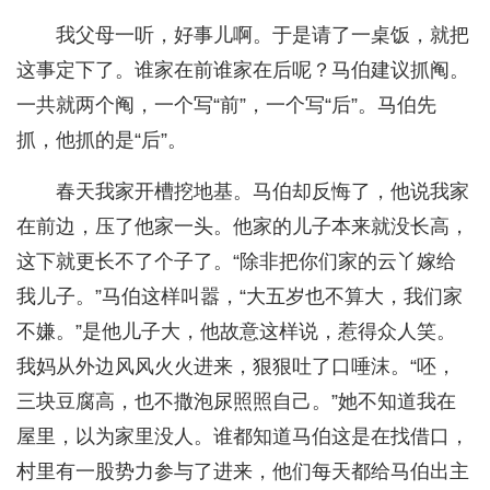
我父母一听，好事儿啊。于是请了一桌饭，就把
这事定下了。谁家在前谁家在后呢？马伯建议抓阄。
一共就两个阄，一个写“前”，一个写“后”。马伯先
抓，他抓的是“后”。
春天我家开槽挖地基。马伯却反悔了，他说我家
在前边，压了他家一头。他家的儿子本来就没长高，
这下就更长不了个子了。“除非把你们家的云丫嫁给
我儿子。”马伯这样叫嚣，“大五岁也不算大，我们家
不嫌。”是他儿子大，他故意这样说，惹得众人笑。
我妈从外边风风火火进来，狠狠吐了口唾沫。“呸，
三块豆腐高，也不撒泡尿照照自己。”她不知道我在
屋里，以为家里没人。谁都知道马伯这是在找借口，
村里有一股势力参与了进来，他们每天都给马伯出主