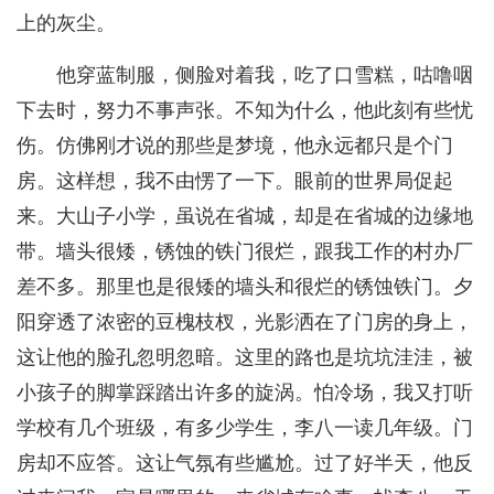
上的灰尘。
他穿蓝制服，侧脸对着我，吃了口雪糕，咕噜咽
下去时，努力不事声张。不知为什么，他此刻有些忧
伤。仿佛刚才说的那些是梦境，他永远都只是个门
房。这样想，我不由愣了一下。眼前的世界局促起
来。大山子小学，虽说在省城，却是在省城的边缘地
带。墙头很矮，锈蚀的铁门很烂，跟我工作的村办厂
差不多。那里也是很矮的墙头和很烂的锈蚀铁门。夕
阳穿透了浓密的豆槐枝杈，光影洒在了门房的身上，
这让他的脸孔忽明忽暗。这里的路也是坑坑洼洼，被
小孩子的脚掌踩踏出许多的旋涡。怕冷场，我又打听
学校有几个班级，有多少学生，李八一读几年级。门
房却不应答。这让气氛有些尴尬。过了好半天，他反