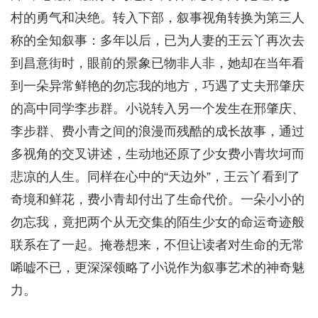
村的勇气和决绝。转入下部，叙事视角转换为第三人
称的全知叙事：多年以后，已为人妻的王云丫再次去
到昌意街时，眼前的景象已物非人非，她却在当年看
到一朵异常鲜艳的勿忘我的地方，巧遇了丈夫邢肇庆
的高中同学李步群。小说转入另一个发生在邢肇庆、
李步群、费小青之间的浪漫而残酷的成长故事，通过
多视角的交叉讲述，生动地还原了少女费小青坎坷而
悲凉的人生。同样在心中的“天边外”，王云丫看到了
奇境和鲜花，费小青却付出了生命代价。一朵小小的
勿忘我，竟把两个从无交集的陌生少女的命运奇迹般
联系在了一起。掩卷想来，不但让读者对生命的无常
唏嘘不已，更深深领略了小说作为叙事艺术的神奇魅
力。