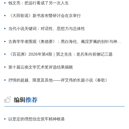
钱文亮：把远行看成了另一次人生
《大田歌谣》新书发布暨研讨会在京举行
当代小说关键词：对话性、思想力与总体性
古典学学者围观《奥德赛》：黑白海伦、佩涅罗佩的别针与神秘入侵者
《百花洲》2026年第4期｜巽之先生：老兵朱向前侧记三题
第十届云南文学艺术奖评选结果揭晓
抒情的超越、限度及其他——评艾伟的长篇小说《春歌》
以坚定的理想信念筑牢精神根基