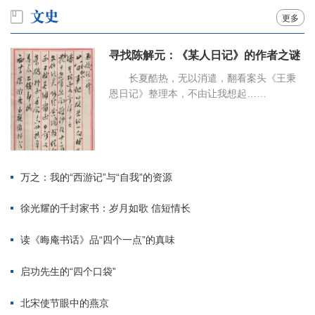
更多
寻找陈解元：《某人日记》的作者之谜
长夏酷热，无以消遣，翻看案头《王秉
恩日记》整理本，不由让我想起……
万之：我的“西游记”与“自我”的资源
徐光耀的千封家书：岁月如歌 信短情长
读《晦庵书话》品“四个一点”的真味
启功先生的“四个口袋”
北宋使节眼中的燕京