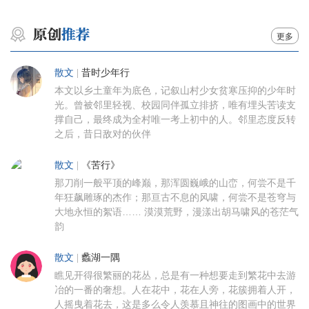
更多
散文
|
昔时少年行
本文以乡土童年为底色，记叙山村少女贫寒压抑的少年时
光。曾被邻里轻视、校园同伴孤立排挤，唯有埋头苦读支
撑自己，最终成为全村唯一考上初中的人。邻里态度反转
之后，昔日敌对的伙伴
散文
|
《苦行》
那刀削一般平顶的峰巅，那浑圆巍峨的山峦，何尝不是千
年狂飙雕琢的杰作；那亘古不息的风啸，何尝不是苍穹与
大地永恒的絮语…… 漠漠荒野，漫漾出胡马啸风的苍茫气
韵
散文
|
蠡湖一隅
瞧见开得很繁丽的花丛，总是有一种想要走到繁花中去游
冶的一番的奢想。人在花中，花在人旁，花簇拥着人开，
人摇曳着花去，这是多么令人羡慕且神往的图画中的世界