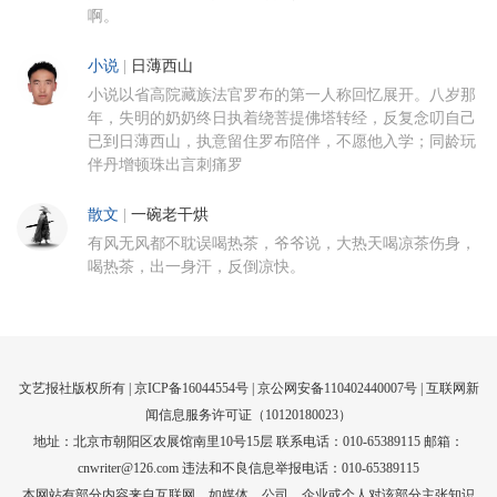
啊。
小说
|
日薄西山
小说以省高院藏族法官罗布的第一人称回忆展开。八岁那
年，失明的奶奶终日执着绕菩提佛塔转经，反复念叨自己
已到日薄西山，执意留住罗布陪伴，不愿他入学；同龄玩
伴丹增顿珠出言刺痛罗
散文
|
一碗老干烘
有风无风都不耽误喝热茶，爷爷说，大热天喝凉茶伤身，
喝热茶，出一身汗，反倒凉快。
文艺报社版权所有 |
京ICP备16044554号
| 京公网安备110402440007号 |
互联网新
闻信息服务许可证（10120180023）
地址：北京市朝阳区农展馆南里10号15层 联系电话：010-65389115 邮箱：
cnwriter@126.com 违法和不良信息举报电话：010-65389115
本网站有部分内容来自互联网，如媒体、公司、企业或个人对该部分主张知识