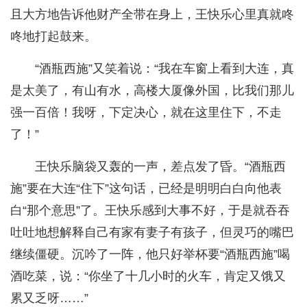
且大方地告诉他财产全带在身上，王快乐心里真就咚
咚地打起鼓来。
“酒瓶西施”又笑着说：“我在车窗上看到大连，真
是太美了，有山有水，高楼大厦像外国，比我们那儿
强一百倍！我呀，下定决心，就在这里住下，不走
了！”
王快乐脑袋又轰的一声，差点发了昏。“酒瓶西
施”要在大连“住下”这句话，已经是明明白白向他表
白“那个意思”了。王快乐感到大事不好，于是就吞吞
吐吐地想解释自己有家有妻子有孩子，但灵巧的嘴巴
继续僵硬。沉吟了一阵，他只好举杯要“酒瓶西施”喝
酒吃菜，说：“你坐了十几小时的火车，肯定又饿又
累又乏呀……”