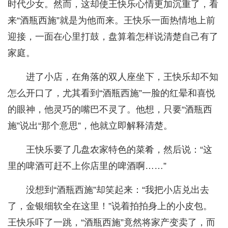
时代少女。然而，这却使王快乐心情更加沉重了，看
来“酒瓶西施”就是为他而来。王快乐一面热情地上前
迎接，一面在心里打鼓，盘算着怎样说清楚自己有了
家庭。
进了小店，在角落的双人座坐下，王快乐却不知
怎么开口了，尤其看到“酒瓶西施”一脸的红晕和喜悦
的眼神，他灵巧的嘴巴不灵了。他想，只要“酒瓶西
施”说出“那个意思”，他就立即解释清楚。
王快乐要了几盘农家特色的菜肴，然后说：“这
里的啤酒可赶不上你店里的啤酒啊……”
没想到“酒瓶西施”却笑起来：“我把小店兑出去
了，金银细软全在这里！”说着拍拍身上的小皮包。
王快乐吓了一跳，“酒瓶西施”竟然将家产变卖了，而