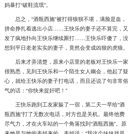
妈暴打“破鞋流氓”。
总之，“酒瓶西施”被打得狼狈不堪，满脸是血，
拼命挣扎着逃出小店……王快乐的妻子还不算完，又
发了疯地扑向王快乐继续厮打……王快乐吓傻了，没
想到平日老老实实的妻子，竟然会变成凶狠的虎狼。
后来才弄清楚，原来小店里的老板对王快乐一家
很熟悉，见到王快乐和一个陌生女人幽会，他起了疑
心，就给王快乐的妻子打电话，而且还说了句非常俗
气的话：“你快来捉奸吧！”
王快乐跑到工友家躲了一宿，第二天一早给“酒
瓶西施”打了无数次电话，对方也是关机。最终他费
尽气力，才在火车站的一个角落找到“酒瓶西施”。原
来她是与她的表姐来的。表姐说：“我这个妹妹就是