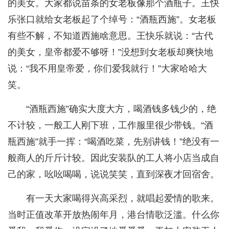
的美女。大家都说苗条的女老板像那个酒瓶子。王快
乐张口就给女老板起了个绰号：“酒瓶西施”。女老板
有些不解，不知道西施啥意思。王快乐就说：“古代
的美女，皇帝都爱不够呀！”没想到女老板却爽快地
说：“我不用皇帝爱，你们爱我就行！”大家哈哈大
笑。
“酒瓶西施”确实大度大方，喝酒钱多钱少的，绝
不计较，一般工人刚下班，工作服里很少带钱。“酒
瓶西施”就手一挥：“喝酒吃菜，先别讲钱！”绝没有一
般商人的斤斤计较。因此安装队的工人将小店当成自
己的家，吆吆喝喝，说说笑笑，直到深夜才回宿舍。
有一天大家喝得兴高采烈，就唱起爱情的歌来。
当时正值改革开放热闹年月，港台情歌泛滥。什么你