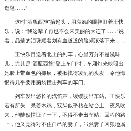
逛逛……”
这时“酒瓶西施”抬起头，用哀怨的眼神盯着王快
乐，说：“我这辈子再也不会来美丽的大连了……”说
着，晶莹的泪珠顺着划有血道道的脸颊滚落下来……
王快乐目送着北上的列车，心里万分不是滋味
儿，尤其是“酒瓶西施”登上车门时，车厢灯光映照出
她脸上带血色的抓痕，被揪拽得凌乱的头发，令他悔
恨得几乎要用脑袋撞击列车的车门。
列车发出悠长的汽笛声，缓缓驶出车站。王快乐
若有所失，呆若木鸡，双脚似乎粘在站台上。夜风吹
来，他陡然愣怔了一下，不得不走出车站。回程的路
上，他又觉得对不住自己的妻子，虽然妻子凶狠地厮