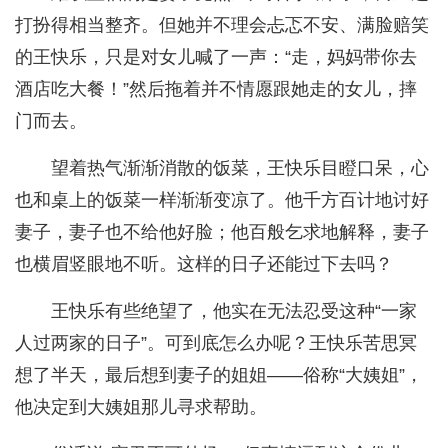
打扮得相当整齐。但她并不理会忐忑不安、满脸赔笑
的王快乐，只是对女儿喊了一声：“走，妈妈带你去
酒店吃大餐！”然后拖着并不情愿跟她走的女儿，摔
门而去。
望着热气渐渐消散的饭菜，王快乐目瞪口呆，心
也和桌上的饭菜一样渐渐变凉了。他千方百计地讨好
妻子，妻子也不给他好脸；他百般乞求地解释，妻子
也横眉竖眼地不听。这样的日子还能过下去吗？
王快乐有些绝望了，他实在无法忍受这种“一家
人过两家的日子”。可到底怎么办呢？王快乐苦思冥
想了半天，最后想到妻子的姐姐——俗称“大姨姐”，
他决定到大姨姐那儿寻求帮助。