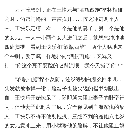
万万没想到，正在王快乐与“酒瓶西施”举杯相碰
之时，酒馆门咚的一声被撞开……随之冲进两个人
来。王快乐定睛一看，一个是他的妻子，另一个是他
的女儿。一大一小两个女人进门之后，就怒气冲冲地
四处扫视，看到王快乐和“酒瓶西施”，两个人猛地来
个冲刺，发了疯一样地扑向“酒瓶西施”，又骂又
打：“你这个死不要脸的破鞋流氓，我今天撕了你！”
“酒瓶西施”猝不及防，还没等明白怎么回事儿，
头发就被揪掉一绺，脸蛋子也被尖锐的指甲划破出
血。王快乐开始惊呆了，随即就去阻止妻子的野蛮行
为，但他妻子此时发了疯，完全像见到血海深仇的敌
人，王快乐不得不使劲拖拽。意想不到的是他六七岁
的女儿竟冲上来，用小嘴咬他的胳膊，不让他阻止妈