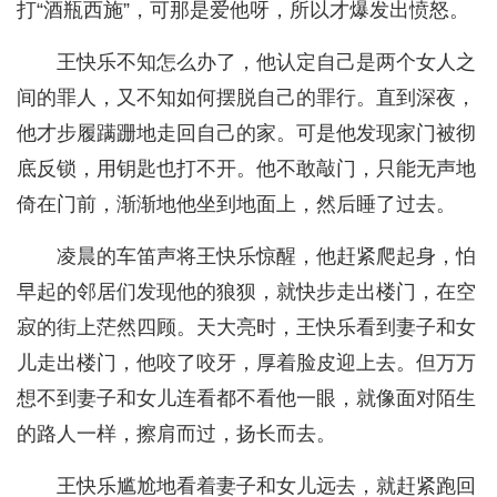
打“酒瓶西施”，可那是爱他呀，所以才爆发出愤怒。
王快乐不知怎么办了，他认定自己是两个女人之
间的罪人，又不知如何摆脱自己的罪行。直到深夜，
他才步履蹒跚地走回自己的家。可是他发现家门被彻
底反锁，用钥匙也打不开。他不敢敲门，只能无声地
倚在门前，渐渐地他坐到地面上，然后睡了过去。
凌晨的车笛声将王快乐惊醒，他赶紧爬起身，怕
早起的邻居们发现他的狼狈，就快步走出楼门，在空
寂的街上茫然四顾。天大亮时，王快乐看到妻子和女
儿走出楼门，他咬了咬牙，厚着脸皮迎上去。但万万
想不到妻子和女儿连看都不看他一眼，就像面对陌生
的路人一样，擦肩而过，扬长而去。
王快乐尴尬地看着妻子和女儿远去，就赶紧跑回