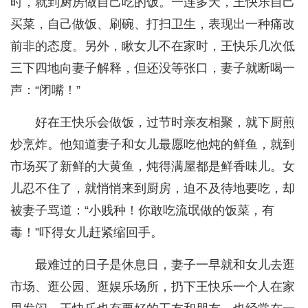
时，就到厨房做自己吃的饭。一连多天，王快乐自己
买菜，自己做饭、刷碗、打扫卫生，表现出一种痛改
前非的态度。另外，瞅女儿不在家时，王快乐几次低
三下四地向妻子解释，但还没等张口，妻子就断喝一
声：“闭嘴！”
好在王快乐会做饭，过节时亲友相聚，就下厨煎
炒烹炸。他知道妻子和女儿最愿吃他炖的鲜鱼，就到
市场买了新鲜的大黄鱼，炖得满屋都是鲜香味儿。女
儿忍不住了，就悄悄来到厨房，迫不及待地要吃，却
被妻子骂道：“小贱种！你敢吃流氓做的饭菜，有
毒！”吓得女儿赶紧缩回手。
最难过的日子是休息日，妻子一早就和女儿去逛
市场、逛公园、逛娱乐场所，扔下王快乐一个人在家