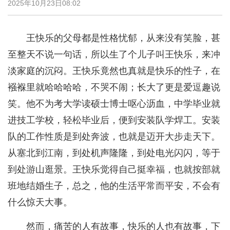
2025年10月23日08:02
王快乐的父母都是性格忧郁，从来没有笑脸，甚
至整天不说一句话，所以生了个儿子叫王快乐，来冲
淡家庭的沉闷。王快乐竟然也真就是快乐的性子，在
襁褓里就哈哈哈哈，不哭不闹；长大了更是爱逗趣说
笑。他不为考大学读硕士博士呕心沥血，中学毕业就
进技工学校，轻松毕业后，便到安装队学焊工。安装
队的工作性质是到处奔波，也就是迈开大步走天下。
从塞北到江南，到处机声隆隆，到处电光闪闪，等于
到处游山逛景。王快乐觉得自己挺幸福，也就按部就
班地结婚生子，总之，他的生活平常而平安，不会有
什么惊天大事。
然而，痛苦的人有故事，快乐的人也有故事，下