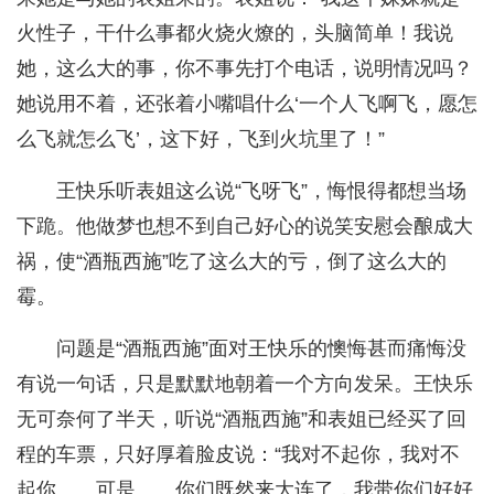
火性子，干什么事都火烧火燎的，头脑简单！我说
她，这么大的事，你不事先打个电话，说明情况吗？
她说用不着，还张着小嘴唱什么‘一个人飞啊飞，愿怎
么飞就怎么飞’，这下好，飞到火坑里了！”
王快乐听表姐这么说“飞呀飞”，悔恨得都想当场
下跪。他做梦也想不到自己好心的说笑安慰会酿成大
祸，使“酒瓶西施”吃了这么大的亏，倒了这么大的
霉。
问题是“酒瓶西施”面对王快乐的懊悔甚而痛悔没
有说一句话，只是默默地朝着一个方向发呆。王快乐
无可奈何了半天，听说“酒瓶西施”和表姐已经买了回
程的车票，只好厚着脸皮说：“我对不起你，我对不
起你……可是……你们既然来大连了，我带你们好好