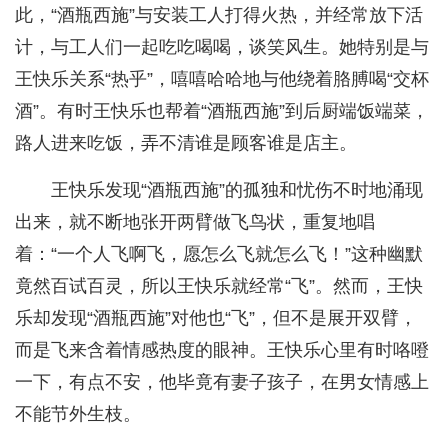
此，“酒瓶西施”与安装工人打得火热，并经常放下活
计，与工人们一起吃吃喝喝，谈笑风生。她特别是与
王快乐关系“热乎”，嘻嘻哈哈地与他绕着胳膊喝“交杯
酒”。有时王快乐也帮着“酒瓶西施”到后厨端饭端菜，
路人进来吃饭，弄不清谁是顾客谁是店主。
王快乐发现“酒瓶西施”的孤独和忧伤不时地涌现
出来，就不断地张开两臂做飞鸟状，重复地唱
着：“一个人飞啊飞，愿怎么飞就怎么飞！”这种幽默
竟然百试百灵，所以王快乐就经常“飞”。然而，王快
乐却发现“酒瓶西施”对他也“飞”，但不是展开双臂，
而是飞来含着情感热度的眼神。王快乐心里有时咯噔
一下，有点不安，他毕竟有妻子孩子，在男女情感上
不能节外生枝。