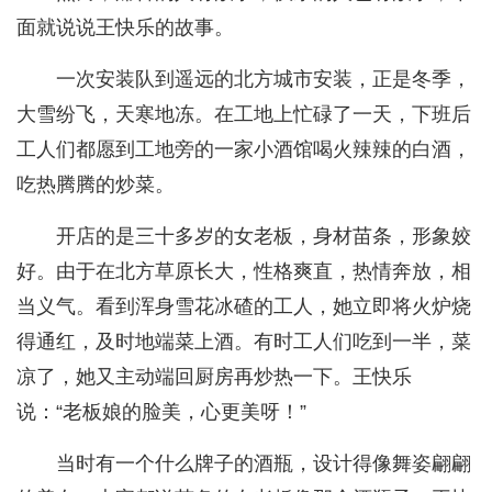
面就说说王快乐的故事。
一次安装队到遥远的北方城市安装，正是冬季，
大雪纷飞，天寒地冻。在工地上忙碌了一天，下班后
工人们都愿到工地旁的一家小酒馆喝火辣辣的白酒，
吃热腾腾的炒菜。
开店的是三十多岁的女老板，身材苗条，形象姣
好。由于在北方草原长大，性格爽直，热情奔放，相
当义气。看到浑身雪花冰碴的工人，她立即将火炉烧
得通红，及时地端菜上酒。有时工人们吃到一半，菜
凉了，她又主动端回厨房再炒热一下。王快乐
说：“老板娘的脸美，心更美呀！”
当时有一个什么牌子的酒瓶，设计得像舞姿翩翩