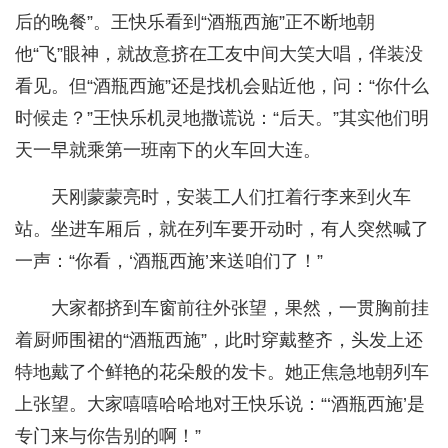
后的晚餐”。王快乐看到“酒瓶西施”正不断地朝
他“飞”眼神，就故意挤在工友中间大笑大唱，佯装没
看见。但“酒瓶西施”还是找机会贴近他，问：“你什么
时候走？”王快乐机灵地撒谎说：“后天。”其实他们明
天一早就乘第一班南下的火车回大连。
天刚蒙蒙亮时，安装工人们扛着行李来到火车
站。坐进车厢后，就在列车要开动时，有人突然喊了
一声：“你看，‘酒瓶西施’来送咱们了！”
大家都挤到车窗前往外张望，果然，一贯胸前挂
着厨师围裙的“酒瓶西施”，此时穿戴整齐，头发上还
特地戴了个鲜艳的花朵般的发卡。她正焦急地朝列车
上张望。大家嘻嘻哈哈地对王快乐说：“‘酒瓶西施’是
专门来与你告别的啊！”