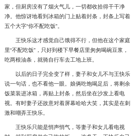
家，但厨房没有了烟火气儿，一切都收拾得干干净
净。他惊讶地看到冰箱的门上贴着封条，封条上写着
五个大字“你不配吃饭”。
王快乐这才感觉自己饿得不行，但他在这个家庭
里“不配吃饭”，只好到楼下早餐店里匆匆喝碗豆浆，
吃两根油条，就骑自行车去工地上班。
以后的日子完全变了样，妻子和女儿不与王快乐
说一句话，也不看他一眼。娘俩吃饱喝足后，将剩余
饭菜装进冰箱，再贴上封条，然后坐在沙发上看电
视。有时妻子还故意对着屏幕哈哈大笑，其实是在刺
激和嘲弄王快乐。
王快乐只能是悄声悄气，等妻子和女儿看电视