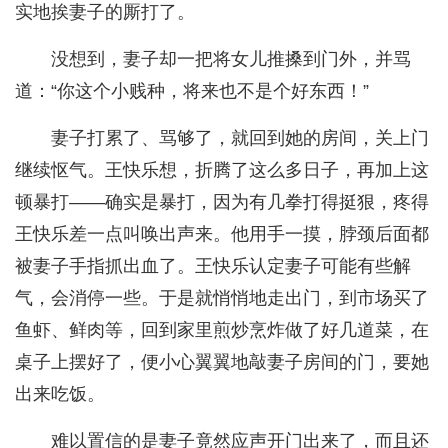
实地挨妻子的厮打了。
没想到，妻子却一把将女儿推搡到门外，并骂
道：“你这个小贱种，将来也不是个好东西！”
妻子打累了、骂够了，就回到她的房间，关上门
继续怄气。王快乐想，折腾了这么多日子，再加上这
顿暴打——确实是暴打，因为有几拳打得挺狠，疼得
王快乐差一点叫唤出声来。他用手一摸，脖颈后面都
被妻子手指抓出血了。王快乐认定妻子可能有些解
气，会消停一些。于是就悄悄地走出门，到市场买了
鱼虾、鲜肉等，回到家里煎炒烹炸做了好几道菜，在
桌子上摆好了，便小心翼翼地敲妻子房间的门，要她
出来吃饭。
难以置信的是妻子竟然应声开门出来了，而且还