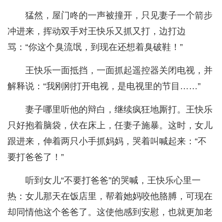
猛然，屋门咚的一声被撞开，只见妻子一个箭步
冲进来，挥动双手对王快乐又抓又打，边打边
骂：“你这个臭流氓，到现在还想着臭破鞋！”
王快乐一面抵挡，一面抓起遥控器关闭电视，并
解释说：“我刚刚打开电视，是电视里的节目……”
妻子哪里听他的辩白，继续疯狂地厮打。王快乐
只好抱着脑袋，伏在床上，任妻子施暴。这时，女儿
跟进来，伸着两只小手抓妈妈，哭着叫喊起来：“不
要打爸爸了！”
听到女儿“不要打爸爸”的哭喊，王快乐心里一
热：女儿那天在饭店里，帮着她妈咬他胳膊，可现在
却同情他这个爸爸了。这使他感到安慰，也就更加老