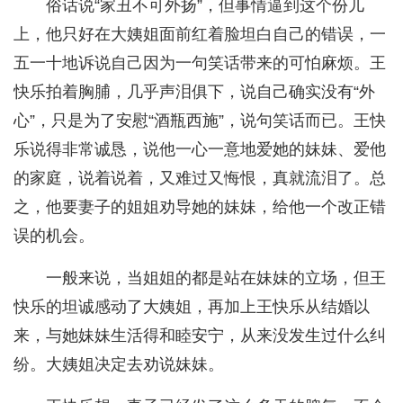
俗话说“家丑不可外扬”，但事情逼到这个份儿
上，他只好在大姨姐面前红着脸坦白自己的错误，一
五一十地诉说自己因为一句笑话带来的可怕麻烦。王
快乐拍着胸脯，几乎声泪俱下，说自己确实没有“外
心”，只是为了安慰“酒瓶西施”，说句笑话而已。王快
乐说得非常诚恳，说他一心一意地爱她的妹妹、爱他
的家庭，说着说着，又难过又悔恨，真就流泪了。总
之，他要妻子的姐姐劝导她的妹妹，给他一个改正错
误的机会。
一般来说，当姐姐的都是站在妹妹的立场，但王
快乐的坦诚感动了大姨姐，再加上王快乐从结婚以
来，与她妹妹生活得和睦安宁，从来没发生过什么纠
纷。大姨姐决定去劝说妹妹。