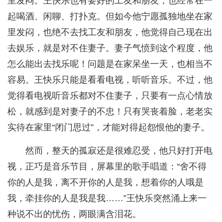
里发闷。王快乐也有要好的工友和朋友，也经常在一
起喝酒、闲聊、打扑克。但如今他宁愿孤独地坐在家
里发闷，也绝不去找工友和朋友，他觉得自己现在出
去娱乐，就是对不住妻子。妻子气愤到这个程度，他
怎么能出去找乐呢！问题是在家呆坐一天，也相当不
容易。王快乐只能是看看电视，听听音乐。不过，他
觉得看电视听音乐都对不住妻子，只要有一点心情放
松，就感到是对妻子的不忠！只有哭丧着脸，老老实
实待在家里“闭门思过”，才能对得起怨恨他的妻子。
然而，整天的孤寂还是很难忍受，他只好打开电
视，正巧是音乐节目，屏幕里的歌手唱道：“舍不得
你的人是我，离不开你的人是我，想着你的人哦是
我，牵挂你的人是我是我……”王快乐突然涌上来一
种说不出的忧伤，两眼满含泪花。