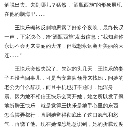
解脱出去。去到哪儿？猛然，“酒瓶西施”的形象展现
在他的脑海里……
王快乐辗转反侧地思索了好多个夜晚，最终长叹
一声，下定决心，给“酒瓶西施”发出信息：“我知道你
永远不会再来美丽的大连，但我想永远离开美丽的大
连……”
王快乐突然失踪了。失踪的头几天，王快乐的妻
子并没当回事儿，可是当安装队领导来找她，问她的
老公为什么辞职，而且手机也打不通时，她浑身一
震。因为她不相信王快乐会离开她，她之所以发了疯
地折腾王快乐，就是觉得王快乐是她手心里的东西，
怎么摆弄都行，直到她觉得彻底出了这口怨气和怒
气，再饶了他。现在她惊恐地意识到，她的折腾过度