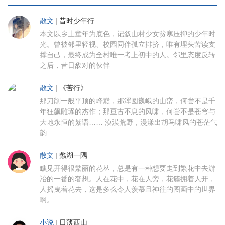
散文
|
昔时少年行
本文以乡土童年为底色，记叙山村少女贫寒压抑的少年时
光。曾被邻里轻视、校园同伴孤立排挤，唯有埋头苦读支
撑自己，最终成为全村唯一考上初中的人。邻里态度反转
之后，昔日敌对的伙伴
散文
|
《苦行》
那刀削一般平顶的峰巅，那浑圆巍峨的山峦，何尝不是千
年狂飙雕琢的杰作；那亘古不息的风啸，何尝不是苍穹与
大地永恒的絮语…… 漠漠荒野，漫漾出胡马啸风的苍茫气
韵
散文
|
蠡湖一隅
瞧见开得很繁丽的花丛，总是有一种想要走到繁花中去游
冶的一番的奢想。人在花中，花在人旁，花簇拥着人开，
人摇曳着花去，这是多么令人羡慕且神往的图画中的世界
啊。
小说
|
日薄西山