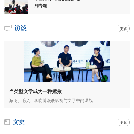
列专题
更多
当类型文学成为一种拯救
海飞、毛尖、李晓博漫谈影视与文学中的谍战
更多