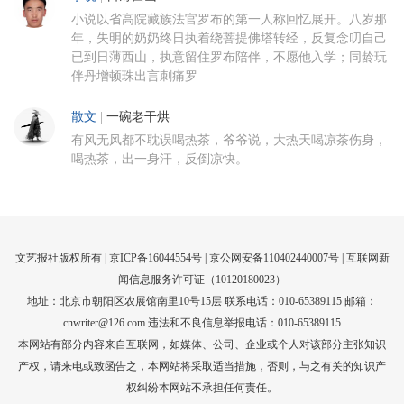
小说以省高院藏族法官罗布的第一人称回忆展开。八岁那
年，失明的奶奶终日执着绕菩提佛塔转经，反复念叨自己
已到日薄西山，执意留住罗布陪伴，不愿他入学；同龄玩
伴丹增顿珠出言刺痛罗
散文
|
一碗老干烘
有风无风都不耽误喝热茶，爷爷说，大热天喝凉茶伤身，
喝热茶，出一身汗，反倒凉快。
文艺报社版权所有 |
京ICP备16044554号
| 京公网安备110402440007号 |
互联网新
闻信息服务许可证（10120180023）
地址：北京市朝阳区农展馆南里10号15层 联系电话：010-65389115 邮箱：
cnwriter@126.com 违法和不良信息举报电话：010-65389115
本网站有部分内容来自互联网，如媒体、公司、企业或个人对该部分主张知识
产权，请来电或致函告之，本网站将采取适当措施，否则，与之有关的知识产
权纠纷本网站不承担任何责任。