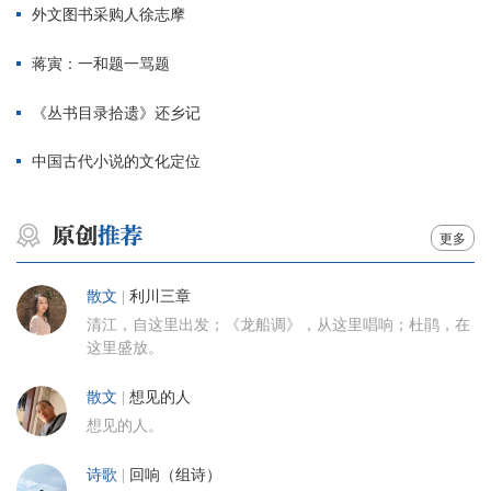
外文图书采购人徐志摩
蒋寅：一和题一骂题
《丛书目录拾遗》还乡记
中国古代小说的文化定位
更多
散文
|
利川三章
清江，自这里出发；《龙船调》，从这里唱响；杜鹃，在
这里盛放。
散文
|
想见的人
想见的人。
诗歌
|
回响（组诗）