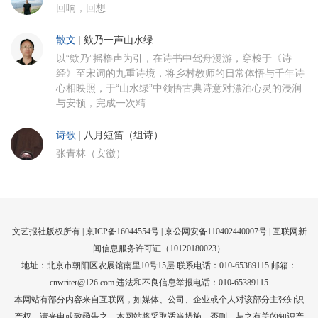
回响，回想
散文
|
欸乃一声山水绿
以“欸乃”摇橹声为引，在诗书中驾舟漫游，穿梭于《诗
经》至宋词的九重诗境，将乡村教师的日常体悟与千年诗
心相映照，于“山水绿”中领悟古典诗意对漂泊心灵的浸润
与安顿，完成一次精
诗歌
|
八月短笛（组诗）
张青林（安徽）
文艺报社版权所有 |
京ICP备16044554号
| 京公网安备110402440007号 |
互联网新
闻信息服务许可证（10120180023）
地址：北京市朝阳区农展馆南里10号15层 联系电话：010-65389115 邮箱：
cnwriter@126.com 违法和不良信息举报电话：010-65389115
本网站有部分内容来自互联网，如媒体、公司、企业或个人对该部分主张知识
产权，请来电或致函告之，本网站将采取适当措施，否则，与之有关的知识产