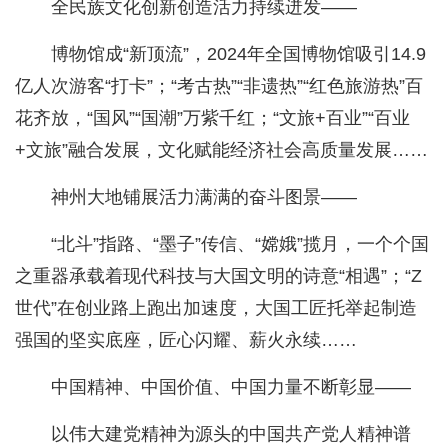
全民族文化创新创造活力持续迸发——
博物馆成“新顶流”，2024年全国博物馆吸引14.9
亿人次游客“打卡”；“考古热”“非遗热”“红色旅游热”百
花齐放，“国风”“国潮”万紫千红；“文旅+百业”“百业
+文旅”融合发展，文化赋能经济社会高质量发展……
神州大地铺展活力满满的奋斗图景——
“北斗”指路、“墨子”传信、“嫦娥”揽月，一个个国
之重器承载着现代科技与大国文明的诗意“相遇”；“Z
世代”在创业路上跑出加速度，大国工匠托举起制造
强国的坚实底座，匠心闪耀、薪火永续……
中国精神、中国价值、中国力量不断彰显——
以伟大建党精神为源头的中国共产党人精神谱