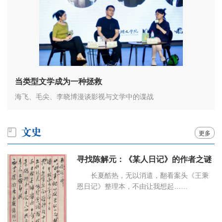
当类型文学成为一种拯救
海飞、毛尖、李晓博漫谈影视与文学中的谍战
更多
寻找陈解元：《某人日记》的作者之谜
长夏酷热，无以消遣，翻看案头《王秉
恩日记》整理本，不由让我想起……