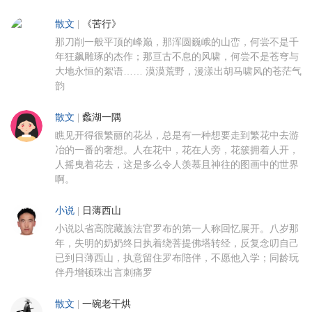
散文
|
《苦行》
那刀削一般平顶的峰巅，那浑圆巍峨的山峦，何尝不是千
年狂飙雕琢的杰作；那亘古不息的风啸，何尝不是苍穹与
大地永恒的絮语…… 漠漠荒野，漫漾出胡马啸风的苍茫气
韵
散文
|
蠡湖一隅
瞧见开得很繁丽的花丛，总是有一种想要走到繁花中去游
冶的一番的奢想。人在花中，花在人旁，花簇拥着人开，
人摇曳着花去，这是多么令人羡慕且神往的图画中的世界
啊。
小说
|
日薄西山
小说以省高院藏族法官罗布的第一人称回忆展开。八岁那
年，失明的奶奶终日执着绕菩提佛塔转经，反复念叨自己
已到日薄西山，执意留住罗布陪伴，不愿他入学；同龄玩
伴丹增顿珠出言刺痛罗
散文
|
一碗老干烘