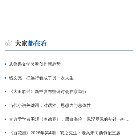
从鲁迅文学奖看创作新趋势
钱文亮：把远行看成了另一次人生
《大田歌谣》新书发布暨研讨会在京举行
当代小说关键词：对话性、思想力与总体性
古典学学者围观《奥德赛》：黑白海伦、佩涅罗佩的别针与神秘入侵者
《百花洲》2026年第4期｜巽之先生：老兵朱向前侧记三题