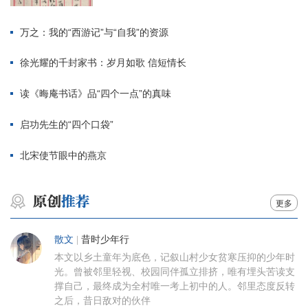
万之：我的“西游记”与“自我”的资源
徐光耀的千封家书：岁月如歌 信短情长
读《晦庵书话》品“四个一点”的真味
启功先生的“四个口袋”
北宋使节眼中的燕京
更多
散文
|
昔时少年行
本文以乡土童年为底色，记叙山村少女贫寒压抑的少年时
光。曾被邻里轻视、校园同伴孤立排挤，唯有埋头苦读支
撑自己，最终成为全村唯一考上初中的人。邻里态度反转
之后，昔日敌对的伙伴