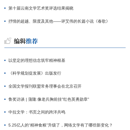
第十届云南文学艺术奖评选结果揭晓
抒情的超越、限度及其他——评艾伟的长篇小说《春歌》
以坚定的理想信念筑牢精神根基
《科学规划促发展》出版发行
全国文学报刊联盟常务理事会在北京召开
鲁奖访谈 | 蒲隆:像老兵胸前挂"红色英勇勋章"
中拉文学：书页之间的跨洋共鸣
5.25亿人的“精神食粮”升级了，网络文学有了哪些新变化？